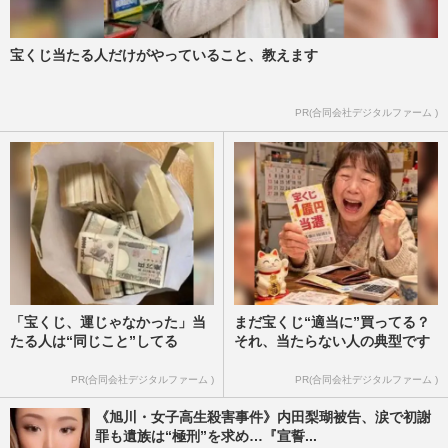
宝くじ当たる人だけがやっていること、教えます
PR(合同会社デジタルファーム )
「宝くじ、運じゃなかった」当
まだ宝くじ“適当に”買ってる？
たる人は“同じこと”してる
それ、当たらない人の典型です
PR(合同会社デジタルファーム )
PR(合同会社デジタルファーム )
《旭川・女子高生殺害事件》内田梨瑚被告、涙で初謝
罪も遺族は“極刑”を求め…『宣誓...