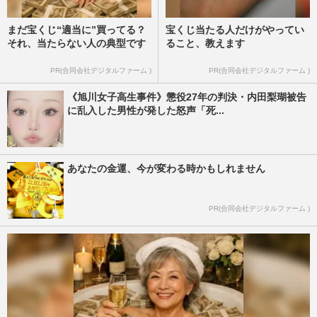
まだ宝くじ“適当に”買ってる？
宝くじ当たる人だけがやってい
それ、当たらない人の典型です
ること、教えます
PR(合同会社デジタルファーム )
PR(合同会社デジタルファーム )
《旭川女子高生事件》懲役27年の判決・内田梨瑚被告
に乱入した男性が発した怒声「死...
あなたの金運、今が変わる時かもしれません
PR(合同会社デジタルファーム )