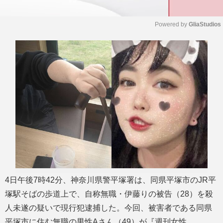
Powered by 
GliaStudios
M
u
t
e
4日午後7時42分、神奈川県警平塚署は、同県平塚市のJR平
塚駅そばの歩道上で、自称無職・伊藤りの被告（28）を殺
人未遂の疑いで現行犯逮捕した。今回、被害者である同県
平塚市に住む無職の男性Aさん（49）が『週刊女性