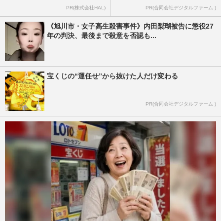
PR(株式会社HAL)
PR(合同会社デジタルファーム )
《旭川市・女子高生殺害事件》内田梨瑚被告に懲役27
年の判決、最後まで殺意を否認も...
宝くじの“運任せ”から抜けた人だけ変わる
PR(合同会社デジタルファーム )