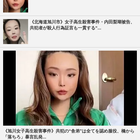
《北海道旭川市》女子高生殺害事件・内田梨瑚被告、
共犯者が殺人行為証言も一貫する“...
《旭川女子高生殺害事件》共犯の“舎弟”は全てを認め服役、橋から
「落ちろ」暴言乱発...