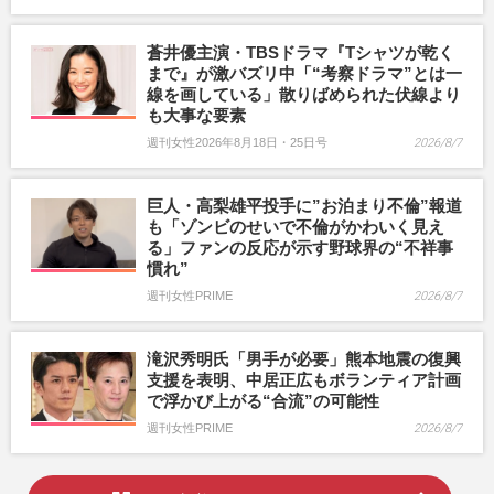
蒼井優主演・TBSドラマ『Tシャツが乾く
まで』が激バズリ中「“考察ドラマ”とは一
線を画している」散りばめられた伏線より
も大事な要素
週刊女性2026年8月18日・25日号
2026/8/7
巨人・高梨雄平投手に”お泊まり不倫”報道
も「ゾンビのせいで不倫がかわいく見え
る」ファンの反応が示す野球界の“不祥事
慣れ”
週刊女性PRIME
2026/8/7
滝沢秀明氏「男手が必要」熊本地震の復興
支援を表明、中居正広もボランティア計画
で浮かび上がる“合流”の可能性
週刊女性PRIME
2026/8/7