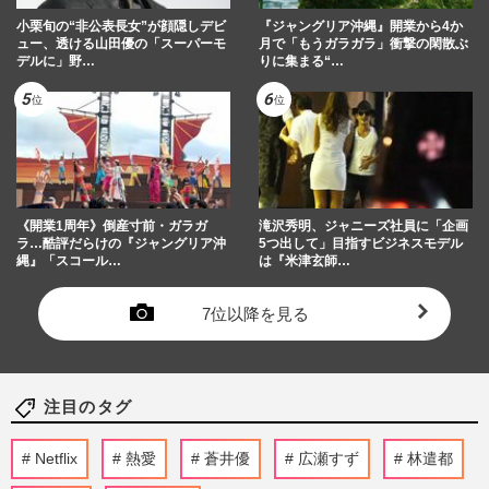
小栗旬の“非公表長女”が顔隠しデビ
『ジャングリア沖縄』開業から4か
ュー、透ける山田優の「スーパーモ
月で「もうガラガラ」衝撃の閑散ぶ
デルに」野…
りに集まる“…
《開業1周年》倒産寸前・ガラガ
滝沢秀明、ジャニーズ社員に「企画
ラ…酷評だらけの『ジャングリア沖
5つ出して」目指すビジネスモデル
縄』「スコール…
は『米津玄師…
7位以降を見る
注目のタグ
Netflix
熱愛
蒼井優
広瀬すず
林遣都