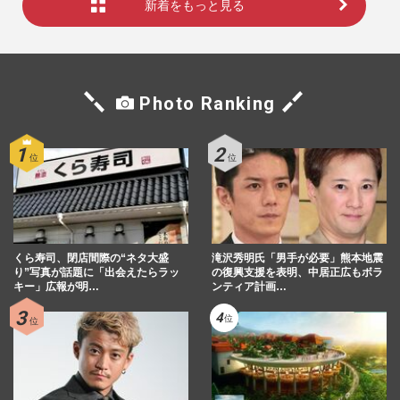
新着をもっと見る
Photo Ranking
くら寿司、閉店間際の“ネタ大盛
滝沢秀明氏「男手が必要」熊本地震
り”写真が話題に「出会えたらラッ
の復興支援を表明、中居正広もボラ
キー」広報が明…
ンティア計画…