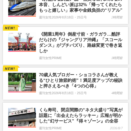
本音、しんどい派は32%「帰ってくれたら
もっと嬉しい」家事や金銭負担の“リアル”
週刊女性2026年8月18日・25日号
2時間前
《開業1周年》倒産寸前・ガラガラ…酷評
だらけの『ジャングリア沖縄』「スコール
ダンス」がプチバズり、路線変更で巻き返
しか
週刊女性PRIME
3時間前
70歳人気ブロガー・ショコラさんが教え
る“ひとり旅節約術”！満足度アップの秘訣
と押さえるべき「4つの心得」
週刊女性2026年8月18日・25日号
4時間前
くら寿司、閉店間際の“ネタ大盛り”写真が
話題に「出会えたらラッキー」広報が明か
した“幻サービス”『得々ゾーン』の全容
週刊女性PRIME
2026/8/7