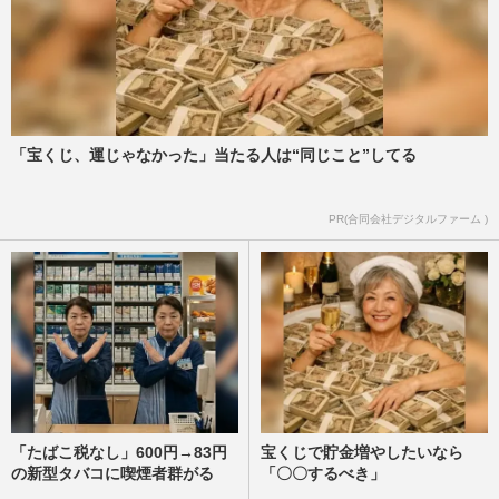
「宝くじ、運じゃなかった」当たる人は“同じこと”してる
PR(合同会社デジタルファーム )
「たばこ税なし」600円→83円
宝くじで貯金増やしたいなら
の新型タバコに喫煙者群がる
「〇〇するべき」