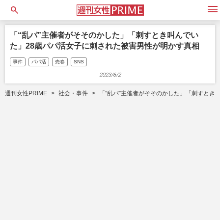
open
「“乱パ”主催者がそそのかした」「刺すとき叫んでい
た」28歳パパ活女子に刺された被害男性が明かす真相
事件
パパ活
売春
SNS
2023/6/2
週刊女性PRIME
社会・事件
「“乱パ”主催者がそそのかした」「刺すとき