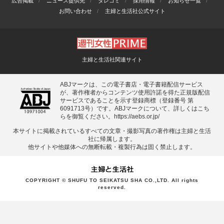
広告掲載
ニュース提供先
タレコミ
採用情報
お知らせ一覧
お問い合わせ
主婦と生活社公式サイト
主婦と生活社関連サイト
ABJマークは、この電子書店・電子書籍配信サービス
が、著作権者からコンテンツ使用許諾を得た正規版配信
サービスであることを示す登録商標（登録番号 第
6091713号）です。ABJマークについて、詳しくはこち
らを御覧ください。
https://aebs.or.jp/
本サイトに掲載されているすべての⽂章・撮影写真の著作権は主婦と⽣活
社に帰属します。
他サイトや他媒体への無断転載・複製⾏為は固く禁⽌します。
COPYRIGHT © SHUFU TO SEIKATSU SHA CO.,LTD. All rights
reserved.