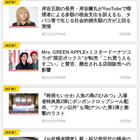
岸谷五朗の長男・岸谷蘭丸がYouTubeで喫
煙者による多額の税金支出を訴えるも、タ
バコ害で生じる社会的損失額の方が上回る
実情
週刊女性PRIME
0時間前
Mrs. GREEN APPLE×ミスタードーナツコ
ラボ“限定ボックス”が転売「これ買う人も
すごい」と賛否、懸念される店頭販売への
影響
週刊女性PRIME
1時間前
『映画ちいかわ 人魚の島のひみつ』入場
者特典第2弾にボンボンドロップシール配
布、“ファン以外”も飛びついた第1弾と衝
撃のラスト
週刊女性PRIME
1時間前
《お盆帰省調査》親・祖父母世代の帰省の