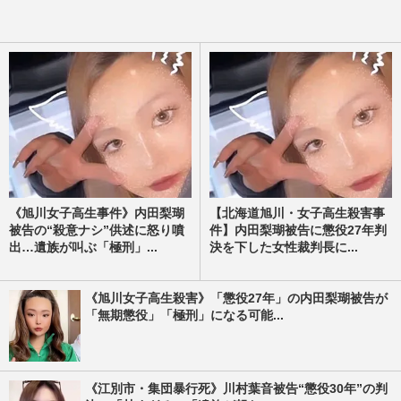
《旭川女子高生事件》内田梨瑚
【北海道旭川・女子高生殺害事
被告の“殺意ナシ”供述に怒り噴
件】内田梨瑚被告に懲役27年判
出…遺族が叫ぶ「極刑」...
決を下した女性裁判長に...
《旭川女子高生殺害》「懲役27年」の内田梨瑚被告が
「無期懲役」「極刑」になる可能...
《江別市・集団暴行死》川村葉音被告“懲役30年”の判