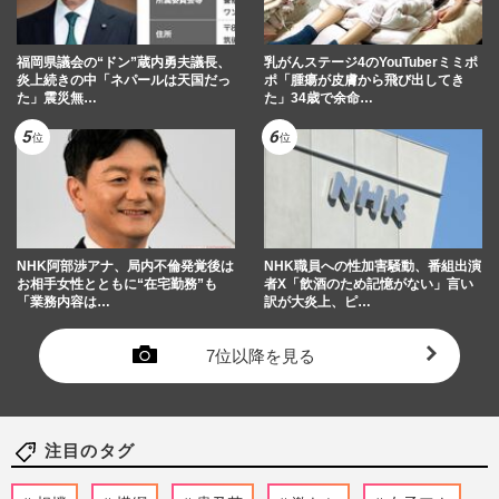
福岡県議会の“ドン”蔵内勇夫議長、
乳がんステージ4のYouTuberミミポ
炎上続きの中「ネパールは天国だっ
ポ「腫瘍が皮膚から飛び出してき
た」震災無…
た」34歳で余命…
NHK阿部渉アナ、局内不倫発覚後は
NHK職員への性加害騒動、番組出演
お相手女性とともに“在宅勤務”も
者X「飲酒のため記憶がない」言い
「業務内容は…
訳が大炎上、ピ…
7位以降を見る
注目のタグ