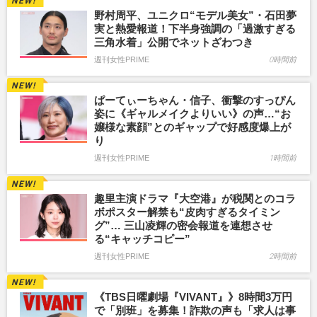
野村周平、ユニクロ“モデル美女”・石田夢
実と熱愛報道！下半身強調の「過激すぎる
三角水着」公開でネットざわつき
週刊女性PRIME
0時間前
ぱーてぃーちゃん・信子、衝撃のすっぴん
姿に《ギャルメイクよりいい》の声…“お
嬢様な素顔”とのギャップで好感度爆上が
り
週刊女性PRIME
1時間前
趣里主演ドラマ『大空港』が税関とのコラ
ボポスター解禁も“皮肉すぎるタイミン
グ”… 三山凌輝の密会報道を連想させ
る“キャッチコピー”
週刊女性PRIME
2時間前
《TBS日曜劇場『VIVANT』》8時間3万円
で「別班」を募集！詐欺の声も「求人は事