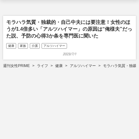
モラハラ気質・独裁的・自己中夫には要注意！女性のほ
うが1.4倍多い「アルツハイマー」の原因は“俺様夫”だっ
た説、予防の心得3か条を専門医に聞いた
健康
家族
介護
アルツハイマー
2023/7/1
週刊女性PRIME
ライフ
健康
アルツハイマー
モラハラ気質・独裁的