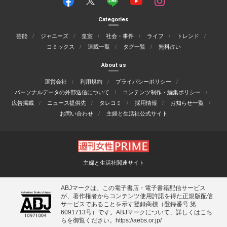
Categories
芸能
ジャニーズ
皇室
社会・事件
ライフ
トレンド
コミックス
連載一覧
タグ一覧
無料占い
About us
運営会社
利用規約
プライバシーポリシー
パーソナルデータの外部送信について
コンテンツ制作・編集ポリシー
広告掲載
ニュース提供先
タレコミ
採用情報
お知らせ一覧
お問い合わせ
主婦と生活社公式サイト
主婦と生活社関連サイト
ABJマークは、この電子書店・電子書籍配信サービス
が、著作権者からコンテンツ使用許諾を得た正規版配信
サービスであることを示す登録商標（登録番号 第
6091713号）です。ABJマークについて、詳しくはこち
らを御覧ください。
https://aebs.or.jp/