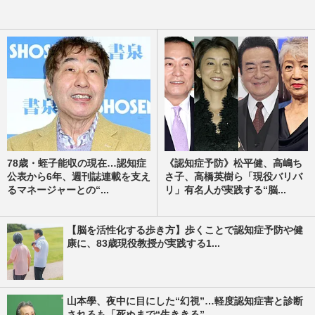
78歳・蛭子能収の現在…認知症
《認知症予防》松平健、高嶋ち
公表から6年、週刊誌連載を支え
さ子、高橋英樹ら「現役バリバ
るマネージャーとの“...
リ」有名人が実践する“脳...
【脳を活性化する歩き方】歩くことで認知症予防や健
康に、83歳現役教授が実践する1...
山本學、夜中に目にした“幻視”…軽度認知症害と診断
されるも「死ぬまで“生ききる”...