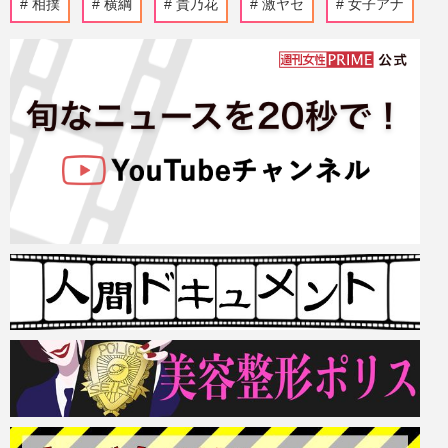
相撲
横綱
貴乃花
激ヤセ
女子アナ