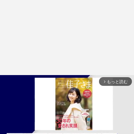
もっと読む
arrow_forward_ios