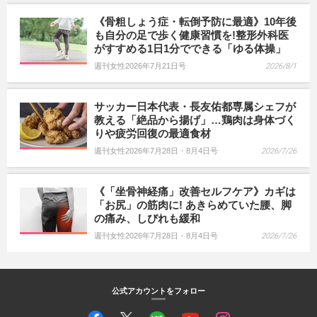
《骨粗しょう症・転倒予防に最適》10年後
も自分の足で歩く健康習慣を!整形外科医
がすすめる1日1分でできる「ゆる体操」
週刊女性2026年7月21日号
2026/8/1
サッカー日本代表・長友佑都専属シェフが
教える「絶品から揚げ」…鶏肉は身体づく
りや疲労回復の最適食材
週刊女性2026年7月28日・8月4日号
2026/7/26
《「坐骨神経痛」改善セルフケア》カギは
「お尻」の筋肉に! あきらめていた腰、脚
の痛み、しびれも緩和
週刊女性2026年7月28日・8月4日号
2026/7/26
公式アカウントをフォロー