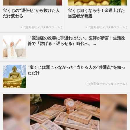
宝くじの“運任せ”から抜けた人
宝くじ狙うなら今！金運上げた
だけ変わる
当選者が暴露
PR(合同会社デジタルファーム )
PR(合同会社デジタルファーム )
「認知症の改善に手遅れはない」医師が断言！生活改
善で『防げる・遅らせる』時代へ、...
“宝くじは運じゃなかった”当たる人の“共通点”を知っ
ただけ
PR(合同会社デジタルファーム )