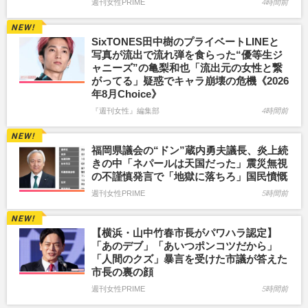
週刊女性PRIME
4時間前
SixTONES田中樹のプライベートLINEと
写真が流出で流れ弾を食らった“優等生ジ
ャニーズ”の亀梨和也「流出元の女性と繋
がってる」疑惑でキャラ崩壊の危機《2026
年8月Choice》
『週刊女性』編集部
4時間前
福岡県議会の“ドン”蔵内勇夫議長、炎上続
きの中「ネパールは天国だった」震災無視
の不謹慎発言で「地獄に落ちろ」国民憤慨
週刊女性PRIME
5時間前
【横浜・山中竹春市長がパワハラ認定】
「あのデブ」「あいつポンコツだから」
「人間のクズ」暴言を受けた市議が答えた
市長の裏の顔
週刊女性PRIME
5時間前