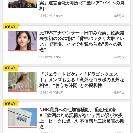
実」運営会社が明かす“激レア”バイトの真
相
週刊女性PRIME
3時間前
元TBSアナウンサー・田中みな実、妊娠発
表後初の公の場に「背中パックリ大胆ドレ
ス」で登場、ママでも変わらぬ“美への執
念”
週刊女性PRIME
3時間前
『ジェラートピケ』×『ドラゴンクエス
ト』メンズもある！意外なコラボの意外な
相性、“おうち時間”との親和性
週刊女性PRIME
4時間前
NHK職員への性加害騒動、番組出演者
X「飲酒のため記憶がない」言い訳が大炎
上、ピークに達した不信感と二次被害の懸
念