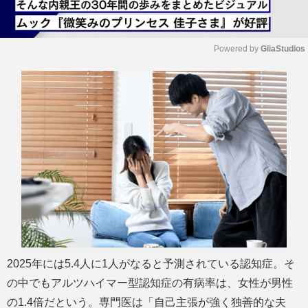
Powered by 
GliaStudios
M
u
t
e
2025年には5.4人に1人がなると予測されている認知症。そ
の中でもアルツハイマー型認知症の有病率は、女性が男性
の1.4倍だという。専門医は「自己主張が強く独善的な夫