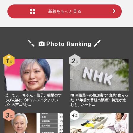
新着をもっと見る
Photo Ranking
ぱーてぃーちゃん・信子、衝撃のす
NHK職員への性加害で“出禁”食らっ
っぴん姿に《ギャルメイクよりい
た〈5年前の番組出演者〉特定が進
い》の声…“お…
むも、ネット…