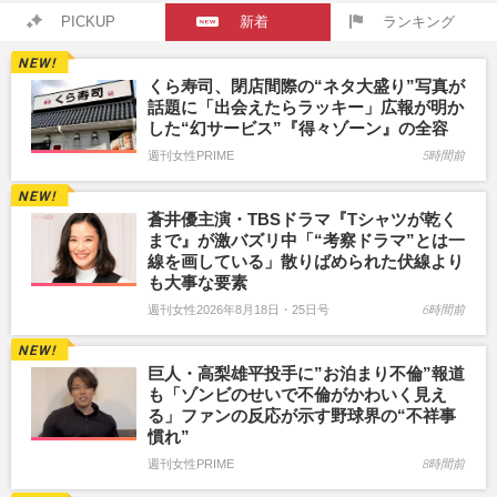
PICKUP
新着
ランキング
くら寿司、閉店間際の“ネタ大盛り”写真が
話題に「出会えたらラッキー」広報が明か
した“幻サービス”『得々ゾーン』の全容
週刊女性PRIME
5時間前
蒼井優主演・TBSドラマ『Tシャツが乾く
まで』が激バズリ中「“考察ドラマ”とは一
線を画している」散りばめられた伏線より
も大事な要素
週刊女性2026年8月18日・25日号
6時間前
巨人・高梨雄平投手に”お泊まり不倫”報道
も「ゾンビのせいで不倫がかわいく見え
る」ファンの反応が示す野球界の“不祥事
慣れ”
週刊女性PRIME
8時間前