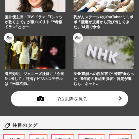
蒼井優主演・TBSドラマ『Tシャツ
乳がんステージ4のYouTuberミミポ
が乾くまで』が激バズリ中「“考察
ポ「腫瘍が皮膚から飛び出してき
ドラマ”とは一…
た」34歳で余命…
滝沢秀明、ジャニーズ社員に「企画
NHK職員への性加害で“出禁”食らっ
5つ出して」目指すビジネスモデル
た〈5年前の番組出演者〉特定が進
は『米津玄師…
むも、ネット…
7位以降を見る
注目のタグ