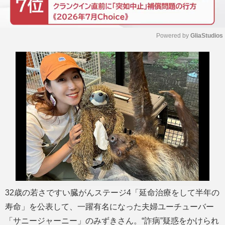
Powered by 
GliaStudios
M
u
t
e
32歳の若さですい臓がんステージ4「延命治療をして半年の
寿命」を公表して、一躍有名になった夫婦ユーチューバー
「サニージャーニー」のみずきさん。“詐病”疑惑をかけられ