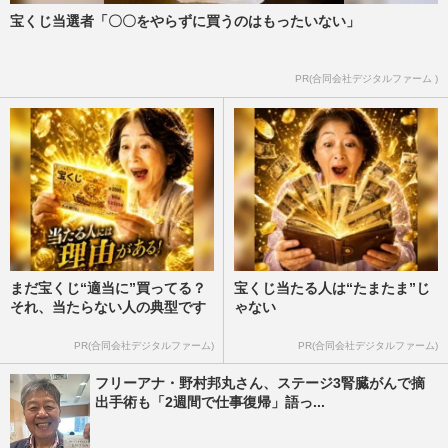
宝くじ当選者「〇〇をやらずに買うのはもったいない」
PR(合同会社デジタルファーム )
まだ宝くじ“適当に”買ってる？
宝くじ当たる人は“たまたま”じ
それ、当たらない人の典型です
ゃない
PR(合同会社デジタルファーム)
PR(合同会社デジタルファーム)
フリーアナ・野村邦丸さん、ステージ3腎臓がんで摘
出手術も「2週間で仕事復帰」語っ...