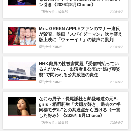
ン引き《2026年8月Choice》
『週刊女性』編集部
2026/8/7
Mrs. GREEN APPLEファンのマナー違反
が賛否、映画『スパイダーマン』吹き替え
版上映に「ウェーイ！」の歓声に批判
週刊女性PRIME
2026/8/7
NHK職員の性被害問題「受信料払ってい
るんだから…」出演者非公表の“逃げ腰姿
勢”で問われる公共放送の責任
週刊女性PRIME
2026/8/7
なにわ男子・長尾謙杜と熱愛報道の元E-
girls・稲垣莉生「犬顔が好き」過去の“半
同棲モデル”との共通点から透ける《一貫
した好み》《2026年8月Choice》
『週刊女性』編集部
2026/8/7