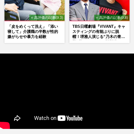
⭐ 高評価の記事(9.3)
⭐ 高評価の記事(9.8)
「皮をめくって洗え」「添い
TBS日曜劇場『VIVANT』キャ
寝して」介護職の半数が性的
スティングの有能ぶりに脱
嫌がらせや暴力を経験
帽！堺雅人演じる“乃木の青年
期”役は、そっくり説根強い
Mr.Children桜井和寿のバンド
マン長男・櫻井海音だった