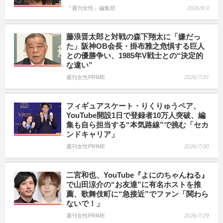
『週刊女性』編集部
2026/8/3
藤浪晋太郎と対戦の森下翔太に「嫌だっ
た」阪神OB会長・掛布雅之危惧する巨人
との優勝争い、1985年V戦士との“決定的
な違い”
週刊女性PRIME
2026/7/31
フィギュアスケート・りくりゅうペア、
YouTube開設1日で登録者10万人突破、編
集も自ら担当する“本気路線”で挑む「セカ
ンドキャリア」
週刊女性PRIME
2026/7/30
二宮和也、YouTube『よにのちゃんねる』
で山田涼介の“お友達”に有名ホストを推
薦、歌舞伎町に“急接近”でファン「関わら
ないで！」
週刊女性PRIME
2026/7/29