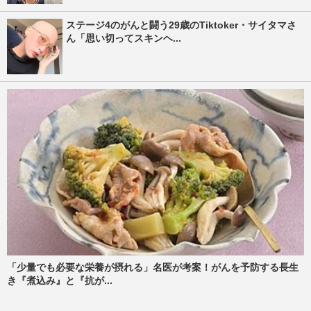
ステージ4のがんと闘う29歳のTiktoker・サイタマさ
ん「思い切ってスキンヘ...
「少量でも必要な栄養が摂れる」名医が考案！がんを予防する長生
き『煮込み』と『抗が...