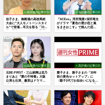
⭐ 高評価の記事(8.5)
⭐ 高評価の記事(10)
佳子さま、御殿場の高校馬術
『ACEes』浮所飛貴×深田竜生
大会に“大人モノトーンスタイ
がドラマ『夏色の雲が恋と嵐
ル”で登場…耳元を彩る「3300
をまきおこす』で挑んだ恋人
円の藍染イヤリング」は即品
役、照れながら挑んだキュン
薄に
シーン秘話
⭐ 高評価の記事(8.7)
⭐ 高評価の記事(10)
元BE:FIRST・三山凌輝は花乃
愛子さま、雅子さまの「30年
まりあと『愛の不時着』大阪
前の黄色セットアップ」に
公演も出演、趣里はドラマ
〈親子2代でお似合いになる〉
『大空港』番宣行脚に「メン
の声、ご成婚時のドレスも手
タル強すぎ」の実情
がけた森英恵さんとの絆