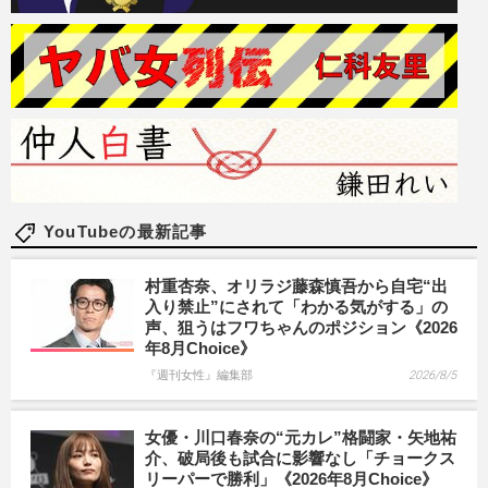
YouTubeの最新記事
村重杏奈、オリラジ藤森慎吾から自宅“出
入り禁止”にされて「わかる気がする」の
声、狙うはフワちゃんのポジション《2026
年8月Choice》
『週刊女性』編集部
2026/8/5
女優・川口春奈の“元カレ”格闘家・矢地祐
介、破局後も試合に影響なし「チョークス
リーパーで勝利」《2026年8月Choice》