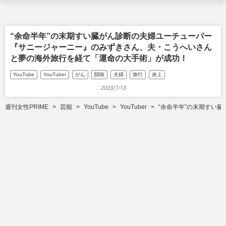
“余命半年”の末期すい臓がん診断の夫婦ユーチューバー
『サニージャーニー』のみずきさん、夫・こうへいさん
と夢の海外旅行を経て「運命の大手術」が成功！
YouTube
YouTuber
がん
闘病
夫婦
旅行
炎上
2023/7/13
週刊女性PRIME
芸能
YouTube
YouTuber
“余命半年”の末期すい