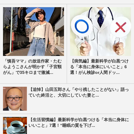
「慎吾ママ」の放送作家・たむ
【病気編】最新科学が白黒つけ
らようこさんが明かす「子宮頸
る「本当に身体にいいこと」6
がん」で35キロまで激減...
選！がん検診or人間ドッ...
【追悼】山田五郎さん「やり残したことがない」語っ
ていた終活と、大切にしていた妻と...
【生活習慣編】最新科学が白黒つける「本当に身体に
いいこと」7選！“睡眠の質を下げ...