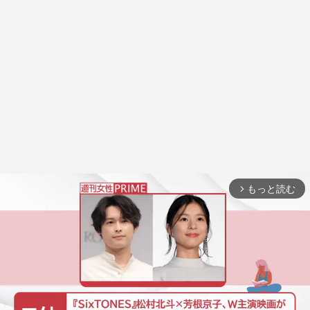
もっと読む
arrow_forward_ios