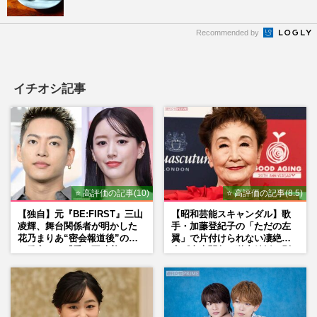
Recommended by
イチオシ記事
⭐ 高評価の記事(10)
⭐ 高評価の記事(8.5)
【独自】元『BE:FIRST』三山
【昭和芸能スキャンダル】歌
凌輝、舞台関係者が明かした
手・加藤登紀子の「ただの左
花乃まりあ“密会報道後”の呆
翼」で片付けられない凄絶半
れ発言と、『愛の不時着』の
生《東大闘争、獄中結婚、別
劇場が答えた共演舞台の行方
荘で内ゲバ事件》