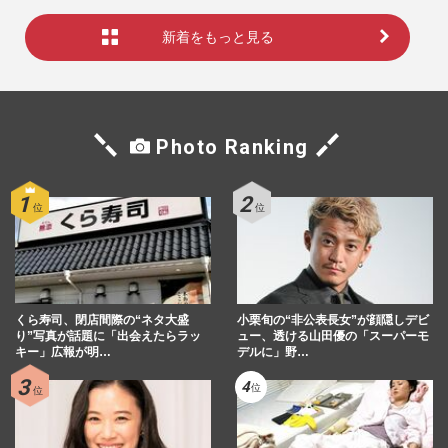
新着をもっと見る
Photo Ranking
くら寿司、閉店間際の“ネタ大盛
小栗旬の“非公表長女”が顔隠しデビ
り”写真が話題に「出会えたらラッ
ュー、透ける山田優の「スーパーモ
キー」広報が明…
デルに」野…