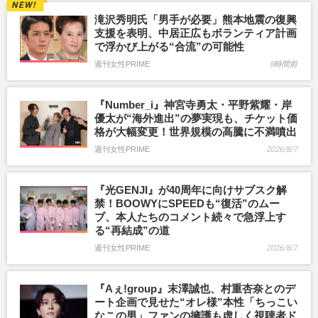
滝沢秀明氏「男手が必要」熊本地震の復興
支援を表明、中居正広もボランティア計画
で浮かび上がる“合流”の可能性
週刊女性PRIME
8時間前
『Number_i』神宮寺勇太・平野紫耀・岸
優太が“海外進出”の夢実現も、チケット価
格が大幅変更！世界規模の高騰に不満噴出
週刊女性PRIME
2026/8/7
『光GENJI』が40周年に向けサブスク解
禁！BOOWYにSPEEDも“復活”のムー
ブ、本人たちのコメント続々で急浮上す
る“再結成”の道
週刊女性PRIME
2026/8/7
『Aぇ!group』末澤誠也、村重杏奈とのデ
ート企画で見せた“オレ様”本性「ちっこい
なこの男」ファンの擁護も虚しく視聴者ド