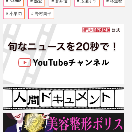
Netflix
熱愛
蒼井優
広瀬すず
林遣都
小栗旬
野村周平