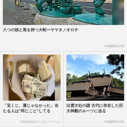
八つの頭と尾を持つ大蛇ーヤマタノオロチ
PR(國學院大學)
「宝くじ、運じゃなかった」当
出雲大社の謎 古代に存在した巨
たる人は“同じこと”してる
大神殿のルーツに迫る
PR(合同会社デジタルファーム )
PR(國學院大學)