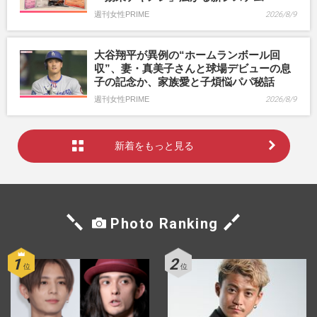
週刊女性PRIME
2026/8/9
大谷翔平が異例の“ホームランボール回
収”、妻・真美子さんと球場デビューの息
子の記念か、家族愛と子煩悩パパ秘話
週刊女性PRIME
2026/8/9
新着をもっと見る
Photo Ranking