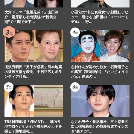
大河ドラマ『豊臣兄弟！』山田涼
小栗旬の“非公表長女”が顔隠しデビ
介・栗原類ら初出演組の“扮装公
ュー、透ける山田優の「スーパーモ
開”で「顔で天下…
デルに」野…
滝沢秀明氏「男手が必要」熊本地震
志村けんが認めた彼女・石野陽子と
の復興支援を表明、中居正広もボラ
の真実【破局理由】『だいじょうぶ
ンティア計画…
だぁ』終焉の…
TBS日曜劇場『VIVANT』、県内各
なにわ男子・長尾謙杜、三上悠亜の
地でロケが行われた岐阜県がカギを
次は稲垣莉生との熱愛報道でインス
握る？聖地巡礼…
タ“裏アカ”…