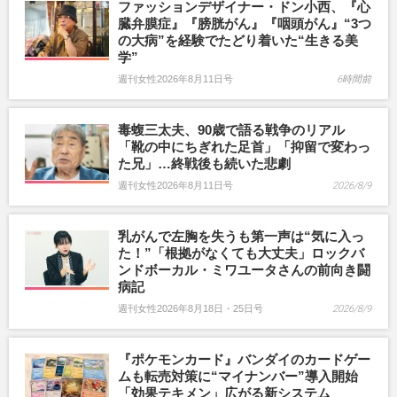
ファッションデザイナー・ドン小西、『心
臓弁膜症』『膀胱がん』『咽頭がん』“3つ
の大病”を経験でたどり着いた“生きる美
学”
週刊女性2026年8月11日号
6時間前
毒蝮三太夫、90歳で語る戦争のリアル
「靴の中にちぎれた足首」「抑留で変わっ
た兄」…終戦後も続いた悲劇
週刊女性2026年8月11日号
2026/8/9
乳がんで左胸を失うも第一声は“気に入っ
た！”「根拠がなくても大丈夫」ロックバ
ンドボーカル・ミワユータさんの前向き闘
病記
週刊女性2026年8月18日・25日号
2026/8/9
『ポケモンカード』バンダイのカードゲー
ムも転売対策に“マイナンバー”導入開始
「効果テキメン」広がる新システム