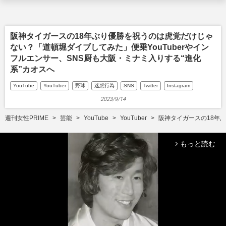
阪神タイガースの18年ぶり優勝を祝うのは虎党だけじゃ
ない？「道頓堀ダイブしてみた」便乗YouTuberやイン
フルエンサー、SNS厨も大阪・ミナミ入りする“進化
系”カオスへ
YouTube
YouTuber
野球
迷惑行為
SNS
Twitter
Instagram
2023/9/14
週刊女性PRIME
芸能
YouTube
YouTuber
阪神タイガースの18年ぶ
もっと読む
arrow_forward_ios