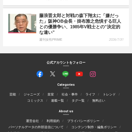
藤浪晋太郎と対戦の森下翔太に「嫌だっ
た」阪神OB会長・掛布雅之危惧する巨人
との優勝争い、1985年V戦士との“決定的
な違い”
週刊女性PRIME
2026/7/31
公式アカウントをフォロー
Categories
芸能
ジャニーズ
皇室
社会・事件
ライフ
トレンド
コミックス
連載一覧
タグ一覧
無料占い
About us
運営会社
利用規約
プライバシーポリシー
パーソナルデータの外部送信について
コンテンツ制作・編集ポリシー