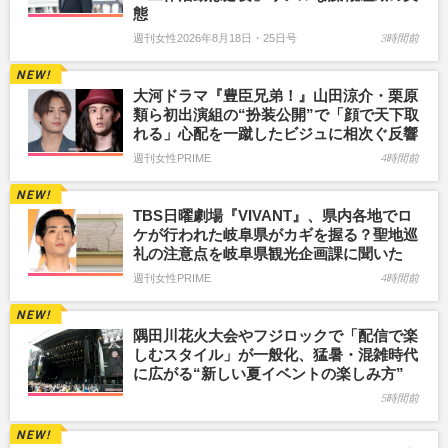
態
週刊女性2026年8月18日・25日号
3時間前
大河ドラマ『豊臣兄弟！』山田涼介・栗原
類ら初出演組の“扮装公開”で「顔で天下取
れる」心配を一蹴したビジュに相次ぐ反響
週刊女性PRIME
4時間前
TBS日曜劇場『VIVANT』、県内各地でロ
ケが行われた岐阜県がカギを握る？聖地巡
礼の注意点を岐阜県観光企画課に聞いた
週刊女性PRIME
4時間前
隅田川花火大会やフジロックで「配信で楽
しむスタイル」が一般化、猛暑・混雑時代
に広がる“新しい夏イベントの楽しみ方”
5時間前