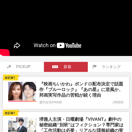
PICKUP
新着
ランキング
『映画ちいかわ』ボンドロ配布決定で話題
作『ブルーロック』『あの星』に逆風か、
邦画実写作品の苦戦が続く理由
週刊女性PRIME
2時間前
堺雅人主演・日曜劇場『VIVANT』劇中の
秘密組織“別班”はフィクション？専門家は
「工作活動は必要」リアルな諜報組織の実