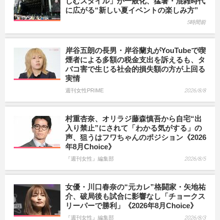
しむスタイル」が一般化、猛暑・混雑時代
に広がる“新しい夏イベントの楽しみ方”
5時間前
岸谷五朗の長男・岸谷蘭丸がYouTubeで喫
煙者による多額の税金支出を訴えるも、タ
バコ害で生じる社会的損失額の方が上回る
実情
週刊女性PRIME
2026/8/8
村重杏奈、オリラジ藤森慎吾から自宅“出
入り禁止”にされて「わかる気がする」の
声、狙うはフワちゃんのポジション《2026
年8月Choice》
『週刊女性』編集部
2026/8/5
女優・川口春奈の“元カレ”格闘家・矢地祐
介、破局後も試合に影響なし「チョークス
リーパーで勝利」《2026年8月Choice》
『週刊女性』編集部
2026/8/3