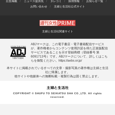
広告掲載
ニュース提供先
タレコミ
採用情報
お知らせ一覧
お問い合わせ
主婦と生活社公式サイト
主婦と生活社関連サイト
ABJマークは、この電子書店・電子書籍配信サービス
が、著作権者からコンテンツ使用許諾を得た正規版配信
サービスであることを示す登録商標（登録番号 第
6091713号）です。ABJマークについて、詳しくはこち
らを御覧ください。
https://aebs.or.jp/
本サイトに掲載されているすべての⽂章・撮影写真の著作権は主婦と⽣活
社に帰属します。
他サイトや他媒体への無断転載・複製⾏為は固く禁⽌します。
COPYRIGHT © SHUFU TO SEIKATSU SHA CO.,LTD. All rights
reserved.