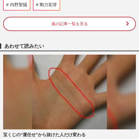
で「メルカリで出品」転売に発…
内野聖陽
剛力彩芽
週刊女性PRIME
2025/12/4
嵐の記事一覧を見る
今田美桜、雑誌『an・an』の表紙で可憐
なヒロインから“イケメン”に激変、ファン
を射抜く「クールな視線」…
週刊女性PRIME
2025/10/10
あわせて読みたい
深田恭子、5年ぶり写真集発売でブラトッ
プ姿を披露も「目に力ない」 体調不良を
乗り越えたはずが消えない懸…
週刊女性PRIME
2025/8/6
佐藤健、ファッション誌『NYLON
JAPAN』で“ビジュアル系”に激変してフ
ァン騒然 “正統派イケメン”卒業…
週刊女性PRIME
2025/7/25
宝くじの“運任せ”から抜けた人だけ変わる
Travis Japan松田元太、雑誌『anan』の表