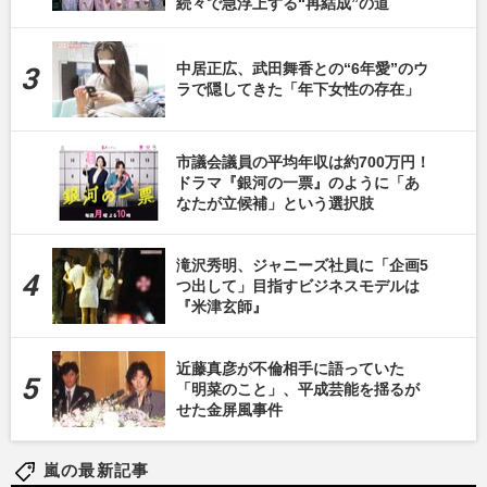
続々で急浮上する“再結成”の道
中居正広、武田舞香との“6年愛”のウ
ラで隠してきた「年下女性の存在」
市議会議員の平均年収は約700万円！
ドラマ『銀河の一票』のように「あ
なたが立候補」という選択肢
滝沢秀明、ジャニーズ社員に「企画5
つ出して」目指すビジネスモデルは
『米津玄師』
近藤真彦が不倫相手に語っていた
「明菜のこと」、平成芸能を揺るが
せた金屏風事件
嵐の最新記事