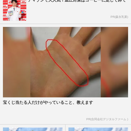
アマゾンで大人気！血圧対策はコーヒーに足してみて
PR(森永乳業)
宝くじ当たる人だけがやっていること、教えます
PR(合同会社デジタルファーム )