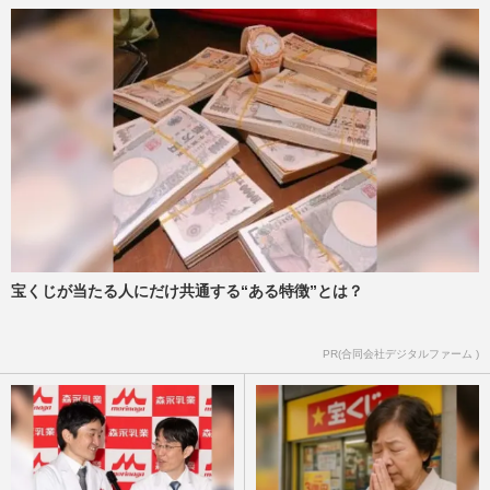
宝くじが当たる人にだけ共通する“ある特徴”とは？
PR(合同会社デジタルファーム )