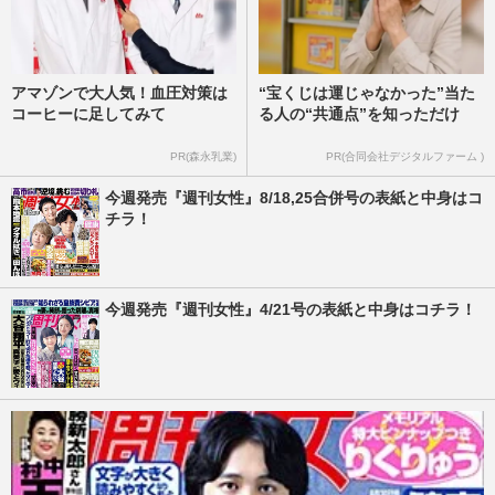
アマゾンで大人気！血圧対策は
“宝くじは運じゃなかった”当た
コーヒーに足してみて
る人の“共通点”を知っただけ
PR(森永乳業)
PR(合同会社デジタルファーム )
今週発売『週刊女性』8/18,25合併号の表紙と中身はコ
チラ！
今週発売『週刊女性』4/21号の表紙と中身はコチラ！