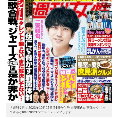
『週刊女性』2023年10月17日/24日合併号 ※記事内の画像をクリッ
クするとamazonのページにジャンプします