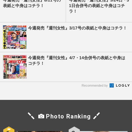
今週発売『週刊女性』8/11号の
今週発売『週刊女性』3/24日・3
表紙と中身はコチラ！
1日合併号の表紙と中身はコチ
ラ！
今週発売『週刊女性』3/17号の表紙と中身はコチラ！
今週発売『週刊女性』4/7・14合併号の表紙と中身は
コチラ！
Recommended by
Photo Ranking