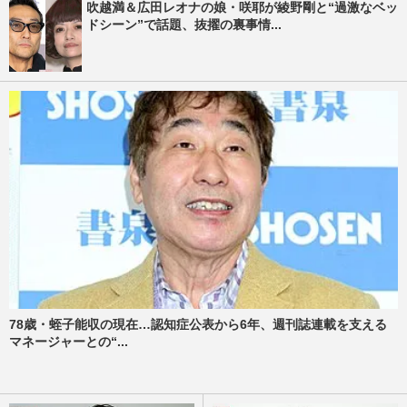
吹越満＆広田レオナの娘・咲耶が綾野剛と“過激なベッ
ドシーン”で話題、抜擢の裏事情...
78歳・蛭子能収の現在…認知症公表から6年、週刊誌連載を支える
マネージャーとの“...