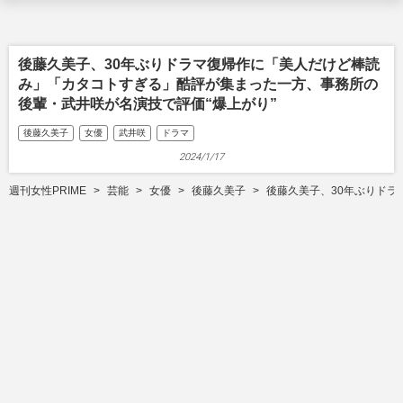
後藤久美子、30年ぶりドラマ復帰作に「美人だけど棒読
み」「カタコトすぎる」酷評が集まった一方、事務所の
後輩・武井咲が名演技で評価“爆上がり”
後藤久美子
女優
武井咲
ドラマ
2024/1/17
週刊女性PRIME
芸能
女優
後藤久美子
後藤久美子、30年ぶりドラ