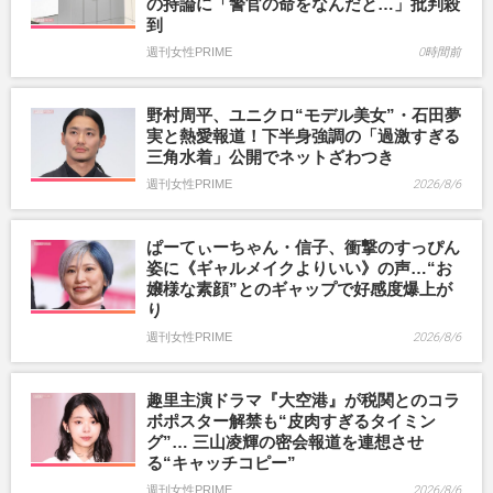
の持論に「警官の命をなんだと…」批判殺
到
週刊女性PRIME
0時間前
野村周平、ユニクロ“モデル美女”・石田夢
実と熱愛報道！下半身強調の「過激すぎる
三角水着」公開でネットざわつき
週刊女性PRIME
2026/8/6
ぱーてぃーちゃん・信子、衝撃のすっぴん
姿に《ギャルメイクよりいい》の声…“お
嬢様な素顔”とのギャップで好感度爆上が
り
週刊女性PRIME
2026/8/6
趣里主演ドラマ『大空港』が税関とのコラ
ボポスター解禁も“皮肉すぎるタイミン
グ”… 三山凌輝の密会報道を連想させ
る“キャッチコピー”
週刊女性PRIME
2026/8/6