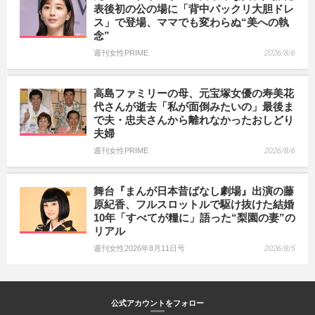
表後初の公の場に「背中パックリ大胆ドレ
ス」で登場、ママでも変わらぬ“美への執
念”
週刊女性PRIME
2026/8/6
高島ファミリーの母、元宝塚女優の寿美花
代さんが逝去「私が面倒みたいの」最後ま
で夫・忠夫さんから離れなかったおしどり
夫婦
週刊女性PRIME
2026/8/6
舞台『まんが日本昔ばなし劇場』出演の藤
原紀香、フルスロットルで駆け抜けた結婚
10年「すべてが糧に」語った“梨園の妻”の
リアル
週刊女性2026年8月11日号
2026/8/5
公式アカウントをフォロー