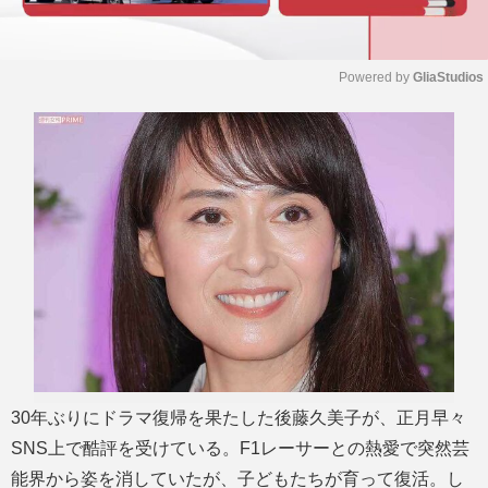
Powered by 
GliaStudios
M
u
t
e
30年ぶりにドラマ復帰を果たした後藤久美子が、正月早々
SNS上で酷評を受けている。F1レーサーとの熱愛で突然芸
能界から姿を消していたが、子どもたちが育って復活。し