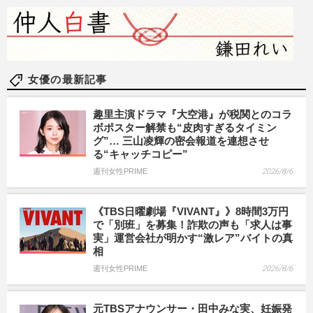
女優の最新記事
趣里主演ドラマ『大空港』が税関とのコラ
ボポスター解禁も“皮肉すぎるタイミン
グ”… 三山凌輝の密会報道を連想させ
る“キャッチコピー”
週刊女性PRIME
2026/8/6
《TBS日曜劇場『VIVANT』》8時間3万円
で「別班」を募集！詐欺の声も「求人は事
実」運営会社が明かす“激レア”バイトの真
相
週刊女性PRIME
2026/8/6
元TBSアナウンサー・田中みな実、妊娠発