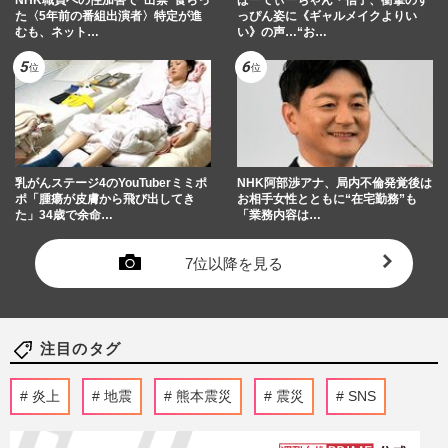
た〈5年前の番組出演者〉特定が進
っぴん姿に《ギャルメイクよりい
むも、ネット…
い》の声…“お…
乳がんステージ4のYouTuberミミポ
NHK阿部渉アナ、局内不倫発覚後は
ポ「腫瘍が皮膚から飛び出してき
お相手女性とともに“在宅勤務”も
た」34歳で余命…
「業務内容は…
7位以降を見る
注目のタグ
炎上
地震
熊本震災
震災
SNS