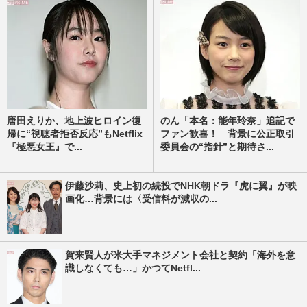
唐田えりか、地上波ヒロイン復
のん「本名：能年玲奈」追記で
帰に“視聴者拒否反応”もNetflix
ファン歓喜！ 背景に公正取引
『極悪女王』で...
委員会の“指針”と期待さ...
伊藤沙莉、史上初の続投でNHK朝ドラ『虎に翼』が映
画化…背景には〈受信料が減収の...
賀来賢人が米大手マネジメント会社と契約「海外を意
識しなくても…」かつてNetfl...