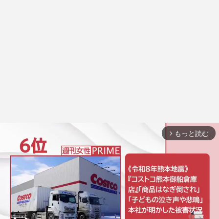
もっと読む
arrow_forward_ios