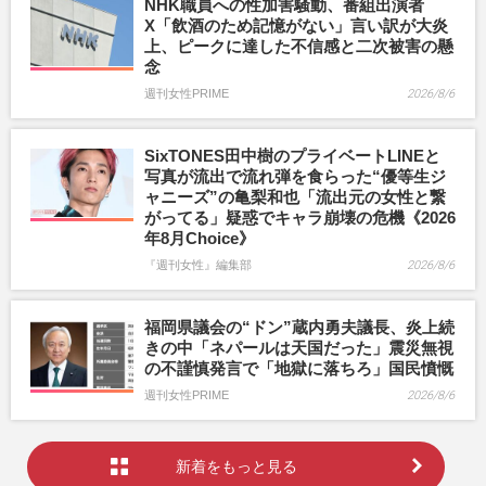
NHK職員への性加害騒動、番組出演者
X「飲酒のため記憶がない」言い訳が大炎
上、ピークに達した不信感と二次被害の懸
念
週刊女性PRIME
2026/8/6
SixTONES田中樹のプライベートLINEと
写真が流出で流れ弾を食らった“優等生ジ
ャニーズ”の亀梨和也「流出元の女性と繋
がってる」疑惑でキャラ崩壊の危機《2026
年8月Choice》
『週刊女性』編集部
2026/8/6
福岡県議会の“ドン”蔵内勇夫議長、炎上続
きの中「ネパールは天国だった」震災無視
の不謹慎発言で「地獄に落ちろ」国民憤慨
週刊女性PRIME
2026/8/6
新着をもっと見る