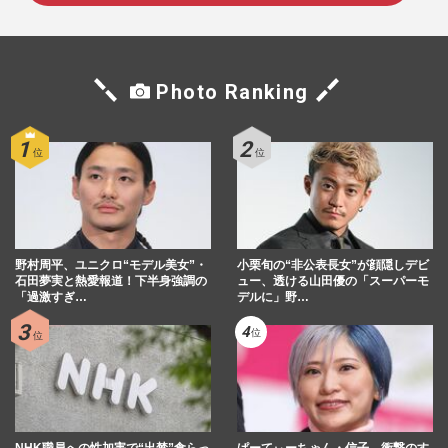
Photo Ranking
野村周平、ユニクロ“モデル美女”・
小栗旬の“非公表長女”が顔隠しデビ
石田夢実と熱愛報道！下半身強調の
ュー、透ける山田優の「スーパーモ
「過激すぎ…
デルに」野…
NHK職員への性加害で“出禁”食らっ
ぱーてぃーちゃん・信子、衝撃のす