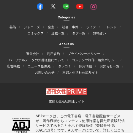
Categories
芸能
ジャニーズ
皇室
社会・事件
ライフ
トレンド
コミックス
連載一覧
タグ一覧
無料占い
About us
運営会社
利用規約
プライバシーポリシー
パーソナルデータの外部送信について
コンテンツ制作・編集ポリシー
広告掲載
ニュース提供先
タレコミ
採用情報
お知らせ一覧
お問い合わせ
主婦と生活社公式サイト
主婦と生活社関連サイト
ABJマークは、この電子書店・電子書籍配信サービス
が、著作権者からコンテンツ使用許諾を得た正規版配信
サービスであることを示す登録商標（登録番号 第
6091713号）です。ABJマークについて、詳しくはこち