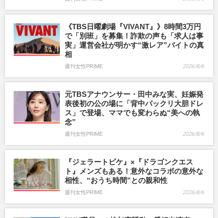
《TBS日曜劇場『VIVANT』》8時間3万円
で「別班」を募集！詐欺の声も「求人は事
実」運営会社が明かす“激レア”バイトの真
相
週刊女性PRIME
2026/8/6
元TBSアナウンサー・田中みな実、妊娠発
表後初の公の場に「背中パックリ大胆ドレ
ス」で登場、ママでも変わらぬ“美への執
念”
週刊女性PRIME
2026/8/6
『ジェラートピケ』×『ドラゴンクエス
ト』メンズもある！意外なコラボの意外な
相性、“おうち時間”との親和性
週刊女性PRIME
2026/8/6