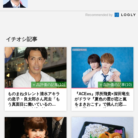
Recommended by
イチオシ記事
⭐ 高評価の記事(10)
⭐ 高評価の記事(10)
ものまねタレント清水アキラ
『ACEes』浮所飛貴×深田竜生
の息子・良太郎さん死去「も
がドラマ『夏色の雲が恋と嵐
う真面目に働いているの
をまきおこす』で挑んだ恋人
で」、2度の逮捕も諦めなかっ
役、照れながら挑んだキュン
た芸能界“波乱に満ちた37年”
シーン秘話