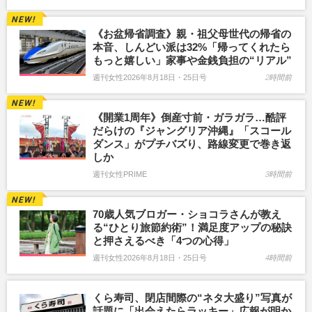
《お盆帰省調査》親・祖父母世代の帰省の
本音、しんどい派は32%「帰ってくれたら
もっと嬉しい」家事や金銭負担の“リアル”
週刊女性2026年8月18日・25日号
2時間前
《開業1周年》倒産寸前・ガラガラ…酷評
だらけの『ジャングリア沖縄』「スコール
ダンス」がプチバズり、路線変更で巻き返
しか
週刊女性PRIME
3時間前
70歳人気ブロガー・ショコラさんが教え
る“ひとり旅節約術”！満足度アップの秘訣
と押さえるべき「4つの心得」
週刊女性2026年8月18日・25日号
4時間前
くら寿司、閉店間際の“ネタ大盛り”写真が
話題に「出会えたらラッキー」広報が明か