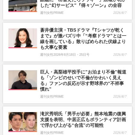
した“幻サービス”『得々ゾーン』の全容
週刊女性PRIME
2026/8/7
蒼井優主演・TBSドラマ『Tシャツが乾く
まで』が激バズリ中「“考察ドラマ”とは一
線を画している」散りばめられた伏線より
も大事な要素
週刊女性2026年8月18日・25日号
2026/8/7
巨人・高梨雄平投手に”お泊まり不倫”報道
も「ゾンビのせいで不倫がかわいく見え
る」ファンの反応が示す野球界の“不祥事
慣れ”
週刊女性PRIME
2026/8/7
滝沢秀明氏「男手が必要」熊本地震の復興
支援を表明、中居正広もボランティア計画
で浮かび上がる“合流”の可能性
週刊女性PRIME
2026/8/7