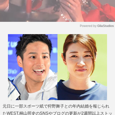
Powered by 
GliaStudios
M
u
t
e
元日に一部スポーツ紙で狩野舞子との年内結婚を報じられ
たWEST.桐山照史のSNSやブログの更新が2週間以上ストッ