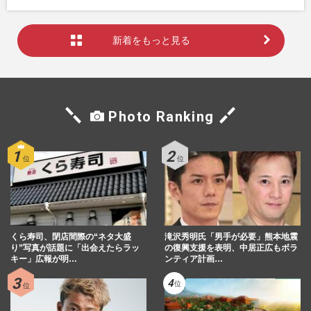
新着をもっと見る
Photo Ranking
くら寿司、閉店間際の“ネタ大盛
滝沢秀明氏「男手が必要」熊本地震
り”写真が話題に「出会えたらラッ
の復興支援を表明、中居正広もボラ
キー」広報が明…
ンティア計画…