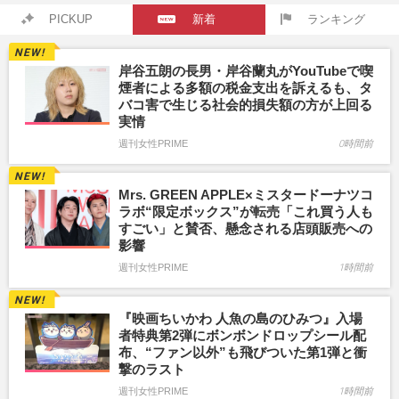
PICKUP
新着
ランキング
岸谷五朗の長男・岸谷蘭丸がYouTubeで喫
煙者による多額の税金支出を訴えるも、タ
バコ害で生じる社会的損失額の方が上回る
実情
週刊女性PRIME
0時間前
Mrs. GREEN APPLE×ミスタードーナツコ
ラボ“限定ボックス”が転売「これ買う人も
すごい」と賛否、懸念される店頭販売への
影響
週刊女性PRIME
1時間前
『映画ちいかわ 人魚の島のひみつ』入場
者特典第2弾にボンボンドロップシール配
布、“ファン以外”も飛びついた第1弾と衝
撃のラスト
週刊女性PRIME
1時間前