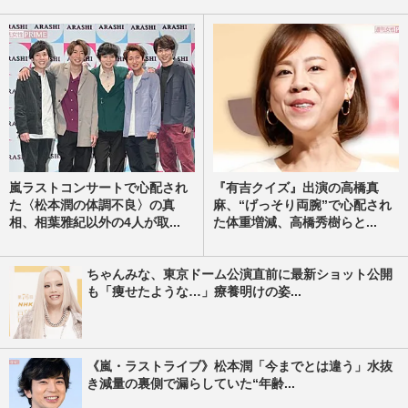
嵐ラストコンサートで心配され
『有吉クイズ』出演の高橋真
た〈松本潤の体調不良〉の真
麻、“げっそり両腕”で心配され
相、相葉雅紀以外の4人が取...
た体重増減、高橋秀樹らと...
ちゃんみな、東京ドーム公演直前に最新ショット公開
も「痩せたような…」療養明けの姿...
《嵐・ラストライブ》松本潤「今までとは違う」水抜
き減量の裏側で漏らしていた“年齢...