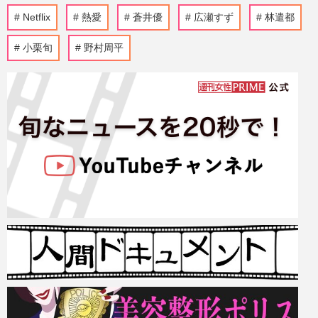
Netflix
熱愛
蒼井優
広瀬すず
林遣都
小栗旬
野村周平