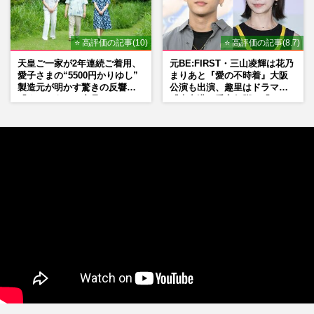
⭐ 高評価の記事(10)
⭐ 高評価の記事(8.7)
天皇ご一家が2年連続ご着用、
元BE:FIRST・三山凌輝は花乃
愛子さまの“5500円かりゆし”
まりあと『愛の不時着』大阪
製造元が明かす驚きの反響
公演も出演、趣里はドラマ
「まさかうちの商品とは…」
『大空港』番宣行脚に「メン
タル強すぎ」の実情