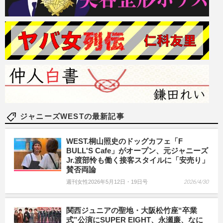
ジャニーズWESTの最新記事
WEST.桐山照史のドッグカフェ「F
BULL'S Cafe」がオープン、元ジャニーズ
Jr.渡部怜も働く接客スタイルに「安売り」
賛否両論
週刊女性2026年5月12日・19日号
2026/4/30
関西ジュニアの聖地・大阪松竹座“卒業
式”公演にSUPER EIGHT、永瀬廉、なに