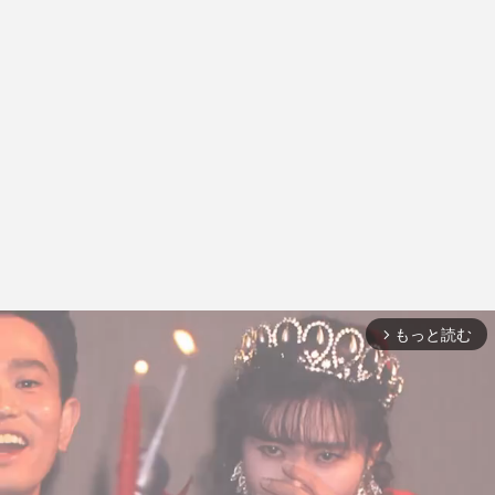
もっと読む
arrow_forward_ios