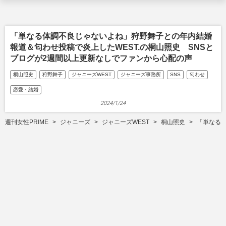
「単なる体調不良じゃないよね」狩野舞子との年内結婚
報道＆匂わせ投稿で炎上したWEST.の桐山照史 SNSと
ブログが2週間以上更新なしでファンから心配の声
桐山照史
狩野舞子
ジャニーズWEST
ジャニーズ事務所
SNS
匂わせ
恋愛・結婚
2024/1/24
週刊女性PRIME
ジャニーズ
ジャニーズWEST
桐山照史
「単なる体