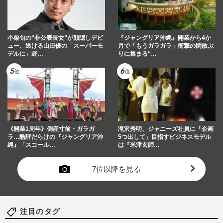
小栗旬の“非公表長女”が顔隠しデビ
『ジャングリア沖縄』開業から4か
ュー、透ける山田優の「スーパーモ
月で「もうガラガラ」衝撃の閑散ぶ
デルに」野…
りに集まる“…
《開業1周年》倒産寸前・ガラガ
滝沢秀明、ジャニーズ社員に「企画
ラ…酷評だらけの『ジャングリア沖
5つ出して」目指すビジネスモデル
縄』「スコール…
は『米津玄師…
7位以降を見る
注目のタグ