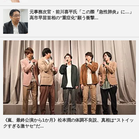
元事務次官・前川喜平氏「この際『急性肺炎』に…」
高市早苗首相の“重症化”願う衝撃...
《嵐、最終公演から1か月》松本潤の体調不良説、真相は“ストイッ
クすぎる激ヤセ”だ...