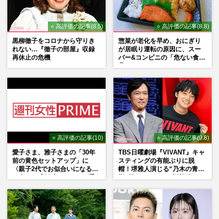
⭐ 高評価の記事(8.5)
⭐ 高評価の記事(8.8)
黒柳徹子をコロナから守りき
惣菜が老化を早め、おにぎり
れない…『徹子の部屋』収録
が居眠り運転の原因に、スー
再休止の危機
パー&コンビニの「危ない食
品」
⭐ 高評価の記事(10)
⭐ 高評価の記事(9.8)
愛子さま、雅子さまの「30年
TBS日曜劇場『VIVANT』キャ
前の黄色セットアップ」に
スティングの有能ぶりに脱
〈親子2代でお似合いになる〉
帽！堺雅人演じる“乃木の青年
の声、ご成婚時のドレスも手
期”役は、そっくり説根強い
がけた森英恵さんとの絆
Mr.Children桜井和寿のバンド
マン長男・櫻井海音だった