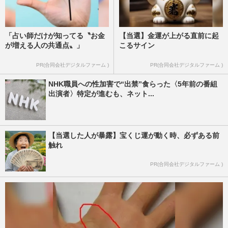
「占い師だけが知ってる〝お金
【当選】金運が上がる直前に起
が増える人の共通点〟」
こるサイン
PR(合同会社デジタルファーム )
PR(合同会社デジタルファーム )
NHK職員への性加害で“出禁”食らった〈5年前の番組
出演者〉特定が進むも、ネット...
【当選した人が暴露】宝くじ運が動く時、必ずある前
触れ
PR(合同会社デジタルファーム )