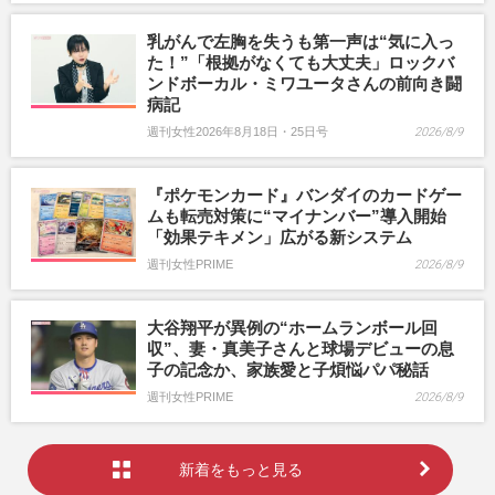
乳がんで左胸を失うも第一声は“気に入っ
た！”「根拠がなくても大丈夫」ロックバ
ンドボーカル・ミワユータさんの前向き闘
病記
週刊女性2026年8月18日・25日号
2026/8/9
『ポケモンカード』バンダイのカードゲー
ムも転売対策に“マイナンバー”導入開始
「効果テキメン」広がる新システム
週刊女性PRIME
2026/8/9
大谷翔平が異例の“ホームランボール回
収”、妻・真美子さんと球場デビューの息
子の記念か、家族愛と子煩悩パパ秘話
週刊女性PRIME
2026/8/9
新着をもっと見る