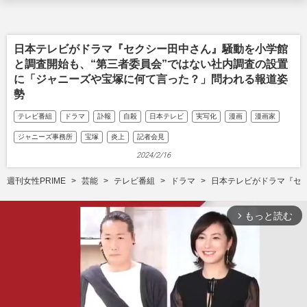
日本テレビがドラマ『セクシー田中さん』騒動を小学館
と調査開始も、“第三者委員会”ではない社内調査の設置
に「ジャニーズや宝塚に何て言った？」問われる報道姿
勢
テレビ番組
ドラマ
訃報
自殺
日本テレビ
実写化
漫画
漫画家
ジャニーズ事務所
宝塚
炎上
記者会見
2024/2/16
週刊女性PRIME
芸能
テレビ番組
ドラマ
日本テレビがドラマ『セ
もっと読む
arrow_forward_ios