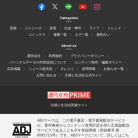
Categories
芸能
ジャニーズ
皇室
社会・事件
ライフ
トレンド
コミックス
連載一覧
タグ一覧
無料占い
About us
運営会社
利用規約
プライバシーポリシー
パーソナルデータの外部送信について
コンテンツ制作・編集ポリシー
広告掲載
ニュース提供先
タレコミ
採用情報
お知らせ一覧
お問い合わせ
主婦と生活社公式サイト
主婦と生活社関連サイト
ABJマークは、この電子書店・電子書籍配信サービス
が、著作権者からコンテンツ使用許諾を得た正規版配信
サービスであることを示す登録商標（登録番号 第
6091713号）です。ABJマークについて、詳しくはこち