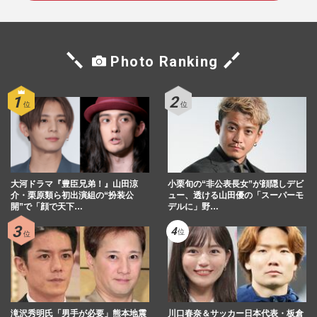
Photo Ranking
大河ドラマ『豊臣兄弟！』山田涼
小栗旬の“非公表長女”が顔隠しデビ
介・栗原類ら初出演組の“扮装公
ュー、透ける山田優の「スーパーモ
開”で「顔で天下…
デルに」野…
滝沢秀明氏「男手が必要」熊本地震
川口春奈＆サッカー日本代表・板倉