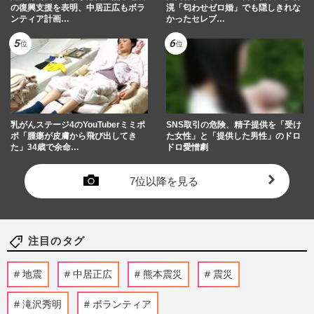
の復興支援を表明、中居正広もボラ
滉「匂わせゼロ婚」でも隠しきれな
ンティア計画…
かったセレブ…
乳がんステージ4のYouTuberミミポ
SNS取引の危険、精子提供を「受け
ポ「腫瘍が皮膚から飛び出してき
た女性」と「提供した男性」のドロ
た」34歳で余命…
ドロ愛憎劇
7位以降を見る
注目のタグ
地震
中居正広
熊本震災
震災
滝沢秀明
ボランティア