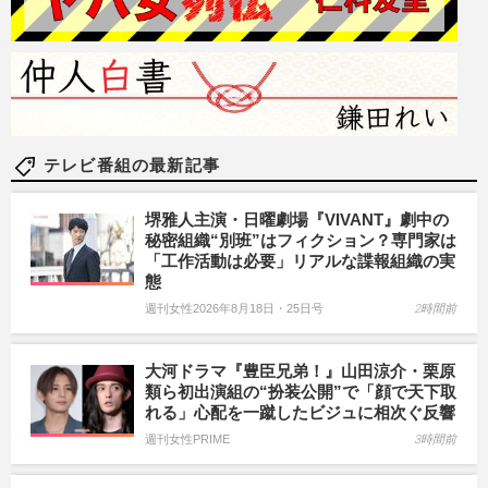
テレビ番組の最新記事
堺雅人主演・日曜劇場『VIVANT』劇中の
秘密組織“別班”はフィクション？専門家は
「工作活動は必要」リアルな諜報組織の実
態
週刊女性2026年8月18日・25日号
2時間前
大河ドラマ『豊臣兄弟！』山田涼介・栗原
類ら初出演組の“扮装公開”で「顔で天下取
れる」心配を一蹴したビジュに相次ぐ反響
週刊女性PRIME
3時間前