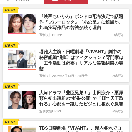
『映画ちいかわ』ボンドロ配布決定で話題
作『ブルーロック』『あの星』に逆風か、
邦画実写作品の苦戦が続く理由
週刊女性PRIME
1時間前
堺雅人主演・日曜劇場『VIVANT』劇中の
秘密組織“別班”はフィクション？専門家は
「工作活動は必要」リアルな諜報組織の実
態
週刊女性2026年8月18日・25日号
2時間前
大河ドラマ『豊臣兄弟！』山田涼介・栗原
類ら初出演組の“扮装公開”で「顔で天下取
れる」心配を一蹴したビジュに相次ぐ反響
週刊女性PRIME
3時間前
TBS日曜劇場『VIVANT』、県内各地でロ