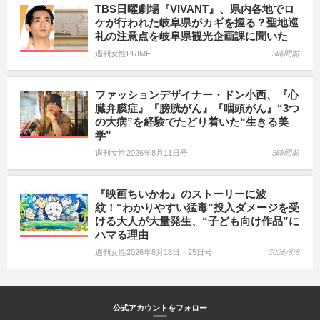
TBS日曜劇場『VIVANT』、県内各地でロ
ケが行われた岐阜県がカギを握る？聖地巡
礼の注意点を岐阜県観光企画課に聞いた
週刊女性PRIME
3時間前
ファッションデザイナー・ドン小西、『心
臓弁膜症』『膀胱がん』『咽頭がん』“3つ
の大病”を経験でたどり着いた“生きる美
学”
週刊女性2026年8月11日号
5時間前
『映画ちいかわ』のストーリーに波
紋！“わかりやすい猛毒”投入ダメージを受
ける大人が大量発生、“子ども向け作品”に
ハマる理由
週刊女性2026年8月18日・25日号
2026/8/8
公式アカウントをフォロー