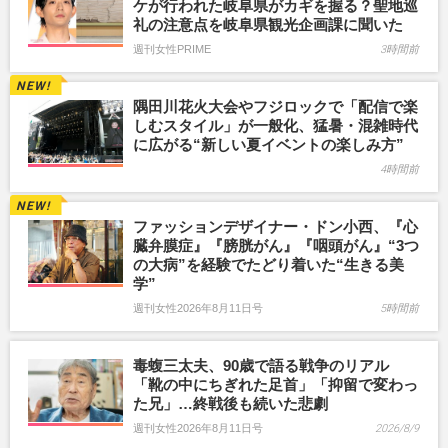
ケが行われた岐阜県がカギを握る？聖地巡
礼の注意点を岐阜県観光企画課に聞いた
週刊女性PRIME
3時間前
隅田川花火大会やフジロックで「配信で楽
しむスタイル」が一般化、猛暑・混雑時代
に広がる“新しい夏イベントの楽しみ方”
4時間前
ファッションデザイナー・ドン小西、『心
臓弁膜症』『膀胱がん』『咽頭がん』“3つ
の大病”を経験でたどり着いた“生きる美
学”
週刊女性2026年8月11日号
5時間前
毒蝮三太夫、90歳で語る戦争のリアル
「靴の中にちぎれた足首」「抑留で変わっ
た兄」…終戦後も続いた悲劇
週刊女性2026年8月11日号
2026/8/9