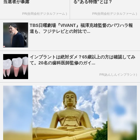
当選者が暴露
る“ある特徴”とは？
PR(合同会社デジタルファーム )
PR(合同会社デジタルファーム )
TBS日曜劇場『VIVANT』福澤克雄監督のパワハラ報
道も、フジテレビとの対比で...
インプラントは絶対ダメ？65歳以上の方は確認してみ
て。20名の歯科医師監修のガイ...
PR(あんしんインプラント)