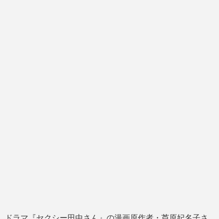
ドラマ『セクシー田中さん』の漫画原作者・芦原妃名子さ