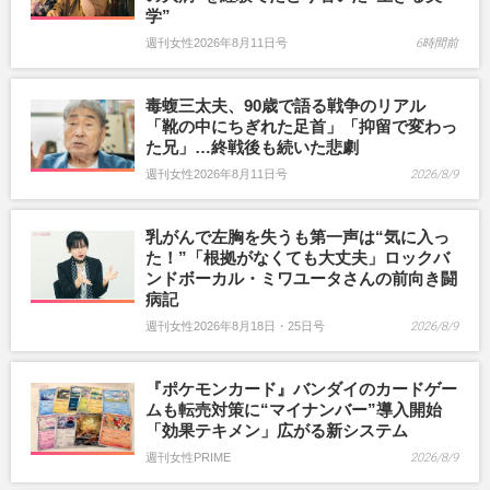
学”
週刊女性2026年8月11日号
6時間前
毒蝮三太夫、90歳で語る戦争のリアル
「靴の中にちぎれた足首」「抑留で変わっ
た兄」…終戦後も続いた悲劇
週刊女性2026年8月11日号
2026/8/9
乳がんで左胸を失うも第一声は“気に入っ
た！”「根拠がなくても大丈夫」ロックバ
ンドボーカル・ミワユータさんの前向き闘
病記
週刊女性2026年8月18日・25日号
2026/8/9
『ポケモンカード』バンダイのカードゲー
ムも転売対策に“マイナンバー”導入開始
「効果テキメン」広がる新システム
週刊女性PRIME
2026/8/9