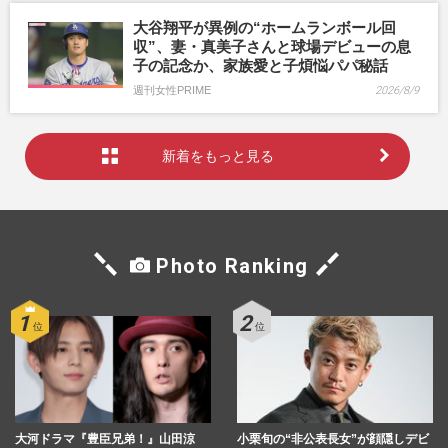
大谷翔平が異例の“ホームランボール回
収”、妻・真美子さんと球場デビューの息
子の記念か、家族愛と子煩悩パパ秘話
週刊女性PRIME
2026/8/9
新着をもっと見る
Photo Ranking
大河ドラマ『豊臣兄弟！』山田涼
小栗旬の“非公表長女”が顔隠しデビ