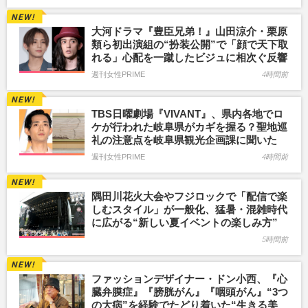
大河ドラマ『豊臣兄弟！』山田涼介・栗原
類ら初出演組の“扮装公開”で「顔で天下取
れる」心配を一蹴したビジュに相次ぐ反響
週刊女性PRIME
4時間前
TBS日曜劇場『VIVANT』、県内各地でロ
ケが行われた岐阜県がカギを握る？聖地巡
礼の注意点を岐阜県観光企画課に聞いた
週刊女性PRIME
4時間前
隅田川花火大会やフジロックで「配信で楽
しむスタイル」が一般化、猛暑・混雑時代
に広がる“新しい夏イベントの楽しみ方”
5時間前
ファッションデザイナー・ドン小西、『心
臓弁膜症』『膀胱がん』『咽頭がん』“3つ
の大病”を経験でたどり着いた“生きる美