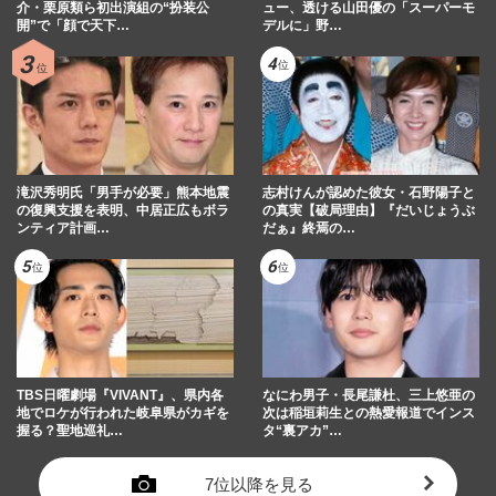
介・栗原類ら初出演組の“扮装公
ュー、透ける山田優の「スーパーモ
開”で「顔で天下…
デルに」野…
滝沢秀明氏「男手が必要」熊本地震
志村けんが認めた彼女・石野陽子と
の復興支援を表明、中居正広もボラ
の真実【破局理由】『だいじょうぶ
ンティア計画…
だぁ』終焉の…
TBS日曜劇場『VIVANT』、県内各
なにわ男子・長尾謙杜、三上悠亜の
地でロケが行われた岐阜県がカギを
次は稲垣莉生との熱愛報道でインス
握る？聖地巡礼…
タ“裏アカ”…
7位以降を見る