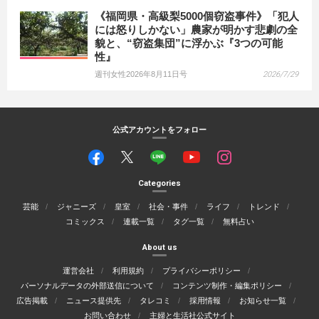
《福岡県・高級梨5000個窃盗事件》「犯人
には怒りしかない」農家が明かす悲劇の全
貌と、“窃盗集団”に浮かぶ『3つの可能
性』
週刊女性2026年8月11日号
2026/7/29
公式アカウントをフォロー
Categories
芸能
ジャニーズ
皇室
社会・事件
ライフ
トレンド
コミックス
連載一覧
タグ一覧
無料占い
About us
運営会社
利用規約
プライバシーポリシー
パーソナルデータの外部送信について
コンテンツ制作・編集ポリシー
広告掲載
ニュース提供先
タレコミ
採用情報
お知らせ一覧
お問い合わせ
主婦と生活社公式サイト