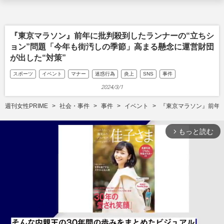
『東京マラソン』前年に批判殺到したランナーの“立ちシ
ョン”問題「今年も街汚しの季節」高まる懸念に運営財団
が出した“対策”
スポーツ
イベント
マナー
迷惑行為
炎上
SNS
事件
2024/3/1
週刊女性PRIME
社会・事件
事件
イベント
『東京マラソン』前年に
もっと読む
arrow_forward_ios