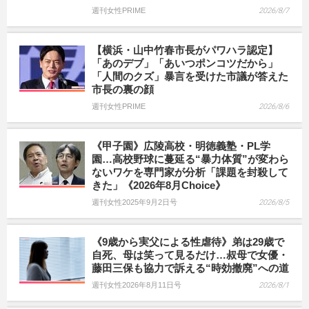
週刊女性PRIME
2026/8/7
【横浜・山中竹春市長がパワハラ認定】
「あのデブ」「あいつポンコツだから」
「人間のクズ」暴言を受けた市議が答えた
市長の裏の顔
週刊女性PRIME
2026/8/6
《甲子園》広陵高校・明徳義塾・PL学
園…高校野球に蔓延る“暴力体質”が変わら
ないワケを専門家が分析「課題を封殺して
きた」《2026年8月Choice》
週刊女性2025年9月2日号
2026/8/5
《9歳から実父による性虐待》弟は29歳で
自死、母は笑って見るだけ…叔母で女優・
藤田三保も協力で訴える“時効撤廃”への道
週刊女性2026年8月11日号
2026/8/1