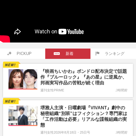
PICKUP
新着
ランキング
『映画ちいかわ』ボンドロ配布決定で話題
作『ブルーロック』『あの星』に逆風か、
邦画実写作品の苦戦が続く理由
週刊女性PRIME
2時間前
堺雅人主演・日曜劇場『VIVANT』劇中の
秘密組織“別班”はフィクション？専門家は
「工作活動は必要」リアルな諜報組織の実
態
週刊女性2026年8月18日・25日号
3時間前