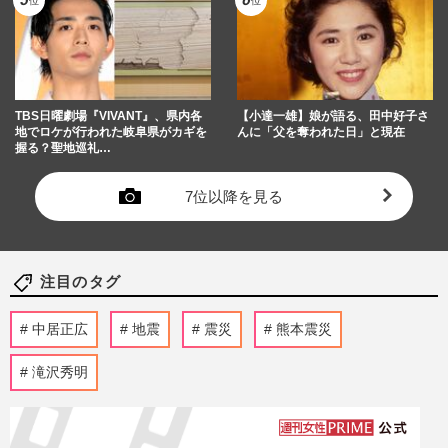
TBS日曜劇場『VIVANT』、県内各
【小達一雄】娘が語る、田中好子さ
地でロケが行われた岐阜県がカギを
んに「父を奪われた日」と現在
握る？聖地巡礼…
7位以降を見る
注目のタグ
中居正広
地震
震災
熊本震災
滝沢秀明