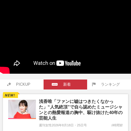
PICKUP
新着
ランキング
浅香唯「ファンに嘘はつきたくなかっ
た」“人気絶頂”で自ら認めたミュージシャ
ンとの熱愛報道の胸中、駆け抜けた40年の
芸能人生
週刊女性2026年8月18日・25日号
8時間前