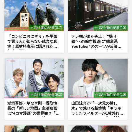
⭐ 高評価の記事(8.7)
⭐ 高評価の記事(10)
「コンビニおにぎり」を平気
テレ朝がまた炎上！ “撮り
で買う人が知らない残念な真
鉄”への偏向報道に“鉄道系
実！原材料表示に隠された添
YouTuber”のスーツが反論
加物の正体
ネットからも怒りの声「また
印象操作」「局の仕込みで
は？」
⭐ 高評価の記事(9.2)
⭐ 高評価の記事(10)
稲垣吾郎・草なぎ剛・香取慎
山田涼介が『一次元の挿し
吾の『新しい地図』主演映画
木』で魅せる新境地「キラキ
は“4コマ漫画”の世界観？「フ
ラしたフィルターが1枚外れて
ァンミーティングを続けた
くれたら」アイドル像を封印
い」10周年にかける意気込み
した覚悟
も