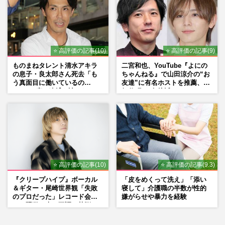
⭐ 高評価の記事(10)
⭐ 高評価の記事(9)
ものまねタレント清水アキラ
二宮和也、YouTube『よにの
の息子・良太郎さん死去「も
ちゃんねる』で山田涼介の“お
う真面目に働いているの
友達”に有名ホストを推薦、歌
で」、2度の逮捕も諦めなかっ
舞伎町に“急接近”でファン
た芸能界“波乱に満ちた37年”
「関わらないで！」
⭐ 高評価の記事(10)
⭐ 高評価の記事(9.3)
『クリープハイプ』ボーカル
「皮をめくって洗え」「添い
＆ギター・尾崎世界観「失敗
寝して」介護職の半数が性的
のプロだった」レコード会社
嫌がらせや暴力を経験
との騒動、声の不調…苦悩の
先で見つけた“今”