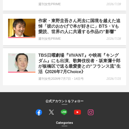
週刊女性PRIME
2026/7/28
作家・東野圭吾さん死去に国境を越えた追
悼「彼のおかげで本が好きに」BTS・Vも
愛読、世界の人に共通する作品の“影響”
週刊女性PRIME
2026/7/28
TBS日曜劇場『VIVANT』や映画『キング
ダム』にも出演、歌舞伎役者・坂東彌十郎
が板橋区で送る最愛妻との“フランス流”生
活《2026年7月Choice》
週刊女性2026年7月7日・14日号
2026/7/25
公式アカウントをフォロー
Categories