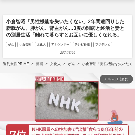
小倉智昭「男性機能を失いたくない」2年間遠回りした
膀胱がん、肺がん、腎盂がん…3度の闘病と終活と妻と
の別居生活「離れて暮らすとお互いに優しくなれる」
がん
小倉智昭
文化人
アナウンサー
テレビ番組
フジテレビ
2024/3/16
週刊女性PRIME
芸能
文化人
がん
小倉智昭「男性機能を失いたく
もっと読む
arrow_forward_ios