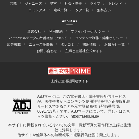
芸能
ジャニーズ
皇室
社会・事件
ライフ
トレンド
コミックス
連載一覧
タグ一覧
無料占い
About us
運営会社
利用規約
プライバシーポリシー
パーソナルデータの外部送信について
コンテンツ制作・編集ポリシー
広告掲載
ニュース提供先
タレコミ
採用情報
お知らせ一覧
お問い合わせ
主婦と生活社公式サイト
主婦と生活社関連サイト
ABJマークは、この電子書店・電子書籍配信サービス
が、著作権者からコンテンツ使用許諾を得た正規版配信
サービスであることを示す登録商標（登録番号 第
6091713号）です。ABJマークについて、詳しくはこち
らを御覧ください。
https://aebs.or.jp/
本サイトに掲載されているすべての⽂章・撮影写真の著作権は主婦と⽣活
社に帰属します。
他サイトや他媒体への無断転載・複製⾏為は固く禁⽌します。