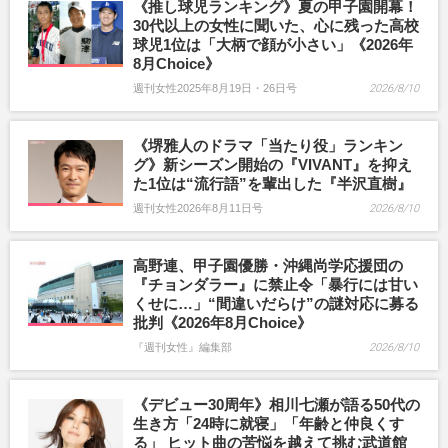
《推し球児ランキング》夏の甲子園開幕！
30代以上の女性に聞いた、心に残った高校
球児1位は「大柄で顔が小さい」《2026年
8月Choice》
週刊女性2025年8月19日・26日号
2026/8/10
《堺雅人のドラマ「当たり役」ランキン
グ》新シーズン開始の『VIVANT』を抑え
た1位は“流行語”を輩出した『半沢直樹』
週刊女性2026年8月11日号
2026/8/10
高野連、甲子園優勝・沖縄尚学応援団の
『チョンダラー』に禁止令「暴行には甘い
くせに…」“間違いだらけ”の謎対応に募る
批判《2026年8月Choice》
『週刊女性』編集部
2026/8/10
《デビュー30周年》相川七瀬が語る50代の
生き方「24時に就寝」「年齢と仲良くす
る」 ヒット曲の苦悩を越えて挑む武道館