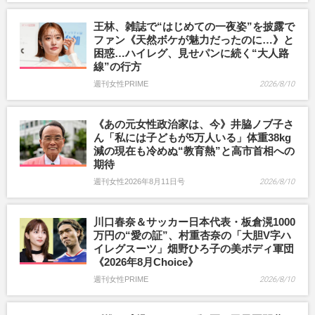
王林、雑誌で“はじめての一夜姿”を披露で
ファン《天然ボケが魅力だったのに…》と
困惑…ハイレグ、見せパンに続く“大人路
線”の行方
週刊女性PRIME
2026/8/10
《あの元女性政治家は、今》井脇ノブ子さ
ん「私には子どもが5万人いる」体重38kg
減の現在も冷めぬ“教育熱”と高市首相への
期待
週刊女性2026年8月11日号
2026/8/10
川口春奈＆サッカー日本代表・板倉滉1000
万円の“愛の証”、村重杏奈の「大胆V字ハ
イレグスーツ」畑野ひろ子の美ボディ軍団
《2026年8月Choice》
週刊女性PRIME
2026/8/10