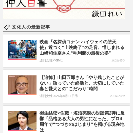
文化人の最新記事
映画『名探偵コナン ハイウェイの堕天
使』近づく“上映終了”の足音、惜しまれる
山崎和佳奈さん“毛利蘭の最後の姿”
週刊女性PRIME
2026/8/5
【追悼】山田五郎さん「やり残したことが
ない」語っていた終活と、大切にしていた
妻と愛犬との“こだわり”時間
週刊女性2026年8月11日号
2026/7/29
羽生結弦×住職・塩沼亮潤の対談第2弾に反
響「品格ある大人の男性になった」プロ4
周年で“つづきのはじまり”を掲げる現在地
は