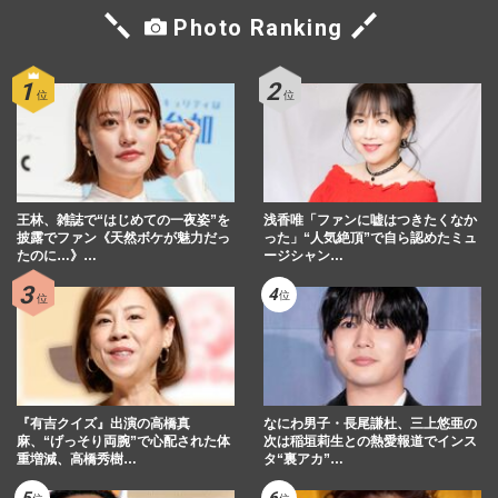
Photo Ranking
王林、雑誌で“はじめての一夜姿”を
浅香唯「ファンに嘘はつきたくなか
披露でファン《天然ボケが魅力だっ
った」“人気絶頂”で自ら認めたミュ
たのに…》…
ージシャン…
『有吉クイズ』出演の高橋真
なにわ男子・長尾謙杜、三上悠亜の
麻、“げっそり両腕”で心配された体
次は稲垣莉生との熱愛報道でインス
重増減、高橋秀樹…
タ“裏アカ”…