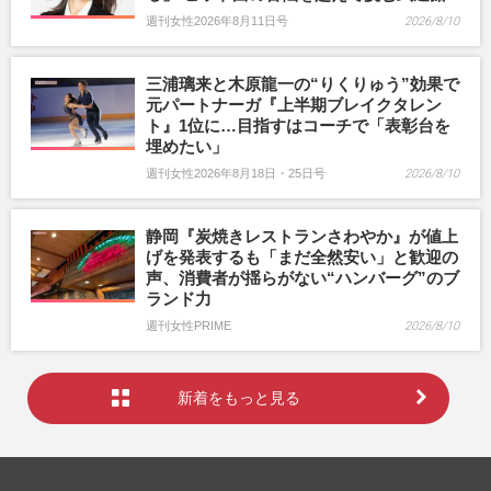
週刊女性2026年8月11日号
2026/8/10
三浦璃来と木原龍一の“りくりゅう”効果で
元パートナーガ『上半期ブレイクタレン
ト』1位に…目指すはコーチで「表彰台を
埋めたい」
週刊女性2026年8月18日・25日号
2026/8/10
静岡『炭焼きレストランさわやか』が値上
げを発表するも「まだ全然安い」と歓迎の
声、消費者が揺らがない“ハンバーグ”のブ
ランド力
週刊女性PRIME
2026/8/10
新着をもっと見る