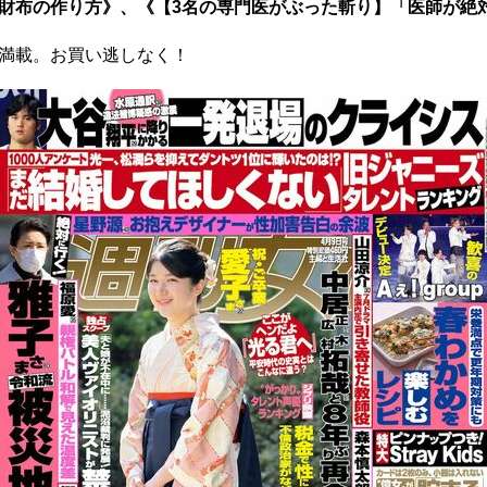
財布の作り方》
、
《【3名の専門医がぶった斬り】「医師が絶
満載。お買い逃しなく！