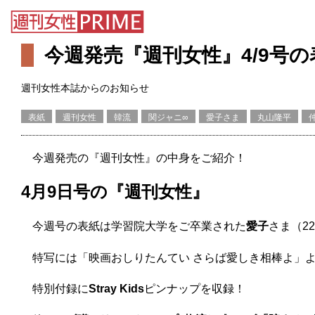
今週発売『週刊女性』4/9号
週刊女性本誌からのお知らせ
表紙
週刊女性
韓流
関ジャニ∞
愛子さま
丸山隆平
今週発売の『週刊女性』の中身をご紹介！
4月9日号の『週刊女性』
今週号の表紙は学習院大学をご卒業された
愛子
さま（2
特写には「映画おしりたんてい さらば愛しき相棒よ」
特別付録に
Stray Kids
ピンナップを収録！