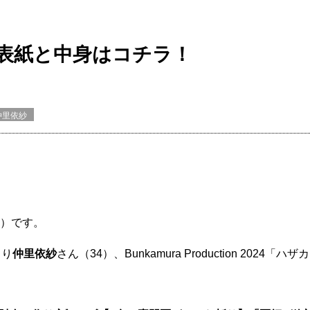
の表紙と中身はコチラ！
仲里依紗
2）です。
より
仲里依紗
さん（34）、Bunkamura Production 2024「