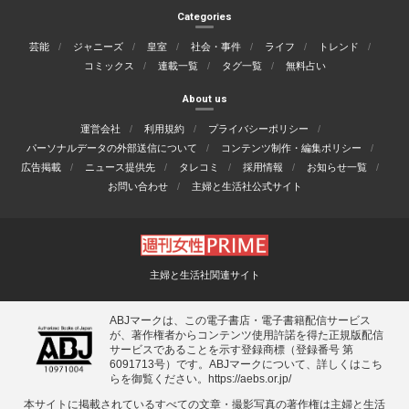
Categories
芸能
ジャニーズ
皇室
社会・事件
ライフ
トレンド
コミックス
連載一覧
タグ一覧
無料占い
About us
運営会社
利用規約
プライバシーポリシー
パーソナルデータの外部送信について
コンテンツ制作・編集ポリシー
広告掲載
ニュース提供先
タレコミ
採用情報
お知らせ一覧
お問い合わせ
主婦と生活社公式サイト
主婦と生活社関連サイト
ABJマークは、この電子書店・電子書籍配信サービス
が、著作権者からコンテンツ使用許諾を得た正規版配信
サービスであることを示す登録商標（登録番号 第
6091713号）です。ABJマークについて、詳しくはこち
らを御覧ください。
https://aebs.or.jp/
本サイトに掲載されているすべての⽂章・撮影写真の著作権は主婦と⽣活