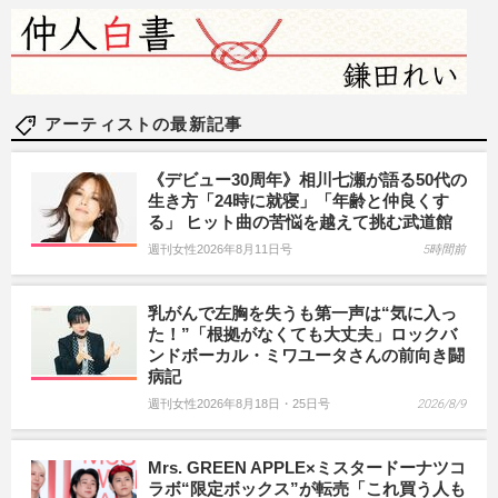
アーティストの最新記事
《デビュー30周年》相川七瀬が語る50代の
生き方「24時に就寝」「年齢と仲良くす
る」 ヒット曲の苦悩を越えて挑む武道館
週刊女性2026年8月11日号
5時間前
乳がんで左胸を失うも第一声は“気に入っ
た！”「根拠がなくても大丈夫」ロックバ
ンドボーカル・ミワユータさんの前向き闘
病記
週刊女性2026年8月18日・25日号
2026/8/9
Mrs. GREEN APPLE×ミスタードーナツコ
ラボ“限定ボックス”が転売「これ買う人も