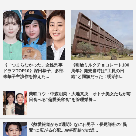
《「つまらなかった」女性刑事
《明治ミルクチョコレート100
ドラマTOP10》深田恭子、多部
周年》発売当時は“工員の日
未華子主演作を抑えた...
給”と同額だった！明治担...
柴咲コウ・中森明菜・大地真央…オトナ美女たちが毎
日食べる“偏愛美容食”を管理栄養...
《熱愛報道から2週間》なにわ男子・長尾謙杜の“異
変”に広がる心配…W杯配信での近...