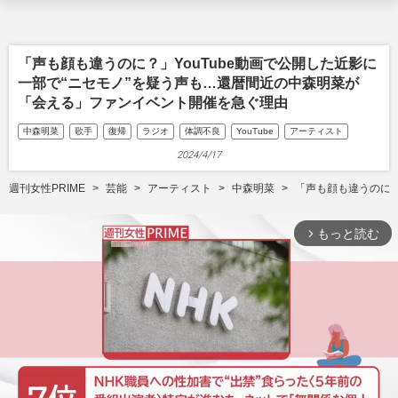
「声も顔も違うのに？」YouTube動画で公開した近影に
一部で“ニセモノ”を疑う声も…還暦間近の中森明菜が
「会える」ファンイベント開催を急ぐ理由
中森明菜
歌手
復帰
ラジオ
体調不良
YouTube
アーティスト
2024/4/17
週刊女性PRIME
芸能
アーティスト
中森明菜
「声も顔も違うのに？
もっと読む
arrow_forward_ios