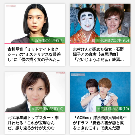
⭐ 高評価の記事(9.7)
⭐ 高評価の記事(9.5)
古川琴音『ミッドナイトタク
志村けんが認めた彼女・石野
シー』の“ミステリアスな眼差
陽子との真実【破局理由】
し”に「僕の描く女の子みた
『だいじょうぶだぁ』終焉の
い」現代美術家・奈良美智氏
裏側
もSNSで“公認”
⭐ 高評価の記事(10)
⭐ 高評価の記事(10)
元宝塚星組トップスター・湖
『ACEes』浮所飛貴×深田竜生
月わたる「これが宝塚なん
がドラマ『夏色の雲が恋と嵐
だ」振り返るかけがえのない
をまきおこす』で挑んだ恋人
日々、夢の現在地と“男役”へ
役、照れながら挑んだキュン