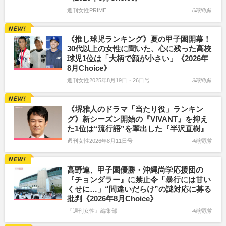
週刊女性PRIME
0時間前
《推し球児ランキング》夏の甲子園開幕！
30代以上の女性に聞いた、心に残った高校
球児1位は「大柄で顔が小さい」《2026年
8月Choice》
週刊女性2025年8月19日・26日号
3時間前
《堺雅人のドラマ「当たり役」ランキン
グ》新シーズン開始の『VIVANT』を抑え
た1位は“流行語”を輩出した『半沢直樹』
週刊女性2026年8月11日号
4時間前
高野連、甲子園優勝・沖縄尚学応援団の
『チョンダラー』に禁止令「暴行には甘い
くせに…」“間違いだらけ”の謎対応に募る
批判《2026年8月Choice》
『週刊女性』編集部
4時間前