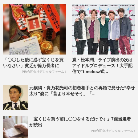
「〇〇した後に必ず宝くじを買
嵐・松本潤、ライブ演出の次は
いなさい」貧乏が億万長者に
アイドルプロデュース！大手配
信で“timelesz式...
PR(合同会社デジタルファーム )
元横綱・貴乃花光司の初恋相手との再婚で見せた“幸せ
太り”姿に「昔より幸せそう」「...
「宝くじを買う前に〇〇をするだけです」7億当選者
が続出
PR(合同会社デジタルファーム )