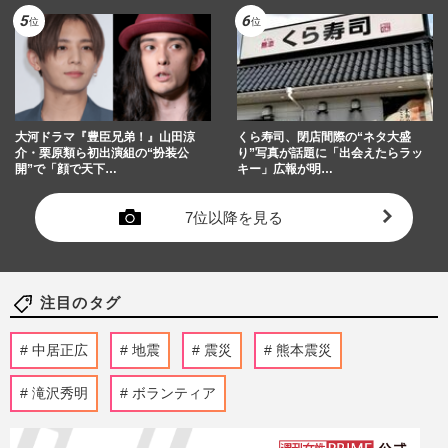
大河ドラマ『豊臣兄弟！』山田涼
くら寿司、閉店間際の“ネタ大盛
介・栗原類ら初出演組の“扮装公
り”写真が話題に「出会えたらラッ
開”で「顔で天下…
キー」広報が明…
7位以降を見る
注目のタグ
中居正広
地震
震災
熊本震災
滝沢秀明
ボランティア