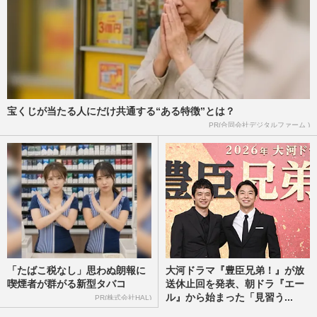
宝くじが当たる人にだけ共通する“ある特徴”とは？
PR(合同会社デジタルファーム )
「たばこ税なし」思わぬ朗報に
大河ドラマ『豊臣兄弟！』が放
喫煙者が群がる新型タバコ
送休止回を発表、朝ドラ『エー
ル』から始まった「見習う...
PR(株式会社HAL)