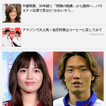
中森明菜、35年続く「同情の呪縛」から脱却へ…バラ
エティ出演で見せた“かわいそう...
アマゾンで大人気！血圧対策はコーヒーに足してみて
PR(森永乳業)