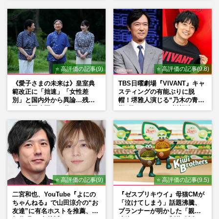
の思い
シーン秘話
⭐ 高評価の記事(9)
⭐ 高評価の記事(9.8)
《愛子さまの未来は》皇室典
TBS日曜劇場『VIVANT』キャ
範改正に「拙速」「女性差
スティングの有能ぶりに脱
別」と国内外から異論…残さ
帽！堺雅人演じる“乃木の青年
れた「再改正」の道
期”役は、そっくり説根強い
Mr.Children桜井和寿のバンド
マン長男・櫻井海音だった
⭐ 高評価の記事(9)
⭐ 高評価の記事(9.5)
二宮和也、YouTube『よにの
『ゼスプリキウイ』母猫CMが
ちゃんねる』で山田涼介の“お
「泣けてしまう」話題沸騰、
友達”に有名ホストを推薦、歌
プランナーが明かした「親に