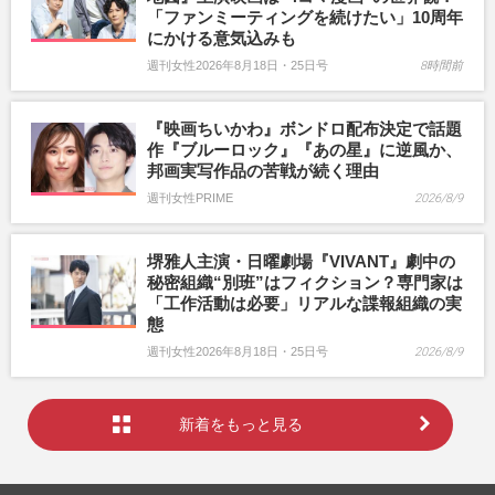
「ファンミーティングを続けたい」10周年
にかける意気込みも
週刊女性2026年8月18日・25日号
8時間前
『映画ちいかわ』ボンドロ配布決定で話題
作『ブルーロック』『あの星』に逆風か、
邦画実写作品の苦戦が続く理由
週刊女性PRIME
2026/8/9
堺雅人主演・日曜劇場『VIVANT』劇中の
秘密組織“別班”はフィクション？専門家は
「工作活動は必要」リアルな諜報組織の実
態
週刊女性2026年8月18日・25日号
2026/8/9
新着をもっと見る