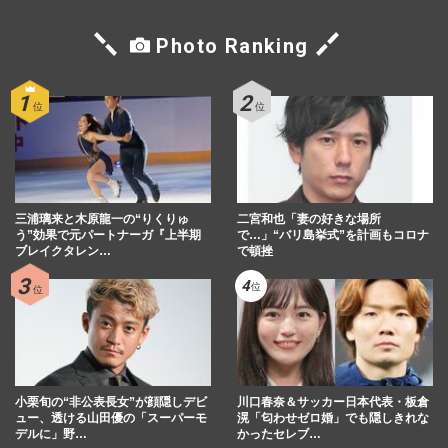
Photo Ranking
三浦璃来と木原龍一の“りくりゅ
二宮和也「妻の好きな場所
う”効果で元パートナーガ『上半期
で…」“バリ島挙式”を計画もコロナ
ブレイクタレン…
で頓挫
小栗旬の“非公表長女”が顔隠しデビ
川口春奈＆サッカー日本代表・板倉
ュー、透ける山田優の「スーパーモ
滉「匂わせゼロ婚」でも隠しきれな
デルに」野…
かったセレブ…