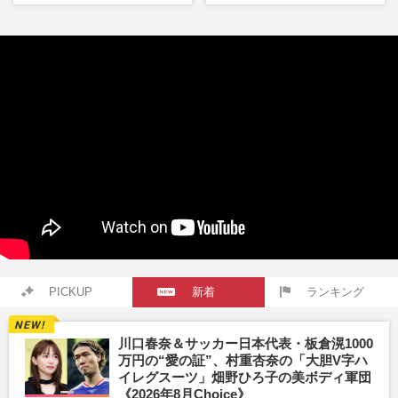
舞伎町に“急接近”でファン
連絡したくなる」制作秘話
「関わらないで！」
PICKUP
新着
ランキング
川口春奈＆サッカー日本代表・板倉滉1000
万円の“愛の証”、村重杏奈の「大胆V字ハ
イレグスーツ」畑野ひろ子の美ボディ軍団
《2026年8月Choice》