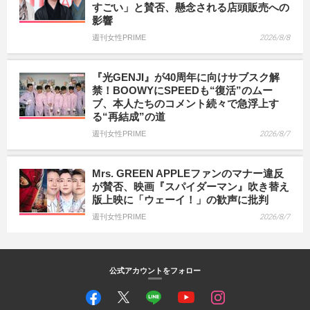
すごい」と賛否、懸念される店頭販売への
影響
週刊女性PRIME
2026/8/8
『光GENJI』が40周年に向けサブスク解
禁！BOOWYにSPEEDも“復活”のムー
ブ、本人たちのコメント続々で急浮上す
る“再結成”の道
週刊女性PRIME
2026/8/7
Mrs. GREEN APPLEファンのマナー違反
が賛否、映画『スパイダーマン』吹き替え
版上映に「ウェーイ！」の歓声に批判
週刊女性PRIME
2026/8/7
公式アカウントをフォロー