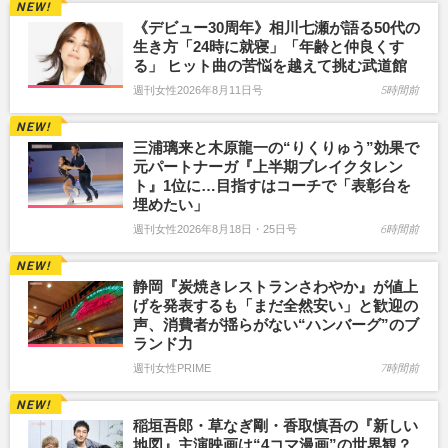
《デビュー30周年》相川七瀬が語る50代の
生き方「24時に就寝」「年齢と仲良くす
る」 ヒット曲の苦悩を越えて挑む武道館
週刊女性2026年8月11日号
5時間前
三浦璃来と木原龍一の“りくりゅう”効果で
元パートナーガ『上半期ブレイクタレン
ト』1位に…目指すはコーチで「表彰台を
埋めたい」
週刊女性2026年8月18日・25日号
6時間前
静岡『炭焼きレストランさわやか』が値上
げを発表するも「まだ全然安い」と歓迎の
声、消費者が揺らがない“ハンバーグ”のブ
ランド力
週刊女性PRIME
7時間前
稲垣吾郎・草なぎ剛・香取慎吾の『新しい
地図』主演映画は“4コマ漫画”の世界観？