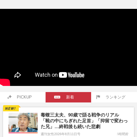
PICKUP
新着
ランキング
毒蝮三太夫、90歳で語る戦争のリアル
「靴の中にちぎれた足首」「抑留で変わっ
た兄」…終戦後も続いた悲劇
週刊女性2026年8月11日号
1時間前