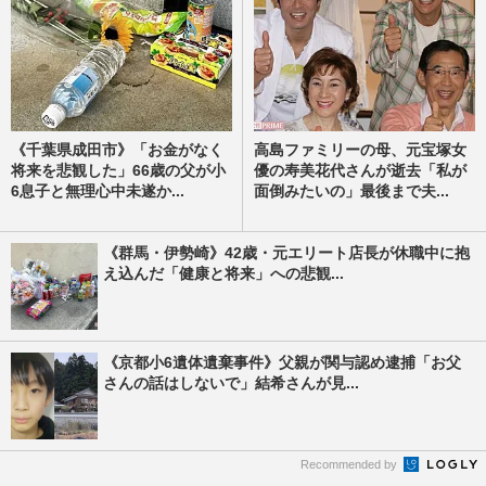
《千葉県成田市》「お金がなく
高島ファミリーの母、元宝塚女
将来を悲観した」66歳の父が小
優の寿美花代さんが逝去「私が
6息子と無理心中未遂か...
面倒みたいの」最後まで夫...
《群馬・伊勢崎》42歳・元エリート店長が休職中に抱
え込んだ「健康と将来」への悲観...
《京都小6遺体遺棄事件》父親が関与認め逮捕「お父
さんの話はしないで」結希さんが見...
Recommended by