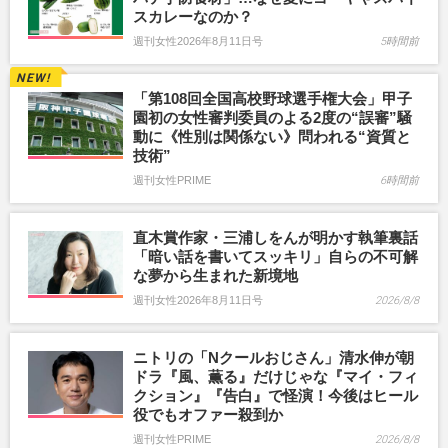
スカレーなのか？
週刊女性2026年8月11日号
5時間前
「第108回全国高校野球選手権大会」甲子
園初の女性審判委員のよる2度の“誤審”騒
動に《性別は関係ない》問われる“資質と
技術”
週刊女性PRIME
6時間前
直木賞作家・三浦しをんが明かす執筆裏話
「暗い話を書いてスッキリ」自らの不可解
な夢から生まれた新境地
週刊女性2026年8月11日号
2026/8/8
ニトリの「Nクールおじさん」清水伸が朝
ドラ『風、薫る』だけじゃな『マイ・フィ
クション』『告白』で怪演！今後はヒール
役でもオファー殺到か
週刊女性PRIME
2026/8/8