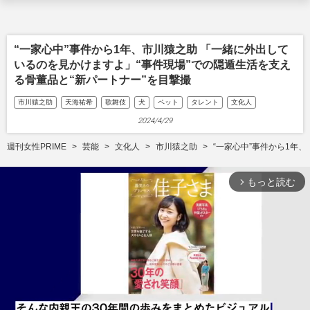
“一家心中”事件から1年、市川猿之助 「一緒に外出して
いるのを見かけますよ」“事件現場”での隠遁生活を支え
る骨董品と“新パートナー”を目撃撮
市川猿之助
天海祐希
歌舞伎
犬
ペット
タレント
文化人
2024/4/29
週刊女性PRIME
芸能
文化人
市川猿之助
“一家心中”事件から1年
もっと読む
arrow_forward_ios