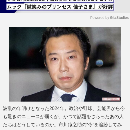
Powered by 
GliaStudios
M
u
t
e
波乱の年明けとなった2024年。政治や野球、芸能界から今
も驚きのニュースが届くが、かつて話題をさらったあの人
たちはどうしているのか。市川猿之助の“今”を追跡してみ