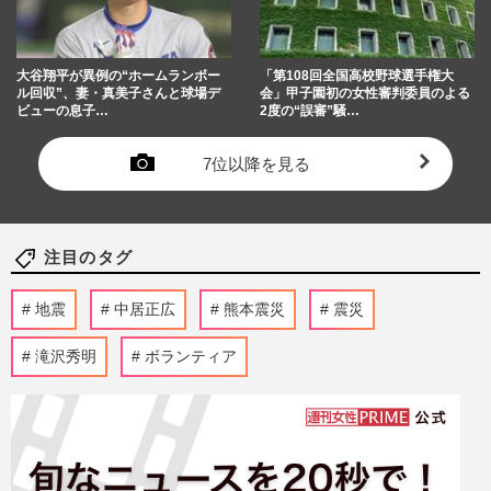
大谷翔平が異例の“ホームランボー
「第108回全国高校野球選手権大
ル回収”、妻・真美子さんと球場デ
会」甲子園初の女性審判委員のよる
ビューの息子…
2度の“誤審”騒…
7位以降を見る
注目のタグ
地震
中居正広
熊本震災
震災
滝沢秀明
ボランティア