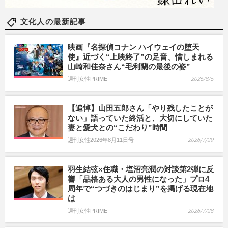
文化人の最新記事
映画『名探偵コナン ハイウェイの堕天
使』近づく“上映終了”の足音、惜しまれる
山崎和佳奈さん“毛利蘭の最後の姿”
週刊女性PRIME
2026/8/5
【追悼】山田五郎さん「やり残したことが
ない」語っていた終活と、大切にしていた
妻と愛犬との“こだわり”時間
週刊女性2026年8月11日号
2026/7/29
羽生結弦×住職・塩沼亮潤の対談第2弾に反
響「品格ある大人の男性になった」プロ4
周年で“つづきのはじまり”を掲げる現在地
は
週刊女性PRIME
2026/7/28