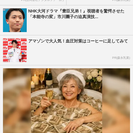
NHK大河ドラマ『豊臣兄弟！』視聴者を驚愕させた
「本能寺の変」市川團子の迫真演技...
アマゾンで大人気！血圧対策はコーヒーに足してみて
PR(森永乳業)