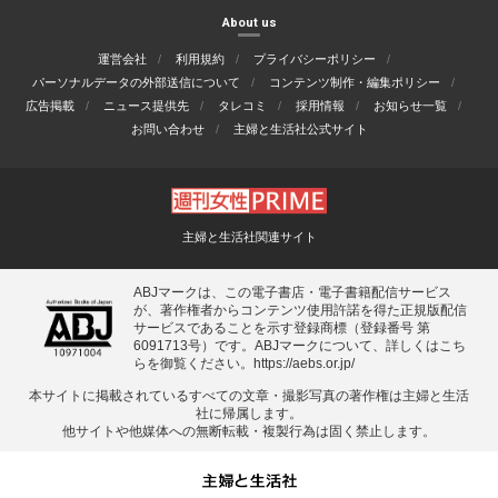
About us
運営会社
利用規約
プライバシーポリシー
パーソナルデータの外部送信について
コンテンツ制作・編集ポリシー
広告掲載
ニュース提供先
タレコミ
採用情報
お知らせ一覧
お問い合わせ
主婦と生活社公式サイト
主婦と生活社関連サイト
ABJマークは、この電子書店・電子書籍配信サービス
が、著作権者からコンテンツ使用許諾を得た正規版配信
サービスであることを示す登録商標（登録番号 第
6091713号）です。ABJマークについて、詳しくはこち
らを御覧ください。
https://aebs.or.jp/
本サイトに掲載されているすべての⽂章・撮影写真の著作権は主婦と⽣活
社に帰属します。
他サイトや他媒体への無断転載・複製⾏為は固く禁⽌します。