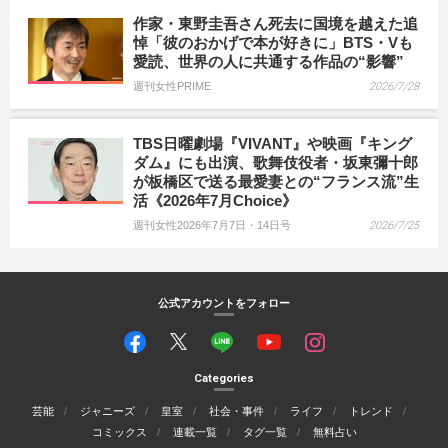
作家・東野圭吾さん死去に国境を越えた追
悼「彼のおかげで本が好きに」BTS・Vも
愛読、世界の人に共通する作品の“影響”
週刊女性PRIME
2026/7/28
TBS日曜劇場『VIVANT』や映画『キング
ダム』にも出演、歌舞伎役者・坂東彌十郎
が板橋区で送る最愛妻との“フランス流”生
活《2026年7月Choice》
週刊女性2026年7月7日・14日号
2026/7/25
公式アカウントをフォロー
Categories
芸能
ジャニーズ
皇室
社会・事件
ライフ
トレンド
コミックス
連載一覧
タグ一覧
無料占い