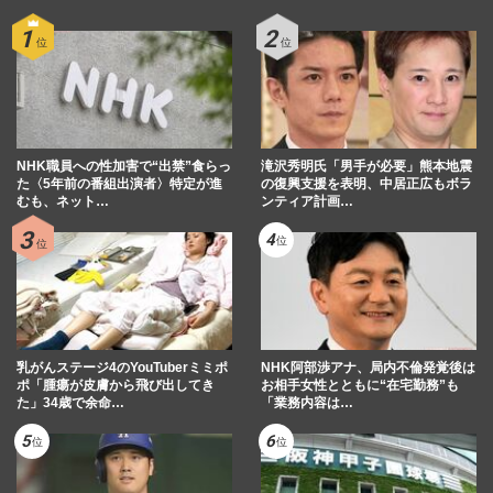
NHK職員への性加害で“出禁”食らっ
滝沢秀明氏「男手が必要」熊本地震
た〈5年前の番組出演者〉特定が進
の復興支援を表明、中居正広もボラ
むも、ネット…
ンティア計画…
乳がんステージ4のYouTuberミミポ
NHK阿部渉アナ、局内不倫発覚後は
ポ「腫瘍が皮膚から飛び出してき
お相手女性とともに“在宅勤務”も
た」34歳で余命…
「業務内容は…