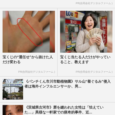
PR(合同会社デジタルファーム )
宝くじの“運任せ”から抜けた人
宝くじ当たる人だけがやってい
だけ変わる
ること、教えます
PR(合同会社デジタルファーム )
PR(合同会社デジタルファーム )
《パンチくん市川市動植物園》サル山“着ぐるみ”侵入
者は海外インフルエンサーか、男...
《茨城県古河市》唇を縫われた女性は「怯えてい
た…」異様な一軒家での猟奇的事件、近...