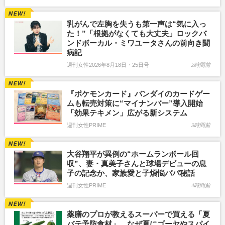
乳がんで左胸を失うも第一声は“気に入っ
た！”「根拠がなくても大丈夫」ロックバ
ンドボーカル・ミワユータさんの前向き闘
病記
週刊女性2026年8月18日・25日号
2時間前
『ポケモンカード』バンダイのカードゲー
ムも転売対策に“マイナンバー”導入開始
「効果テキメン」広がる新システム
週刊女性PRIME
3時間前
大谷翔平が異例の“ホームランボール回
収”、妻・真美子さんと球場デビューの息
子の記念か、家族愛と子煩悩パパ秘話
週刊女性PRIME
4時間前
薬膳のプロが教えるスーパーで買える「夏
バテ予防食材」…なぜ夏にゴーヤやスパイ