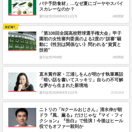
バテ予防食材」…なぜ夏にゴーヤやスパイ
スカレーなのか？
週刊女性2026年8月11日号
3時間前
「第108回全国高校野球選手権大会」甲子
園初の女性審判委員のよる2度の“誤審”騒
動に《性別は関係ない》問われる“資質と
技術”
週刊女性PRIME
3時間前
直木賞作家・三浦しをんが明かす執筆裏話
「暗い話を書いてスッキリ」自らの不可解
な夢から生まれた新境地
週刊女性2026年8月11日号
2026/8/8
ニトリの「Nクールおじさん」清水伸が朝
ドラ『風、薫る』だけじゃな『マイ・フィ
クション』『告白』で怪演！今後はヒール
役でもオファー殺到か