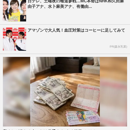
日テレ、土曜夜の報道参戦…MC本命はNHK和久田麻
由子アナ、水卜麻美アナ、有働由...
アマゾンで大人気！血圧対策はコーヒーに足してみて
PR(森永乳業)