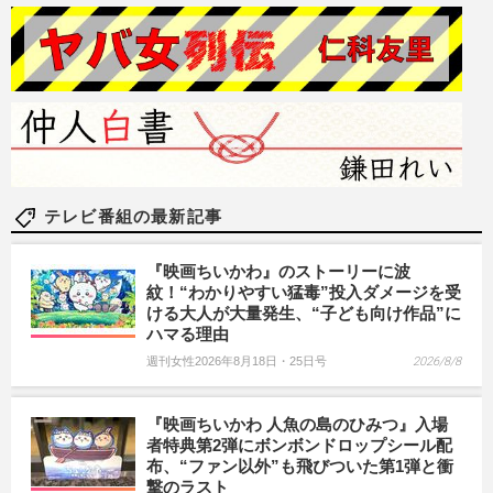
テレビ番組の最新記事
『映画ちいかわ』のストーリーに波
紋！“わかりやすい猛毒”投入ダメージを受
ける大人が大量発生、“子ども向け作品”に
ハマる理由
週刊女性2026年8月18日・25日号
2026/8/8
『映画ちいかわ 人魚の島のひみつ』入場
者特典第2弾にボンボンドロップシール配
布、“ファン以外”も飛びついた第1弾と衝
撃のラスト