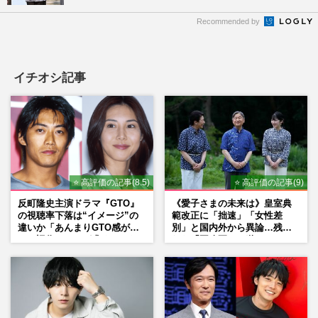
Recommended by
イチオシ記事
⭐ 高評価の記事(8.5)
⭐ 高評価の記事(9)
反町隆史主演ドラマ『GTO』
《愛子さまの未来は》皇室典
の視聴率下落は“イメージ”の
範改正に「拙速」「女性差
違いか「あんまりGTO感がな
別」と国内外から異論…残さ
い」旧作ファンが求めていた
れた「再改正」の道
モノ