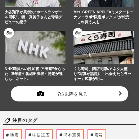
大谷翔平が異例の“ホームランボー
Mrs. GREEN APPLE×ミスタードー
ル回収”、妻・真美子さんと球場デ
ナツコラボ“限定ボックス”が転売
ビューの息子…
「これ買う人も…
NHK職員への性加害で“出禁”食らっ
くら寿司、閉店間際の“ネタ大盛
た〈5年前の番組出演者〉特定が進
り”写真が話題に「出会えたらラッ
むも、ネット…
キー」広報が明…
7位以降を見る
注目のタグ
地震
中居正広
熊本震災
震災