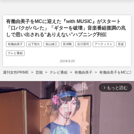
有働由美子をMCに迎えた『with MUSIC』がスタート
「口パクがバレた」「ギターを破壊」音楽番組復調の兆
しで思い出される“ありえない”ハプニング列伝
有働由美子
山下智久
加山雄三
長渕剛
吉川晃司
アーティスト
音楽
テレビ番組
2024/5/20
週刊女性PRIME
芸能
テレビ番組
有働由美子
有働由美子をMCに迎
もっと読む
arrow_forward_ios