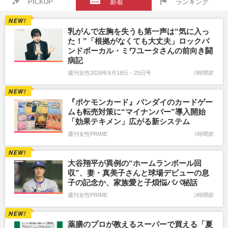
PICKUP
新着
ランキング
乳がんで左胸を失うも第一声は“気に入っ
た！”「根拠がなくても大丈夫」ロックバ
ンドボーカル・ミワユータさんの前向き闘
病記
週刊女性2026年8月18日・25日号
0時間前
『ポケモンカード』バンダイのカードゲー
ムも転売対策に“マイナンバー”導入開始
「効果テキメン」広がる新システム
週刊女性PRIME
1時間前
大谷翔平が異例の“ホームランボール回
収”、妻・真美子さんと球場デビューの息
子の記念か、家族愛と子煩悩パパ秘話
週刊女性PRIME
2時間前
薬膳のプロが教えるスーパーで買える「夏