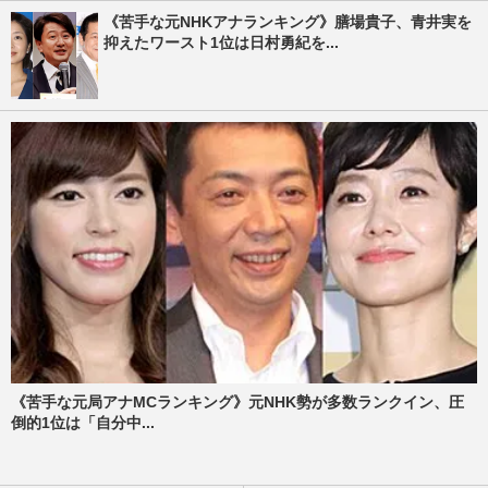
《苦手な元NHKアナランキング》膳場貴子、青井実を
抑えたワースト1位は日村勇紀を...
《苦手な元局アナMCランキング》元NHK勢が多数ランクイン、圧
倒的1位は「自分中...