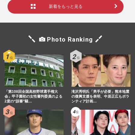
新着をもっと見る
Photo Ranking
「第108回全国高校野球選手権大
滝沢秀明氏「男手が必要」熊本地震
会」甲子園初の女性審判委員のよる
の復興支援を表明、中居正広もボラ
2度の“誤審”騒…
ンティア計画…