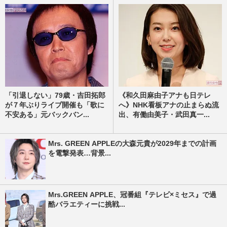
「引退しない」79歳・吉田拓郎
《和久田麻由子アナも日テレ
が７年ぶりライブ開催も「歌に
へ》NHK看板アナの止まらぬ流
不安ある」元バックバン...
出、有働由美子・武田真一...
Mrs. GREEN APPLEの大森元貴が2029年までの計画
を電撃発表…背景...
Mrs.GREEN APPLE、冠番組『テレビ×ミセス』で過
酷バラエティーに挑戦...