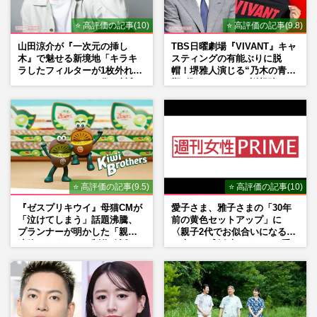
⭐ 高評価の記事(10)
⭐ 高評価の記事(9.8)
山田涼介が『一次元の挿し
TBS日曜劇場『VIVANT』キャ
木』で魅せる新境地「キラキ
スティングの有能ぶりに脱
ラしたフィルターが1枚外れて
帽！堺雅人演じる“乃木の青年
くれたら」アイドル像を封印
期”役は、そっくり説根強い
した覚悟
Mr.Children桜井和寿のバンド
マン長男・櫻井海音だった
⭐ 高評価の記事(9.5)
⭐ 高評価の記事(10)
『ゼスプリキウイ』母猫CMが
愛子さま、雅子さまの「30年
「泣けてしまう」話題沸騰、
前の黄色セットアップ」に
プランナーが明かした「親に
〈親子2代でお似合いになる〉
連絡したくなる」制作秘話
の声、ご成婚時のドレスも手
がけた森英恵さんとの絆