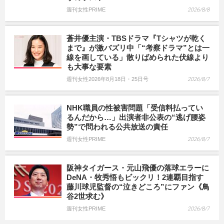
週刊女性PRIME
2026/8/8
蒼井優主演・TBSドラマ『Tシャツが乾く
まで』が激バズリ中「“考察ドラマ”とは一
線を画している」散りばめられた伏線より
も大事な要素
週刊女性2026年8月18日・25日号
2026/8/7
NHK職員の性被害問題「受信料払ってい
るんだから…」出演者非公表の“逃げ腰姿
勢”で問われる公共放送の責任
週刊女性PRIME
2026/8/7
阪神タイガース・元山飛優の落球エラーに
DeNA・牧秀悟もビックリ！2連覇目指す
藤川球児監督の“泣きどころ”にファン《鳥
谷2世求む》
週刊女性PRIME
2026/8/7