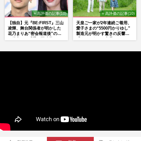
⭐ 高評価の記事(10)
⭐ 高評価の記事(10)
【独自】元『BE:FIRST』三山
天皇ご一家が2年連続ご着用、
凌輝、舞台関係者が明かした
愛子さまの“5500円かりゆし”
花乃まりあ“密会報道後”の呆
製造元が明かす驚きの反響
れ発言と、『愛の不時着』の
「まさかうちの商品とは…」
劇場が答えた共演舞台の行方