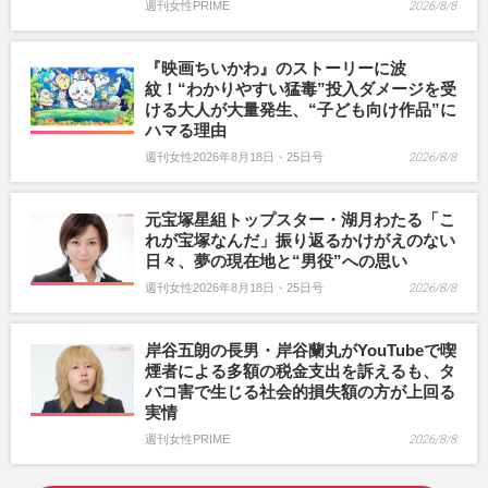
週刊女性PRIME
2026/8/8
『映画ちいかわ』のストーリーに波
紋！“わかりやすい猛毒”投入ダメージを受
ける大人が大量発生、“子ども向け作品”に
ハマる理由
週刊女性2026年8月18日・25日号
2026/8/8
元宝塚星組トップスター・湖月わたる「こ
れが宝塚なんだ」振り返るかけがえのない
日々、夢の現在地と“男役”への思い
週刊女性2026年8月18日・25日号
2026/8/8
岸谷五朗の長男・岸谷蘭丸がYouTubeで喫
煙者による多額の税金支出を訴えるも、タ
バコ害で生じる社会的損失額の方が上回る
実情
週刊女性PRIME
2026/8/8