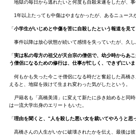
地獄の毎日から逃れたいと何度も自殺未遂をしたが、事
1年以上たっても中傷はやまなかったが、あるニュース
「
小学生がいじめと中傷を苦に自殺したという報道を見て
事件以降は放心状態が続いて感情を失っていたが、久し
「
実は私の母方の祖父が天台宗の僧侶で、幼少時からあこ
う僧侶になるための修行は、仕事が忙しく、できずにいま
何もかも失った今こそ僧侶になる時だと奮起した高橋さ
えると、地獄を抜けて生まれ変わった気がしたという。
戸籍名も「高橋美清」に変えて新たに歩き始めると同時
は一流大学出身のエリートもいた。
「
理由を聞くと、“人を殺した悪い女を裁いてやろうと思
高橋さんの人生がいかに破壊されたかを伝え、最後は彼