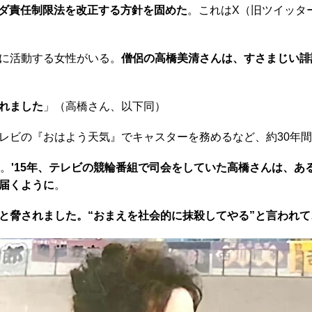
バイダ責任制限法を改正する方針を固めた
。これはX（旧ツイッタ
に活動する女性がいる。
僧侶の高橋美清さんは、すさまじい誹
れました
」（高橋さん、以下同）
ビの『おはよう天気』でキャスターを務めるなど、約30年間
。
'15年、テレビの競輪番組で司会をしていた高橋さんは、
届くように
。
と脅されました。“おまえを社会的に抹殺してやる”と言われて