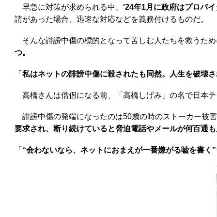
早急に対策が求められる中、
'24年1月に政府はプロ
請があった場合、迅速な対応などを義務付けるものだ。
そんな誹謗中傷の標的となって苦しむ人たちを救うため
つ。
「
私はネットの誹謗中傷に殺されたも同然。人生を破壊さ
高橋さんは僧侶になる前、「高橋しげみ」の名で日本テレ
誹謗中傷の発端になったのは50歳の時のストーカー被害
要求され、断り続けていると脅迫電話やメールが何百通も
「
“会わないなら、ネットにおまえが一番嫌がる嘘を書く”