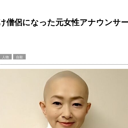
け僧侶になった元女性アナウンサ
人物
自殺