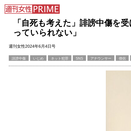
「自死も考えた」誹謗中傷を受
っていられない」
週刊女性2024年6月4日号
誹謗中傷
いじめ
ネット犯罪
SNS
アナウンサー
僧侶