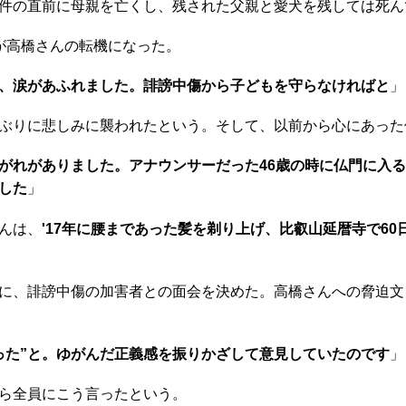
件の直前に母親を亡くし、残された父親と愛犬を残しては死ん
が高橋さんの転機になった。
、涙があふれました。誹謗中傷から子どもを守らなければと
」
ぶりに悲しみに襲われたという。そして、以前から心にあった
がれがありました。アナウンサーだった46歳の時に仏門に入
した
」
んは、
'17年に腰まであった髪を剃り上げ、比叡山延暦寺で6
に、誹謗中傷の加害者との面会を決めた。高橋さんへの脅迫文
った”と。ゆがんだ正義感を振りかざして意見していたのです
」
ら全員にこう言ったという。