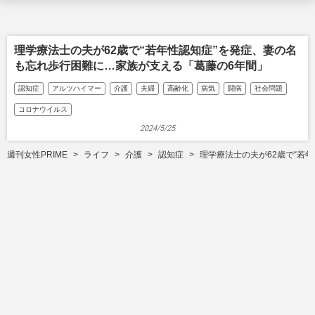
理学療法士の夫が62歳で“若年性認知症”を発症、妻の名
も忘れ歩行困難に…家族が支える「葛藤の6年間」
認知症
アルツハイマー
介護
夫婦
高齢化
病気
闘病
社会問題
コロナウイルス
2024/5/25
週刊女性PRIME
ライフ
介護
認知症
理学療法士の夫が62歳で“若