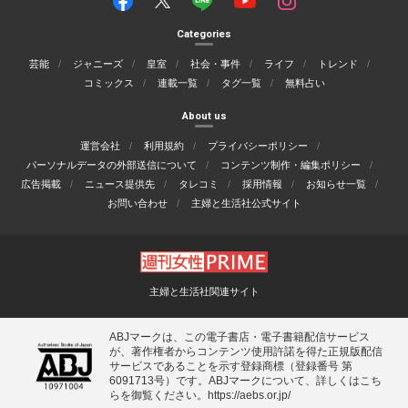
Categories
芸能
ジャニーズ
皇室
社会・事件
ライフ
トレンド
コミックス
連載一覧
タグ一覧
無料占い
About us
運営会社
利用規約
プライバシーポリシー
パーソナルデータの外部送信について
コンテンツ制作・編集ポリシー
広告掲載
ニュース提供先
タレコミ
採用情報
お知らせ一覧
お問い合わせ
主婦と生活社公式サイト
主婦と生活社関連サイト
ABJマークは、この電子書店・電子書籍配信サービス
が、著作権者からコンテンツ使用許諾を得た正規版配信
サービスであることを示す登録商標（登録番号 第
6091713号）です。ABJマークについて、詳しくはこち
らを御覧ください。
https://aebs.or.jp/