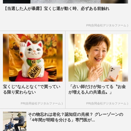
【当選した人が暴露】宝くじ運が動く時、必ずある前触れ
PR(合同会社デジタルファーム )
宝くじ“なんとなく”で買ってい
「占い師だけが知ってる〝お金
る限り変わらない
が増える人の共通点〟」
PR(合同会社デジタルファーム )
PR(合同会社デジタルファーム )
その物忘れは老化？認知症の兆候？ グレーゾーンの
「4年間が明暗を分ける」専門医が...