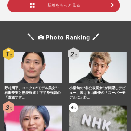
新着をもっと見る
Photo Ranking
野村周平、ユニクロ“モデル美女”・
小栗旬の“非公表長女”が顔隠しデビ
石田夢実と熱愛報道！下半身強調の
ュー、透ける山田優の「スーパーモ
「過激すぎ…
デルに」野…