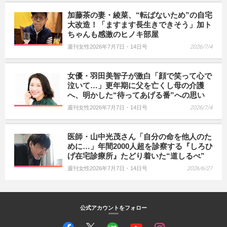
加藤茶の妻・綾菜、“転ばないため”の自宅
大改造！「ますます長生きできそう」加ト
ちゃんも感激のヒノキ部屋
週刊女性2026年7月7日・14日号
2026/7/4
女優・羽田美智子が激白「顔で笑って心で
泣いて…」更年期に父を亡くし母の介護
へ、明かした“待ってあげる番”への思い
週刊女性2026年7月7日・14日号
2026/7/4
医師・山中光茂さん「自分の命を他人のた
めに…」年間2000人超を診察する『しろひ
げ在宅診療所』たどり着いた“道しるべ”
週刊女性2026年7月7日・14日号
2026/6/27
公式アカウントをフォロー