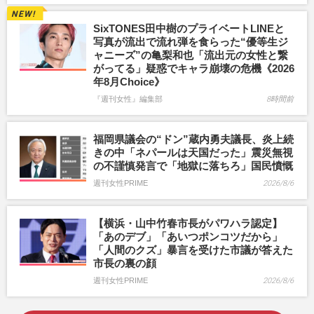
SixTONES田中樹のプライベートLINEと
写真が流出で流れ弾を食らった“優等生ジ
ャニーズ”の亀梨和也「流出元の女性と繋
がってる」疑惑でキャラ崩壊の危機《2026
年8月Choice》
『週刊女性』編集部
8時間前
福岡県議会の“ドン”蔵内勇夫議長、炎上続
きの中「ネパールは天国だった」震災無視
の不謹慎発言で「地獄に落ちろ」国民憤慨
週刊女性PRIME
2026/8/6
【横浜・山中竹春市長がパワハラ認定】
「あのデブ」「あいつポンコツだから」
「人間のクズ」暴言を受けた市議が答えた
市長の裏の顔
週刊女性PRIME
2026/8/6