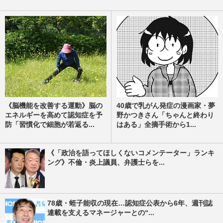
《脳機能を改善する運動》脳の
40歳で乳がん発症の漫画家・夢
エネルギーを高めて認知症を予
野かつきさん「ちゃんと終わり
防「習慣化で細胞が若返る...
はある」全摘手術から1...
《「政治を語ってほしくないコメンテーター」ランキ
ング》不倫・炎上議員、弁護士らを...
78歳・蛭子能収の現在…認知症公表から6年、週刊誌
連載を支えるマネージャーとの“...