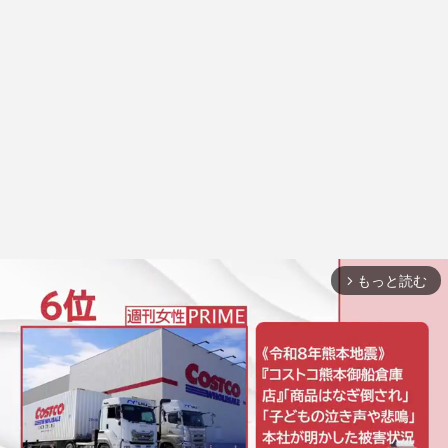
もっと読む
arrow_forward_ios