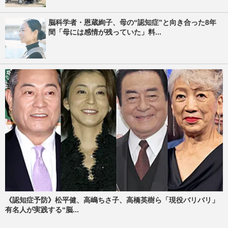
脳科学者・恩蔵絢子、母の“認知症”と向き合った8年
間「母には感情が残っていた」料...
《認知症予防》松平健、高嶋ちさ子、高橋英樹ら「現役バリバリ」
有名人が実践する“脳...