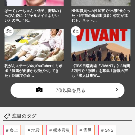
ぱーてぃーちゃん・信子、衝撃のす
NHK職員への性加害で“出禁”食らっ
っぴん姿に《ギャルメイクよりい
た〈5年前の番組出演者〉特定が進
い》の声…“お…
むも、ネット…
乳がんステージ4のYouTuberミミポ
《TBS日曜劇場『VIVANT』》8時間
ポ「腫瘍が皮膚から飛び出してき
3万円で「別班」を募集！詐欺の声
た」34歳で余命…
も「求人は事実…
7位以降を見る
注目のタグ
炎上
地震
熊本震災
震災
SNS