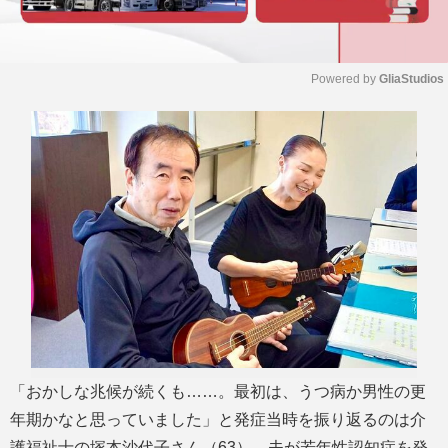
Powered by 
GliaStudios
M
u
t
e
「おかしな兆候が続くも……。最初は、うつ病か男性の更
年期かなと思っていました」と発症当時を振り返るのは介
護福祉士の塚本沙代子さん（63）。夫が若年性認知症を発