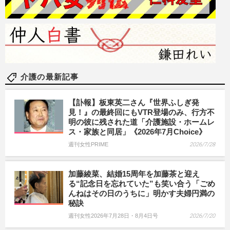
介護の最新記事
【訃報】板東英二さん『世界ふしぎ発
見！』の最終回にもVTR登場のみ、行方不
明の彼に残された道「介護施設・ホームレ
ス・家族と同居」《2026年7月Choice》
週刊女性PRIME
2026/7/28
加藤綾菜、結婚15周年を加藤茶と迎え
る“記念日を忘れていた”も笑い合う「ごめ
んねはその日のうちに」明かす夫婦円満の
秘訣
週刊女性2026年7月28日・8月4日号
2026/7/20