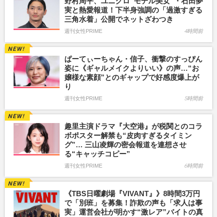
野村周平、ユニクロ“モデル美女”・石田夢
実と熱愛報道！下半身強調の「過激すぎる
三角水着」公開でネットざわつき
週刊女性PRIME
4時間前
ぱーてぃーちゃん・信子、衝撃のすっぴん
姿に《ギャルメイクよりいい》の声…“お
嬢様な素顔”とのギャップで好感度爆上が
り
週刊女性PRIME
5時間前
趣里主演ドラマ『大空港』が税関とのコラ
ボポスター解禁も“皮肉すぎるタイミン
グ”… 三山凌輝の密会報道を連想させ
る“キャッチコピー”
週刊女性PRIME
6時間前
《TBS日曜劇場『VIVANT』》8時間3万円
で「別班」を募集！詐欺の声も「求人は事
実」運営会社が明かす“激レア”バイトの真