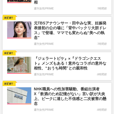
相
週刊女性PRIME
7時間前
元TBSアナウンサー・田中みな実、妊娠発
表後初の公の場に「背中パックリ大胆ドレ
ス」で登場、ママでも変わらぬ“美への執
念”
週刊女性PRIME
7時間前
『ジェラートピケ』×『ドラゴンクエス
ト』メンズもある！意外なコラボの意外な
相性、“おうち時間”との親和性
週刊女性PRIME
8時間前
NHK職員への性加害騒動、番組出演者
X「飲酒のため記憶がない」言い訳が大炎
上、ピークに達した不信感と二次被害の懸
念
週刊女性PRIME
8時間前