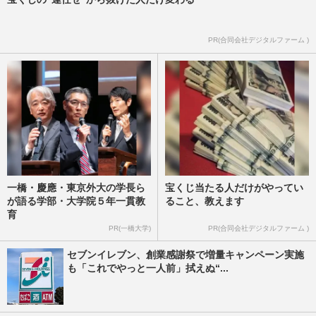
PR(合同会社デジタルファーム )
一橋・慶應・東京外大の学長ら
宝くじ当たる人だけがやってい
が語る学部・大学院５年一貫教
ること、教えます
育
PR(一橋大学)
PR(合同会社デジタルファーム )
セブンイレブン、創業感謝祭で増量キャンペーン実施
も「これでやっと一人前」拭えぬ“...