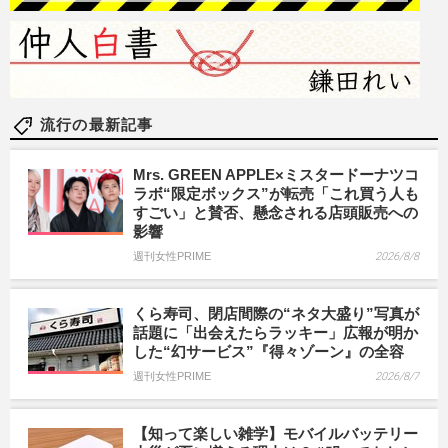
流行の最新記事
Mrs. GREEN APPLE×ミスタードーナツコ
ラボ“限定ボックス”が転売「これ買う人も
すごい」と賛否、懸念される店頭販売への
影響
週刊女性PRIME
2026/8/8
くら寿司、閉店間際の“ネタ大盛り”写真が
話題に「出会えたらラッキー」広報が明か
した“幻サービス”『得々ゾーン』の全容
週刊女性PRIME
2026/8/7
【知って楽しい雑学】モバイルバッテリー