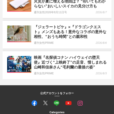
火災が夏に増える理由は？ “叩いてもわか
らない”おいしいスイカの見分け方も
週刊女性2026年8月11日号
2026/8/7
『ジェラートピケ』×『ドラゴンクエス
ト』メンズもある！意外なコラボの意外な
相性、“おうち時間”との親和性
週刊女性PRIME
2026/8/6
映画『名探偵コナン ハイウェイの堕天
使』近づく“上映終了”の足音、惜しまれる
山崎和佳奈さん“毛利蘭の最後の姿”
週刊女性PRIME
2026/8/5
公式アカウントをフォロー
Categories