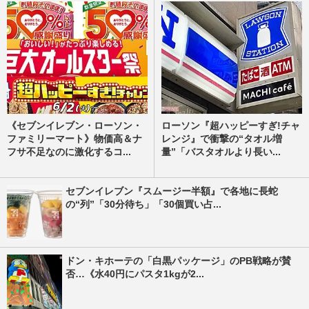
《セブンイレブン・ローソン・
ローソン『超ハッピーすぎ!チャ
ファミリーマート》物価高＆ナ
レンジ』で衝撃の“タオル増
フサ不足なのに激化するコ...
量”「バスタオルより長い...
セブンイレブン『スムージー半額』で各地に長蛇
の“列”「30分待ち」「30個買い占...
ドン・キホーテの「白黒パッケージ」のPB戦略が賛
否…《水40円にパスタ1kgが2...