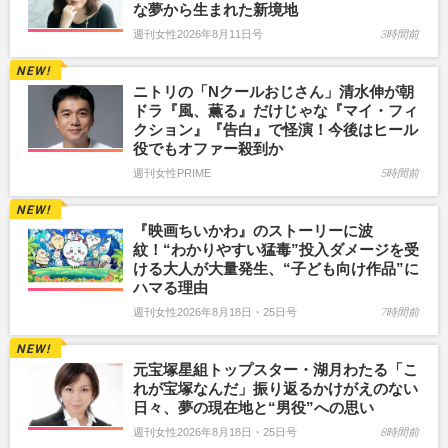
な夢から生まれた新境地
週刊女性2026年8月11日号
3時間前
ニトリの「Nクールおじさん」清水伸が朝
ドラ『風、薫る』だけじゃな『マイ・フィ
クション』『告白』で怪演！今後はヒール
役でもオファー殺到か
週刊女性PRIME
5時間前
『映画ちいかわ』のストーリーに波
紋！“わかりやすい猛毒”投入ダメージを受
ける大人が大量発生、“子ども向け作品”に
ハマる理由
週刊女性2026年8月18日・25日号
7時間前
元宝塚星組トップスター・湖月わたる「こ
れが宝塚なんだ」振り返るかけがえのない
日々、夢の現在地と“男役”への思い
週刊女性2026年8月18日・25日号
8時間前