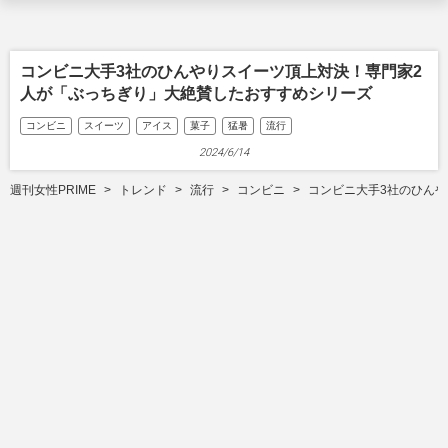
コンビニ大手3社のひんやりスイーツ頂上対決！専門家2
人が「ぶっちぎり」大絶賛したおすすめシリーズ
コンビニ
スイーツ
アイス
菓子
猛暑
流行
2024/6/14
週刊女性PRIME
トレンド
流行
コンビニ
コンビニ大手3社のひん