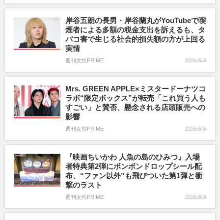
岸谷五朗の長男・岸谷蘭丸がYouTubeで喫
煙者による多額の税金支出を訴えるも、タ
バコ害で生じる社会的損失額の方が上回る
実情
週刊女性PRIME
2026/8/8
Mrs. GREEN APPLE×ミスタードーナツコ
ラボ“限定ボックス”が転売「これ買う人も
すごい」と賛否、懸念される店頭販売への
影響
週刊女性PRIME
2026/8/8
『映画ちいかわ 人魚の島のひみつ』入場
者特典第2弾にボンボンドロップシール配
布、“ファン以外”も飛びついた第1弾と衝
撃のラスト
週刊女性PRIME
2026/8/8