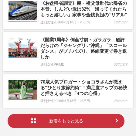
《お盆帰省調査》親・祖父母世代の帰省の
本音、しんどい派は32%「帰ってくれたら
もっと嬉しい」家事や金銭負担の“リアル”
週刊女性2026年8月18日・25日号
2026/8/8
《開業1周年》倒産寸前・ガラガラ…酷評
だらけの『ジャングリア沖縄』「スコール
ダンス」がプチバズり、路線変更で巻き返
しか
週刊女性PRIME
2026/8/8
70歳人気ブロガー・ショコラさんが教え
る“ひとり旅節約術”！満足度アップの秘訣
と押さえるべき「4つの心得」
週刊女性2026年8月18日・25日号
2026/8/8
新着をもっと見る