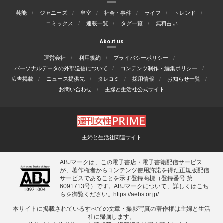
芸能
ジャニーズ
皇室
社会・事件
ライフ
トレンド
コミックス
連載一覧
タグ一覧
無料占い
About us
運営会社
利用規約
プライバシーポリシー
パーソナルデータの外部送信について
コンテンツ制作・編集ポリシー
広告掲載
ニュース提供先
タレコミ
採用情報
お知らせ一覧
お問い合わせ
主婦と生活社公式サイト
主婦と生活社関連サイト
ABJマークは、この電子書店・電子書籍配信サービス
が、著作権者からコンテンツ使用許諾を得た正規版配信
サービスであることを示す登録商標（登録番号 第
6091713号）です。ABJマークについて、詳しくはこち
らを御覧ください。
https://aebs.or.jp/
本サイトに掲載されているすべての⽂章・撮影写真の著作権は主婦と⽣活
社に帰属します。