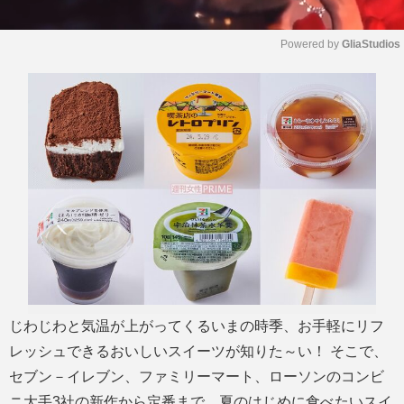
Powered by 
GliaStudios
M
u
t
e
じわじわと気温が上がってくるいまの時季、お手軽にリフ
レッシュできるおいしいスイーツが知りた～い！ そこで、
セブン－イレブン、ファミリーマート、ローソンのコンビ
ニ大手3社の新作から定番まで、夏のはじめに食べたいスイ