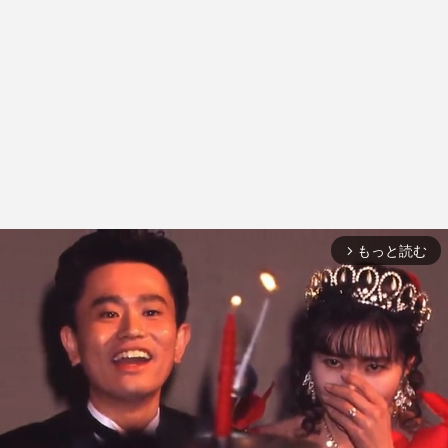
もっと読む
arrow_forward_ios