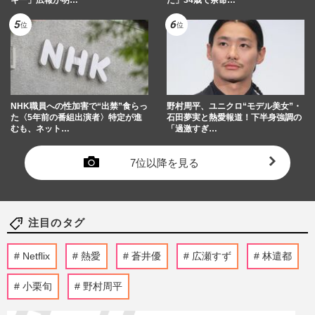
NHK職員への性加害で“出禁”食らっ
野村周平、ユニクロ“モデル美女”・
た〈5年前の番組出演者〉特定が進
石田夢実と熱愛報道！下半身強調の
むも、ネット…
「過激すぎ…
7位以降を見る
注目のタグ
Netflix
熱愛
蒼井優
広瀬すず
林遣都
小栗旬
野村周平