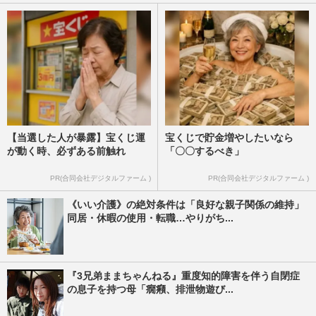
【当選した人が暴露】宝くじ運
宝くじで貯金増やしたいなら
が動く時、必ずある前触れ
「〇〇するべき」
PR(合同会社デジタルファーム )
PR(合同会社デジタルファーム )
《いい介護》の絶対条件は「良好な親子関係の維持」
同居・休暇の使用・転職…やりがち...
『3兄弟ままちゃんねる』重度知的障害を伴う自閉症
の息子を持つ母「癇癪、排泄物遊び...