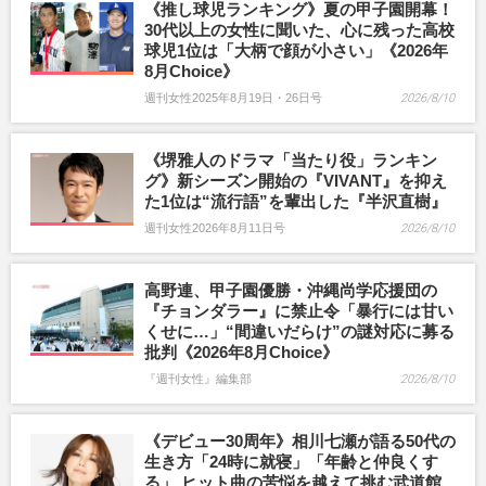
《推し球児ランキング》夏の甲子園開幕！
30代以上の女性に聞いた、心に残った高校
球児1位は「大柄で顔が小さい」《2026年
8月Choice》
週刊女性2025年8月19日・26日号
2026/8/10
《堺雅人のドラマ「当たり役」ランキン
グ》新シーズン開始の『VIVANT』を抑え
た1位は“流行語”を輩出した『半沢直樹』
週刊女性2026年8月11日号
2026/8/10
高野連、甲子園優勝・沖縄尚学応援団の
『チョンダラー』に禁止令「暴行には甘い
くせに…」“間違いだらけ”の謎対応に募る
批判《2026年8月Choice》
『週刊女性』編集部
2026/8/10
《デビュー30周年》相川七瀬が語る50代の
生き方「24時に就寝」「年齢と仲良くす
る」 ヒット曲の苦悩を越えて挑む武道館