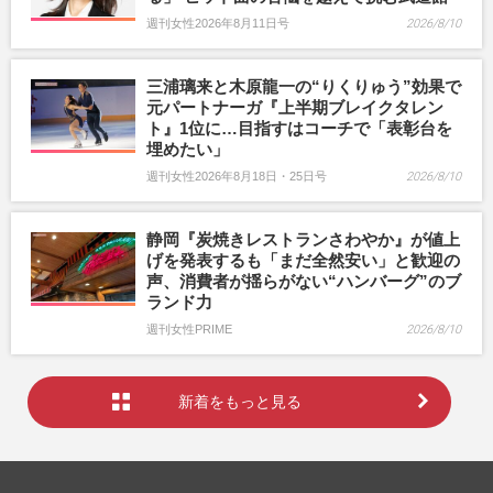
週刊女性2026年8月11日号
2026/8/10
三浦璃来と木原龍一の“りくりゅう”効果で
元パートナーガ『上半期ブレイクタレン
ト』1位に…目指すはコーチで「表彰台を
埋めたい」
週刊女性2026年8月18日・25日号
2026/8/10
静岡『炭焼きレストランさわやか』が値上
げを発表するも「まだ全然安い」と歓迎の
声、消費者が揺らがない“ハンバーグ”のブ
ランド力
週刊女性PRIME
2026/8/10
新着をもっと見る