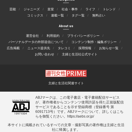
芸能
ジャニーズ
皇室
社会・事件
ライフ
トレンド
コミックス
連載一覧
タグ一覧
無料占い
About us
運営会社
利用規約
プライバシーポリシー
パーソナルデータの外部送信について
コンテンツ制作・編集ポリシー
広告掲載
ニュース提供先
タレコミ
採用情報
お知らせ一覧
お問い合わせ
主婦と生活社公式サイト
主婦と生活社関連サイト
ABJマークは、この電子書店・電子書籍配信サービス
が、著作権者からコンテンツ使用許諾を得た正規版配信
サービスであることを示す登録商標（登録番号 第
6091713号）です。ABJマークについて、詳しくはこち
らを御覧ください。
https://aebs.or.jp/
本サイトに掲載されているすべての⽂章・撮影写真の著作権は主婦と⽣活
社に帰属します。