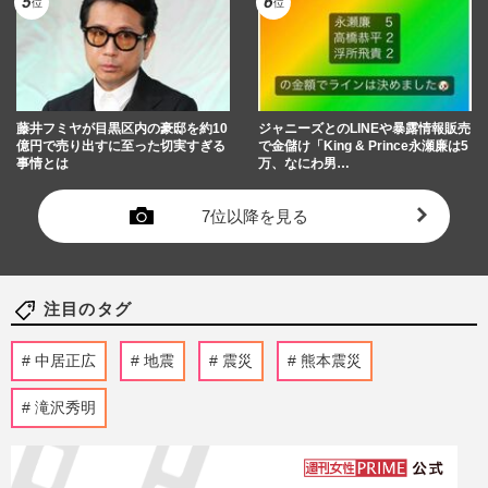
藤井フミヤが目黒区内の豪邸を約10
ジャニーズとのLINEや暴露情報販売
億円で売り出すに至った切実すぎる
で金儲け「King & Prince永瀬廉は5
事情とは
万、なにわ男…
7位以降を見る
注目のタグ
中居正広
地震
震災
熊本震災
滝沢秀明