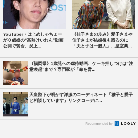
YouTuber・はじめしゃちょー
《佳子さまの歩み》愛子さまや
が０歳娘の“高熱けいれん”動画
佳子さまが結婚後も残るのに
公開で賛否、炎上...
「夫と子は一般人」…皇室典...
《福岡県》1歳児への虐待動画、ケーキ押しつけは“注
意喚起”まで？専門家が「命を脅...
天皇陛下が明かす洋服のコーディネート「雅子と愛子
と相談しています」リンクコーデに...
Recommended by