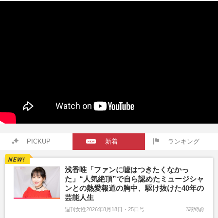
PICKUP
新着
ランキング
浅香唯「ファンに嘘はつきたくなかっ
た」“人気絶頂”で自ら認めたミュージシャ
ンとの熱愛報道の胸中、駆け抜けた40年の
芸能人生
週刊女性2026年8月18日・25日号
7時間前