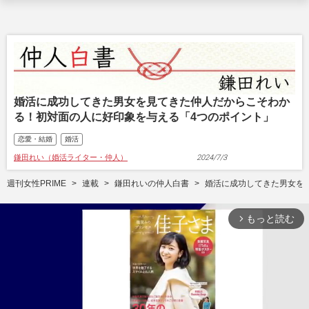
婚活に成功してきた男女を見てきた仲人だからこそわか
る！初対面の人に好印象を与える「4つのポイント」
恋愛・結婚
婚活
鎌田れい（婚活ライター・仲人）
2024/7/3
週刊女性PRIME
連載
鎌田れいの仲人白書
婚活に成功してきた男女を
もっと読む
arrow_forward_ios