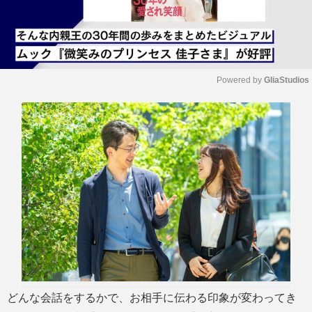
Powered by 
GliaStudios
M
u
t
e
どんな会話をするかで、お相手に伝わる印象が変わってき