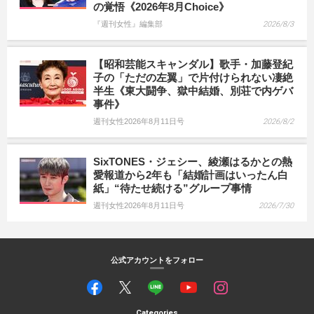
の覚悟《2026年8月Choice》
『週刊女性』編集部
2026/8/3
【昭和芸能スキャンダル】歌手・加藤登紀
子の「ただの左翼」で片付けられない凄絶
半生《東大闘争、獄中結婚、別荘で内ゲバ
事件》
週刊女性2026年8月11日号
2026/8/2
SixTONES・ジェシー、綾瀬はるかとの熱
愛報道から2年も「結婚計画はいったん白
紙」“待たせ続ける”グループ事情
週刊女性2026年8月11日号
2026/7/30
公式アカウントをフォロー
Categories