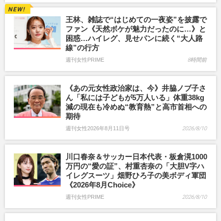
王林、雑誌で“はじめての一夜姿”を披露で
ファン《天然ボケが魅力だったのに…》と
困惑…ハイレグ、見せパンに続く“大人路
線”の行方
週刊女性PRIME
8時間前
《あの元女性政治家は、今》井脇ノブ子さ
ん「私には子どもが5万人いる」体重38kg
減の現在も冷めぬ“教育熱”と高市首相への
期待
週刊女性2026年8月11日号
2026/8/10
川口春奈＆サッカー日本代表・板倉滉1000
万円の“愛の証”、村重杏奈の「大胆V字ハ
イレグスーツ」畑野ひろ子の美ボディ軍団
《2026年8月Choice》
週刊女性PRIME
2026/8/10