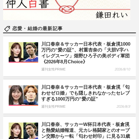
恋愛・結婚の最新記事
川口春奈＆サッカー日本代表・板倉滉1000
万円の“愛の証”、村重杏奈の「大胆V字ハ
イレグスーツ」畑野ひろ子の美ボディ軍団
《2026年8月Choice》
週刊女性PRIME
2026/8/10
川口春奈＆サッカー日本代表・板倉滉「匂
わせゼロ婚」でも隠しきれなかったセレブ
すぎる1000万円の“愛の証”
週刊女性PRIME
2026/8/3
川口春奈、サッカーW杯日本代表・板倉滉
と熱愛結婚報道、元カレ格闘家とのオープ
ン交際から一転「匂わせ封印」に見る31歳