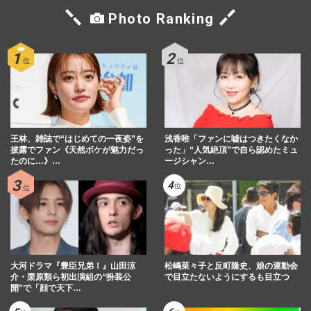
Photo Ranking
王林、雑誌で“はじめての一夜姿”を
浅香唯「ファンに嘘はつきたくなか
披露でファン《天然ボケが魅力だっ
った」“人気絶頂”で自ら認めたミュ
たのに…》…
ージシャン…
大河ドラマ『豊臣兄弟！』山田涼
松嶋菜々子と反町隆史、娘の運動会
介・栗原類ら初出演組の“扮装公
で目立たないようにするも目立つ
開”で「顔で天下…