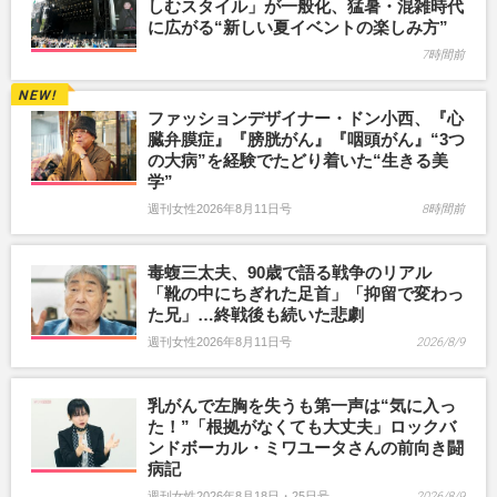
しむスタイル」が一般化、猛暑・混雑時代
に広がる“新しい夏イベントの楽しみ方”
7時間前
ファッションデザイナー・ドン小西、『心
臓弁膜症』『膀胱がん』『咽頭がん』“3つ
の大病”を経験でたどり着いた“生きる美
学”
週刊女性2026年8月11日号
8時間前
毒蝮三太夫、90歳で語る戦争のリアル
「靴の中にちぎれた足首」「抑留で変わっ
た兄」…終戦後も続いた悲劇
週刊女性2026年8月11日号
2026/8/9
乳がんで左胸を失うも第一声は“気に入っ
た！”「根拠がなくても大丈夫」ロックバ
ンドボーカル・ミワユータさんの前向き闘
病記
週刊女性2026年8月18日・25日号
2026/8/9