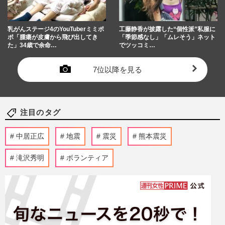
乳がんステージ4のYouTuberミミポ
工藤静香が披露した“個性派”私服に
ポ「腫瘍が皮膚から飛び出してき
「季節感なし」「ムレそう」ネット
た」34歳で余命…
でツッコミ…
7位以降を見る
注目のタグ
中居正広
地震
震災
熊本震災
滝沢秀明
ボランティア