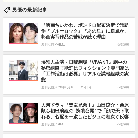
男優の最新記事
『映画ちいかわ』ボンドロ配布決定で話題
作『ブルーロック』『あの星』に逆風か、
邦画実写作品の苦戦が続く理由
週刊女性PRIME
4時間前
堺雅人主演・日曜劇場『VIVANT』劇中の
秘密組織“別班”はフィクション？専門家は
「工作活動は必要」リアルな諜報組織の実
態
週刊女性2026年8月18日・25日号
5時間前
大河ドラマ『豊臣兄弟！』山田涼介・栗原
類ら初出演組の“扮装公開”で「顔で天下取
れる」心配を一蹴したビジュに相次ぐ反響
週刊女性PRIME
6時間前