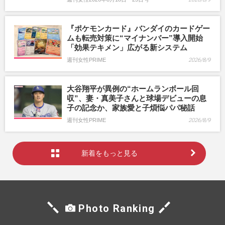
『ポケモンカード』バンダイのカードゲー
ムも転売対策に“マイナンバー”導入開始
「効果テキメン」広がる新システム
週刊女性PRIME
2026/8/9
大谷翔平が異例の“ホームランボール回
収”、妻・真美子さんと球場デビューの息
子の記念か、家族愛と子煩悩パパ秘話
週刊女性PRIME
2026/8/9
新着をもっと見る
Photo Ranking