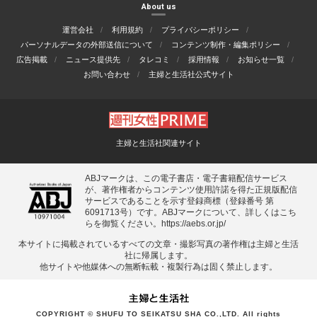
About us
運営会社
利用規約
プライバシーポリシー
パーソナルデータの外部送信について
コンテンツ制作・編集ポリシー
広告掲載
ニュース提供先
タレコミ
採用情報
お知らせ一覧
お問い合わせ
主婦と生活社公式サイト
主婦と生活社関連サイト
ABJマークは、この電子書店・電子書籍配信サービス
が、著作権者からコンテンツ使用許諾を得た正規版配信
サービスであることを示す登録商標（登録番号 第
6091713号）です。ABJマークについて、詳しくはこち
らを御覧ください。
https://aebs.or.jp/
本サイトに掲載されているすべての⽂章・撮影写真の著作権は主婦と⽣活
社に帰属します。
他サイトや他媒体への無断転載・複製⾏為は固く禁⽌します。
COPYRIGHT © SHUFU TO SEIKATSU SHA CO.,LTD. All rights