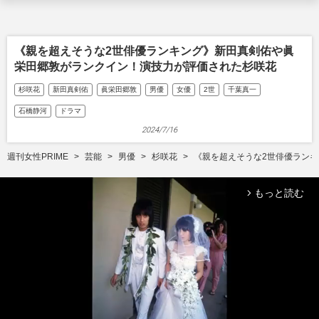
《親を超えそうな2世俳優ランキング》新田真剣佑や眞
栄田郷敦がランクイン！演技力が評価された杉咲花
杉咲花
新田真剣佑
眞栄田郷敦
男優
女優
2世
千葉真一
石橋静河
ドラマ
2024/7/16
週刊女性PRIME
芸能
男優
杉咲花
《親を超えそうな2世俳優ラン
もっと読む
arrow_forward_ios