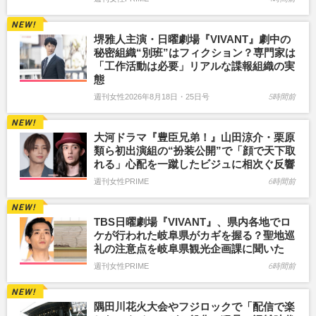
堺雅人主演・日曜劇場『VIVANT』劇中の
秘密組織“別班”はフィクション？専門家は
「工作活動は必要」リアルな諜報組織の実
態
週刊女性2026年8月18日・25日号
5時間前
大河ドラマ『豊臣兄弟！』山田涼介・栗原
類ら初出演組の“扮装公開”で「顔で天下取
れる」心配を一蹴したビジュに相次ぐ反響
週刊女性PRIME
6時間前
TBS日曜劇場『VIVANT』、県内各地でロ
ケが行われた岐阜県がカギを握る？聖地巡
礼の注意点を岐阜県観光企画課に聞いた
週刊女性PRIME
6時間前
隅田川花火大会やフジロックで「配信で楽