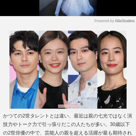
Powered by 
GliaStudios
M
u
t
e
かつての2世タレントとは違い、最近は親の七光ではなく演
技力やトーク力で引っ張りだこの人たちが多い。30歳以下
の2世俳優の中で、芸能人の親を超える活躍が最も期待され