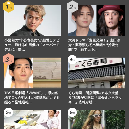
小栗旬の“非公表長女”が顔隠しデビ
大河ドラマ『豊臣兄弟！』山田涼
ュー、透ける山田優の「スーパーモ
介・栗原類ら初出演組の“扮装公
デルに」野…
開”で「顔で天下…
TBS日曜劇場『VIVANT』、県内各
くら寿司、閉店間際の“ネタ大盛
地でロケが行われた岐阜県がカギを
り”写真が話題に「出会えたらラッ
握る？聖地巡礼…
キー」広報が明…