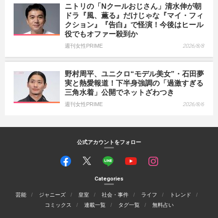
ニトリの「Nクールおじさん」清水伸が朝
ドラ『風、薫る』だけじゃな『マイ・フィ
クション』『告白』で怪演！今後はヒール
役でもオファー殺到か
週刊女性PRIME
2026/8/8
野村周平、ユニクロ“モデル美女”・石田夢
実と熱愛報道！下半身強調の「過激すぎる
三角水着」公開でネットざわつき
週刊女性PRIME
2026/8/6
公式アカウントをフォロー
Categories
芸能
ジャニーズ
皇室
社会・事件
ライフ
トレンド
コミックス
連載一覧
タグ一覧
無料占い