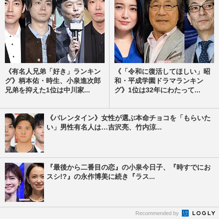
《有名人兄弟「好き」ランキン
《「令和に復活してほしい」昭
グ》柄本佑・時生、小泉進次郎
和・平成学園ドラマランキン
兄弟を抑えた1位は中川家...
グ》1位は32年にわたって...
《バレンタイン》女性が選ぶ本命チョコを「もらいた
い」男性有名人は…吉沢亮、竹内涼...
『最後から二番目の恋』の小泉今日子、『時すでにお
スシ!?』の永作博美に続き『ラス...
Recommended by