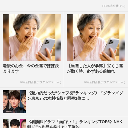
PR(株式会社HAL)
老後のお金、今の金運でほぼ決
【当選した人が暴露】宝くじ運
まります
が動く時、必ずある前触れ
PR(合同会社デジタルファーム )
PR(合同会社デジタルファーム )
《魅力的だった“シェフ役”ランキング》『グランメゾ
ン東京』の木村拓哉と同率1位に...
《看護師ドラマ「面白い！」ランキングTOP5》NHK
朝ドラ2作品を抑えた“圧倒的...