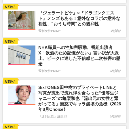
『ジェラートピケ』×『ドラゴンクエス
ト』メンズもある！意外なコラボの意外な
相性、“おうち時間”との親和性
週刊女性PRIME
0時間前
NHK職員への性加害騒動、番組出演者
X「飲酒のため記憶がない」言い訳が大炎
上、ピークに達した不信感と二次被害の懸
念
週刊女性PRIME
1時間前
SixTONES田中樹のプライベートLINEと
写真が流出で流れ弾を食らった“優等生ジ
ャニーズ”の亀梨和也「流出元の女性と繋
がってる」疑惑でキャラ崩壊の危機《2026
年8月Choice》
『週刊女性』編集部
1時間前