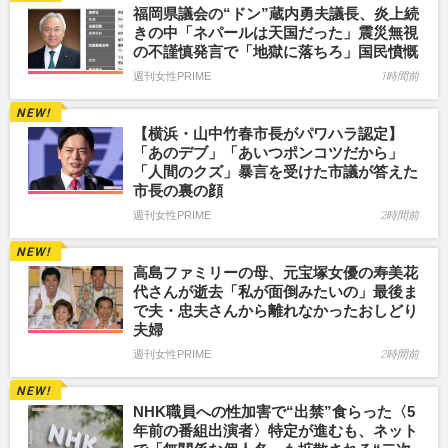
福岡県議会の“ドン”蔵内勇夫議長、炎上続
きの中「ネパールは天国だった」震災無視
の不謹慎発言で「地獄に落ちろ」国民憤慨
週刊女性PRIME
1時間前
【横浜・山中竹春市長がパワハラ認定】
「あのデブ」「あいつポンコツだから」
「人間のクズ」暴言を受けた市議が答えた
市長の裏の顔
週刊女性PRIME
2時間前
高島ファミリーの母、元宝塚女優の寿美花
代さんが逝去「私が面倒みたいの」最後ま
で夫・忠夫さんから離れなかったおしどり
夫婦
週刊女性PRIME
2時間前
NHK職員への性加害で“出禁”食らった〈5
年前の番組出演者〉特定が進むも、ネット