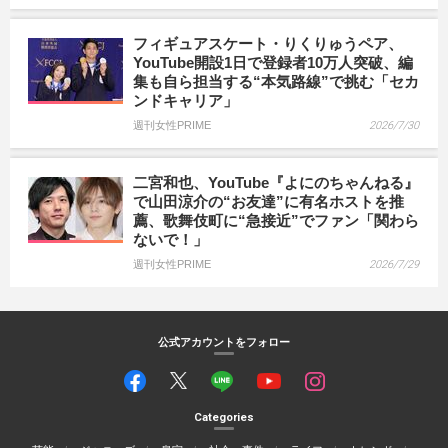
フィギュアスケート・りくりゅうペア、
YouTube開設1日で登録者10万人突破、編
集も自ら担当する“本気路線”で挑む「セカ
ンドキャリア」
週刊女性PRIME
2026/7/30
二宮和也、YouTube『よにのちゃんねる』
で山田涼介の“お友達”に有名ホストを推
薦、歌舞伎町に“急接近”でファン「関わら
ないで！」
週刊女性PRIME
2026/7/29
公式アカウントをフォロー
Categories