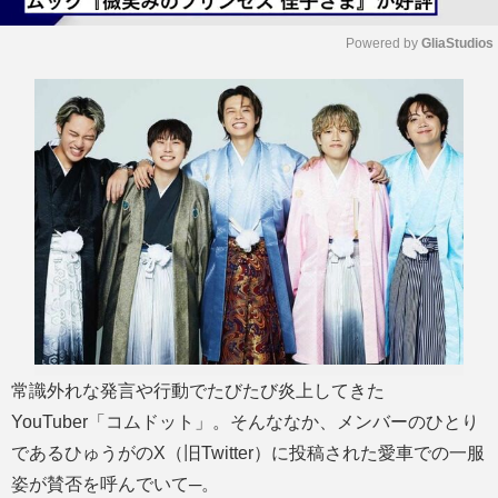
Powered by 
GliaStudios
M
u
t
e
常識外れな発言や行動でたびたび炎上してきた
YouTuber「コムドット」。そんななか、メンバーのひとり
であるひゅうがのX（旧Twitter）に投稿された愛車での一服
姿が賛否を呼んでいて─。