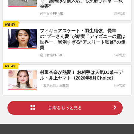
で「無関係な個人名」も拡散される“二次
被害”
週刊女性PRIME
5時間前
フィギュアスケート・羽生結弦、長年
の“プーさん愛”が結実「ディズニーの壁は
世界一」異例すぎる“アスリート監修”の偉
業
週刊女性PRIME
6時間前
村重杏奈が熱愛！ お相手は人気DJ兼モデ
ル・井上ヤマト《2026年8月Choice》
『週刊女性』編集部
6時間前
新着をもっと見る