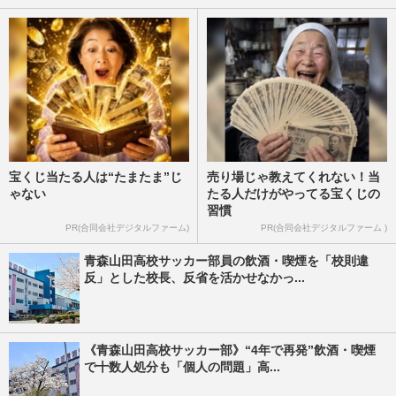
宝くじ当たる人は“たまたま”じ
売り場じゃ教えてくれない！当
ゃない
たる人だけがやってる宝くじの
習慣
PR(合同会社デジタルファーム)
PR(合同会社デジタルファーム )
青森山田高校サッカー部員の飲酒・喫煙を「校則違
反」とした校長、反省を活かせなかっ...
《青森山田高校サッカー部》“4年で再発”飲酒・喫煙
で十数人処分も「個人の問題」高...