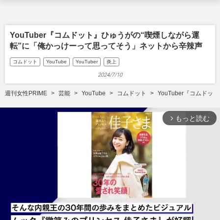
YouTuber『コムドット』ひゅうがの“喫煙しながら運
転”に「俺かっけーって思ってそう」ネットから辛辣声
コムドット
YouTube
YouTuber
炎上
2024/7/10
週刊女性PRIME
芸能
YouTube
コムドット
YouTuber『コム
もっと読む
arrow_forward_ios