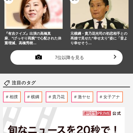
『有吉クイズ』出演の高橋真
元横綱・貴乃花光司の初恋相手との
麻、“げっそり両腕”で心配された体
再婚で見せた“幸せ太り”姿に「昔よ
重増減、高橋秀樹…
り幸せそう…
7位以降を見る
注目のタグ
相撲
横綱
貴乃花
激ヤセ
女子アナ