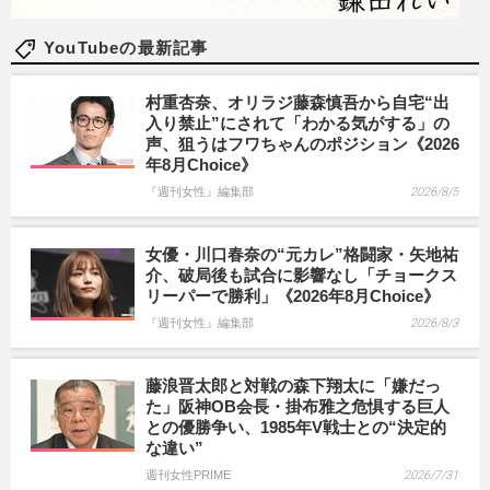
YouTubeの最新記事
村重杏奈、オリラジ藤森慎吾から自宅“出
入り禁止”にされて「わかる気がする」の
声、狙うはフワちゃんのポジション《2026
年8月Choice》
『週刊女性』編集部
2026/8/5
女優・川口春奈の“元カレ”格闘家・矢地祐
介、破局後も試合に影響なし「チョークス
リーパーで勝利」《2026年8月Choice》
『週刊女性』編集部
2026/8/3
藤浪晋太郎と対戦の森下翔太に「嫌だっ
た」阪神OB会長・掛布雅之危惧する巨人
との優勝争い、1985年V戦士との“決定的
な違い”
週刊女性PRIME
2026/7/31