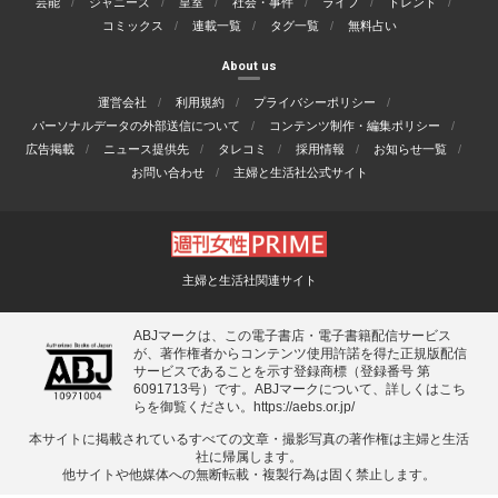
芸能
ジャニーズ
皇室
社会・事件
ライフ
トレンド
コミックス
連載一覧
タグ一覧
無料占い
About us
運営会社
利用規約
プライバシーポリシー
パーソナルデータの外部送信について
コンテンツ制作・編集ポリシー
広告掲載
ニュース提供先
タレコミ
採用情報
お知らせ一覧
お問い合わせ
主婦と生活社公式サイト
主婦と生活社関連サイト
ABJマークは、この電子書店・電子書籍配信サービス
が、著作権者からコンテンツ使用許諾を得た正規版配信
サービスであることを示す登録商標（登録番号 第
6091713号）です。ABJマークについて、詳しくはこち
らを御覧ください。
https://aebs.or.jp/
本サイトに掲載されているすべての⽂章・撮影写真の著作権は主婦と⽣活
社に帰属します。
他サイトや他媒体への無断転載・複製⾏為は固く禁⽌します。