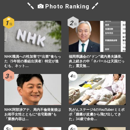
Photo Ranking
NHK職員への性加害で“出禁”食らっ
福岡県議会の“ドン”蔵内勇夫議長、
た〈5年前の番組出演者〉特定が進
炎上続きの中「ネパールは天国だっ
むも、ネット…
た」震災無…
NHK阿部渉アナ、局内不倫発覚後は
乳がんステージ4のYouTuberミミポ
お相手女性とともに“在宅勤務”も
ポ「腫瘍が皮膚から飛び出してき
「業務内容は…
た」34歳で余命…