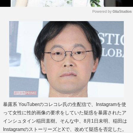
Powered by 
GliaStudios
M
u
t
e
暴露系 YouTuberのコレコレ氏の生配信で、Instagramを使
って女性に性的画像の要求をしていた疑惑を暴露されたア
インシュタイン稲田直樹。そんな中、8月1日未明、稲田は
InstagramのストーリーズとXで、改めて疑惑を否定した。