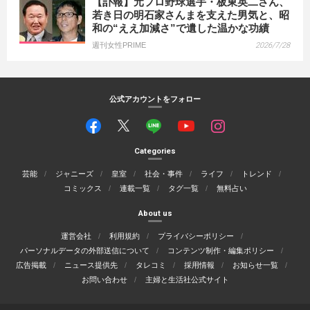
【訃報】元プロ野球選手・板東英二さん、
若き日の明石家さんまを支えた男気と、昭
和の“ええ加減さ”で遺した温かな功績
週刊女性PRIME
2026/7/28
公式アカウントをフォロー
Categories
芸能
ジャニーズ
皇室
社会・事件
ライフ
トレンド
コミックス
連載一覧
タグ一覧
無料占い
About us
運営会社
利用規約
プライバシーポリシー
パーソナルデータの外部送信について
コンテンツ制作・編集ポリシー
広告掲載
ニュース提供先
タレコミ
採用情報
お知らせ一覧
お問い合わせ
主婦と生活社公式サイト