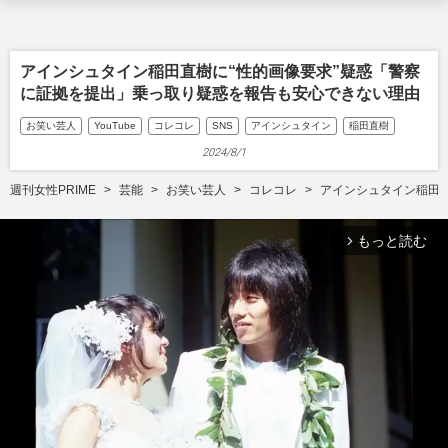
アインシュタイン稲田直樹に“性的画像要求”疑惑「警察
に証拠を提出」乗っ取り疑惑を報告も安心できない理由
お笑い芸人
YouTube
コレコレ
SNS
アインシュタイン
稲田直樹
2024/8/1
週刊女性PRIME
芸能
お笑い芸人
コレコレ
アインシュタイン稲田
もっと読む
arrow_forward_ios