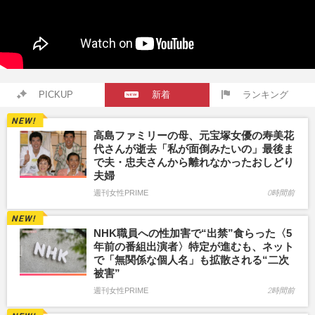
PICKUP
新着
ランキング
高島ファミリーの母、元宝塚女優の寿美花
代さんが逝去「私が面倒みたいの」最後ま
で夫・忠夫さんから離れなかったおしどり
夫婦
週刊女性PRIME
0時間前
NHK職員への性加害で“出禁”食らった〈5
年前の番組出演者〉特定が進むも、ネット
で「無関係な個人名」も拡散される“二次
被害”
週刊女性PRIME
2時間前