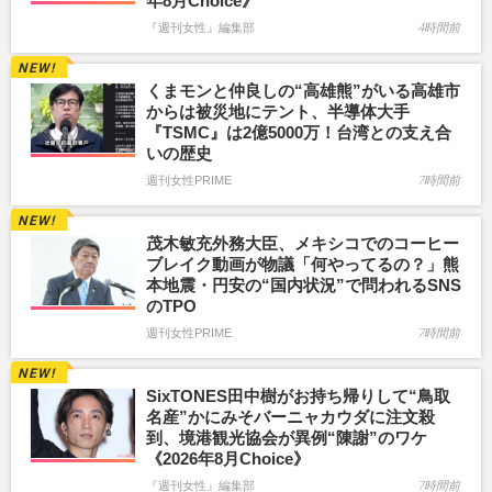
年8月Choice》
『週刊女性』編集部
4時間前
くまモンと仲良しの“高雄熊”がいる高雄市
からは被災地にテント、半導体大手
『TSMC』は2億5000万！台湾との支え合
いの歴史
週刊女性PRIME
7時間前
茂木敏充外務大臣、メキシコでのコーヒー
ブレイク動画が物議「何やってるの？」熊
本地震・円安の“国内状況”で問われるSNS
のTPO
週刊女性PRIME
7時間前
SixTONES田中樹がお持ち帰りして“鳥取
名産”かにみそバーニャカウダに注文殺
到、境港観光協会が異例“陳謝”のワケ
《2026年8月Choice》
『週刊女性』編集部
7時間前