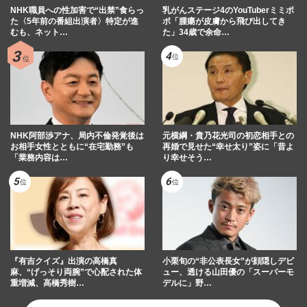
NHK職員への性加害で“出禁”食らっ
乳がんステージ4のYouTuberミミポ
た〈5年前の番組出演者〉特定が進
ポ「腫瘍が皮膚から飛び出してき
むも、ネット…
た」34歳で余命…
NHK阿部渉アナ、局内不倫発覚後は
元横綱・貴乃花光司の初恋相手との
お相手女性とともに“在宅勤務”も
再婚で見せた“幸せ太り”姿に「昔よ
「業務内容は…
り幸せそう…
『有吉クイズ』出演の高橋真
小栗旬の“非公表長女”が顔隠しデビ
麻、“げっそり両腕”で心配された体
ュー、透ける山田優の「スーパーモ
重増減、高橋秀樹…
デルに」野…