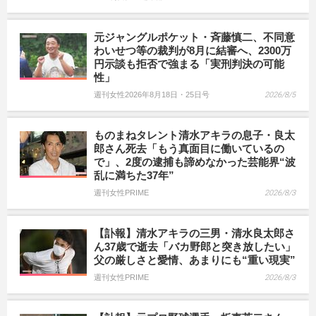
元ジャングルポケット・斉藤慎二、不同意
わいせつ等の裁判が8月に結審へ、2300万
円示談も拒否で強まる「実刑判決の可能
性」
週刊女性2026年8月18日・25日号
2026/8/5
ものまねタレント清水アキラの息子・良太
郎さん死去「もう真面目に働いているの
で」、2度の逮捕も諦めなかった芸能界“波
乱に満ちた37年”
週刊女性PRIME
2026/8/3
【訃報】清水アキラの三男・清水良太郎さ
ん37歳で逝去「バカ野郎と突き放したい」
父の厳しさと愛情、あまりにも“重い現実”
週刊女性PRIME
2026/8/3