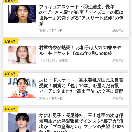
フィギュアスケート・羽生結弦、長年
の“プーさん愛”が結実「ディズニーの壁は
世界一」異例すぎる“アスリート監修”の偉
業
週刊女性PRIME
3時間前
村重杏奈が熱愛！ お相手は人気DJ兼モデ
ル・井上ヤマト《2026年8月Choice》
『週刊女性』編集部
3時間前
スピードスケート・高木美帆が国民栄誉賞
受賞！副賞に「包丁10本」を選んだ背景
と、刃に刻まれた“高市早苗”の文字に疑問
週刊女性PRIME
4時間前
なにわ男子・長尾謙杜、三上悠亜の次は稲
垣莉生との熱愛報道でインスタ“裏アカ”流
出か「プロ意識ない」ファンの失望《2026