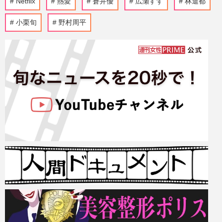
Netflix
熱愛
蒼井優
広瀬すず
林遣都
小栗旬
野村周平