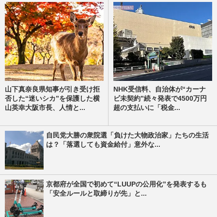
山下真奈良県知事が引き受け拒
NHK受信料、自治体が“カーナ
否した“迷いシカ”を保護した横
ビ未契約”続々発表で4500万円
山英幸大阪市長、人情と...
超の支払いに「税金...
自民党大勝の衆院選「負けた大物政治家」たちの生活
は？「落選しても資金給付」意外な...
京都府が全国で初めて“LUUPの公用化”を発表するも
「安全ルールと取締りが先」と...