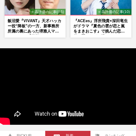
⭐ 高評価の記事(8.5)
⭐ 高評価の記事(10)
飯沼愛『VIVANT』天才ハッカ
『ACEes』浮所飛貴×深田竜生
ー役“降板”の一方、新事務所
がドラマ『夏色の雲が恋と嵐
所属の裏にあった堺雅人マネ
をまきおこす』で挑んだ恋人
ージャーの「後押し」
役、照れながら挑んだキュン
シーン秘話
PICKUP
新着
ランキング