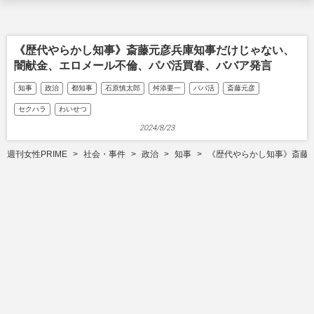
《歴代やらかし知事》斎藤元彦兵庫知事だけじゃない、
闇献金、エロメール不倫、パパ活買春、ババア発言
知事
政治
都知事
石原慎太郎
舛添要一
パパ活
斎藤元彦
セクハラ
わいせつ
2024/8/23
週刊女性PRIME
社会・事件
政治
知事
《歴代やらかし知事》斎藤