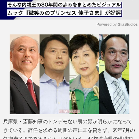
Powered by 
GliaStudios
M
u
t
e
兵庫県・斎藤知事のトンデモない裏の顔が明らかになって
きている。辞任を求める周囲の声に耳を貸さず、来年7月の
任期満了まで務めるつもりだという。47都道府県の現職知