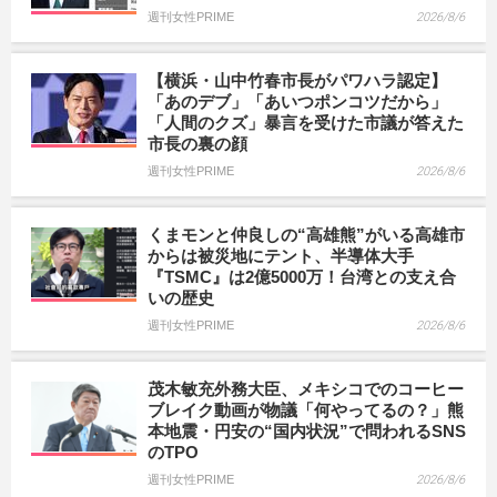
週刊女性PRIME
2026/8/6
【横浜・山中竹春市長がパワハラ認定】
「あのデブ」「あいつポンコツだから」
「人間のクズ」暴言を受けた市議が答えた
市長の裏の顔
週刊女性PRIME
2026/8/6
くまモンと仲良しの“高雄熊”がいる高雄市
からは被災地にテント、半導体大手
『TSMC』は2億5000万！台湾との支え合
いの歴史
週刊女性PRIME
2026/8/6
茂木敏充外務大臣、メキシコでのコーヒー
ブレイク動画が物議「何やってるの？」熊
本地震・円安の“国内状況”で問われるSNS
のTPO
週刊女性PRIME
2026/8/6