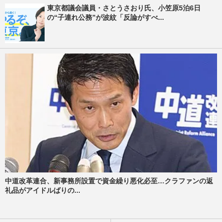
東京都議会議員・さとうさおり氏、小笠原5泊6日
の“子連れ公務”が波紋「反論がすべ...
中道改革連合、新事務所設置で資金繰り悪化必至…クラファンの返
礼品がアイドルばりの...