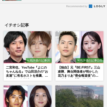
Recommended by
イチオシ記事
⭐ 高評価の記事(9)
⭐ 高評価の記事(10)
二宮和也、YouTube『よにの
【独自】元『BE:FIRST』三山
ちゃんねる』で山田涼介の“お
凌輝、舞台関係者が明かした
友達”に有名ホストを推薦、歌
花乃まりあ“密会報道後”の呆
舞伎町に“急接近”でファン
れ発言と、『愛の不時着』の
「関わらないで！」
劇場が答えた共演舞台の行方