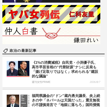
政治の最新記事
《1%の消費減税》自民党・小渕優子氏、
高市早苗首相の“代替財源”ナシに反発も
「揚げ足取りではなく」求められる“建設
的な議論”
週刊女性PRIME
2026/8/7
福岡県議会の“ドン”蔵内勇夫議長、炎上続
きの中「ネパールは天国だった」震災無視
の不謹慎発言で「地獄に落ちろ」国民憤慨