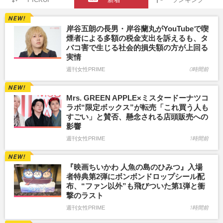
岸谷五朗の長男・岸谷蘭丸がYouTubeで喫
煙者による多額の税金支出を訴えるも、タ
バコ害で生じる社会的損失額の方が上回る
実情
週刊女性PRIME
0時間前
Mrs. GREEN APPLE×ミスタードーナツコ
ラボ“限定ボックス”が転売「これ買う人も
すごい」と賛否、懸念される店頭販売への
影響
週刊女性PRIME
1時間前
『映画ちいかわ 人魚の島のひみつ』入場
者特典第2弾にボンボンドロップシール配
布、“ファン以外”も飛びついた第1弾と衝
撃のラスト
週刊女性PRIME
1時間前