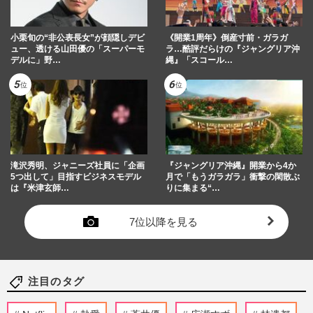
小栗旬の“非公表長女”が顔隠しデビ
《開業1周年》倒産寸前・ガラガ
ュー、透ける山田優の「スーパーモ
ラ…酷評だらけの『ジャングリア沖
デルに」野…
縄』「スコール…
滝沢秀明、ジャニーズ社員に「企画
『ジャングリア沖縄』開業から4か
5つ出して」目指すビジネスモデル
月で「もうガラガラ」衝撃の閑散ぶ
は『米津玄師…
りに集まる“…
7位以降を見る
注目のタグ