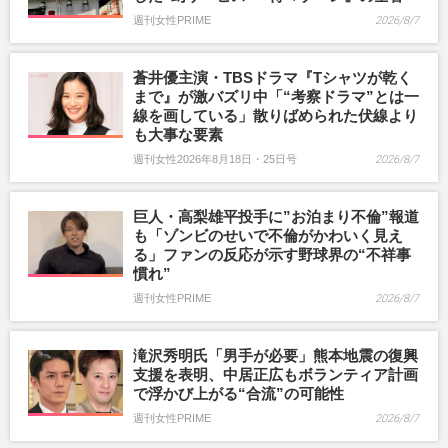
週刊女性PRIME
2026/8/7
蒼井優主演・TBSドラマ『Tシャツが乾く
まで』が激バズリ中「“考察ドラマ”とは一
線を画している」散りばめられた伏線より
も大事な要素
週刊女性2026年8月18日・25日号
2026/8/7
巨人・高梨雄平投手に”お泊まり不倫”報道
も「ゾンビのせいで不倫がかわいく見え
る」ファンの反応が示す野球界の“不祥事
慣れ”
週刊女性PRIME
2026/8/7
滝沢秀明氏「男手が必要」熊本地震の復興
支援を表明、中居正広もボランティア計画
で浮かび上がる“合流”の可能性
週刊女性PRIME
2026/8/7