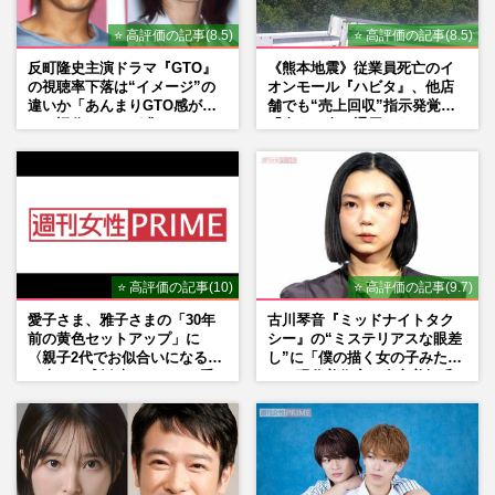
⭐ 高評価の記事(8.5)
⭐ 高評価の記事(8.5)
反町隆史主演ドラマ『GTO』
《熊本地震》従業員死亡のイ
の視聴率下落は“イメージ”の
オンモール『ハビタ』、他店
違いか「あんまりGTO感がな
舗でも“売上回収”指示発覚で
い」旧作ファンが求めていた
「命より金」通用しなくなっ
モノ
た言い訳
⭐ 高評価の記事(10)
⭐ 高評価の記事(9.7)
愛子さま、雅子さまの「30年
古川琴音『ミッドナイトタク
前の黄色セットアップ」に
シー』の“ミステリアスな眼差
〈親子2代でお似合いになる〉
し”に「僕の描く女の子みた
の声、ご成婚時のドレスも手
い」現代美術家・奈良美智氏
がけた森英恵さんとの絆
もSNSで“公認”