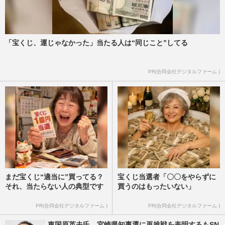
「宝くじ、運じゃなかった」当たる人は“同じこと”してる
PR(合同会社デジタルファーム )
まだ宝くじ“適当に”買ってる？
宝くじ当選者「〇〇をやらずに
それ、当たらない人の典型です
買うのはもったいない」
PR(合同会社デジタルファーム )
PR(合同会社デジタルファーム )
東国原英夫氏、宮崎県知事選に再挑戦を表明するもSN