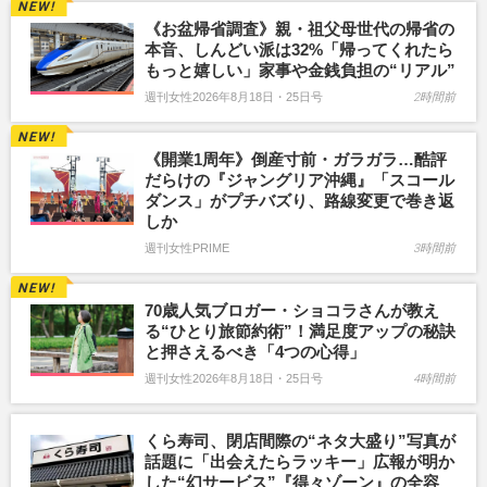
《お盆帰省調査》親・祖父母世代の帰省の
本音、しんどい派は32%「帰ってくれたら
もっと嬉しい」家事や金銭負担の“リアル”
週刊女性2026年8月18日・25日号
2時間前
《開業1周年》倒産寸前・ガラガラ…酷評
だらけの『ジャングリア沖縄』「スコール
ダンス」がプチバズり、路線変更で巻き返
しか
週刊女性PRIME
3時間前
70歳人気ブロガー・ショコラさんが教え
る“ひとり旅節約術”！満足度アップの秘訣
と押さえるべき「4つの心得」
週刊女性2026年8月18日・25日号
4時間前
くら寿司、閉店間際の“ネタ大盛り”写真が
話題に「出会えたらラッキー」広報が明か
した“幻サービス”『得々ゾーン』の全容