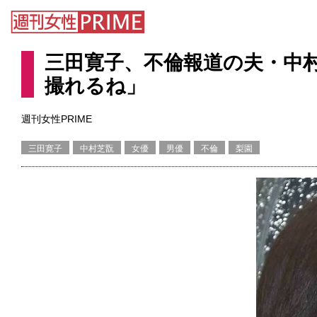
三田寛子、不倫報道の夫・中
撮れるね」
週刊女性PRIME
三田寛子
中村芝翫
女優
男優
不倫
梨園