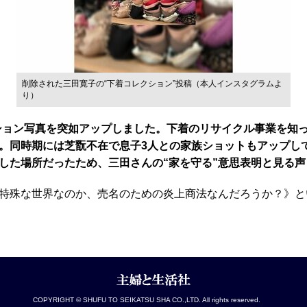
削除された三田寛子の“下着コレクション”投稿（本人インスタグラムよ
り）
コレクション写真を突如アップしました。下着のリサイクル事業を
。同時期には芝翫不在で息子3人との家族ショットもアップし
した場所だったため、三田さんの“家を守る”意思表明と見る声
特殊な世界なのか、売名のための炎上商法なんだろうか？》と
COPYRIGHT © SHUFU TO SEIKATSU SHA CO.,LTD. All rights reserved.