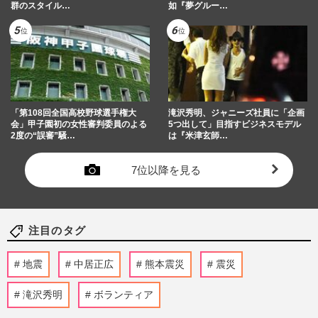
群のスタイル…
如『夢グルー…
「第108回全国高校野球選手権大
滝沢秀明、ジャニーズ社員に「企画
会」甲子園初の女性審判委員のよる
5つ出して」目指すビジネスモデル
2度の“誤審”騒…
は『米津玄師…
7位以降を見る
注目のタグ
地震
中居正広
熊本震災
震災
滝沢秀明
ボランティア