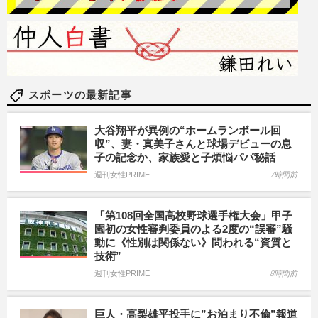
スポーツの最新記事
大谷翔平が異例の“ホームランボール回
収”、妻・真美子さんと球場デビューの息
子の記念か、家族愛と子煩悩パパ秘話
週刊女性PRIME
7時間前
「第108回全国高校野球選手権大会」甲子
園初の女性審判委員のよる2度の“誤審”騒
動に《性別は関係ない》問われる“資質と
技術”
週刊女性PRIME
8時間前
巨人・高梨雄平投手に”お泊まり不倫”報道