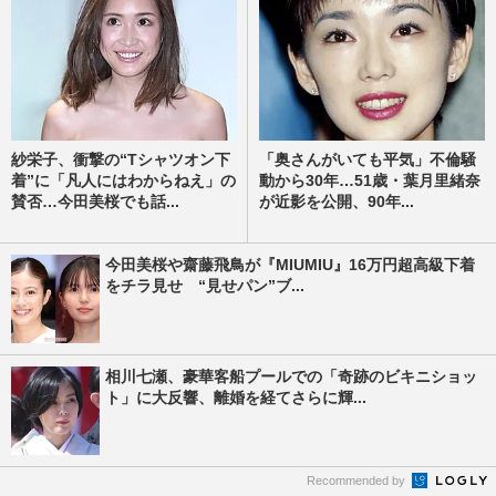
紗栄子、衝撃の“Tシャツオン下
「奥さんがいても平気」不倫騒
着”に「凡人にはわからねえ」の
動から30年…51歳・葉月里緒奈
賛否…今田美桜でも話...
が近影を公開、90年...
今田美桜や齋藤飛鳥が『MIUMIU』16万円超高級下着
をチラ見せ “見せパン”ブ...
相川七瀬、豪華客船プールでの「奇跡のビキニショッ
ト」に大反響、離婚を経てさらに輝...
Recommended by