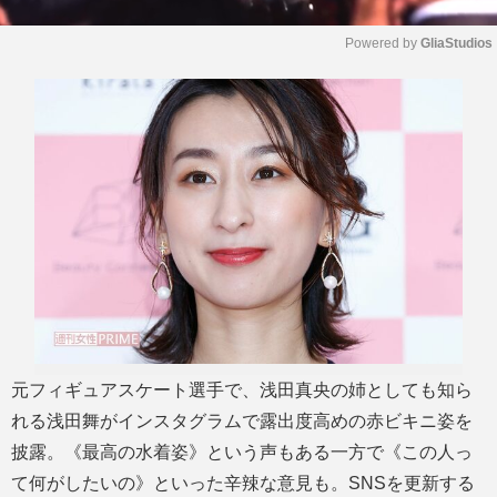
Powered by 
GliaStudios
M
u
t
e
元フィギュアスケート選手で、浅田真央の姉としても知ら
れる浅田舞がインスタグラムで露出度高めの赤ビキニ姿を
披露。《最高の水着姿》という声もある一方で《この人っ
て何がしたいの》といった辛辣な意見も。SNSを更新する