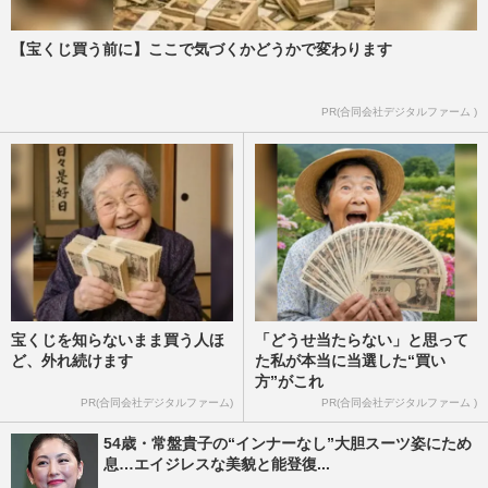
【宝くじ買う前に】ここで気づくかどうかで変わります
PR(合同会社デジタルファーム )
宝くじを知らないまま買う人ほ
「どうせ当たらない」と思って
ど、外れ続けます
た私が本当に当選した“買い
方”がこれ
PR(合同会社デジタルファーム)
PR(合同会社デジタルファーム )
54歳・常盤貴子の“インナーなし”大胆スーツ姿にため
息…エイジレスな美貌と能登復...