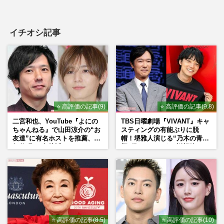
イチオシ記事
⭐ 高評価の記事(9)
⭐ 高評価の記事(9.8)
二宮和也、YouTube『よにの
TBS日曜劇場『VIVANT』キャ
ちゃんねる』で山田涼介の“お
スティングの有能ぶりに脱
友達”に有名ホストを推薦、歌
帽！堺雅人演じる“乃木の青年
舞伎町に“急接近”でファン
期”役は、そっくり説根強い
「関わらないで！」
Mr.Children桜井和寿のバンド
マン長男・櫻井海音だった
⭐ 高評価の記事(8.5)
⭐ 高評価の記事(10)