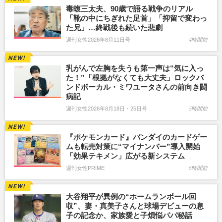
毒蝮三太夫、90歳で語る戦争のリアル
「靴の中にちぎれた足首」「抑留で変わっ
た兄」…終戦後も続いた悲劇
週刊女性2026年8月11日号
4時間前
乳がんで左胸を失うも第一声は“気に入っ
た！”「根拠がなくても大丈夫」ロックバ
ンドボーカル・ミワユータさんの前向き闘
病記
週刊女性2026年8月18日・25日号
5時間前
『ポケモンカード』バンダイのカードゲー
ムも転売対策に“マイナンバー”導入開始
「効果テキメン」広がる新システム
週刊女性PRIME
6時間前
大谷翔平が異例の“ホームランボール回
収”、妻・真美子さんと球場デビューの息
子の記念か、家族愛と子煩悩パパ秘話