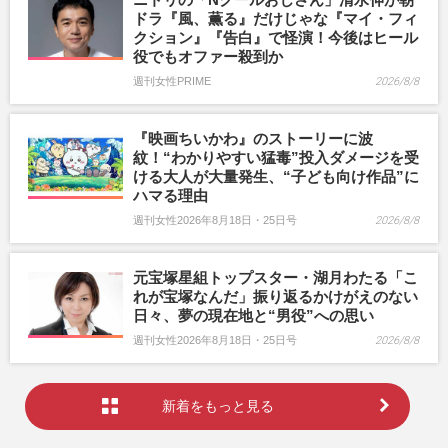
ドラ『風、薫る』だけじゃな『マイ・フィ
クション』『告白』で怪演！今後はヒール
役でもオファー殺到か
週刊女性PRIME
2026/8/8
『映画ちいかわ』のストーリーに波
紋！“わかりやすい猛毒”投入ダメージを受
ける大人が大量発生、“子ども向け作品”に
ハマる理由
週刊女性2026年8月18日・25日号
2026/8/8
元宝塚星組トップスター・湖月わたる「こ
れが宝塚なんだ」振り返るかけがえのない
日々、夢の現在地と“男役”への思い
週刊女性2026年8月18日・25日号
2026/8/8
新着をもっと見る