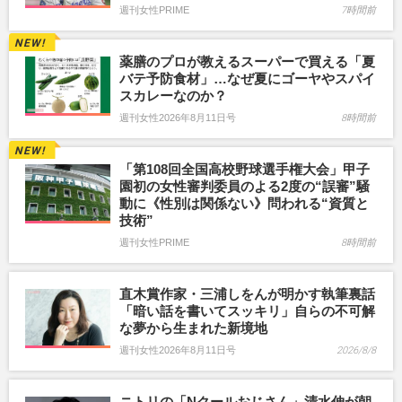
週刊女性PRIME
7時間前
薬膳のプロが教えるスーパーで買える「夏
バテ予防食材」…なぜ夏にゴーヤやスパイ
スカレーなのか？
週刊女性2026年8月11日号
8時間前
「第108回全国高校野球選手権大会」甲子
園初の女性審判委員のよる2度の“誤審”騒
動に《性別は関係ない》問われる“資質と
技術”
週刊女性PRIME
8時間前
直木賞作家・三浦しをんが明かす執筆裏話
「暗い話を書いてスッキリ」自らの不可解
な夢から生まれた新境地
週刊女性2026年8月11日号
2026/8/8
ニトリの「Nクールおじさん」清水伸が朝