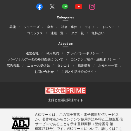
Categories
芸能
ジャニーズ
皇室
社会・事件
ライフ
トレンド
コミックス
連載一覧
タグ一覧
無料占い
About us
運営会社
利用規約
プライバシーポリシー
パーソナルデータの外部送信について
コンテンツ制作・編集ポリシー
広告掲載
ニュース提供先
タレコミ
採用情報
お知らせ一覧
お問い合わせ
主婦と生活社公式サイト
主婦と生活社関連サイト
ABJマークは、この電子書店・電子書籍配信サービス
が、著作権者からコンテンツ使用許諾を得た正規版配信
サービスであることを示す登録商標（登録番号 第
6091713号）です。ABJマークについて、詳しくはこち