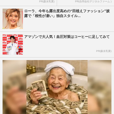
PR(森永乳業)
PR(合同会社デジタルファーム )
ローラ、今年も露出度高めの“田植えファッション”披
露で「根性が凄い」独自スタイル...
アマゾンで大人気！血圧対策はコーヒーに足してみて
PR(森永乳業)