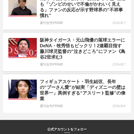
も「ゾンビのせいで不倫がかわいく見え
る」ファンの反応が示す野球界の“不祥事
慣れ”
週刊女性PRIME
2026/8/7
阪神タイガース・元山飛優の落球エラーに
DeNA・牧秀悟もビックリ！2連覇目指す
藤川球児監督の“泣きどころ”にファン《鳥
谷2世求む》
週刊女性PRIME
2026/8/7
フィギュアスケート・羽生結弦、長年
の“プーさん愛”が結実「ディズニーの壁は
世界一」異例すぎる“アスリート監修”の偉
業
週刊女性PRIME
2026/8/6
公式アカウントをフォロー