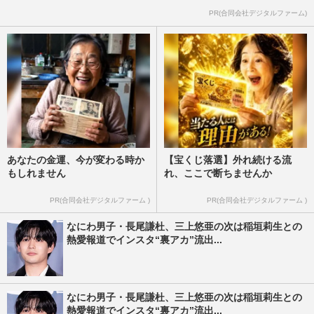
PR(合同会社デジタルファーム)
あなたの金運、今が変わる時か
【宝くじ落選】外れ続ける流
もしれません
れ、ここで断ちませんか
PR(合同会社デジタルファーム )
PR(合同会社デジタルファーム )
なにわ男子・長尾謙杜、三上悠亜の次は稲垣莉生との
熱愛報道でインスタ“裏アカ”流出...
なにわ男子・長尾謙杜、三上悠亜の次は稲垣莉生との
熱愛報道でインスタ“裏アカ”流出...