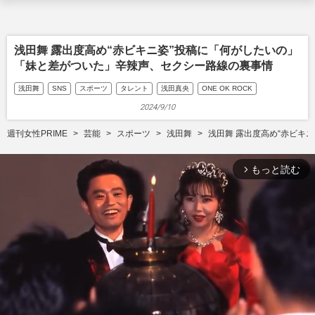
浅田舞 露出度高め“赤ビキニ姿”投稿に「何がしたいの」
「妹と差がついた」辛辣声、セクシー路線の裏事情
浅田舞
SNS
スポーツ
タレント
浅田真央
ONE OK ROCK
2024/9/10
週刊女性PRIME
芸能
スポーツ
浅田舞
浅田舞 露出度高め“赤ビキ
もっと読む
arrow_forward_ios