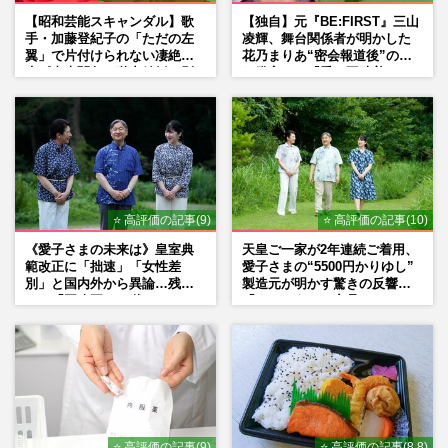
【昭和芸能スキャンダル】歌
【独自】元『BE:FIRST』三山
手・加藤登紀子の「ただの左
凌輝、舞台関係者が明かした
翼」で片付けられない凄絶半
花乃まりあ“密会報道後”の呆
生《東大闘争、獄中結婚、別
れ発言と、『愛の不時着』の
荘で内ゲバ事件》
劇場が答えた共演舞台の行方
⭐ 高評価の記事(9)
⭐ 高評価の記事(10)
《愛子さまの未来は》皇室典
天皇ご一家が2年連続ご着用、
範改正に「拙速」「女性差
愛子さまの“5500円かりゆし”
別」と国内外から異論…残さ
製造元が明かす驚きの反響
れた「再改正」の道
「まさかうちの商品とは…」
⭐ 高評価の記事(9)
⭐ 高評価の記事(8.8)