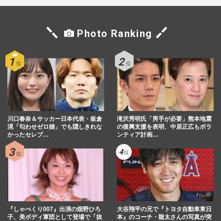
Photo Ranking
川口春奈＆サッカー日本代表・板倉
滝沢秀明氏「男手が必要」熊本地震
滉「匂わせゼロ婚」でも隠しきれな
の復興支援を表明、中居正広もボラ
かったセレブ…
ンティア計画…
『しゃべくり007』出演の畑野ひろ
大谷翔平の兄で『トヨタ自動車東日
子、美ボディ軍団として登場で「抜
本』のコーチ・龍太さんの写真が突