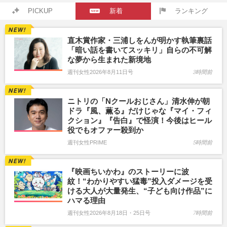
PICKUP
新着
ランキング
直木賞作家・三浦しをんが明かす執筆裏話
「暗い話を書いてスッキリ」自らの不可解
な夢から生まれた新境地
週刊女性2026年8月11日号
3時間前
ニトリの「Nクールおじさん」清水伸が朝
ドラ『風、薫る』だけじゃな『マイ・フィ
クション』『告白』で怪演！今後はヒール
役でもオファー殺到か
週刊女性PRIME
5時間前
『映画ちいかわ』のストーリーに波
紋！“わかりやすい猛毒”投入ダメージを受
ける大人が大量発生、“子ども向け作品”に
ハマる理由
週刊女性2026年8月18日・25日号
7時間前