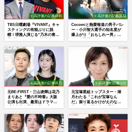
⭐ 高評価の記事(9.8)
⭐ 高評価の記事(8.5)
TBS日曜劇場『VIVANT』キャ
Cocomiと熱愛報道の男子バレ
スティングの有能ぶりに脱
ー・小川智大選手の知名度が
帽！堺雅人演じる“乃木の青年
爆上がり「おもしれー男」フ
期”役は、そっくり説根強い
ァンも驚愕した“ちょけ姿”
Mr.Children桜井和寿のバンド
マン長男・櫻井海音だった
⭐ 高評価の記事(8.7)
⭐ 高評価の記事(10)
元BE:FIRST・三山凌輝は花乃
元宝塚星組トップスター・湖
まりあと『愛の不時着』大阪
月わたる「これが宝塚なん
公演も出演、趣里はドラマ
だ」振り返るかけがえのない
『大空港』番宣行脚に「メン
日々、夢の現在地と“男役”へ
タル強すぎ」の実情
の思い