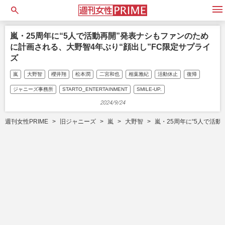
open
嵐・25周年に“5人で活動再開”発表ナシもファンのため
に計画される、大野智4年ぶり“顔出し”FC限定サプライ
ズ
嵐
大野智
櫻井翔
松本潤
二宮和也
相葉雅紀
活動休止
復帰
ジャニーズ事務所
STARTO_ENTERTAINMENT
SMILE-UP.
2024/9/24
週刊女性PRIME
旧ジャニーズ
嵐
大野智
嵐・25周年に“5人で活