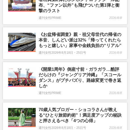
布、“ファン以外”も飛びついた第1弾と衝
撃のラスト
週刊女性PRIME
2026/8/8
《お盆帰省調査》親・祖父母世代の帰省の
本音、しんどい派は32%「帰ってくれたら
もっと嬉しい」家事や金銭負担の“リアル”
週刊女性2026年8月18日・25日号
2026/8/8
《開業1周年》倒産寸前・ガラガラ…酷評
だらけの『ジャングリア沖縄』「スコール
ダンス」がプチバズり、路線変更で巻き返
しか
週刊女性PRIME
2026/8/8
70歳人気ブロガー・ショコラさんが教え
る“ひとり旅節約術”！満足度アップの秘訣
と押さえるべき「4つの心得」
週刊女性2026年8月18日・25日号
2026/8/8