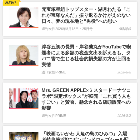
元宝塚星組トップスター・湖月わたる「こ
れが宝塚なんだ」振り返るかけがえのない
日々、夢の現在地と“男役”への思い
週刊女性2026年8月18日・25日号
8時間前
岸谷五朗の長男・岸谷蘭丸がYouTubeで喫
煙者による多額の税金支出を訴えるも、タ
バコ害で生じる社会的損失額の方が上回る
実情
週刊女性PRIME
2026/8/8
Mrs. GREEN APPLE×ミスタードーナツコ
ラボ“限定ボックス”が転売「これ買う人も
すごい」と賛否、懸念される店頭販売への
影響
週刊女性PRIME
2026/8/8
『映画ちいかわ 人魚の島のひみつ』入場
者特典第2弾にボンボンドロップシール配