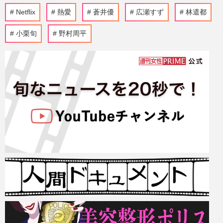
Netflix
熱愛
蒼井優
広瀬すず
林遣都
小栗旬
野村周平