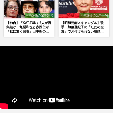
⭐ 高評価の記事(8.7)
⭐ 高評価の記事(8.5)
【独自】『KAT-TUN』6人が再
【昭和芸能スキャンダル】歌
集結か、亀梨和也と赤西仁が
手・加藤登紀子の「ただの左
「秋に驚く発表」田中聖の刑
翼」で片付けられない凄絶半
期満了と重なる“匂わせ”では
生《東大闘争、獄中結婚、別
ない理由
荘で内ゲバ事件》