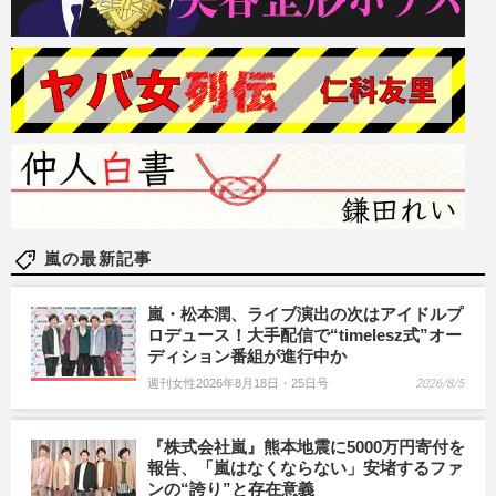
嵐の最新記事
嵐・松本潤、ライブ演出の次はアイドルプ
ロデュース！大手配信で“timelesz式”オー
ディション番組が進行中か
週刊女性2026年8月18日・25日号
2026/8/5
『株式会社嵐』熊本地震に5000万円寄付を
報告、「嵐はなくならない」安堵するファ
ンの“誇り”と存在意義