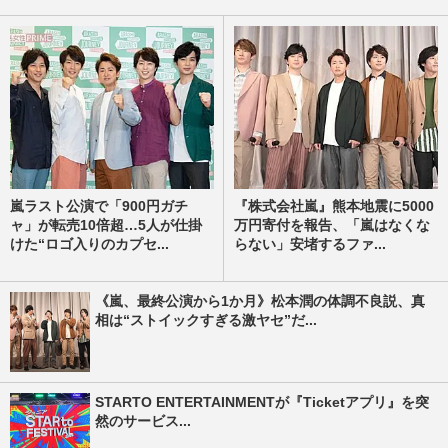
嵐ラスト公演で「900円ガチ
『株式会社嵐』熊本地震に5000
ャ」が転売10倍超…5人が仕掛
万円寄付を報告、「嵐はなくな
けた“ロゴ入りのカプセ...
らない」安堵するファ...
《嵐、最終公演から1か月》松本潤の体調不良説、真
相は“ストイックすぎる激ヤセ”だ...
STARTO ENTERTAINMENTが『Ticketアプリ』を突
然のサービス...