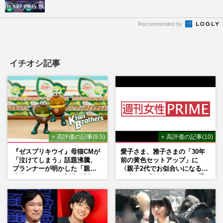
Recommended by
イチオシ記事
⭐ 高評価の記事(9.5)
⭐ 高評価の記事(10)
『ゼスプリキウイ』母猫CMが
愛子さま、雅子さまの「30年
「泣けてしまう」話題沸騰、
前の黄色セットアップ」に
プランナーが明かした「親に
〈親子2代でお似合いになる〉
連絡したくなる」制作秘話
の声、ご成婚時のドレスも手
がけた森英恵さんとの絆