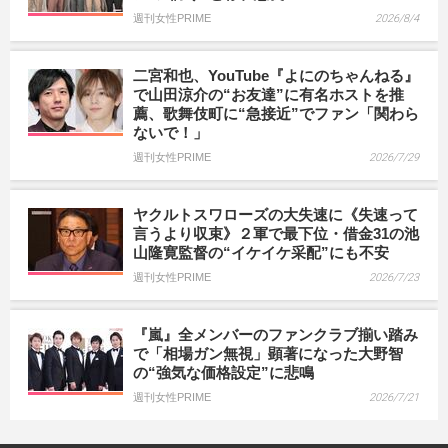
週刊女性PRIME
2026/8/4
二宮和也、YouTube『よにのちゃんねる』
で山田涼介の“お友達”に有名ホストを推
薦、歌舞伎町に“急接近”でファン「関わら
ないで！」
週刊女性PRIME
2026/7/29
ヤクルトスワローズの大失速に《失速って
言うより収束》２軍で最下位・借金31の池
山隆寛監督の“イケイケ采配”にも不安
週刊女性PRIME
2026/7/23
『嵐』全メンバーのファンクラブ揃い踏み
で「相場ガン無視」顕著になった大野智
の“強気な価格設定”に悲鳴
週刊女性PRIME
2026/7/21