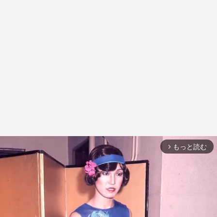
もっと読む
arrow_forward_ios