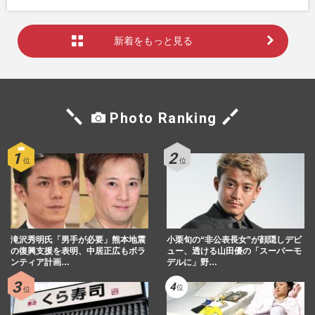
新着をもっと見る
Photo Ranking
滝沢秀明氏「男手が必要」熊本地震
小栗旬の“非公表長女”が顔隠しデビ
の復興支援を表明、中居正広もボラ
ュー、透ける山田優の「スーパーモ
ンティア計画…
デルに」野…