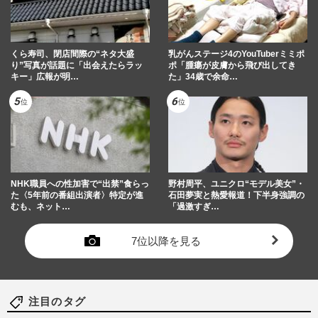
くら寿司、閉店間際の“ネタ大盛
乳がんステージ4のYouTuberミミポ
り”写真が話題に「出会えたらラッ
ポ「腫瘍が皮膚から飛び出してき
キー」広報が明…
た」34歳で余命…
NHK職員への性加害で“出禁”食らっ
野村周平、ユニクロ“モデル美女”・
た〈5年前の番組出演者〉特定が進
石田夢実と熱愛報道！下半身強調の
むも、ネット…
「過激すぎ…
7位以降を見る
注目のタグ