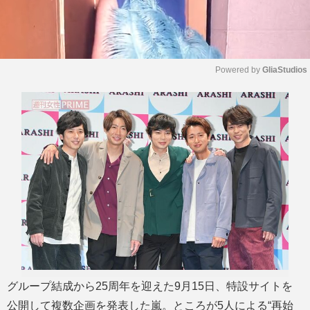
Powered by 
GliaStudios
M
u
t
e
グループ結成から25周年を迎えた9月15日、特設サイトを
公開して複数企画を発表した嵐。ところが5人による“再始