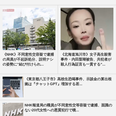
《NHK》不同意性交容疑で逮捕
《北海道旭川市》女子高生殺害
の局員が不起訴処分、説明ナシ
事件・内田梨瑚被告、共犯者が
の姿勢に“結び付けられ...
殺人行為証言も一貫する“...
《東京都八王子市》高校生恐喝事件、示談金の算出根
拠は『チャットGPT』増加する若...
NHK報道局の職員が不同意性交等容疑で逮捕、面識の
ない20代女性への悪質犯行で噴...