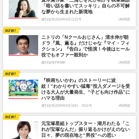
「暗い話を書いてスッキリ」自らの不可解
な夢から生まれた新境地
週刊女性2026年8月11日号
0時間前
ニトリの「Nクールおじさん」清水伸が朝
ドラ『風、薫る』だけじゃな『マイ・フィ
クション』『告白』で怪演！今後はヒール
役でもオファー殺到か
週刊女性PRIME
2時間前
『映画ちいかわ』のストーリーに波
紋！“わかりやすい猛毒”投入ダメージを受
ける大人が大量発生、“子ども向け作品”に
ハマる理由
週刊女性2026年8月18日・25日号
4時間前
元宝塚星組トップスター・湖月わたる「こ
れが宝塚なんだ」振り返るかけがえのない
日々、夢の現在地と“男役”への思い