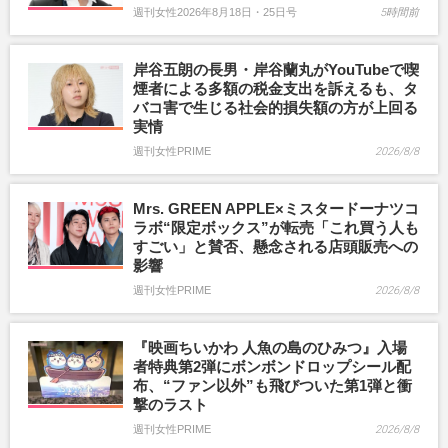
週刊女性2026年8月18日・25日号
5時間前
岸谷五朗の長男・岸谷蘭丸がYouTubeで喫
煙者による多額の税金支出を訴えるも、タ
バコ害で生じる社会的損失額の方が上回る
実情
週刊女性PRIME
2026/8/8
Mrs. GREEN APPLE×ミスタードーナツコ
ラボ“限定ボックス”が転売「これ買う人も
すごい」と賛否、懸念される店頭販売への
影響
週刊女性PRIME
2026/8/8
『映画ちいかわ 人魚の島のひみつ』入場
者特典第2弾にボンボンドロップシール配
布、“ファン以外”も飛びついた第1弾と衝
撃のラスト
週刊女性PRIME
2026/8/8