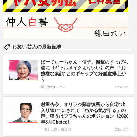
お笑い芸人の最新記事
ぱーてぃーちゃん・信子、衝撃のすっぴん
姿に《ギャルメイクよりいい》の声…“お
嬢様な素顔”とのギャップで好感度爆上が
り
週刊女性PRIME
2026/8/6
村重杏奈、オリラジ藤森慎吾から自宅“出
入り禁止”にされて「わかる気がする」の
声、狙うはフワちゃんのポジション《2026
年8月Choice》
『週刊女性』編集部
2026/8/5