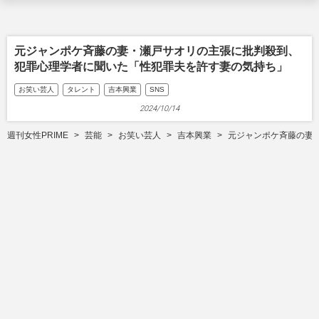
元ジャンポケ斉藤の妻・瀬戸サオリの主張に批判殺到、
犯罪心理学者に聞いた「性犯罪夫を許す妻の気持ち」
お笑い芸人
タレント
吉本興業
SNS
2024/10/14
週刊女性PRIME
芸能
お笑い芸人
吉本興業
元ジャンポケ斉藤の妻