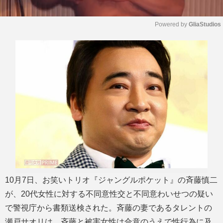
Powered by 
GliaStudios
M
u
t
e
10月7日、お笑いトリオ『ジャングルポケット』の斉藤慎二
が、20代女性に対する不同意性交と不同意わいせつの疑い
で警視庁から書類送検された。斉藤の妻であるタレントの
瀬戸サオリは、斉藤と被害女性は合意のうえで性行為に及