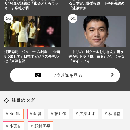
り”写真が話題に「出会えたらラッ
石田夢実と熱愛報道！下半身強調の
キー」広報が明…
「過激すぎ…
滝沢秀明、ジャニーズ社員に「企画
ニトリの「Nクールおじさん」清水
5つ出して」目指すビジネスモデル
伸が朝ドラ『風、薫る』だけじゃな
は『米津玄師…
『マイ・フィ…
7位以降を見る
注目のタグ
Netflix
熱愛
蒼井優
広瀬すず
林遣都
小栗旬
野村周平