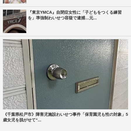
『東京YMCA』自閉症女性に「子どもをつくる練習
を」準強制わいせつ容疑で逮捕…元...
《千葉県松戸市》障害児施設わいせつ事件「保育園児も性の対象」5
歳女児を脱がせて“...