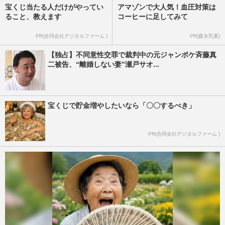
宝くじ当たる人だけがやってい
アマゾンで大人気！血圧対策は
ること、教えます
コーヒーに足してみて
PR(合同会社デジタルファーム )
PR(森永乳業)
【独占】不同意性交罪で裁判中の元ジャンポケ斉藤真
二被告、“離婚しない妻”瀬戸サオ...
宝くじで貯金増やしたいなら「〇〇するべき」
PR(合同会社デジタルファーム )