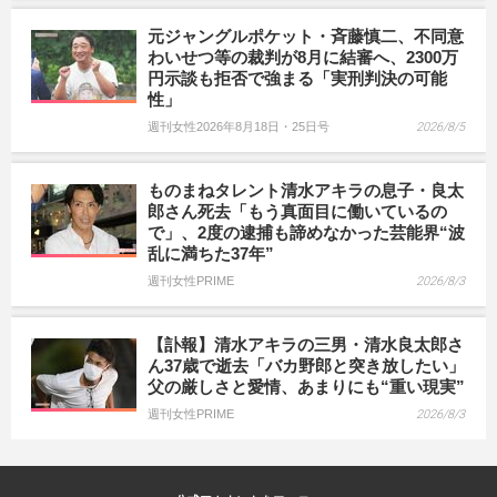
元ジャングルポケット・斉藤慎二、不同意
わいせつ等の裁判が8月に結審へ、2300万
円示談も拒否で強まる「実刑判決の可能
性」
週刊女性2026年8月18日・25日号
2026/8/5
ものまねタレント清水アキラの息子・良太
郎さん死去「もう真面目に働いているの
で」、2度の逮捕も諦めなかった芸能界“波
乱に満ちた37年”
週刊女性PRIME
2026/8/3
【訃報】清水アキラの三男・清水良太郎さ
ん37歳で逝去「バカ野郎と突き放したい」
父の厳しさと愛情、あまりにも“重い現実”
週刊女性PRIME
2026/8/3