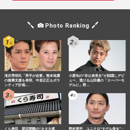
Photo Ranking
滝沢秀明氏「男手が必要」熊本地震
小栗旬の“非公表長女”が顔隠しデビ
の復興支援を表明、中居正広もボラ
ュー、透ける山田優の「スーパーモ
ンティア計画…
デルに」野…
くら寿司、閉店間際の“ネタ大盛
野村周平、ユニクロ“モデル美女”・