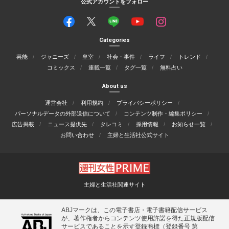
公式アカウントをフォロー
Categories
芸能
ジャニーズ
皇室
社会・事件
ライフ
トレンド
コミックス
連載一覧
タグ一覧
無料占い
About us
運営会社
利用規約
プライバシーポリシー
パーソナルデータの外部送信について
コンテンツ制作・編集ポリシー
広告掲載
ニュース提供先
タレコミ
採用情報
お知らせ一覧
お問い合わせ
主婦と生活社公式サイト
主婦と生活社関連サイト
ABJマークは、この電子書店・電子書籍配信サービス
が、著作権者からコンテンツ使用許諾を得た正規版配信
サービスであることを示す登録商標（登録番号 第