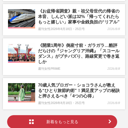
《お盆帰省調査》親・祖父母世代の帰省の
本音、しんどい派は32%「帰ってくれたら
もっと嬉しい」家事や金銭負担の“リアル”
週刊女性2026年8月18日・25日号
2026/8/8
《開業1周年》倒産寸前・ガラガラ…酷評
だらけの『ジャングリア沖縄』「スコール
ダンス」がプチバズり、路線変更で巻き返
しか
週刊女性PRIME
2026/8/8
70歳人気ブロガー・ショコラさんが教え
る“ひとり旅節約術”！満足度アップの秘訣
と押さえるべき「4つの心得」
週刊女性2026年8月18日・25日号
2026/8/8
新着をもっと見る