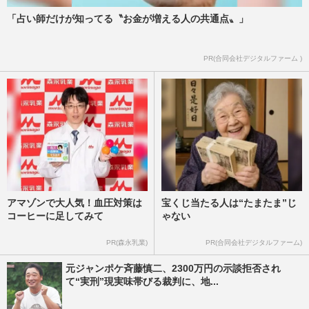
「占い師だけが知ってる〝お金が増える人の共通点〟」
PR(合同会社デジタルファーム )
アマゾンで大人気！血圧対策は
宝くじ当たる人は“たまたま”じ
コーヒーに足してみて
ゃない
PR(森永乳業)
PR(合同会社デジタルファーム)
元ジャンポケ斉藤慎二、2300万円の示談拒否され
て“実刑”現実味帯びる裁判に、地...