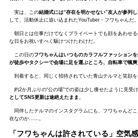
実は、この
結婚式には“存在を明かせない”友人が参列
して、活動休止に追い込まれたYouTuber・フワちゃんだ
朝日とは仕事だけでなくプライベートでも顔をあわせる仲
な日をお祝いすべく駆けつけたわけだ。
この日の
フワちゃんはいつものカラフルファッションを
が徒歩やタクシーで会場に足を運ぶところ、自転車で颯爽
到着すると、同じく招待されていた青山テルマと笑顔を
約2か月ぶりの“公の場”での姿は少し痩せたように見受
としてSNS更新は途絶えたまま
。
同伴したテルマのインスタグラムにも、フワちゃんどころ
在なのか……。
「フワちゃんは許されている」空気