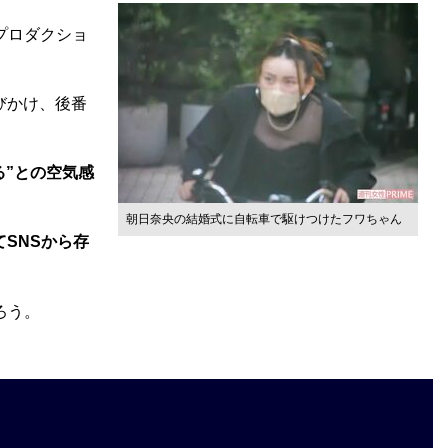
プロダクショ
びかけ、後番
る”との空気感
朝日奈央の結婚式に自転車で駆けつけたフワちゃん
SNSから存
ろう。