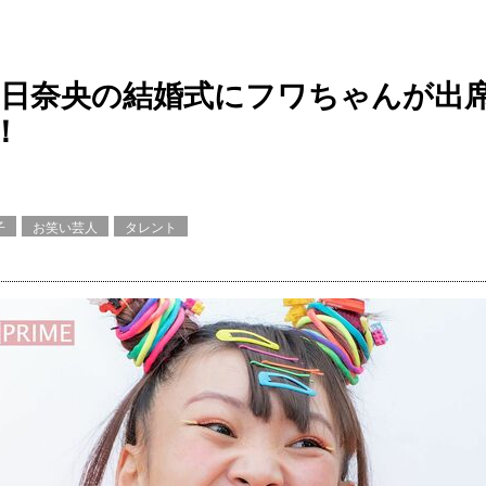
朝日奈央の結婚式にフワちゃんが出席
！
子
お笑い芸人
タレント