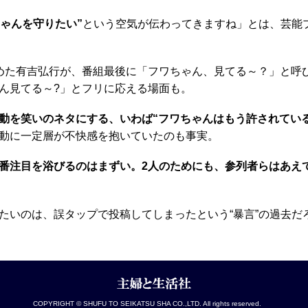
ちゃんを守りたい”
という空気が伝わってきますね」とは、芸能
めた有吉弘行が、番組最後に「フワちゃん、見てる～？」と呼
ん見てる～?」とフリに応える場面も。
騒動を笑いのネタにする、いわば“フワちゃんはもう許されてい
動に一定層が不快感を抱いていたのも事実。
番注目を浴びるのはまずい。2人のためにも、参列者らはあえて
いのは、誤タップで投稿してしまったという“暴言”の過去だ
COPYRIGHT © SHUFU TO SEIKATSU SHA CO.,LTD. All rights reserved.