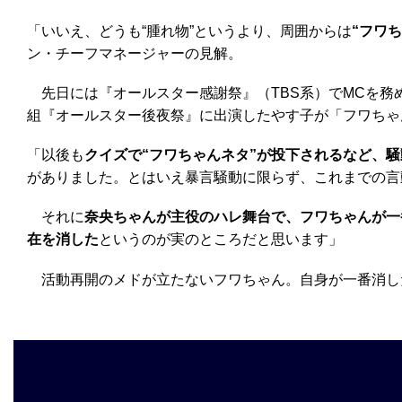
「いいえ、どうも“腫れ物”というより、周囲からは
“フワ
ン・チーフマネージャーの見解。
先日には『オールスター感謝祭』（TBS系）でMCを務
組『オールスター後夜祭』に出演したやす子が「フワちゃ
「以後も
クイズで“フワちゃんネタ”が投下されるなど、
がありました。とはいえ暴言騒動に限らず、これまでの言
それに
奈央ちゃんが主役のハレ舞台で、フワちゃんが一
在を消した
というのが実のところだと思います」
活動再開のメドが立たないフワちゃん。自身が一番消した