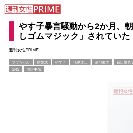
やす子暴言騒動から2か月、
しゴムマジック」されていた
週刊女性PRIME
フワちゃん
結婚式
やす子
活動休止
菊地亜美
百田夏菜
SNS
誹謗中傷