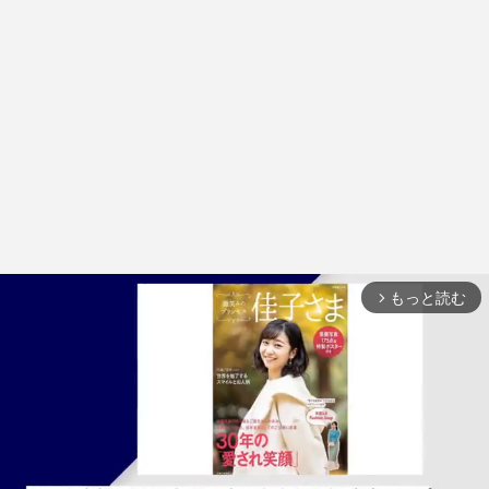
もっと読む
arrow_forward_ios