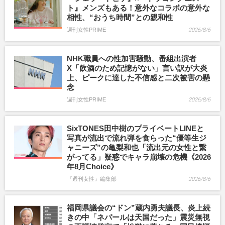
ト』メンズもある！意外なコラボの意外な
相性、“おうち時間”との親和性
週刊女性PRIME
2026/8/6
NHK職員への性加害騒動、番組出演者
X「飲酒のため記憶がない」言い訳が大炎
上、ピークに達した不信感と二次被害の懸
念
週刊女性PRIME
2026/8/6
SixTONES田中樹のプライベートLINEと
写真が流出で流れ弾を食らった“優等生ジ
ャニーズ”の亀梨和也「流出元の女性と繋
がってる」疑惑でキャラ崩壊の危機《2026
年8月Choice》
『週刊女性』編集部
2026/8/6
福岡県議会の“ドン”蔵内勇夫議長、炎上続
きの中「ネパールは天国だった」震災無視