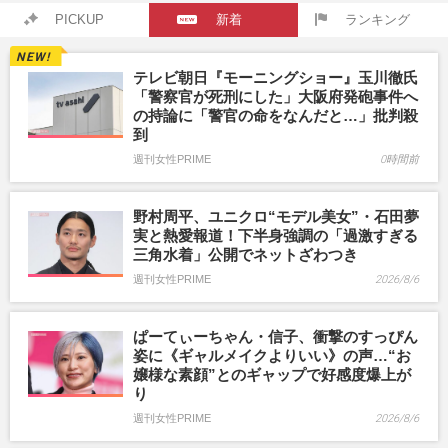
PICKUP
新着
ランキング
テレビ朝日『モーニングショー』玉川徹氏
「警察官が死刑にした」大阪府発砲事件へ
の持論に「警官の命をなんだと…」批判殺
到
週刊女性PRIME
0時間前
野村周平、ユニクロ“モデル美女”・石田夢
実と熱愛報道！下半身強調の「過激すぎる
三角水着」公開でネットざわつき
週刊女性PRIME
2026/8/6
ぱーてぃーちゃん・信子、衝撃のすっぴん
姿に《ギャルメイクよりいい》の声…“お
嬢様な素顔”とのギャップで好感度爆上が
り
週刊女性PRIME
2026/8/6