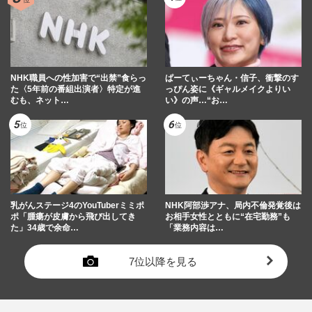
NHK職員への性加害で“出禁”食らっ
ぱーてぃーちゃん・信子、衝撃のす
た〈5年前の番組出演者〉特定が進
っぴん姿に《ギャルメイクよりい
むも、ネット…
い》の声…“お…
乳がんステージ4のYouTuberミミポ
NHK阿部渉アナ、局内不倫発覚後は
ポ「腫瘍が皮膚から飛び出してき
お相手女性とともに“在宅勤務”も
た」34歳で余命…
「業務内容は…
7位以降を見る