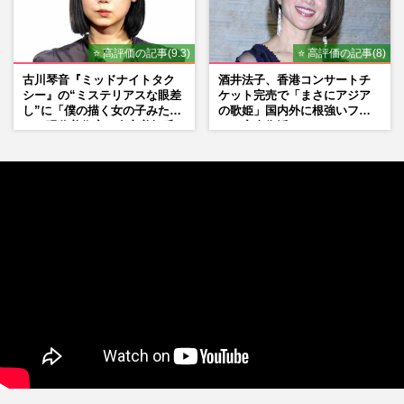
⭐ 高評価の記事(9.3)
⭐ 高評価の記事(8)
古川琴音『ミッドナイトタク
酒井法子、香港コンサートチ
シー』の“ミステリアスな眼差
ケット完売で「まさにアジア
し”に「僕の描く女の子みた
の歌姫」国内外に根強いファ
い」現代美術家・奈良美智氏
ンで完全復活か
もSNSで“公認”