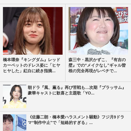
橋本環奈『キングダム』レッド
森三中・黒沢かずこ、『有吉の
カーペットのドレス姿に「ヒヤ
壁』での“メイクなし”ギャル曽
ヒヤした」紅白に続き指摘...
根の完全再現がレベチで...
朝ドラ『風、薫る』再び苦戦も…次期『ブラッサム』
豪華キャストに歓喜と主題歌「YO...
《佐藤二朗・橋本愛ハラスメント騒動》フジ月9ドラ
マ“制作中止”で「短絡的すぎる」...