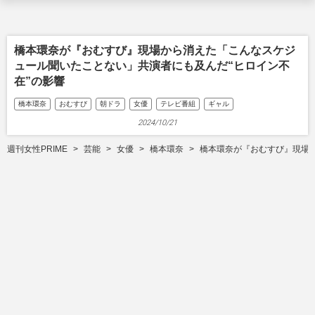
橋本環奈が『おむすび』現場から消えた「こんなスケジ
ュール聞いたことない」共演者にも及んだ“ヒロイン不
在”の影響
橋本環奈
おむすび
朝ドラ
女優
テレビ番組
ギャル
2024/10/21
週刊女性PRIME
芸能
女優
橋本環奈
橋本環奈が『おむすび』現場か