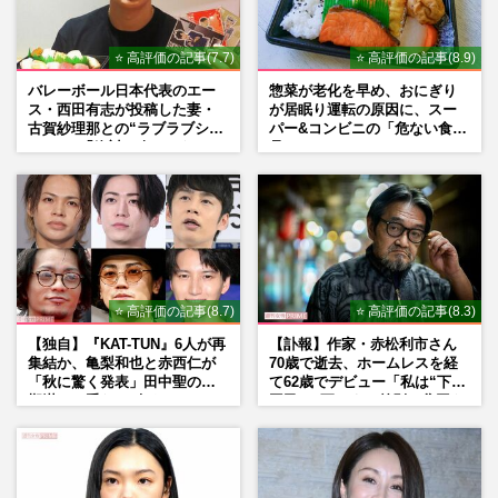
⭐ 高評価の記事(7.7)
⭐ 高評価の記事(8.9)
バレーボール日本代表のエー
惣菜が老化を早め、おにぎり
ス・西田有志が投稿した妻・
が居眠り運転の原因に、スー
古賀紗理那との“ラブラブショ
パー&コンビニの「危ない食
ット”に「絶対に今じゃない」
品」
「空気読んで」ネット上で批
判殺到の理由
⭐ 高評価の記事(8.7)
⭐ 高評価の記事(8.3)
【独自】『KAT-TUN』6人が再
【訃報】作家・赤松利市さん
集結か、亀梨和也と赤西仁が
70歳で逝去、ホームレスを経
「秋に驚く発表」田中聖の刑
て62歳でデビュー「私は“下級
期満了と重なる“匂わせ”では
国民”。死ぬまで差別と貧困を
ない理由
書き続けます」壮絶人生