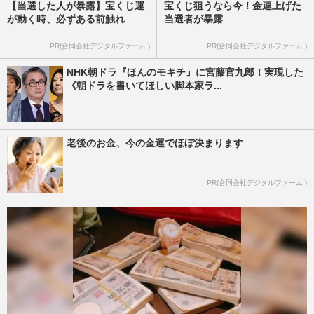
【当選した人が暴露】宝くじ運
宝くじ狙うなら今！金運上げた
が動く時、必ずある前触れ
当選者が暴露
PR(合同会社デジタルファーム )
PR(合同会社デジタルファーム )
NHK朝ドラ『ほんのモキチ』に宮藤官九郎！実現した
《朝ドラを書いてほしい脚本家ラ...
老後のお金、今の金運でほぼ決まります
PR(合同会社デジタルファーム )