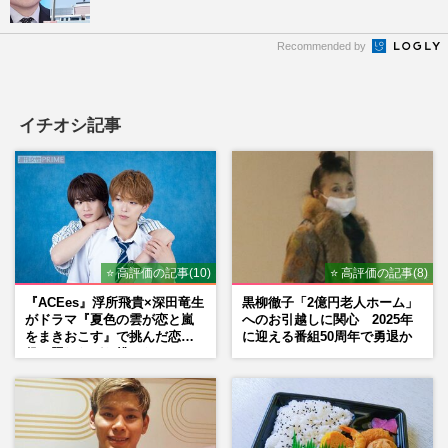
Recommended by
イチオシ記事
⭐ 高評価の記事(10)
⭐ 高評価の記事(8)
『ACEes』浮所飛貴×深田竜生
黒柳徹子「2億円老人ホーム」
がドラマ『夏色の雲が恋と嵐
へのお引越しに関心 2025年
をまきおこす』で挑んだ恋人
に迎える番組50周年で勇退か
役、照れながら挑んだキュン
シーン秘話