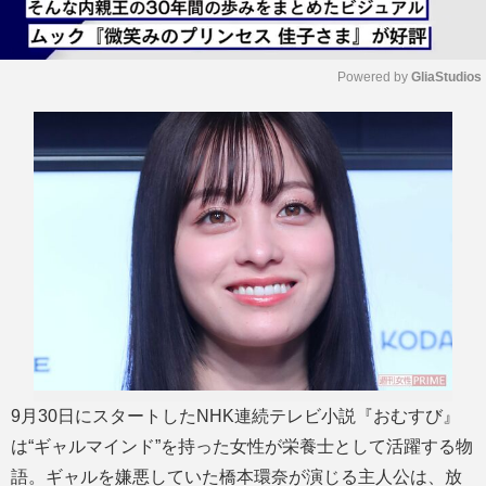
Powered by 
GliaStudios
M
u
t
e
9月30日にスタートしたNHK連続テレビ小説『おむすび』
は“ギャルマインド”を持った女性が栄養士として活躍する物
語。ギャルを嫌悪していた橋本環奈が演じる主人公は、放