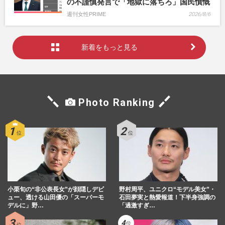
の不謹慎発言で「地獄に落ちろ」国民憤慨
週刊女性PRIME
2026/8/6
新着をもっと見る
Photo Ranking
小栗旬の“非公表長女”が顔隠しデビ
野村周平、ユニクロ“モデル美女”・
ュー、透ける山田優の「スーパーモ
石田夢実と熱愛報道！下半身強調の
デルに」野…
「過激すぎ…