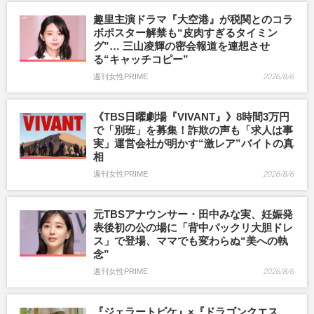
趣里主演ドラマ『大空港』が税関とのコラ
ボポスター解禁も“皮肉すぎるタイミン
グ”… 三山凌輝の密会報道を連想させ
る“キャッチコピー”
週刊女性PRIME
2026/8/6
《TBS日曜劇場『VIVANT』》8時間3万円
で「別班」を募集！詐欺の声も「求人は事
実」運営会社が明かす“激レア”バイトの真
相
週刊女性PRIME
2026/8/6
元TBSアナウンサー・田中みな実、妊娠発
表後初の公の場に「背中パックリ大胆ドレ
ス」で登場、ママでも変わらぬ“美への執
念”
週刊女性PRIME
2026/8/6
『ジェラートピケ』×『ドラゴンクエス