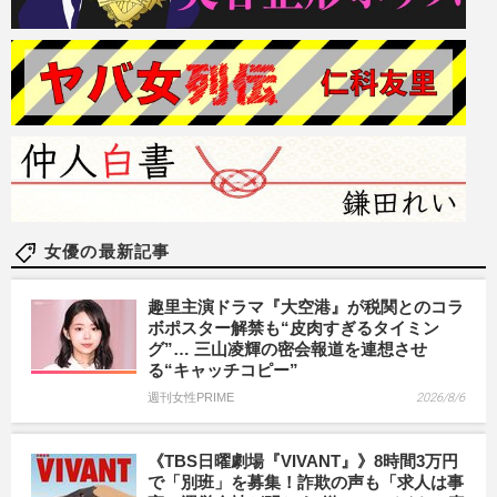
女優の最新記事
趣里主演ドラマ『大空港』が税関とのコラ
ボポスター解禁も“皮肉すぎるタイミン
グ”… 三山凌輝の密会報道を連想させ
る“キャッチコピー”
週刊女性PRIME
2026/8/6
《TBS日曜劇場『VIVANT』》8時間3万円
で「別班」を募集！詐欺の声も「求人は事