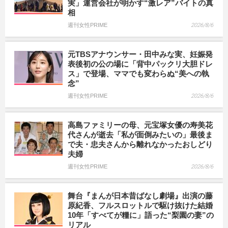
実」運営会社が明かす“激レア”バイトの真
相
週刊女性PRIME
2026/8/6
元TBSアナウンサー・田中みな実、妊娠発
表後初の公の場に「背中パックリ大胆ドレ
ス」で登場、ママでも変わらぬ“美への執
念”
週刊女性PRIME
2026/8/6
高島ファミリーの母、元宝塚女優の寿美花
代さんが逝去「私が面倒みたいの」最後ま
で夫・忠夫さんから離れなかったおしどり
夫婦
週刊女性PRIME
2026/8/6
舞台『まんが日本昔ばなし劇場』出演の藤
原紀香、フルスロットルで駆け抜けた結婚
10年「すべてが糧に」語った“梨園の妻”の
リアル