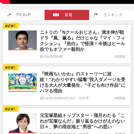
PICKUP
新着
ランキング
ニトリの「Nクールおじさん」清水伸が朝
ドラ『風、薫る』だけじゃな『マイ・フィ
クション』『告白』で怪演！今後はヒール
役でもオファー殺到か
週刊女性PRIME
0時間前
『映画ちいかわ』のストーリーに波
紋！“わかりやすい猛毒”投入ダメージを受
ける大人が大量発生、“子ども向け作品”に
ハマる理由
週刊女性2026年8月18日・25日号
2時間前
元宝塚星組トップスター・湖月わたる「こ
れが宝塚なんだ」振り返るかけがえのない
日々、夢の現在地と“男役”への思い