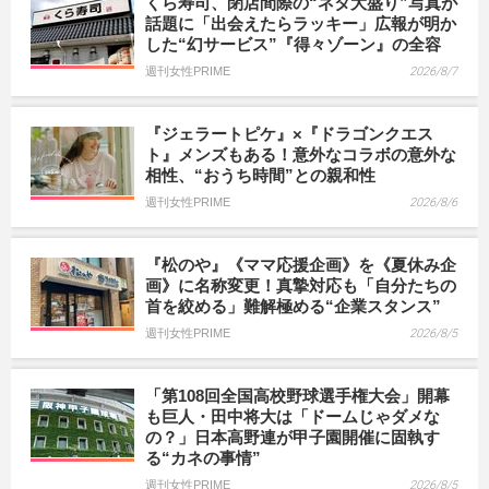
くら寿司、閉店間際の“ネタ大盛り”写真が
話題に「出会えたらラッキー」広報が明か
した“幻サービス”『得々ゾーン』の全容
週刊女性PRIME
2026/8/7
『ジェラートピケ』×『ドラゴンクエス
ト』メンズもある！意外なコラボの意外な
相性、“おうち時間”との親和性
週刊女性PRIME
2026/8/6
『松のや』《ママ応援企画》を《夏休み企
画》に名称変更！真摯対応も「自分たちの
首を絞める」難解極める“企業スタンス”
週刊女性PRIME
2026/8/5
「第108回全国高校野球選手権大会」開幕
も巨人・田中将大は「ドームじゃダメな
の？」日本高野連が甲子園開催に固執す
る“カネの事情”
週刊女性PRIME
2026/8/5