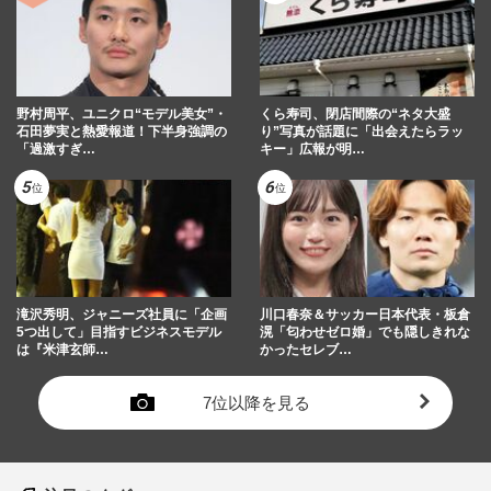
野村周平、ユニクロ“モデル美女”・
くら寿司、閉店間際の“ネタ大盛
石田夢実と熱愛報道！下半身強調の
り”写真が話題に「出会えたらラッ
「過激すぎ…
キー」広報が明…
滝沢秀明、ジャニーズ社員に「企画
川口春奈＆サッカー日本代表・板倉
5つ出して」目指すビジネスモデル
滉「匂わせゼロ婚」でも隠しきれな
は『米津玄師…
かったセレブ…
7位以降を見る