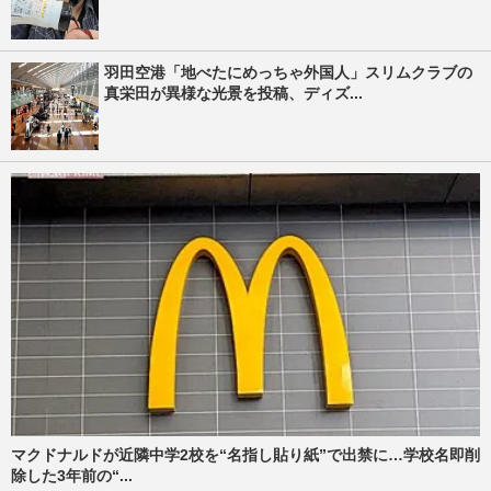
羽田空港「地べたにめっちゃ外国人」スリムクラブの
真栄田が異様な光景を投稿、ディズ...
マクドナルドが近隣中学2校を“名指し貼り紙”で出禁に…学校名即削
除した3年前の“...