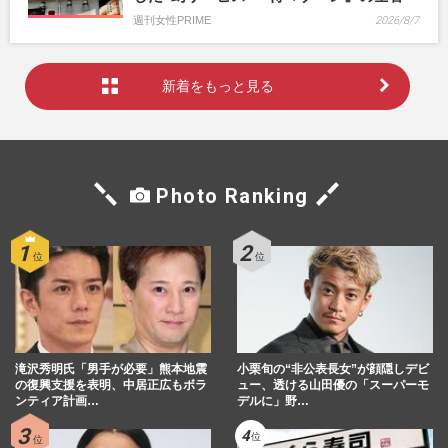
週刊女性PRIME
2026/8/7
新着をもっと見る
Photo Ranking
滝沢秀明氏「男手が必要」熊本地震
小栗旬の“非公表長女”が顔隠しデビ
の復興支援を表明、中居正広もボラ
ュー、透ける山田優の「スーパーモ
ンティア計画…
デルに」野…