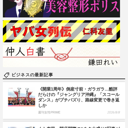
ビジネスの最新記事
《開業1周年》倒産寸前・ガラガラ…酷評
だらけの『ジャングリア沖縄』「スコール
ダンス」がプチバズり、路線変更で巻き返
しか
週刊女性PRIME
2026/8/8