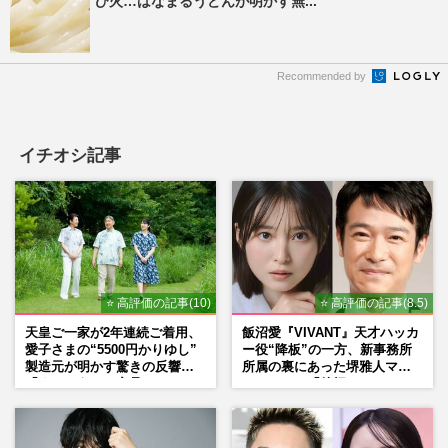
び火…はなまるうどんが明かす無...
Recommended by
イチオシ記事
⭐ 高評価の記事(10)
⭐ 高評価の記事(8.5)
天皇ご一家が2年連続ご着用、
飯沼愛『VIVANT』天才ハッカ
愛子さまの“5500円かりゆし”
ー役“降板”の一方、新事務所
製造元が明かす驚きの反響
所属の裏にあった堺雅人マネ
「まさかうちの商品とは…」
ージャーの「後押し」