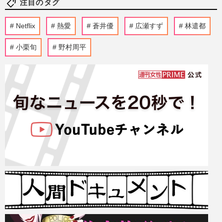
注目のタグ
Netflix
熱愛
蒼井優
広瀬すず
林遣都
小栗旬
野村周平