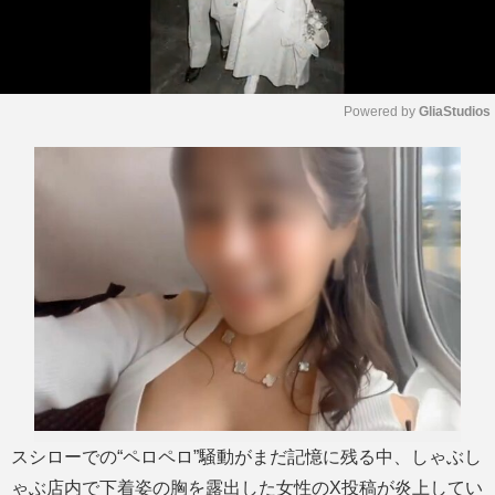
Powered by 
GliaStudios
M
u
t
e
スシローでの“ペロペロ”騒動がまだ記憶に残る中、しゃぶし
ゃぶ店内で下着姿の胸を露出した女性のX投稿が炎上してい