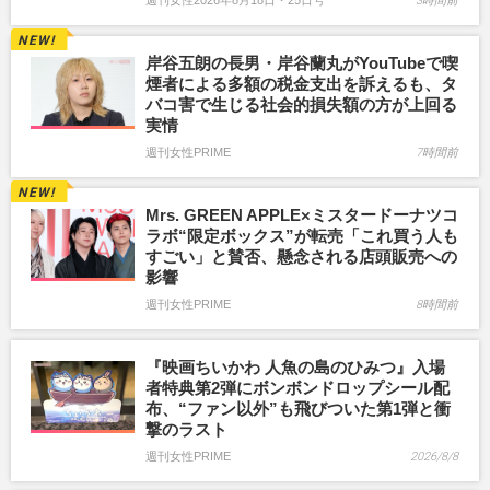
週刊女性2026年8月18日・25日号
3時間前
岸谷五朗の長男・岸谷蘭丸がYouTubeで喫
煙者による多額の税金支出を訴えるも、タ
バコ害で生じる社会的損失額の方が上回る
実情
週刊女性PRIME
7時間前
Mrs. GREEN APPLE×ミスタードーナツコ
ラボ“限定ボックス”が転売「これ買う人も
すごい」と賛否、懸念される店頭販売への
影響
週刊女性PRIME
8時間前
『映画ちいかわ 人魚の島のひみつ』入場
者特典第2弾にボンボンドロップシール配
布、“ファン以外”も飛びついた第1弾と衝
撃のラスト
週刊女性PRIME
2026/8/8