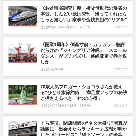
《お盆帰省調査》親・祖父母世代の帰省の
本音、しんどい派は32%「帰ってくれたら
もっと嬉しい」家事や金銭負担の“リアル”
週刊女性2026年8月18日・25日号
2026/8/8
《開業1周年》倒産寸前・ガラガラ…酷評
だらけの『ジャングリア沖縄』「スコール
ダンス」がプチバズり、路線変更で巻き返
しか
週刊女性PRIME
2026/8/8
70歳人気ブロガー・ショコラさんが教え
る“ひとり旅節約術”！満足度アップの秘訣
と押さえるべき「4つの心得」
週刊女性2026年8月18日・25日号
2026/8/8
くら寿司、閉店間際の“ネタ大盛り”写真が
話題に「出会えたらラッキー」広報が明か
した“幻サービス”『得々ゾーン』の全容