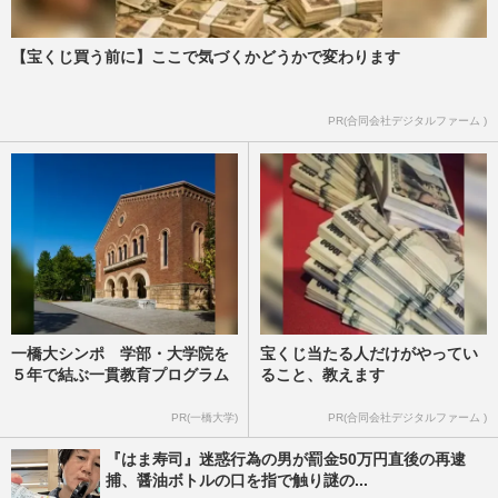
【宝くじ買う前に】ここで気づくかどうかで変わります
PR(合同会社デジタルファーム )
一橋大シンポ 学部・大学院を
宝くじ当たる人だけがやってい
５年で結ぶ一貫教育プログラム
ること、教えます
PR(一橋大学)
PR(合同会社デジタルファーム )
『はま寿司』迷惑行為の男が罰金50万円直後の再逮
捕、醤油ボトルの口を指で触り謎の...