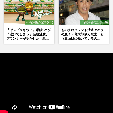
⭐ 高評価の記事(9.5)
⭐ 高評価の記事(10)
『ゼスプリキウイ』母猫CMが
ものまねタレント清水アキラ
「泣けてしまう」話題沸騰、
の息子・良太郎さん死去「も
プランナーが明かした「親に
う真面目に働いているの
連絡したくなる」制作秘話
で」、2度の逮捕も諦めなかっ
た芸能界“波乱に満ちた37年”