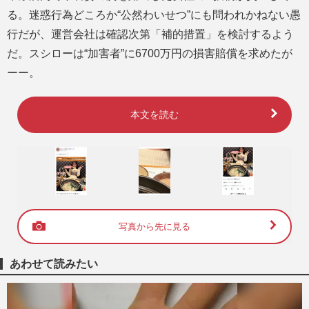
る。迷惑行為どころか“公然わいせつ”にも問われかねない愚
行だが、運営会社は確認次第「補的措置」を検討するよう
だ。スシローは“加害者”に6700万円の損害賠償を求めたが
ーー。
本文を読む
写真から先に見る
あわせて読みたい