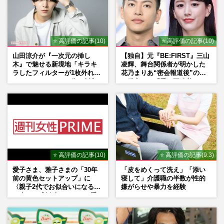
⭐ 高評価の記事(10)
⭐ 高評価の記事(10)
山田涼介が『一次元の挿し
【独自】元『BE:FIRST』三山
木』で魅せる新境地「キラキ
凌輝、舞台関係者が明かした
ラしたフィルターが1枚外れて
花乃まりあ“密会報道後”の呆
くれたら」アイドル像を封印
れ発言と、『愛の不時着』の
した覚悟
劇場が答えた共演舞台の行方
⭐ 高評価の記事(10)
⭐ 高評価の記事(9.3)
愛子さま、雅子さまの「30年
「皮をめくって洗え」「添い
前の黄色セットアップ」に
寝して」介護職の半数が性的
〈親子2代でお似合いになる〉
嫌がらせや暴力を経験
の声、ご成婚時のドレスも手
がけた森英恵さんとの絆