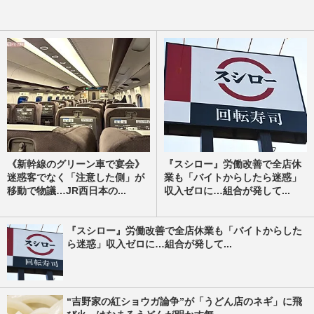
《新幹線のグリーン車で宴会》
『スシロー』労働改善で全店休
迷惑客でなく「注意した側」が
業も「バイトからしたら迷惑」
移動で物議…JR西日本の...
収入ゼロに…組合が発して...
『スシロー』労働改善で全店休業も「バイトからした
ら迷惑」収入ゼロに…組合が発して...
“吉野家の紅ショウガ論争”が「うどん店のネギ」に飛