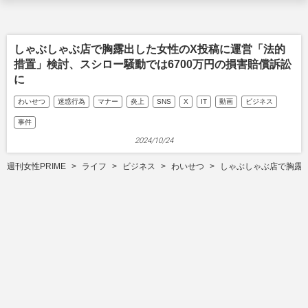
しゃぶしゃぶ店で胸露出した女性のX投稿に運営「法的
措置」検討、スシロー騒動では6700万円の損害賠償訴訟
に
わいせつ
迷惑行為
マナー
炎上
SNS
X
IT
動画
ビジネス
事件
2024/10/24
週刊女性PRIME
ライフ
ビジネス
わいせつ
しゃぶしゃぶ店で胸露出