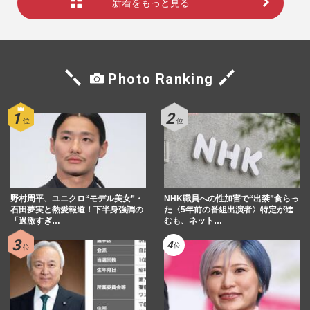
新着をもっと見る
Photo Ranking
野村周平、ユニクロ“モデル美女”・
NHK職員への性加害で“出禁”食らっ
石田夢実と熱愛報道！下半身強調の
た〈5年前の番組出演者〉特定が進
「過激すぎ…
むも、ネット…