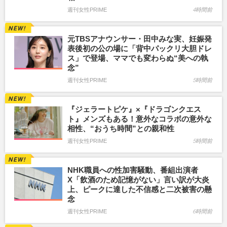
週刊女性PRIME
4時間前
元TBSアナウンサー・田中みな実、妊娠発
表後初の公の場に「背中パックリ大胆ドレ
ス」で登場、ママでも変わらぬ“美への執
念”
週刊女性PRIME
5時間前
『ジェラートピケ』×『ドラゴンクエス
ト』メンズもある！意外なコラボの意外な
相性、“おうち時間”との親和性
週刊女性PRIME
5時間前
NHK職員への性加害騒動、番組出演者
X「飲酒のため記憶がない」言い訳が大炎
上、ピークに達した不信感と二次被害の懸
念
週刊女性PRIME
6時間前