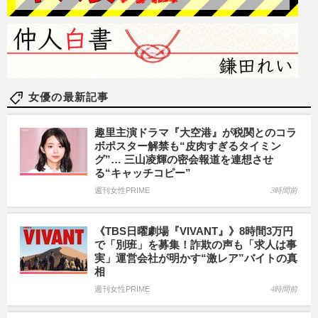
女優の最新記事
趣里主演ドラマ『大空港』が税関とのコラ
ボポスター解禁も“皮肉すぎるタイミン
グ”… 三山凌輝の密会報道を連想させ
る“キャッチコピー”
週刊女性PRIME
3時間前
《TBS日曜劇場『VIVANT』》8時間3万円
で「別班」を募集！詐欺の声も「求人は事
実」運営会社が明かす“激レア”バイトの真
相
週刊女性PRIME
4時間前