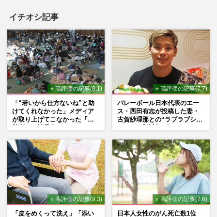
イチオシ記事
⭐ 高評価の記事(8.1)
⭐ 高評価の記事(7.7)
「“若いから仕方ないね”と助
バレーボール日本代表のエー
けてくれなかった」メディア
ス・西田有志が投稿した妻・
が取り上げてこなかった『避
古賀紗理那との“ラブラブショ
難所での性暴力』
ット”に「絶対に今じゃない」
「空気読んで」ネット上で批
判殺到の理由
⭐ 高評価の記事(9.3)
⭐ 高評価の記事(7.6)
「皮をめくって洗え」「添い
日本人女性のがん死亡数1位