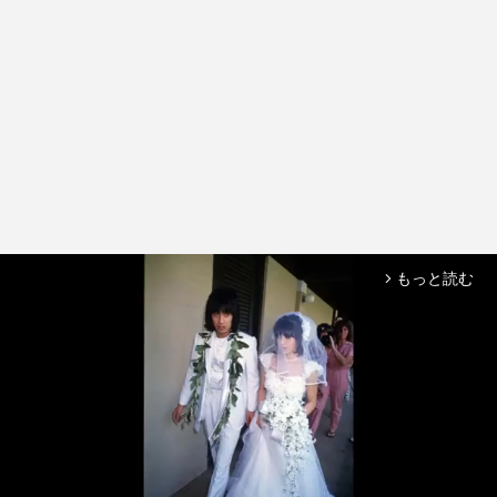
もっと読む
arrow_forward_ios