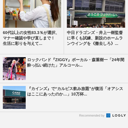
60代以上の女性83.3％が選択、
中日ドラゴンズ・井上一樹監督
マナー確認や学び直しまで！
に早くも試練、新設のホームラ
生活に彩りを与えて...
ンウイングを《撤去しろ》...
ロックバンド『ZIGGY』ボーカル・森重樹一「24年間
酔っ払い続けた」アルコール...
『カインズ』で“カルピス飲み放題”が復活「オアシス
はここにあったのか…」10万杯...
Recommended by