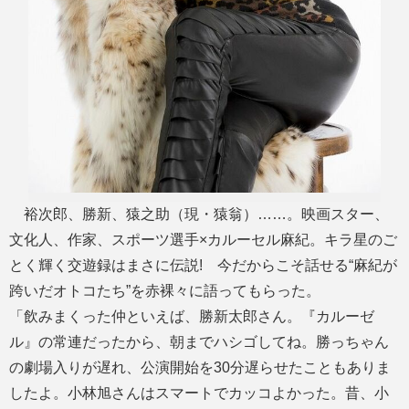
裕次郎、勝新、猿之助（現・猿翁）……。映画スター、
文化人、作家、スポーツ選手×カルーセル麻紀。キラ星のご
とく輝く交遊録はまさに伝説! 今だからこそ話せる“麻紀が
跨いだオトコたち”を赤裸々に語ってもらった。
「飲みまくった仲といえば、勝新太郎さん。『カルーゼ
ル』の常連だったから、朝までハシゴしてね。勝っちゃん
の劇場入りが遅れ、公演開始を30分遅らせたこともありま
したよ。小林旭さんはスマートでカッコよかった。昔、小