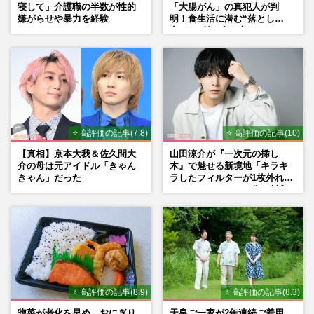
寝して」介護職の半数が性的
「大腸がん」の真犯人が判
嫌がらせや暴力を経験
明！食生活に潜む“落とし
穴”との付き合い方
⭐ 高評価の記事(7.8)
⭐ 高評価の記事(10)
【真相】京本大我＆佐久間大
山田涼介が『一次元の挿し
介の母は元アイドル「きゃん
木』で魅せる新境地「キラキ
きゃん」だった
ラしたフィルターが1枚外れて
くれたら」アイドル像を封印
した覚悟
⭐ 高評価の記事(8.9)
⭐ 高評価の記事(8.3)
惣菜が老化を早め、おにぎり
天皇ご一家が2年連続ご着用、