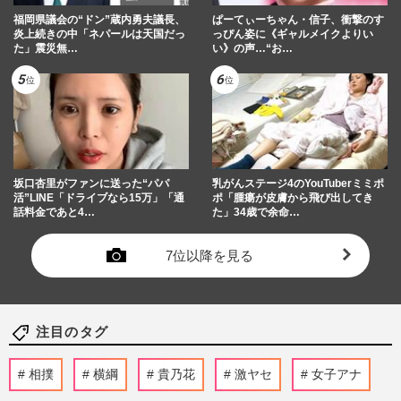
福岡県議会の“ドン”蔵内勇夫議長、
ぱーてぃーちゃん・信子、衝撃のす
炎上続きの中「ネパールは天国だっ
っぴん姿に《ギャルメイクよりい
た」震災無…
い》の声…“お…
坂口杏里がファンに送った“パパ
乳がんステージ4のYouTuberミミポ
活”LINE「ドライブなら15万」「通
ポ「腫瘍が皮膚から飛び出してき
話料金であと4…
た」34歳で余命…
7位以降を見る
注目のタグ
相撲
横綱
貴乃花
激ヤセ
女子アナ