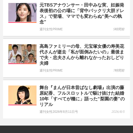
元TBSアナウンサー・田中みな実、妊娠発
表後初の公の場に「背中パックリ大胆ドレ
ス」で登場、ママでも変わらぬ“美への執
念”
週刊女性PRIME
5時間前
高島ファミリーの母、元宝塚女優の寿美花
代さんが逝去「私が面倒みたいの」最後ま
で夫・忠夫さんから離れなかったおしどり
夫婦
週刊女性PRIME
7時間前
舞台『まんが日本昔ばなし劇場』出演の藤
原紀香、フルスロットルで駆け抜けた結婚
10年「すべてが糧に」語った“梨園の妻”の
リアル
週刊女性2026年8月11日号
2026/8/5