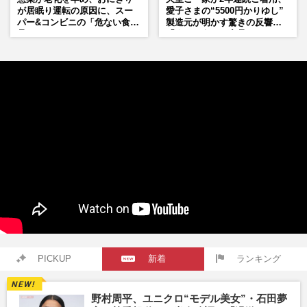
が居眠り運転の原因に、スー
愛子さまの“5500円かりゆし”
パー&コンビニの「危ない食
製造元が明かす驚きの反響
品」
「まさかうちの商品とは…」
PICKUP
新着
ランキング
野村周平、ユニクロ“モデル美女”・石田夢