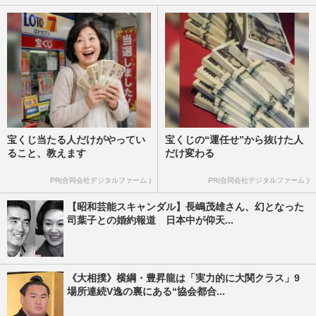
宝くじ当たる人だけがやってい
宝くじの“運任せ”から抜けた人
ること、教えます
だけ変わる
PR(合同会社デジタルファーム )
PR(合同会社デジタルファーム )
【昭和芸能スキャンダル】長嶋茂雄さん、幻となった
司葉子との婚約報道 日本中が仰天...
《大相撲》横綱・豊昇龍は「実力的に大関クラス」9
場所連続V逸の裏にある“協会都合...