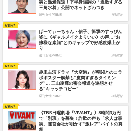
実と熱愛報道！下半身強調の「過激すぎる
三角水着」公開でネットざわつき
週刊女性PRIME
1時間前
ぱーてぃーちゃん・信子、衝撃のすっぴん
姿に《ギャルメイクよりいい》の声…“お
嬢様な素顔”とのギャップで好感度爆上が
り
週刊女性PRIME
2時間前
趣里主演ドラマ『大空港』が税関とのコラ
ボポスター解禁も“皮肉すぎるタイミン
グ”… 三山凌輝の密会報道を連想させ
る“キャッチコピー”
週刊女性PRIME
3時間前
《TBS日曜劇場『VIVANT』》8時間3万円
で「別班」を募集！詐欺の声も「求人は事
実」運営会社が明かす“激レア”バイトの真
相