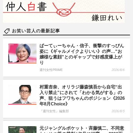
お笑い芸人の最新記事
ぱーてぃーちゃん・信子、衝撃のすっぴん
姿に《ギャルメイクよりいい》の声…“お
嬢様な素顔”とのギャップで好感度爆上が
り
週刊女性PRIME
2026/8/6
村重杏奈、オリラジ藤森慎吾から自宅“出
入り禁止”にされて「わかる気がする」の
声、狙うはフワちゃんのポジション《2026
年8月Choice》
『週刊女性』編集部
2026/8/5
元ジャングルポケット・斉藤慎二、不同意