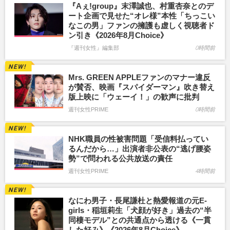
『Aぇ!group』末澤誠也、村重杏奈とのデ
ート企画で見せた“オレ様”本性「ちっこい
なこの男」ファンの擁護も虚しく視聴者ド
ン引き《2026年8月Choice》
『週刊女性』編集部
0時間前
Mrs. GREEN APPLEファンのマナー違反
が賛否、映画『スパイダーマン』吹き替え
版上映に「ウェーイ！」の歓声に批判
週刊女性PRIME
0時間前
NHK職員の性被害問題「受信料払ってい
るんだから…」出演者非公表の“逃げ腰姿
勢”で問われる公共放送の責任
週刊女性PRIME
4時間前
なにわ男子・長尾謙杜と熱愛報道の元E-
girls・稲垣莉生「犬顔が好き」過去の“半
同棲モデル”との共通点から透ける《一貫
した好み》《2026年8月Choice》