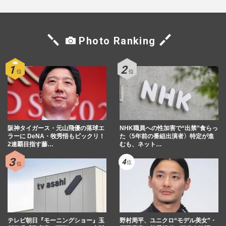
Photo Ranking
阪神タイガース・元山飛優の落球エ
NHK職員への性加害で“出禁”食らっ
ラーに DeNA・牧秀悟もビックリ！
た〈5年前の番組出演者〉特定が進
2連覇目指す藤…
むも、ネット…
テレビ朝日『モーニングショー』玉
野村周平、ユニクロ“モデル美女”・