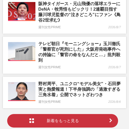
阪神タイガース・元山飛優の落球エラーに
DeNA・牧秀悟もビックリ！2連覇目指す
藤川球児監督の“泣きどころ”にファン《鳥
谷2世求む》
週刊女性PRIME
2026/8/7
テレビ朝日『モーニングショー』玉川徹氏
「警察官が死刑にした」大阪府発砲事件へ
の持論に「警官の命をなんだと…」批判殺
到
週刊女性PRIME
2026/8/7
野村周平、ユニクロ“モデル美女”・石田夢
実と熱愛報道！下半身強調の「過激すぎる
三角水着」公開でネットざわつき
週刊女性PRIME
2026/8/6
新着をもっと見る