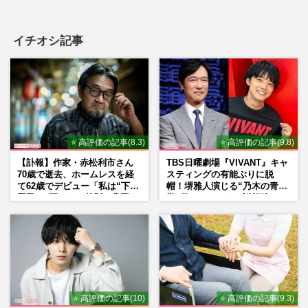
イチオシ記事
⭐ 高評価の記事(8.3)
⭐ 高評価の記事(9.8)
【訃報】作家・赤松利市さん
TBS日曜劇場『VIVANT』キャ
70歳で逝去、ホームレスを経
スティングの有能ぶりに脱
て62歳でデビュー「私は“下級
帽！堺雅人演じる“乃木の青年
国民”。死ぬまで差別と貧困を
期”役は、そっくり説根強い
書き続けます」壮絶人生
Mr.Children桜井和寿のバンド
マン長男・櫻井海音だった
⭐ 高評価の記事(10)
⭐ 高評価の記事(9.3)