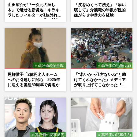
山田涼介が『一次元の挿し
「皮をめくって洗え」「添い
木』で魅せる新境地「キラキ
寝して」介護職の半数が性的
ラしたフィルターが1枚外れて
嫌がらせや暴力を経験
くれたら」アイドル像を封印
した覚悟
⭐ 高評価の記事(8)
⭐ 高評価の記事(8.2)
黒柳徹子「2億円老人ホーム」
「“若いから仕方ないね”と助
へのお引越しに関心 2025年
けてくれなかった」メディア
に迎える番組50周年で勇退か
が取り上げてこなかった『避
難所での性暴力』
⭐ 高評価の記事(8.7)
⭐ 高評価の記事(7.8)