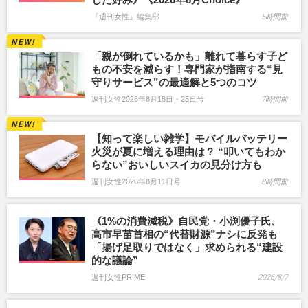
『週刊女性』編集部
5時間前
「親が倒れているかも」離れて暮らす子ど
もの不安を減らす！専門家が指南する“見
守りサービス”の最適解と5つのコツ
週刊女性2026年8月18日・25日号
7時間前
【知って楽しい雑学】モバイルバッテリー
火災が夏に増える理由は？ “叩いてもわか
らない”おいしいスイカの見分け方も
週刊女性2026年8月11日号
8時間前
《1%の消費減税》自民党・小渕優子氏、
高市早苗首相の“代替財源”ナシに反発も
「揚げ足取りではなく」求められる“建設
的な議論”
週刊女性PRIME
2026/8/7