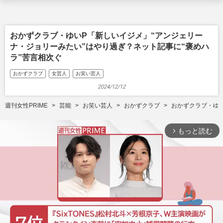
おかずクラブ・ゆいP「新しいイジメ」“アンジェリー
ナ・ジョリーみたい”はやり過ぎ？ネット記事に“褒めハ
ラ”苦言相次ぐ
おかずクラブ
女芸人
お笑い芸人
2024/12/12
週刊女性PRIME
芸能
お笑い芸人
おかずクラブ
おかずクラブ・ゆい
もっと読む
arrow_forward_ios