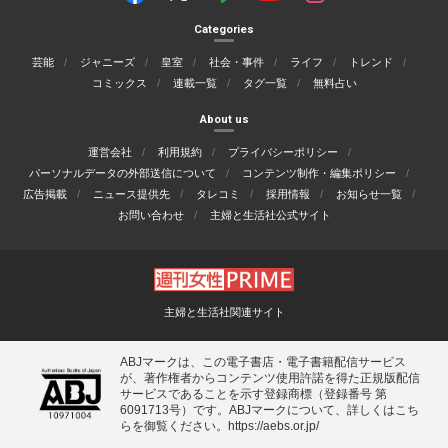
Categories
芸能
ジャニーズ
皇室
社会・事件
ライフ
トレンド
コミックス
連載一覧
タグ一覧
無料占い
About us
運営会社
利用規約
プライバシーポリシー
パーソナルデータの外部送信について
コンテンツ制作・編集ポリシー
広告掲載
ニュース提供先
タレコミ
採用情報
お知らせ一覧
お問い合わせ
主婦と生活社公式サイト
主婦と生活社関連サイト
ABJマークは、この電子書店・電子書籍配信サービス
が、著作権者からコンテンツ使用許諾を得た正規版配信
サービスであることを示す登録商標（登録番号 第
6091713号）です。ABJマークについて、詳しくはこち
らを御覧ください。
https://aebs.or.jp/