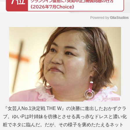
Powered by 
GliaStudios
M
u
t
e
『女芸人No.1決定戦 THE W』の決勝に進出したおかずクラ
ブ。ゆいPは叶姉妹を彷彿とさせる真っ赤なドレスと濃い化
粧でネタに臨んだ。だが、その様子を褒めたたえるネット