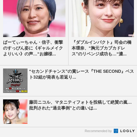
ぱーてぃーちゃん・信子、衝撃
『ダブルインパクト』司会の橋
のすっぴん姿に《ギャルメイク
本環奈、“胸元ブカブカドレ
よりいい》の声…“お嬢様...
ス”のリベンジ成功も…“濃...
“セカンドチャンス”の賞レース『THE SECOND』ベス
ト32組が発表も若返り...
藤田ニコル、マタニティフォトを投稿して絶賛の嵐…
批判された“過去事例”との違いは...
Recommended by