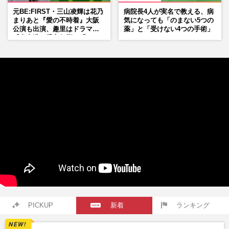
元BE:FIRST・三山凌輝は花乃
病院長4人が実名で教える、病
まりあと『愛の不時着』大阪
気になっても「のまない5つの
公演も出演、趣里はドラマ
薬」と「受けない4つの手術」
『大空港』番宣行脚に「メン
タル強すぎ」の実情
PICKUP
新着
ランキング