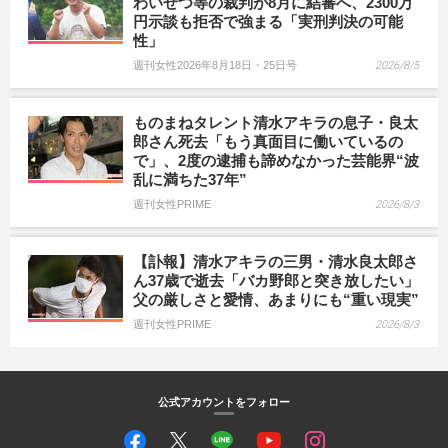
わいせつ等の裁判が8月に結審へ、2300万
円示談も拒否で強まる「実刑判決の可能
性」
週刊女性2026年8月18日・25日号
2026/8/5
ものまねタレント清水アキラの息子・良太
郎さん死去「もう真面目に働いているの
で」、2度の逮捕も諦めなかった芸能界“波
乱に満ちた37年”
週刊女性PRIME
2026/8/3
【訃報】清水アキラの三男・清水良太郎さ
ん37歳で逝去「バカ野郎と突き放したい」
父の厳しさと愛情、あまりにも“重い現実”
週刊女性PRIME
2026/8/3
公式アカウントをフォロー