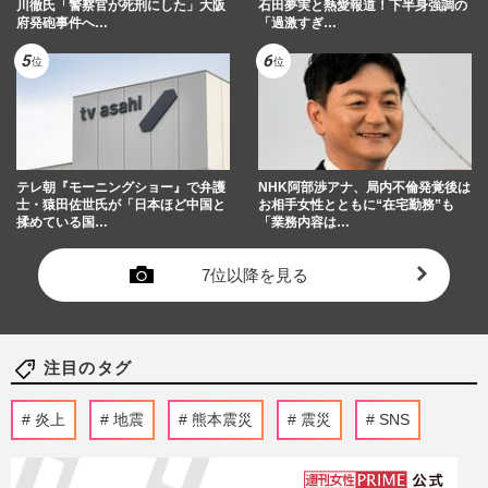
川徹氏「警察官が死刑にした」大阪
石田夢実と熱愛報道！下半身強調の
府発砲事件へ…
「過激すぎ…
テレ朝『モーニングショー』で弁護
NHK阿部渉アナ、局内不倫発覚後は
士・猿田佐世氏が「日本ほど中国と
お相手女性とともに“在宅勤務”も
揉めている国…
「業務内容は…
7位以降を見る
注目のタグ
炎上
地震
熊本震災
震災
SNS