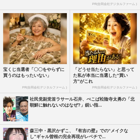
PR(合同会社デジタルファーム )
宝くじ当選者「〇〇をやらずに
「どうせ当たらない」と思って
買うのはもったいない」
た私が本当に当選した“買い
方”がこれ
PR(合同会社デジタルファーム )
PR(合同会社デジタルファーム )
社民党副党首ラサール石井、ぺこぱ松陰寺太勇の「北
朝鮮に触れないのはなぜ?」鋭い指...
森三中・黒沢かずこ、『有吉の壁』での“メイクな
し”ギャル曽根の完全再現がレベチで...