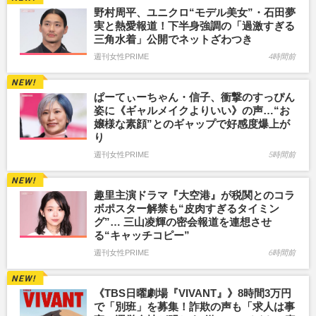
野村周平、ユニクロ“モデル美女”・石田夢
実と熱愛報道！下半身強調の「過激すぎる
三角水着」公開でネットざわつき
週刊女性PRIME
4時間前
ぱーてぃーちゃん・信子、衝撃のすっぴん
姿に《ギャルメイクよりいい》の声…“お
嬢様な素顔”とのギャップで好感度爆上が
り
週刊女性PRIME
5時間前
趣里主演ドラマ『大空港』が税関とのコラ
ボポスター解禁も“皮肉すぎるタイミン
グ”… 三山凌輝の密会報道を連想させ
る“キャッチコピー”
週刊女性PRIME
6時間前
《TBS日曜劇場『VIVANT』》8時間3万円
で「別班」を募集！詐欺の声も「求人は事