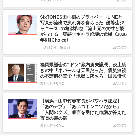
SixTONES田中樹のプライベートLINEと
写真が流出で流れ弾を食らった“優等生ジ
ャニーズ”の亀梨和也「流出元の女性と繋
がってる」疑惑でキャラ崩壊の危機《2026
年8月Choice》
『週刊女性』編集部
2026/8/6
福岡県議会の“ドン”蔵内勇夫議長、炎上続
きの中「ネパールは天国だった」震災無視
の不謹慎発言で「地獄に落ちろ」国民憤慨
週刊女性PRIME
2026/8/6
【横浜・山中竹春市長がパワハラ認定】
「あのデブ」「あいつポンコツだから」
「人間のクズ」暴言を受けた市議が答えた
市長の裏の顔
週刊女性PRIME
2026/8/6