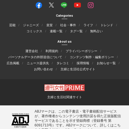
Categories
芸能
ジャニーズ
皇室
社会・事件
ライフ
トレンド
コミックス
連載一覧
タグ一覧
無料占い
About us
運営会社
利用規約
プライバシーポリシー
パーソナルデータの外部送信について
コンテンツ制作・編集ポリシー
広告掲載
ニュース提供先
タレコミ
採用情報
お知らせ一覧
お問い合わせ
主婦と生活社公式サイト
主婦と生活社関連サイト
ABJマークは、この電子書店・電子書籍配信サービス
が、著作権者からコンテンツ使用許諾を得た正規版配信
サービスであることを示す登録商標（登録番号 第
6091713号）です。ABJマークについて、詳しくはこち