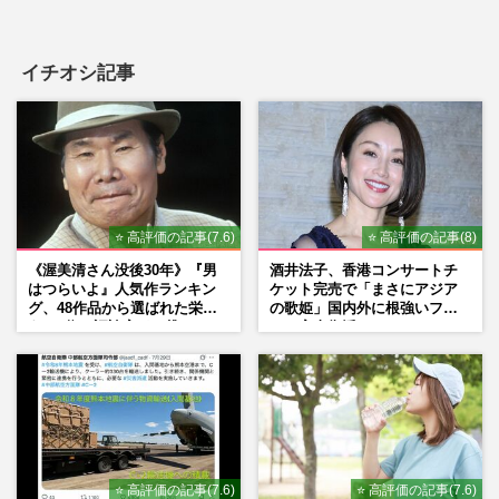
イチオシ記事
⭐ 高評価の記事(7.6)
⭐ 高評価の記事(8)
《渥美清さん没後30年》『男
酒井法子、香港コンサートチ
はつらいよ』人気作ランキン
ケット完売で「まさにアジア
グ、48作品から選ばれた栄え
の歌姫」国内外に根強いファ
ある1位と評論家イチ推し
ンで完全復活か
の“神作”は
⭐ 高評価の記事(7.6)
⭐ 高評価の記事(7.6)