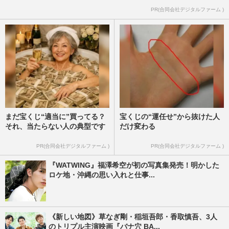
PR(合同会社デジタルファーム )
まだ宝くじ“適当に”買ってる？
宝くじの“運任せ”から抜けた人
それ、当たらない人の典型です
だけ変わる
PR(合同会社デジタルファーム )
PR(合同会社デジタルファーム )
『WATWING』福澤希空が初の写真集発売！明かした
ロケ地・沖縄の思い入れと仕事...
《新しい地図》草なぎ剛・稲垣吾郎・香取慎吾、3人
のトリプル主演映画『バナ穴 BA...