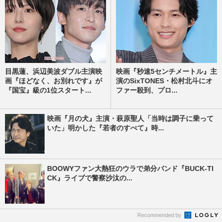
目黒蓮、浜辺美波ダブル主演映
映画『秒速5センチメートル』主
画『ほどなく、お別れです』が
演のSixTONES・松村北斗にオ
『国宝』級の1位スタート...
ファー殺到、プロ...
映画『月の犬』主演・萩原聖人「当時は調子に乗って
いた」明かした『若者のすべて』時...
BOOWYファン大熱狂のウラで弟分バンド『BUCK-TI
CK』ライブで警察沙汰の...
Recommended by