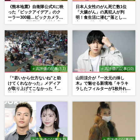
《熊本地震》自衛隊公式Xに映
日本人女性のがん死亡数1位
った「ビックアイデア」のク
「大腸がん」の真犯人が判
ーラー300箱…ビックカメラが
明！食生活に潜む“落とし
明かした「被災地に自社在庫
穴”との付き合い方
提供」の真相
⭐ 高評価の記事(8.1)
⭐ 高評価の記事(10)
「“若いから仕方ないね”と助
山田涼介が『一次元の挿し
けてくれなかった」メディア
木』で魅せる新境地「キラキ
が取り上げてこなかった『避
ラしたフィルターが1枚外れて
難所での性暴力』
くれたら」アイドル像を封印
した覚悟
⭐ 高評価の記事(8.7)
⭐ 高評価の記事(8)