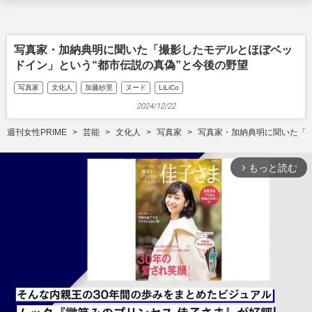
写真家・加納典明に聞いた「撮影したモデルとほぼベッ
ドイン」という“都市伝説の真偽”と今後の野望
写真家
文化人
加藤紗里
ヌード
LiLiCo
2024/12/22
週刊女性PRIME
芸能
文化人
写真家
写真家・加納典明に聞いた「撮
もっと読む
arrow_forward_ios