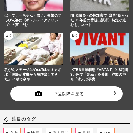
ぱーてぃーちゃん・信子、衝撃のす
NHK職員への性加害で“出禁”食らっ
っぴん姿に《ギャルメイクよりい
た〈5年前の番組出演者〉特定が進
い》の声…“お…
むも、ネット…
乳がんステージ4のYouTuberミミポ
《TBS日曜劇場『VIVANT』》8時間
ポ「腫瘍が皮膚から飛び出してき
3万円で「別班」を募集！詐欺の声
た」34歳で余命…
も「求人は事実…
7位以降を見る
注目のタグ