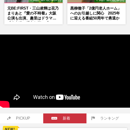
元BE:FIRST・三山凌輝は花乃
黒柳徹子「2億円老人ホーム」
まりあと『愛の不時着』大阪
へのお引越しに関心 2025年
公演も出演、趣里はドラマ
に迎える番組50周年で勇退か
『大空港』番宣行脚に「メン
タル強すぎ」の実情
PICKUP
新着
ランキング