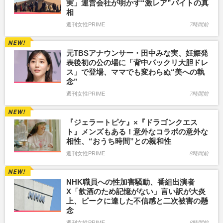
実」運営会社が明かす“激レア”バイトの真
相
週刊女性PRIME
7時間前
元TBSアナウンサー・田中みな実、妊娠発
表後初の公の場に「背中パックリ大胆ドレ
ス」で登場、ママでも変わらぬ“美への執
念”
週刊女性PRIME
7時間前
『ジェラートピケ』×『ドラゴンクエス
ト』メンズもある！意外なコラボの意外な
相性、“おうち時間”との親和性
週刊女性PRIME
8時間前
NHK職員への性加害騒動、番組出演者
X「飲酒のため記憶がない」言い訳が大炎
上、ピークに達した不信感と二次被害の懸
念
週刊女性PRIME
8時間前