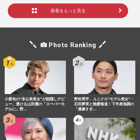
新着をもっと見る
Photo Ranking
小栗旬の“非公表長女”が顔隠しデビ
野村周平、ユニクロ“モデル美女”・
ュー、透ける山田優の「スーパーモ
石田夢実と熱愛報道！下半身強調の
デルに」野…
「過激すぎ…