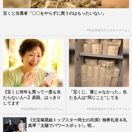
宝くじ当選者「〇〇をやらずに買うのはもったいない」
PR(合同会社デジタルファーム )
【宝くじ何年も買って一度も当
「宝くじ、運じゃなかった」当
たらない人へ】原因、はっきり
たる人は“同じこと”してる
してます
PR(合同会社デジタルファーム )
PR(合同会社デジタルファーム )
《元宝塚星組トップスター同士の共演》柚希礼音＆礼
真琴「太陽でパワースポット!」明...