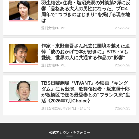
羽生結弦×住職・塩沼亮潤の対談第2弾に反
響「品格ある大人の男性になった」プロ4
周年で“つづきのはじまり”を掲げる現在地
は
週刊女性PRIME
2026/7/28
作家・東野圭吾さん死去に国境を越えた追
悼「彼のおかげで本が好きに」BTS・Vも
愛読、世界の人に共通する作品の“影響”
週刊女性PRIME
2026/7/28
TBS日曜劇場『VIVANT』や映画『キング
ダム』にも出演、歌舞伎役者・坂東彌十郎
が板橋区で送る最愛妻との“フランス流”生
活《2026年7月Choice》
週刊女性2026年7月7日・14日号
2026/7/25
公式アカウントをフォロー