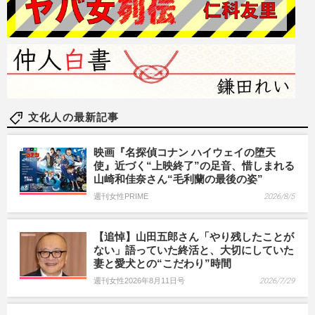
文化人の最新記事
映画『名探偵コナン ハイウェイの堕天
使』近づく“上映終了”の足音、惜しまれる
山崎和佳奈さん“毛利蘭の最後の姿”
週刊女性PRIME
2026/8/5
【追悼】山田五郎さん「やり残したことが
ない」語っていた終活と、大切にしていた
妻と愛犬との“こだわり”時間
週刊女性2026年8月11日号
2026/7/29