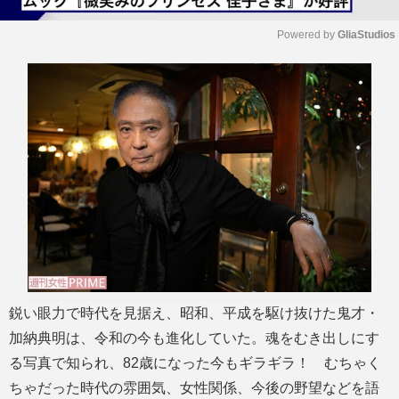
Powered by 
GliaStudios
M
u
t
e
鋭い眼力で時代を見据え、昭和、平成を駆け抜けた鬼才・
加納典明は、令和の今も進化していた。魂をむき出しにす
る写真で知られ、82歳になった今もギラギラ！ むちゃく
ちゃだった時代の雰囲気、女性関係、今後の野望などを語