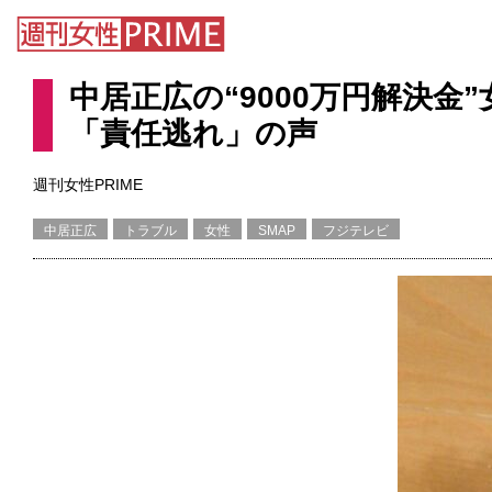
中居正広の“9000万円解決
「責任逃れ」の声
週刊女性PRIME
中居正広
トラブル
女性
SMAP
フジテレビ