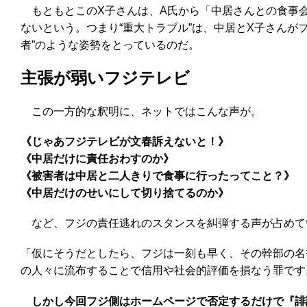
もともとこのX子さんは、A氏から「中居さんとの食事会
ないという。つまり“重大トラブル”は、中居とX子さんが
者”のような姿勢をとっているのだ。
主張が弱いフジテレビ
この一方的な釈明に、ネットではこんな声が。
《じゃあフジテレビが文春訴えないと！》
《中居だけに責任おわすのか》
《被害者は中居と二人きりで食事に行ったってこと？》
《中居だけのせいにして切り捨てるのか》
など、フジの責任逃れのスタンスを糾弾する声が占めて
「仮にそうだとしたら、フジは一刻も早く、その幹部の名
の人々に流布することで信用や社会的評価を損なう罪です
しかし今回フジ側はホームページで否定するだけで『誹