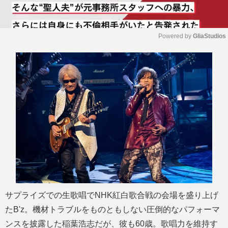
Powered by 
GliaStudios
M
u
t
e
サプライズでの生歌唱でNHK紅白歌合戦の会場を盛り上げ
たB'z。機材トラブルをものともしない圧倒的なパフォーマ
ンスを披露した稲葉浩志だが、彼も60歳。歌唱力を維持す