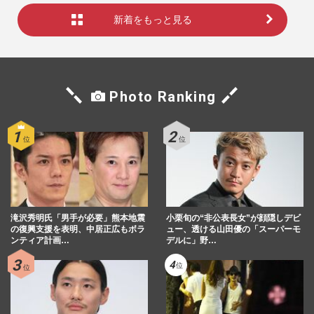
新着をもっと見る
Photo Ranking
滝沢秀明氏「男手が必要」熊本地震
小栗旬の“非公表長女”が顔隠しデビ
の復興支援を表明、中居正広もボラ
ュー、透ける山田優の「スーパーモ
ンティア計画…
デルに」野…