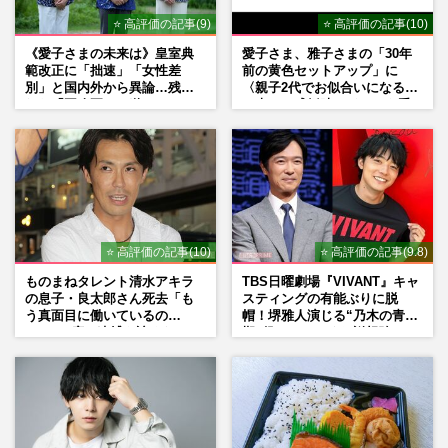
⭐ 高評価の記事(9)
⭐ 高評価の記事(10)
《愛子さまの未来は》皇室典
愛子さま、雅子さまの「30年
範改正に「拙速」「女性差
前の黄色セットアップ」に
別」と国内外から異論…残さ
〈親子2代でお似合いになる〉
れた「再改正」の道
の声、ご成婚時のドレスも手
がけた森英恵さんとの絆
⭐ 高評価の記事(10)
⭐ 高評価の記事(9.8)
ものまねタレント清水アキラ
TBS日曜劇場『VIVANT』キャ
の息子・良太郎さん死去「も
スティングの有能ぶりに脱
う真面目に働いているの
帽！堺雅人演じる“乃木の青年
で」、2度の逮捕も諦めなかっ
期”役は、そっくり説根強い
た芸能界“波乱に満ちた37年”
Mr.Children桜井和寿のバンド
マン長男・櫻井海音だった