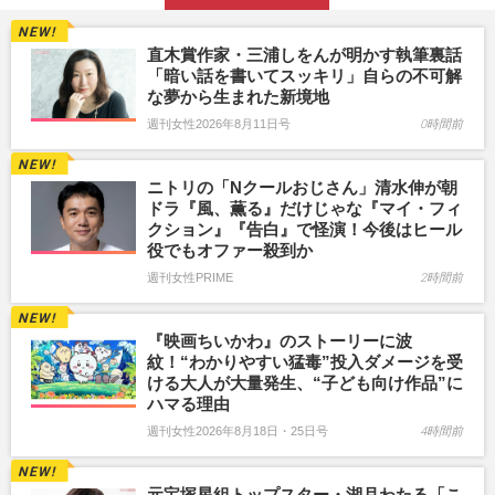
直木賞作家・三浦しをんが明かす執筆裏話
「暗い話を書いてスッキリ」自らの不可解
な夢から生まれた新境地
週刊女性2026年8月11日号
0時間前
ニトリの「Nクールおじさん」清水伸が朝
ドラ『風、薫る』だけじゃな『マイ・フィ
クション』『告白』で怪演！今後はヒール
役でもオファー殺到か
週刊女性PRIME
2時間前
『映画ちいかわ』のストーリーに波
紋！“わかりやすい猛毒”投入ダメージを受
ける大人が大量発生、“子ども向け作品”に
ハマる理由
週刊女性2026年8月18日・25日号
4時間前
元宝塚星組トップスター・湖月わたる「こ