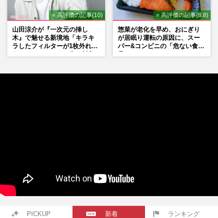
⭐ 高評価の記事(10)
⭐ 高評価の記事(8.8)
山田涼介が『一次元の挿し
惣菜が老化を早め、おにぎり
木』で魅せる新境地「キラキ
が居眠り運転の原因に、スー
ラしたフィルターが1枚外れて
パー&コンビニの「危ない食
くれたら」アイドル像を封印
品」
した覚悟
PICKUP
新着
ランキング