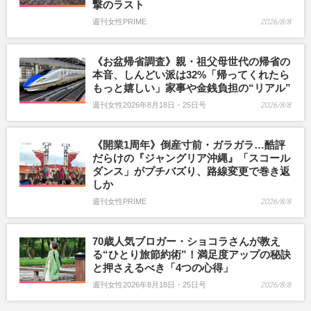
撃のラスト
週刊女性PRIME
2026/8/8
《お盆帰省調査》親・祖父母世代の帰省の
本音、しんどい派は32%「帰ってくれたら
もっと嬉しい」家事や金銭負担の“リアル”
週刊女性2026年8月18日・25日号
2026/8/8
《開業1周年》倒産寸前・ガラガラ…酷評
だらけの『ジャングリア沖縄』「スコール
ダンス」がプチバズり、路線変更で巻き返
しか
週刊女性PRIME
2026/8/8
70歳人気ブロガー・ショコラさんが教え
る“ひとり旅節約術”！満足度アップの秘訣
と押さえるべき「4つの心得」
週刊女性2026年8月18日・25日号
2026/8/8