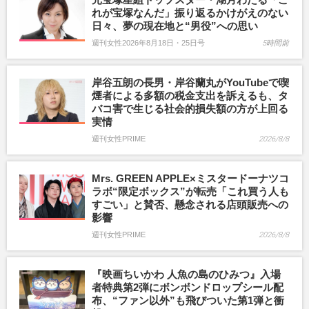
れが宝塚なんだ」振り返るかけがえのない
日々、夢の現在地と“男役”への思い
週刊女性2026年8月18日・25日号
5時間前
岸谷五朗の長男・岸谷蘭丸がYouTubeで喫
煙者による多額の税金支出を訴えるも、タ
バコ害で生じる社会的損失額の方が上回る
実情
週刊女性PRIME
2026/8/8
Mrs. GREEN APPLE×ミスタードーナツコ
ラボ“限定ボックス”が転売「これ買う人も
すごい」と賛否、懸念される店頭販売への
影響
週刊女性PRIME
2026/8/8
『映画ちいかわ 人魚の島のひみつ』入場
者特典第2弾にボンボンドロップシール配
布、“ファン以外”も飛びついた第1弾と衝