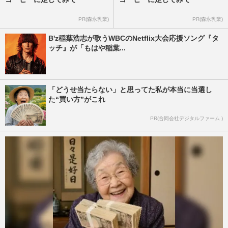
PR(森永乳業)
PR(森永乳業)
B'z稲葉浩志が歌うWBCのNetflix大会応援ソング『タ
ッチ』が「もはや稲葉...
「どうせ当たらない」と思ってた私が本当に当選し
た“買い方”がこれ
PR(合同会社デジタルファーム )