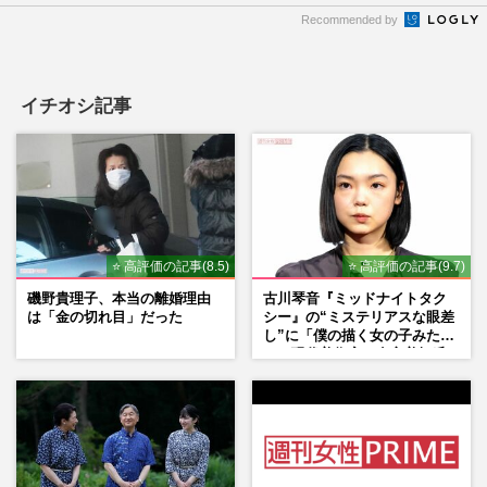
Recommended by
イチオシ記事
⭐ 高評価の記事(8.5)
⭐ 高評価の記事(9.7)
磯野貴理子、本当の離婚理由
古川琴音『ミッドナイトタク
は「金の切れ目」だった
シー』の“ミステリアスな眼差
し”に「僕の描く女の子みた
い」現代美術家・奈良美智氏
もSNSで“公認”