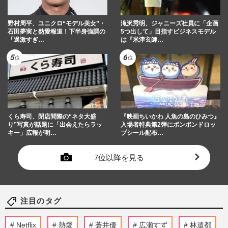
野村周平、ユニクロ“モデル美女”・
滝沢秀明、ジャニーズ社員に「企画
石田夢実と熱愛報道！下半身強調の
5つ出して」目指すビジネスモデル
「過激すぎ…
は『米津玄師…
くら寿司、閉店間際の“ネタ大盛
『映画ちいかわ 人魚の島のひみつ』
り”写真が話題に「出会えたらラッ
入場者特典第2弾にボンボンドロッ
キー」広報が明…
プシール配布…
7位以降を見る
注目のタグ
Netflix
熱愛
蒼井優
広瀬すず
林遣都