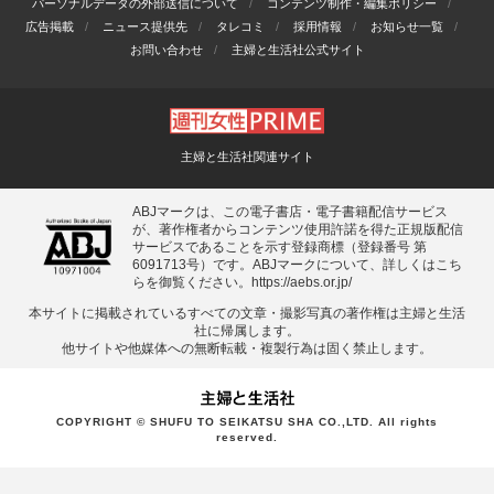
パーソナルデータの外部送信について
コンテンツ制作・編集ポリシー
広告掲載
ニュース提供先
タレコミ
採用情報
お知らせ一覧
お問い合わせ
主婦と生活社公式サイト
主婦と生活社関連サイト
ABJマークは、この電子書店・電子書籍配信サービス
が、著作権者からコンテンツ使用許諾を得た正規版配信
サービスであることを示す登録商標（登録番号 第
6091713号）です。ABJマークについて、詳しくはこち
らを御覧ください。
https://aebs.or.jp/
本サイトに掲載されているすべての⽂章・撮影写真の著作権は主婦と⽣活
社に帰属します。
他サイトや他媒体への無断転載・複製⾏為は固く禁⽌します。
COPYRIGHT © SHUFU TO SEIKATSU SHA CO.,LTD. All rights
reserved.