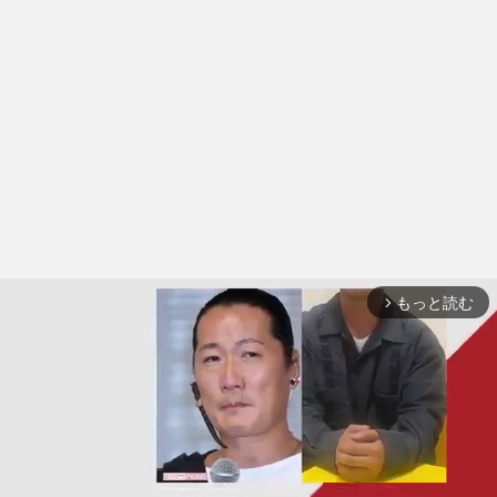
もっと読む
arrow_forward_ios