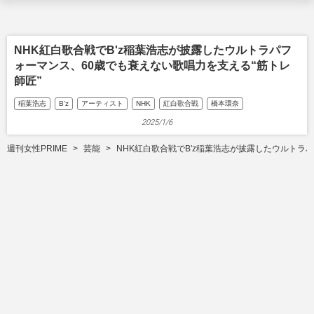
NHK紅白歌合戦でB'z稲葉浩志が披露したウルトラパフ
ォーマンス、60歳でも衰えない歌唱力を支える“筋トレ
師匠”
稲葉浩志
B'z
アーティスト
NHK
紅白歌合戦
橋本環奈
2025/1/6
週刊女性PRIME
芸能
NHK紅白歌合戦でB'z稲葉浩志が披露したウルトラ