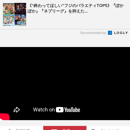
《“終わってほしい”フジのバラエティTOP5》『ぽか
ぽか』『ネプリーグ』を抑えた...
Recommended by