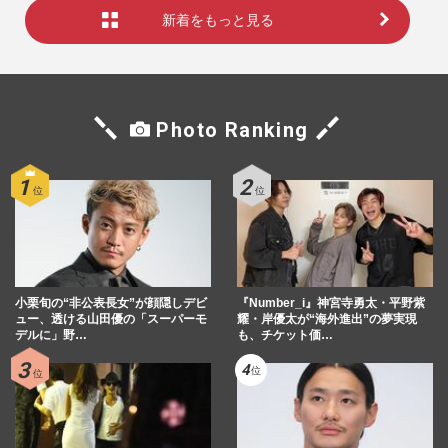
新着をもっと見る
Photo Ranking
小栗旬の“非公表長女”が顔隠しデビ
『Number_i』神宮寺勇太・平野紫
ュー、透ける山田優の「スーパーモ
耀・岸優太が“海外進出”の夢実現
デルに」野…
も、チケット価…