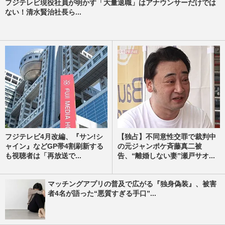
フジテレビ現役社員が明かす「大量退職」はアナウンサーだけでは
ない！清水賢治社長ら...
フジテレビ4月改編、『サン!シ
【独占】不同意性交罪で裁判中
ャイン』などGP帯4割刷新する
の元ジャンポケ斉藤真二被
も視聴者は「再放送で...
告、“離婚しない妻”瀬戸サオ...
マッチングアプリの普及で広がる『独身偽装』、被害
者4名が語った“悪質すぎる手口”...