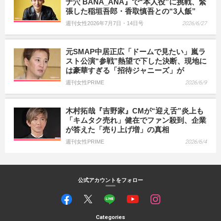
ナ穴 BANA_ANA』で“本人役”に挑戦、緊
張した稲垣吾郎・香取慎吾との“3人飯”
週刊女性2026年7月7日・14日号
2026/6/27
元SMAP中居正広「ドームで見たい」嵐ラ
スト公演“参戦”熱望で下した決断、現地に
は豪華すぎる「招待ジャニーズ」が
週刊女性PRIME
2026/6/9
木村拓哉『吉野家』CMが“迎え舌”炎上も
「キムタク売れ」健在でファン殺到、企業
が答えた「売り上げ増」の真相
週刊女性PRIME
2026/6/4
公式アカウントをフォロー
Categories