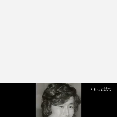
もっと読む
arrow_forward_ios