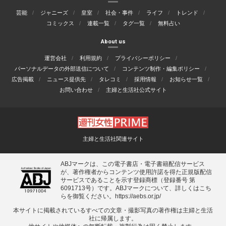
芸能
ジャニーズ
皇室
社会・事件
ライフ
トレンド
コミックス
連載一覧
タグ一覧
無料占い
About us
運営会社
利用規約
プライバシーポリシー
パーソナルデータの外部送信について
コンテンツ制作・編集ポリシー
広告掲載
ニュース提供先
タレコミ
採用情報
お知らせ一覧
お問い合わせ
主婦と生活社公式サイト
主婦と生活社関連サイト
ABJマークは、この電子書店・電子書籍配信サービス
が、著作権者からコンテンツ使用許諾を得た正規版配信
サービスであることを示す登録商標（登録番号 第
6091713号）です。ABJマークについて、詳しくはこち
らを御覧ください。
https://aebs.or.jp/
本サイトに掲載されているすべての⽂章・撮影写真の著作権は主婦と⽣活
社に帰属します。