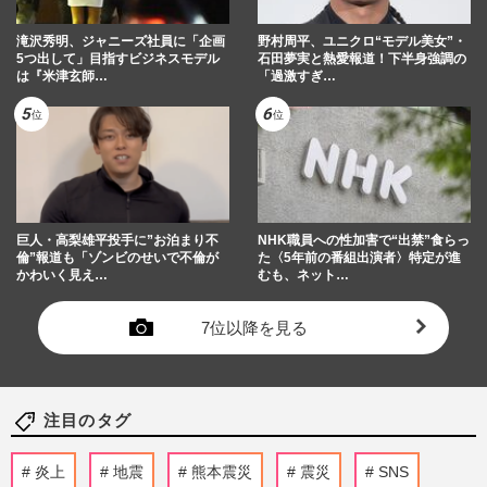
滝沢秀明、ジャニーズ社員に「企画
野村周平、ユニクロ“モデル美女”・
5つ出して」目指すビジネスモデル
石田夢実と熱愛報道！下半身強調の
は『米津玄師…
「過激すぎ…
巨人・高梨雄平投手に”お泊まり不
NHK職員への性加害で“出禁”食らっ
倫”報道も「ゾンビのせいで不倫が
た〈5年前の番組出演者〉特定が進
かわいく見え…
むも、ネット…
7位以降を見る
注目のタグ
炎上
地震
熊本震災
震災
SNS