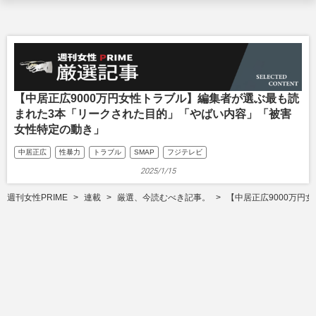
【中居正広9000万円女性トラブル】編集者が選ぶ最も読
まれた3本「リークされた目的」「やばい内容」「被害
女性特定の動き」
中居正広
性暴力
トラブル
SMAP
フジテレビ
2025/1/15
週刊女性PRIME
連載
厳選、今読むべき記事。
【中居正広9000万