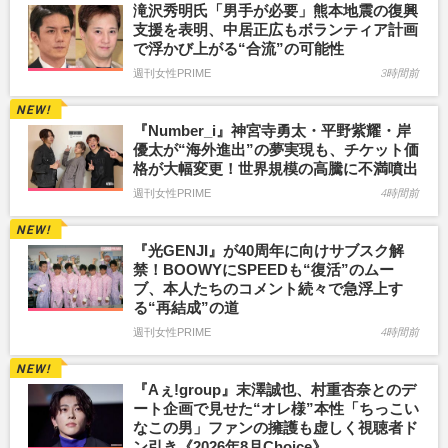
滝沢秀明氏「男手が必要」熊本地震の復興
支援を表明、中居正広もボランティア計画
で浮かび上がる“合流”の可能性
週刊女性PRIME
3時間前
『Number_i』神宮寺勇太・平野紫耀・岸
優太が“海外進出”の夢実現も、チケット価
格が大幅変更！世界規模の高騰に不満噴出
週刊女性PRIME
4時間前
『光GENJI』が40周年に向けサブスク解
禁！BOOWYにSPEEDも“復活”のムー
ブ、本人たちのコメント続々で急浮上す
る“再結成”の道
週刊女性PRIME
4時間前
『Aぇ!group』末澤誠也、村重杏奈とのデ
ート企画で見せた“オレ様”本性「ちっこい
なこの男」ファンの擁護も虚しく視聴者ド
ン引き《2026年8月Choice》