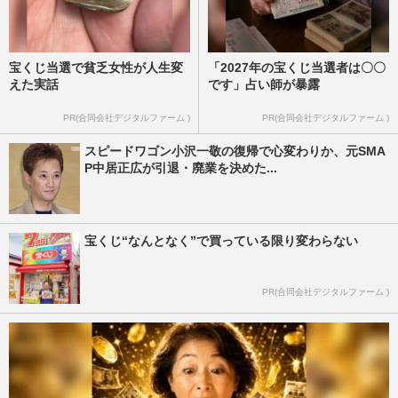
宝くじ当選で貧乏女性が人生変
「2027年の宝くじ当選者は〇〇
えた実話
です」占い師が暴露
PR(合同会社デジタルファーム )
PR(合同会社デジタルファーム )
スピードワゴン小沢一敬の復帰で心変わりか、元SMA
P中居正広が引退・廃業を決めた...
宝くじ“なんとなく”で買っている限り変わらない
PR(合同会社デジタルファーム )