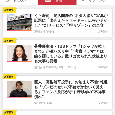
PICKUP
新着
ランキング
くら寿司、閉店間際の“ネタ大盛り”写真が
話題に「出会えたらラッキー」広報が明か
した“幻サービス”『得々ゾーン』の全容
週刊女性PRIME
0時間前
蒼井優主演・TBSドラマ『Tシャツが乾く
まで』が激バズリ中「“考察ドラマ”とは一
線を画している」散りばめられた伏線より
も大事な要素
週刊女性2026年8月18日・25日号
1時間前
巨人・高梨雄平投手に”お泊まり不倫”報道
も「ゾンビのせいで不倫がかわいく見え
る」ファンの反応が示す野球界の“不祥事
慣れ”
週刊女性PRIME
3時間前