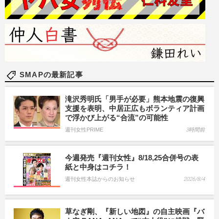
SMAPの最新記事
滝沢秀明氏「男手が必要」熊本地震の復興
支援を表明、中居正広もボランティア計画
で浮かび上がる“合流”の可能性
週刊女性PRIME
3時間前
今週発売『週刊女性』8/18,25合併号の表
紙と中身はコチラ！
週刊女性本誌からのお知らせ
2026/8/4
草なぎ剛、『新しい地図』の自主映画『バ