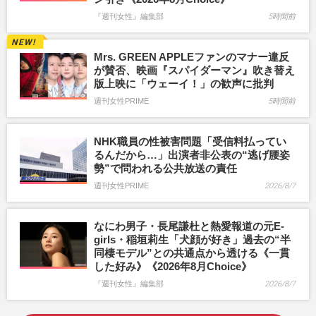
『週刊女性』編集部
5時間前
Mrs. GREEN APPLEファンのマナー違反
が賛否、映画『スパイダーマン』吹き替え
版上映に「ウェーイ！」の歓声に批判
週刊女性PRIME
5時間前
NHK職員の性被害問題「受信料払ってい
るんだから…」出演者非公表の“逃げ腰姿
勢”で問われる公共放送の責任
週刊女性PRIME
2026/8/7
なにわ男子・長尾謙杜と熱愛報道の元E-
girls・稲垣莉生「犬顔が好き」過去の“半
同棲モデル”との共通点から透ける《一貫
した好み》《2026年8月Choice》
『週刊女性』編集部
2026/8/7