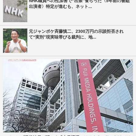
NHK職員への性加害で“出禁”食らった〈5年前の番組
出演者〉特定が進むも、ネット...
元ジャンポケ斉藤慎二、2300万円の示談拒否され
て“実刑”現実味帯びる裁判に、地...