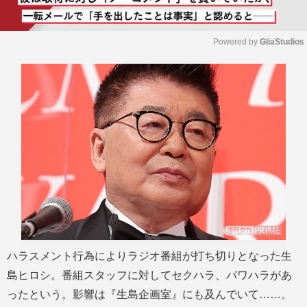
Powered by 
GliaStudios
M
u
t
e
ハラスメント行為によりラジオ番組が打ち切りとなった生
島ヒロシ。番組スタッフに対してセクハラ、パワハラがあ
ったという。影響は『生島企画室』にも及んでいて……。