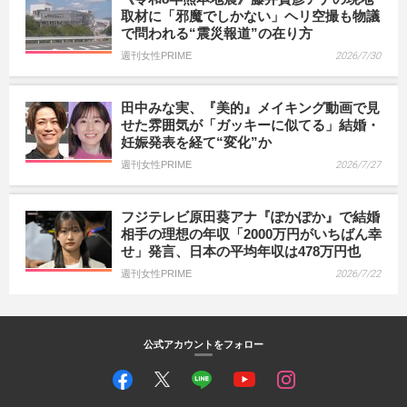
取材に「邪魔でしかない」ヘリ空撮も物議
で問われる“震災報道”の在り方
週刊女性PRIME
2026/7/30
田中みな実、『美的』メイキング動画で見
せた雰囲気が「ガッキーに似てる」結婚・
妊娠発表を経て“変化”か
週刊女性PRIME
2026/7/27
フジテレビ原田葵アナ『ぽかぽか』で結婚
相手の理想の年収「2000万円がいちばん幸
せ」発言、日本の平均年収は478万円也
週刊女性PRIME
2026/7/22
公式アカウントをフォロー