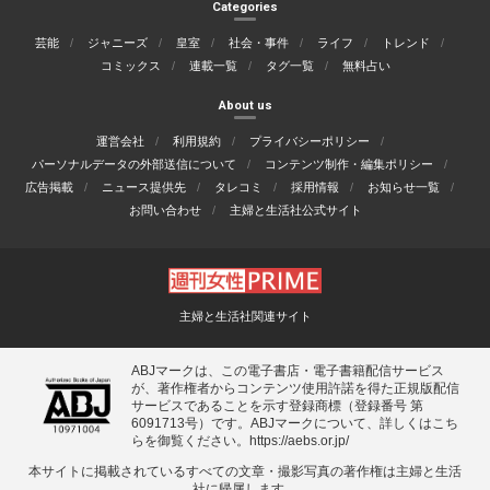
Categories
芸能
ジャニーズ
皇室
社会・事件
ライフ
トレンド
コミックス
連載一覧
タグ一覧
無料占い
About us
運営会社
利用規約
プライバシーポリシー
パーソナルデータの外部送信について
コンテンツ制作・編集ポリシー
広告掲載
ニュース提供先
タレコミ
採用情報
お知らせ一覧
お問い合わせ
主婦と生活社公式サイト
主婦と生活社関連サイト
ABJマークは、この電子書店・電子書籍配信サービス
が、著作権者からコンテンツ使用許諾を得た正規版配信
サービスであることを示す登録商標（登録番号 第
6091713号）です。ABJマークについて、詳しくはこち
らを御覧ください。
https://aebs.or.jp/
本サイトに掲載されているすべての⽂章・撮影写真の著作権は主婦と⽣活
社に帰属します。