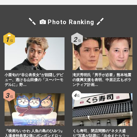
Photo Ranking
小栗旬の“非公表長女”が顔隠しデビ
滝沢秀明氏「男手が必要」熊本地震
ュー、透ける山田優の「スーパーモ
の復興支援を表明、中居正広もボラ
デルに」野…
ンティア計画…
『映画ちいかわ 人魚の島のひみつ』
くら寿司、閉店間際の“ネタ大盛
入場者特典第2弾にボンボンドロッ
り”写真が話題に「出会えたらラッ