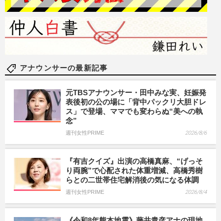
アナウンサーの最新記事
元TBSアナウンサー・田中みな実、妊娠発
表後初の公の場に「背中パックリ大胆ドレ
ス」で登場、ママでも変わらぬ“美への執
念”
週刊女性PRIME
2026/8/6
『有吉クイズ』出演の高橋真麻、“げっそ
り両腕”で心配された体重増減、高橋秀樹
らとの二世帯住宅解消後の気になる体調
週刊女性PRIME
2026/8/4
《令和8年熊本地震》藤井貴彦アナの現地