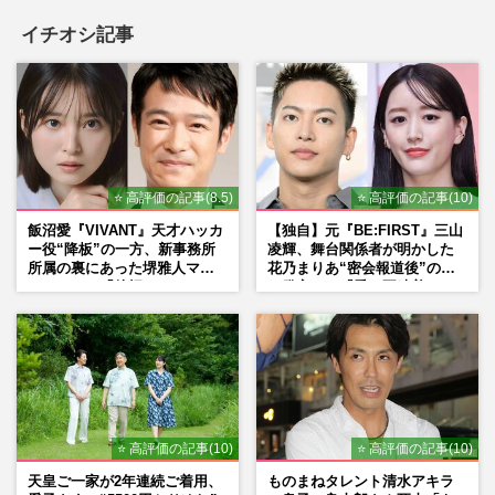
イチオシ記事
⭐ 高評価の記事(8.5)
⭐ 高評価の記事(10)
飯沼愛『VIVANT』天才ハッカ
【独自】元『BE:FIRST』三山
ー役“降板”の一方、新事務所
凌輝、舞台関係者が明かした
所属の裏にあった堺雅人マネ
花乃まりあ“密会報道後”の呆
ージャーの「後押し」
れ発言と、『愛の不時着』の
劇場が答えた共演舞台の行方
⭐ 高評価の記事(10)
⭐ 高評価の記事(10)
天皇ご一家が2年連続ご着用、
ものまねタレント清水アキラ