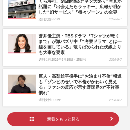
くら寿司、閉店間際の“ネタ大盛り”写真が
話題に「出会えたらラッキー」広報が明か
した“幻サービス”『得々ゾーン』の全容
週刊女性PRIME
2026/8/7
蒼井優主演・TBSドラマ『Tシャツが乾く
まで』が激バズリ中「“考察ドラマ”とは一
線を画している」散りばめられた伏線より
も大事な要素
週刊女性2026年8月18日・25日号
2026/8/7
巨人・高梨雄平投手に”お泊まり不倫”報道
も「ゾンビのせいで不倫がかわいく見え
る」ファンの反応が示す野球界の“不祥事
慣れ”
週刊女性PRIME
2026/8/7
新着をもっと見る