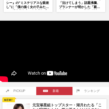
シー』の“ミステリアスな眼差
「泣けてしまう」話題沸騰、
し”に「僕の描く女の子みた
プランナーが明かした「親に
い」現代美術家・奈良美智氏
連絡したくなる」制作秘話
もSNSで“公認”
PICKUP
新着
ランキング
元宝塚星組トップスター・湖月わたる「こ