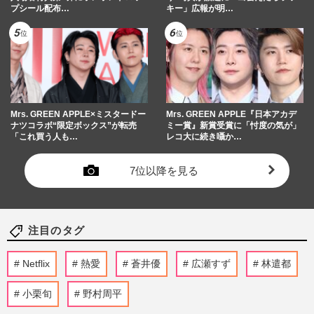
プシール配布…
キー」広報が明…
Mrs. GREEN APPLE×ミスタードー
Mrs. GREEN APPLE『日本アカデ
ナツコラボ“限定ボックス”が転売
ミー賞』新賞受賞に「忖度の気が」
「これ買う人も…
レコ大に続き囁か…
7位以降を見る
注目のタグ
Netflix
熱愛
蒼井優
広瀬すず
林遣都
小栗旬
野村周平