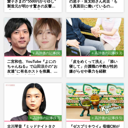
愛子さまの“5500円かりゆし”
の息子・良太郎さん死去「も
製造元が明かす驚きの反響
う真面目に働いているの
「まさかうちの商品とは…」
で」、2度の逮捕も諦めなかっ
た芸能界“波乱に満ちた37年”
⭐ 高評価の記事(9)
⭐ 高評価の記事(9.3)
二宮和也、YouTube『よにの
「皮をめくって洗え」「添い
ちゃんねる』で山田涼介の“お
寝して」介護職の半数が性的
友達”に有名ホストを推薦、歌
嫌がらせや暴力を経験
舞伎町に“急接近”でファン
「関わらないで！」
⭐ 高評価の記事(9.7)
⭐ 高評価の記事(9.5)
古川琴音『ミッドナイトタク
『ゼスプリキウイ』母猫CMが