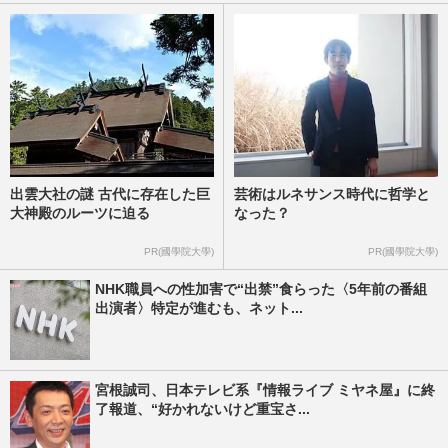
出雲大社の謎 古代に存在した巨
芸術はルネサンス時代に哲学と
大神殿のルーツに迫る
なった？
PR(國學院大學)
PR(國學院大學)
NHK職員への性加害で“出禁”食らった〈5年前の番組
出演者〉特定が進むも、ネット...
宮根誠司、日本テレビ系『情報ライブ ミヤネ屋』に終
了報道、“好かれないけど重宝さ...