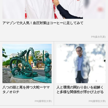
アマゾンで大人気！血圧対策はコーヒーに足してみて
PR(森永乳業)
八つの頭と尾を持つ大蛇ーヤマ
人と環境の関わり合いを紐解く
タノオロチ
と多様な関係性が浮かび上がる
PR(國學院大學)
PR(國學院大學)