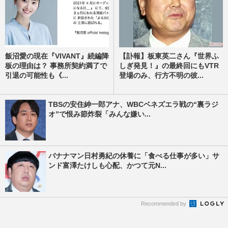
飯沼愛の現在『VIVANT』続編降
【訃報】板東英二さん『世界ふ
板の理由は？ 事務所契約満了で
しぎ発見！』の最終回にもVTR
引退の可能性も《...
登場のみ、行方不明の彼...
TBSの安住紳一郎アナ、WBCベネズエラ戦の“裏ラジ
オ”で恨み節炸裂「みんな嫌い...
バナナマン日村勇紀の休養に「食べる仕事が多い」サ
ンド富澤たけしも心配、かつて元N...
Recommended by