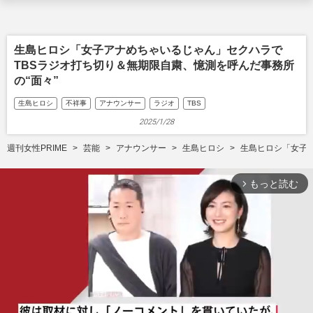
生島ヒロシ「女子アナめちゃいるじゃん」セクハラで
TBSラジオ打ち切り＆無期限自粛、憶測を呼んだ事務所
の“面々”
生島ヒロシ
不祥事
アナウンサー
ラジオ
TBS
2025/1/28
週刊女性PRIME
芸能
アナウンサー
生島ヒロシ
生島ヒロシ「女子ア
もっと読む
arrow_forward_ios