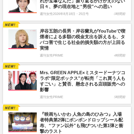
れが宝塚なんだ」振り返るかけがえのない
日々、夢の現在地と“男役”への思い
週刊女性2026年8月18日・25日号
0時間前
岸谷五朗の長男・岸谷蘭丸がYouTubeで喫
煙者による多額の税金支出を訴えるも、タ
バコ害で生じる社会的損失額の方が上回る
実情
週刊女性PRIME
4時間前
Mrs. GREEN APPLE×ミスタードーナツコ
ラボ“限定ボックス”が転売「これ買う人も
すごい」と賛否、懸念される店頭販売への
影響
週刊女性PRIME
5時間前
『映画ちいかわ 人魚の島のひみつ』入場
者特典第2弾にボンボンドロップシール配
布、“ファン以外”も飛びついた第1弾と衝
撃のラスト