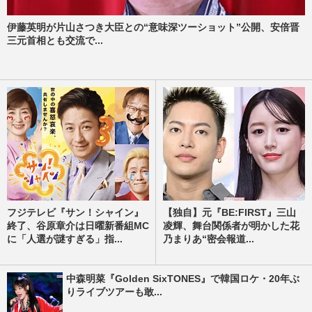
伊藤英明が片山さつき大臣との“意味深ツーショット”公開、安倍晋
三元首相とも交流で...
フジテレビ『サン！シャイン』
【独自】元『BE:FIRST』三山
終了、谷原章介は日曜新番組MC
凌輝、舞台関係者が明かした花
に「人選が謎すぎる」指...
乃まりあ“密会報道...
中森明菜『Golden SixTONES』で韓国ロケ・20年ぶ
りライブツアーも敢...