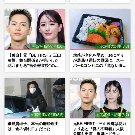
の声、ご成婚時のドレスも手
期”役は、そっくり説根強い
がけた森英恵さんとの絆
Mr.Children桜井和寿のバンド
マン長男・櫻井海音だった
⭐ 高評価の記事(10)
⭐ 高評価の記事(8.8)
【独自】元『BE:FIRST』三山
惣菜が老化を早め、おにぎり
凌輝、舞台関係者が明かした
が居眠り運転の原因に、スー
花乃まりあ“密会報道後”の呆
パー&コンビニの「危ない食
れ発言と、『愛の不時着』の
品」
劇場が答えた共演舞台の行方
⭐ 高評価の記事(8.5)
⭐ 高評価の記事(8.7)
磯野貴理子、本当の離婚理由
元BE:FIRST・三山凌輝は花乃
は「金の切れ目」だった
まりあと『愛の不時着』大阪
公演も出演、趣里はドラマ