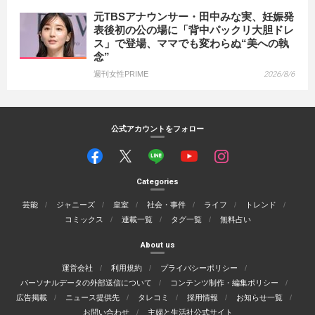
元TBSアナウンサー・田中みな実、妊娠発
表後初の公の場に「背中パックリ大胆ドレ
ス」で登場、ママでも変わらぬ“美への執
念”
週刊女性PRIME
2026/8/6
公式アカウントをフォロー
Categories
芸能
ジャニーズ
皇室
社会・事件
ライフ
トレンド
コミックス
連載一覧
タグ一覧
無料占い
About us
運営会社
利用規約
プライバシーポリシー
パーソナルデータの外部送信について
コンテンツ制作・編集ポリシー
広告掲載
ニュース提供先
タレコミ
採用情報
お知らせ一覧
お問い合わせ
主婦と生活社公式サイト