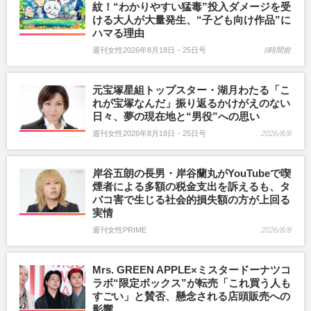
紋！“わかりやすい猛毒”投入ダメージを受
ける大人が大量発生、“子ども向け作品”に
ハマる理由
週刊女性2026年8月18日・25日号
8時間前
元宝塚星組トップスター・湖月わたる「こ
れが宝塚なんだ」振り返るかけがえのない
日々、夢の現在地と“男役”への思い
週刊女性2026年8月18日・25日号
2026/8/8
岸谷五朗の長男・岸谷蘭丸がYouTubeで喫
煙者による多額の税金支出を訴えるも、タ
バコ害で生じる社会的損失額の方が上回る
実情
週刊女性PRIME
2026/8/8
Mrs. GREEN APPLE×ミスタードーナツコ
ラボ“限定ボックス”が転売「これ買う人も
すごい」と賛否、懸念される店頭販売への
影響