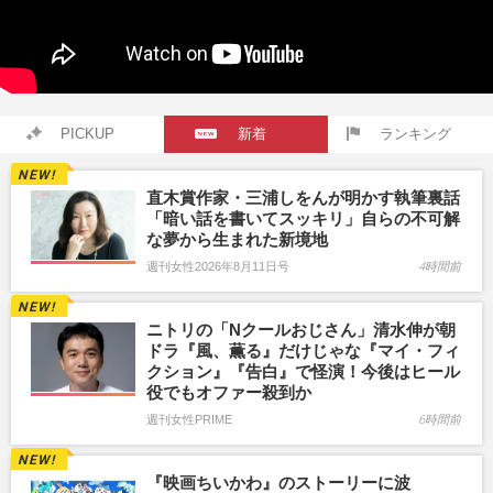
PICKUP
新着
ランキング
直木賞作家・三浦しをんが明かす執筆裏話
「暗い話を書いてスッキリ」自らの不可解
な夢から生まれた新境地
週刊女性2026年8月11日号
4時間前
ニトリの「Nクールおじさん」清水伸が朝
ドラ『風、薫る』だけじゃな『マイ・フィ
クション』『告白』で怪演！今後はヒール
役でもオファー殺到か
週刊女性PRIME
6時間前
『映画ちいかわ』のストーリーに波