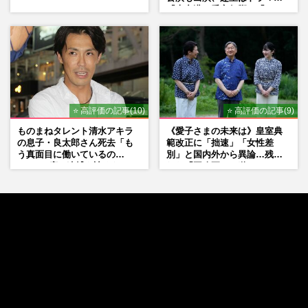
『大空港』番宣行脚に「メン
タル強すぎ」の実情
⭐ 高評価の記事(10)
⭐ 高評価の記事(9)
ものまねタレント清水アキラ
《愛子さまの未来は》皇室典
の息子・良太郎さん死去「も
範改正に「拙速」「女性差
う真面目に働いているの
別」と国内外から異論…残さ
で」、2度の逮捕も諦めなかっ
れた「再改正」の道
た芸能界“波乱に満ちた37年”