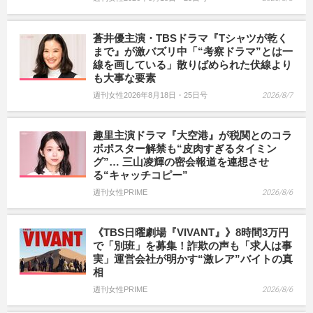
蒼井優主演・TBSドラマ『Tシャツが乾く
まで』が激バズリ中「“考察ドラマ”とは一
線を画している」散りばめられた伏線より
も大事な要素
週刊女性2026年8月18日・25日号
2026/8/7
趣里主演ドラマ『大空港』が税関とのコラ
ボポスター解禁も“皮肉すぎるタイミン
グ”… 三山凌輝の密会報道を連想させ
る“キャッチコピー”
週刊女性PRIME
2026/8/6
《TBS日曜劇場『VIVANT』》8時間3万円
で「別班」を募集！詐欺の声も「求人は事
実」運営会社が明かす“激レア”バイトの真
相
週刊女性PRIME
2026/8/6