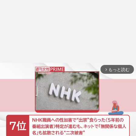
もっと読む
arrow_forward_ios