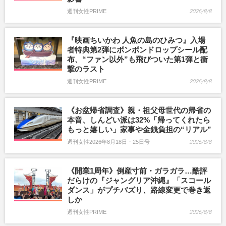
週刊女性PRIME
2026/8/8
『映画ちいかわ 人魚の島のひみつ』入場
者特典第2弾にボンボンドロップシール配
布、“ファン以外”も飛びついた第1弾と衝
撃のラスト
週刊女性PRIME
2026/8/8
《お盆帰省調査》親・祖父母世代の帰省の
本音、しんどい派は32%「帰ってくれたら
もっと嬉しい」家事や金銭負担の“リアル”
週刊女性2026年8月18日・25日号
2026/8/8
《開業1周年》倒産寸前・ガラガラ…酷評
だらけの『ジャングリア沖縄』「スコール
ダンス」がプチバズり、路線変更で巻き返
しか
週刊女性PRIME
2026/8/8