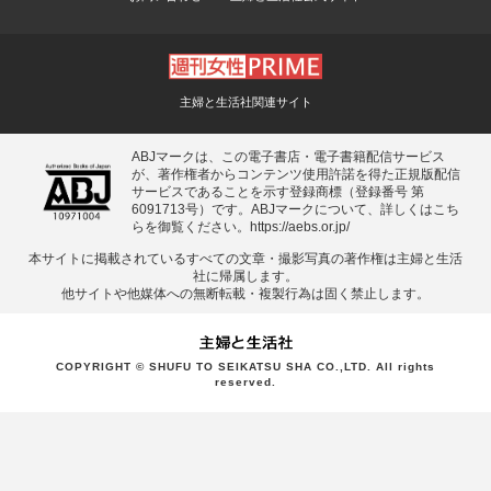
主婦と生活社関連サイト
ABJマークは、この電子書店・電子書籍配信サービス
が、著作権者からコンテンツ使用許諾を得た正規版配信
サービスであることを示す登録商標（登録番号 第
6091713号）です。ABJマークについて、詳しくはこち
らを御覧ください。
https://aebs.or.jp/
本サイトに掲載されているすべての⽂章・撮影写真の著作権は主婦と⽣活
社に帰属します。
他サイトや他媒体への無断転載・複製⾏為は固く禁⽌します。
COPYRIGHT © SHUFU TO SEIKATSU SHA CO.,LTD. All rights
reserved.