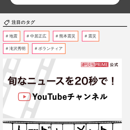
注目のタグ
地震
中居正広
熊本震災
震災
滝沢秀明
ボランティア