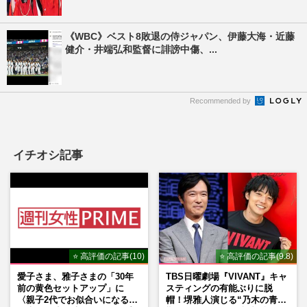
《WBC》ベスト8敗退の侍ジャパン、伊藤大海・近藤
健介・井端弘和監督に誹謗中傷、...
Recommended by
イチオシ記事
⭐ 高評価の記事(10)
⭐ 高評価の記事(9.8)
愛子さま、雅子さまの「30年
TBS日曜劇場『VIVANT』キャ
前の黄色セットアップ」に
スティングの有能ぶりに脱
〈親子2代でお似合いになる〉
帽！堺雅人演じる“乃木の青年