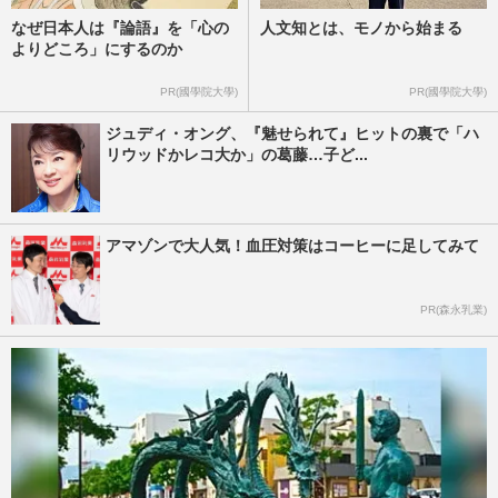
なぜ日本人は『論語』を「心の
人文知とは、モノから始まる
よりどころ」にするのか
PR(國學院大學)
PR(國學院大學)
ジュディ・オング、『魅せられて』ヒットの裏で「ハ
リウッドかレコ大か」の葛藤…子ど...
アマゾンで大人気！血圧対策はコーヒーに足してみて
PR(森永乳業)