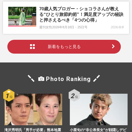
70歳人気ブロガー・ショコラさんが教え
る“ひとり旅節約術”！満足度アップの秘訣
と押さえるべき「4つの心得」
週刊女性2026年8月18日・25日号
2026/8/8
新着をもっと見る
Photo Ranking
滝沢秀明氏「男手が必要」熊本地震
小栗旬の“非公表長女”が顔隠しデビ