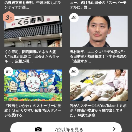
の復興支援を表明、中居正広もボラ
ュー、透ける山田優の「スーパーモ
ンティア計画…
デルに」野…
くら寿司、閉店間際の“ネタ大盛
野村周平、ユニクロ“モデル美女”・
り”写真が話題に「出会えたらラッ
石田夢実と熱愛報道！下半身強調の
キー」広報が明…
「過激すぎ…
『映画ちいかわ』のストーリーに波
乳がんステージ4のYouTuberミミポ
紋！“わかりやすい猛毒”投入ダメー
ポ「腫瘍が皮膚から飛び出してき
ジを受ける…
た」34歳で余命…
7位以降を見る