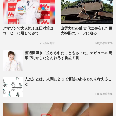
アマゾンで大人気！血圧対策は
出雲大社の謎 古代に存在した巨
コーヒーに足してみて
大神殿のルーツに迫る
PR(森永乳業)
PR(國學院大學)
渡辺満里奈「泣かされたこともあった」デビュー40周
年で明かしたとんねるず番組の裏...
人文知とは、人間にとって価値のあるものを考えるこ
と
PR(國學院大學)