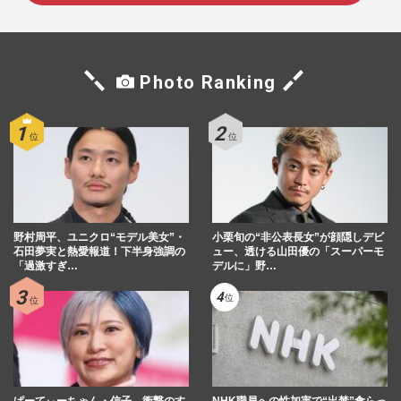
Photo Ranking
野村周平、ユニクロ“モデル美女”・
小栗旬の“非公表長女”が顔隠しデビ
石田夢実と熱愛報道！下半身強調の
ュー、透ける山田優の「スーパーモ
「過激すぎ…
デルに」野…
ぱーてぃーちゃん・信子、衝撃のす
NHK職員への性加害で“出禁”食らっ