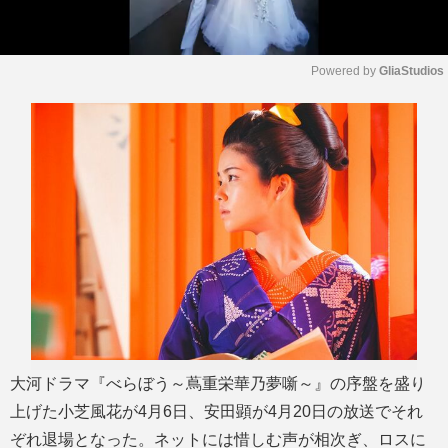
Powered by 
GliaStudios
M
u
t
e
大河ドラマ『べらぼう～蔦重栄華乃夢噺～』の序盤を盛り
上げた小芝風花が4月6日、安田顕が4月20日の放送でそれ
ぞれ退場となった。ネットには惜しむ声が相次ぎ、ロスに