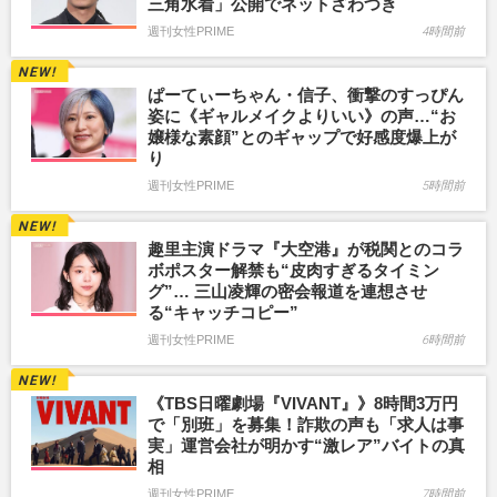
三角水着」公開でネットざわつき
週刊女性PRIME
4時間前
ぱーてぃーちゃん・信子、衝撃のすっぴん
姿に《ギャルメイクよりいい》の声…“お
嬢様な素顔”とのギャップで好感度爆上が
り
週刊女性PRIME
5時間前
趣里主演ドラマ『大空港』が税関とのコラ
ボポスター解禁も“皮肉すぎるタイミン
グ”… 三山凌輝の密会報道を連想させ
る“キャッチコピー”
週刊女性PRIME
6時間前
《TBS日曜劇場『VIVANT』》8時間3万円
で「別班」を募集！詐欺の声も「求人は事
実」運営会社が明かす“激レア”バイトの真
相
週刊女性PRIME
7時間前