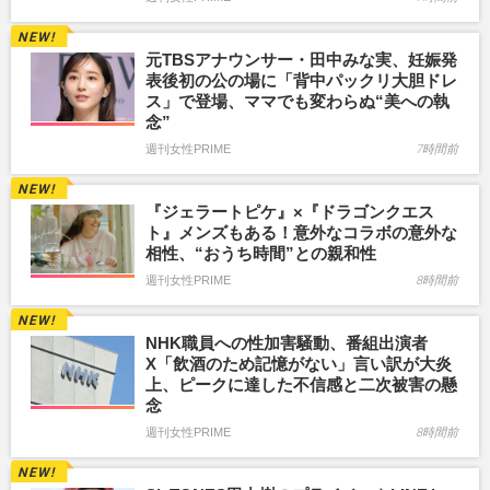
元TBSアナウンサー・田中みな実、妊娠発
表後初の公の場に「背中パックリ大胆ドレ
ス」で登場、ママでも変わらぬ“美への執
念”
週刊女性PRIME
7時間前
『ジェラートピケ』×『ドラゴンクエス
ト』メンズもある！意外なコラボの意外な
相性、“おうち時間”との親和性
週刊女性PRIME
8時間前
NHK職員への性加害騒動、番組出演者
X「飲酒のため記憶がない」言い訳が大炎
上、ピークに達した不信感と二次被害の懸
念
週刊女性PRIME
8時間前