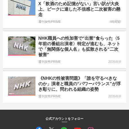
X「飲酒のため記憶がない」言い訳が大炎
上、ピークに達した不信感と二次被害の懸
念
週刊女性PRIME
8時間前
NHK職員への性加害で“出禁”食らった〈5
年前の番組出演者〉特定が進むも、ネット
で「無関係な個人名」も拡散される“二次
被害”
週刊女性PRIME
2026/8/6
《NHKの性被害問題》「誰を守るべきな
のか」演者と職員の“パワーバランス”が浮
き彫りに、問われる組織の姿勢
週刊女性PRIME
2026/8/6
公式アカウントをフォロー