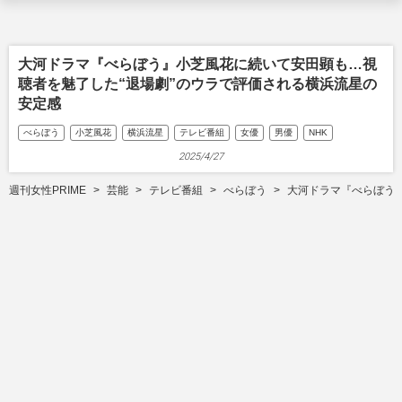
大河ドラマ『べらぼう』小芝風花に続いて安田顕も…視
聴者を魅了した“退場劇”のウラで評価される横浜流星の
安定感
べらぼう
小芝風花
横浜流星
テレビ番組
女優
男優
NHK
2025/4/27
週刊女性PRIME
芸能
テレビ番組
べらぼう
大河ドラマ『べらぼう