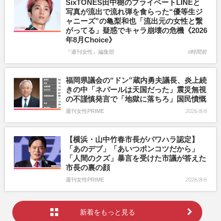
SixTONES田中樹のプライベートLINEと
写真が流出で流れ弾を食らった“優等生ジ
ャニーズ”の亀梨和也「流出元の女性と繋
がってる」疑惑でキャラ崩壊の危機《2026
年8月Choice》
『週刊女性』編集部
8時間前
福岡県議会の“ドン”蔵内勇夫議長、炎上続
きの中「ネパールは天国だった」震災無視
の不謹慎発言で「地獄に落ちろ」国民憤慨
週刊女性PRIME
2026/8/6
【横浜・山中竹春市長がパワハラ認定】
「あのデブ」「あいつポンコツだから」
「人間のクズ」暴言を受けた市議が答えた
市長の裏の顔
週刊女性PRIME
2026/8/6
新着をもっと見る