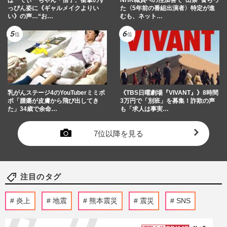
っぴん姿に《ギャルメイクよりい
た〈5年前の番組出演者〉特定が進
い》の声…“お…
むも、ネット…
乳がんステージ4のYouTuberミミポ
《TBS日曜劇場『VIVANT』》8時間
ポ「腫瘍が皮膚から飛び出してき
3万円で「別班」を募集！詐欺の声
た」34歳で余命…
も「求人は事実…
7位以降を見る
注目のタグ
炎上
地震
熊本震災
震災
SNS