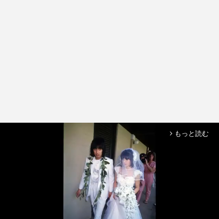
もっと読む
arrow_forward_ios