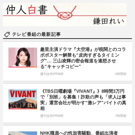
テレビ番組の最新記事
趣里主演ドラマ『大空港』が税関とのコラ
ボポスター解禁も“皮肉すぎるタイミン
グ”… 三山凌輝の密会報道を連想させ
る“キャッチコピー”
週刊女性PRIME
6時間前
《TBS日曜劇場『VIVANT』》8時間3万円
で「別班」を募集！詐欺の声も「求人は事
実」運営会社が明かす“激レア”バイトの真
相
週刊女性PRIME
7時間前
NHK職員への性加害騒動、番組出演者