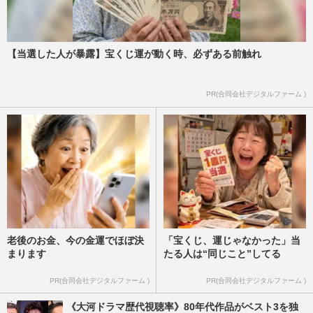
【当選した人が暴露】宝くじ運が動く時、必ずある前触れ
PR(合同会社デジタルファーム )
老後のお金、今の金運でほぼ決
「宝くじ、運じゃなかった」当
まります
たる人は“同じこと”してる
PR(合同会社デジタルファーム )
PR(合同会社デジタルファーム )
《大河ドラマ歴代視聴率》80年代作品がベスト3を独