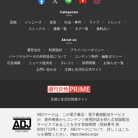
Categories
芸能
ジャニーズ
皇室
社会・事件
ライフ
トレンド
コミックス
連載一覧
タグ一覧
無料占い
About us
運営会社
利用規約
プライバシーポリシー
パーソナルデータの外部送信について
コンテンツ制作・編集ポリシー
広告掲載
ニュース提供先
タレコミ
採用情報
お知らせ一覧
お問い合わせ
主婦と生活社公式サイト
主婦と生活社関連サイト
ABJマークは、この電子書店・電子書籍配信サービス
が、著作権者からコンテンツ使用許諾を得た正規版配信
サービスであることを示す登録商標（登録番号 第
6091713号）です。ABJマークについて、詳しくはこち
らを御覧ください。
https://aebs.or.jp/