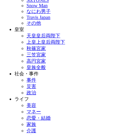
SixTONES
Snow Man
なにわ男子
Travis Japan
その他
皇室
天皇皇后両陛下
上皇上皇后両陛下
秋篠宮家
三笠宮家
高円宮家
皇族全般
社会・事件
事件
災害
政治
ライフ
美容
マネー
恋愛・結婚
家族
介護