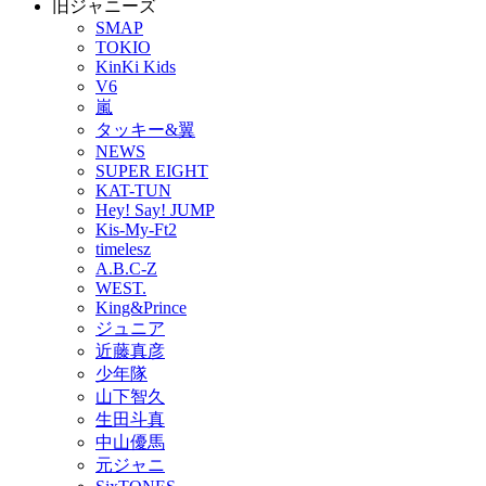
旧ジャニーズ
SMAP
TOKIO
KinKi Kids
V6
嵐
タッキー&翼
NEWS
SUPER EIGHT
KAT-TUN
Hey! Say! JUMP
Kis-My-Ft2
timelesz
A.B.C-Z
WEST.
King&Prince
ジュニア
近藤真彦
少年隊
山下智久
生田斗真
中山優馬
元ジャニ