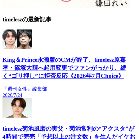
timeleszの最新記事
King＆Prince永瀬廉のCMが終了、timelesz原嘉
孝・篠塚大輝へ起用変更でファンがっかり、続
く“ゴリ押し”に拒否反応《2026年7月Choice》
『週刊女性』編集部
2026/7/24
timelesz菊池風磨の実父・菊池常利の“アクスタ”が
4時間で完売「予想以上の注文数」を生んだイケお