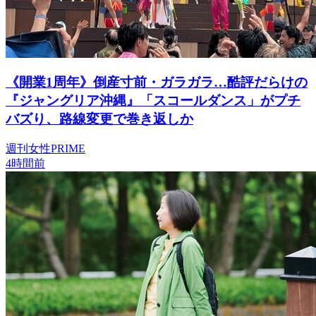
《開業1周年》倒産寸前・ガラガラ…酷評だらけの
『ジャングリア沖縄』「スコールダンス」がプチ
バズり、路線変更で巻き返しか
週刊女性PRIME
4時間前