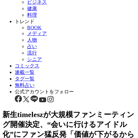
ビジネス
健康
料理
トレンド
BOOK
メディア
人物
占い
流行
シニア
コミックス
連載一覧
タグ一覧
無料占い
公式アカウントをフォロー
新生timeleszが大規模ファンミーティン
グ開催決定、“会いに行けるアイドル
化”にファン猛反発「価値が下がるから