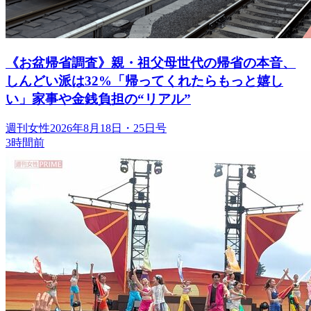
《お盆帰省調査》親・祖父母世代の帰省の本音、
しんどい派は32%「帰ってくれたらもっと嬉し
い」家事や金銭負担の“リアル”
週刊女性2026年8月18日・25日号
3時間前