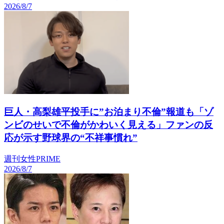
2026/8/7
巨人・高梨雄平投手に”お泊まり不倫”報道も「ゾ
ンビのせいで不倫がかわいく見える」ファンの反
応が示す野球界の“不祥事慣れ”
週刊女性PRIME
2026/8/7