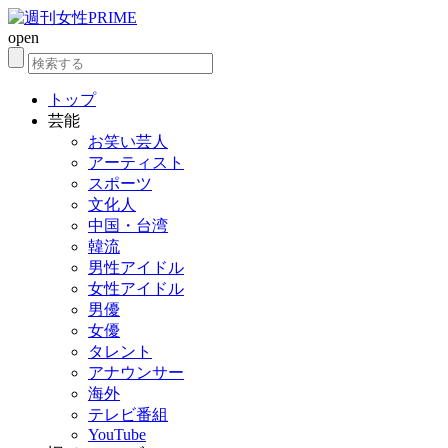
open
トップ
芸能
お笑い芸人
アーティスト
スポーツ
文化人
中国・台湾
韓流
男性アイドル
女性アイドル
男優
女優
タレント
アナウンサー
海外
テレビ番組
YouTube