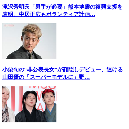
滝沢秀明氏「男手が必要」熊本地震の復興支援を
表明、中居正広もボランティア計画…
小栗旬の“非公表長女”が顔隠しデビュー、透ける
山田優の「スーパーモデルに」野…