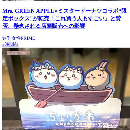
Mrs. GREEN APPLE×ミスタードーナツコラボ“限
定ボックス”が転売「これ買う人もすごい」と賛
否、懸念される店頭販売への影響
週刊女性PRIME
2時間前