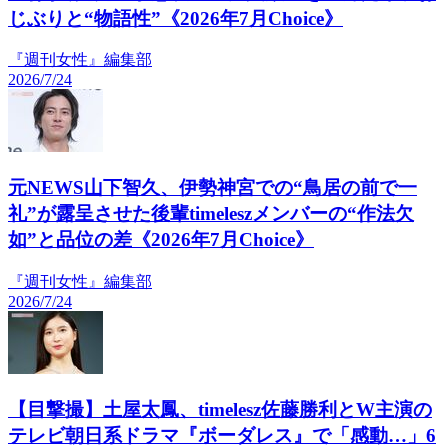
じぶりと“物語性”《2026年7月Choice》
『週刊女性』編集部
2026/7/24
元NEWS山下智久、伊勢神宮での“鳥居の前で一
礼”が露呈させた後輩timeleszメンバーの“作法欠
如”と品位の差《2026年7月Choice》
『週刊女性』編集部
2026/7/24
【目撃撮】土屋太鳳、timelesz佐藤勝利とW主演の
テレビ朝日系ドラマ『ボーダレス』で「感動…」6