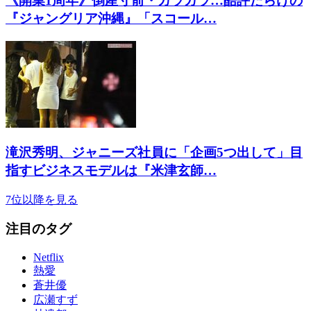
《開業1周年》倒産寸前・ガラガラ…酷評だらけの
『ジャングリア沖縄』「スコール…
滝沢秀明、ジャニーズ社員に「企画5つ出して」目
指すビジネスモデルは『米津玄師…
7位以降を見る
注目のタグ
Netflix
熱愛
蒼井優
広瀬すず