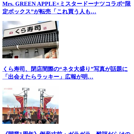
Mrs. GREEN APPLE×ミスタードーナツコラボ“限
定ボックス”が転売「これ買う人も…
くら寿司、閉店間際の“ネタ大盛り”写真が話題に
「出会えたらラッキー」広報が明…