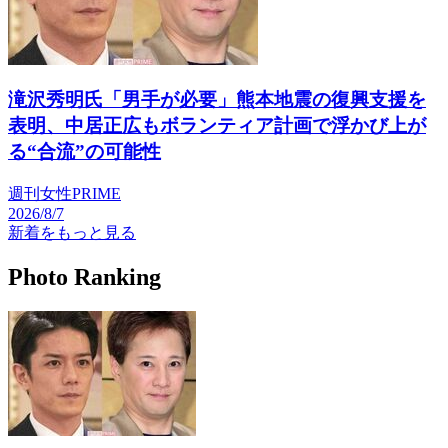
滝沢秀明氏「男手が必要」熊本地震の復興支援を
表明、中居正広もボランティア計画で浮かび上が
る“合流”の可能性
週刊女性PRIME
2026/8/7
新着をもっと見る
Photo Ranking