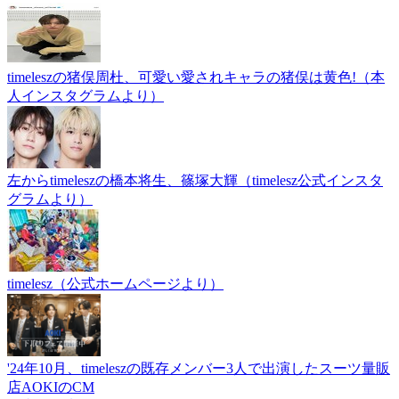
timeleszの猪俣周杜、可愛い愛されキャラの猪俣は黄色!（本
人インスタグラムより）
左からtimeleszの橋本将生、篠塚大輝（timelesz公式インスタ
グラムより）
timelesz（公式ホームページより）
'24年10月、timeleszの既存メンバー3人で出演したスーツ量販
店AOKIのCM