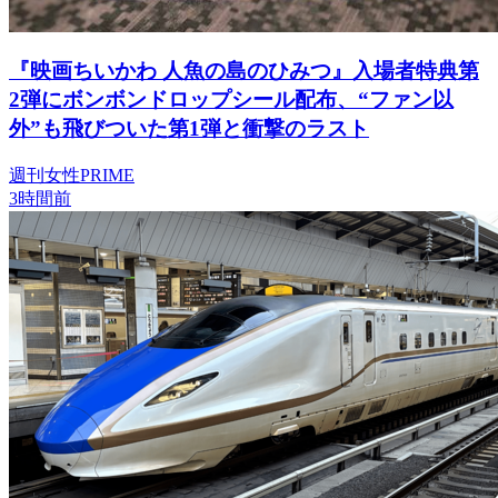
『映画ちいかわ 人魚の島のひみつ』入場者特典第
2弾にボンボンドロップシール配布、“ファン以
外”も飛びついた第1弾と衝撃のラスト
週刊女性PRIME
3時間前