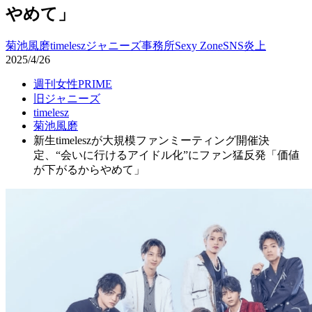
やめて」
菊池風磨
timelesz
ジャニーズ事務所
Sexy Zone
SNS
炎上
2025/4/26
週刊女性PRIME
旧ジャニーズ
timelesz
菊池風磨
新生timeleszが大規模ファンミーティング開催決
定、“会いに行けるアイドル化”にファン猛反発「価値
が下がるからやめて」