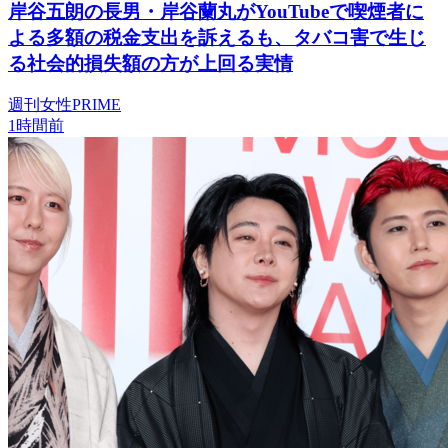
岸谷五朗の長男・岸谷蘭丸がYouTubeで喫煙者に
よる多額の税金支出を訴えるも、タバコ害で生じ
る社会的損失額の方が上回る実情
週刊女性PRIME
1時間前