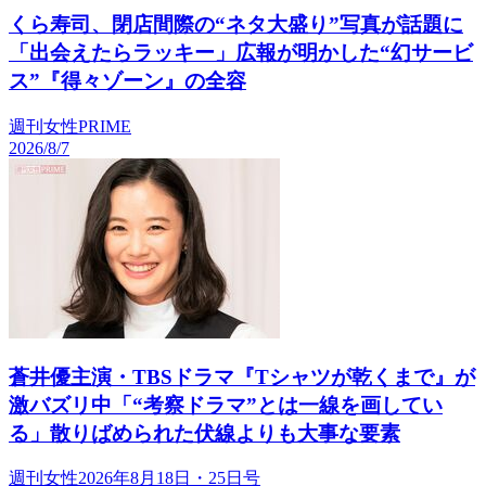
くら寿司、閉店間際の“ネタ大盛り”写真が話題に
「出会えたらラッキー」広報が明かした“幻サービ
ス”『得々ゾーン』の全容
週刊女性PRIME
2026/8/7
蒼井優主演・TBSドラマ『Tシャツが乾くまで』が
激バズリ中「“考察ドラマ”とは一線を画してい
る」散りばめられた伏線よりも大事な要素
週刊女性2026年8月18日・25日号