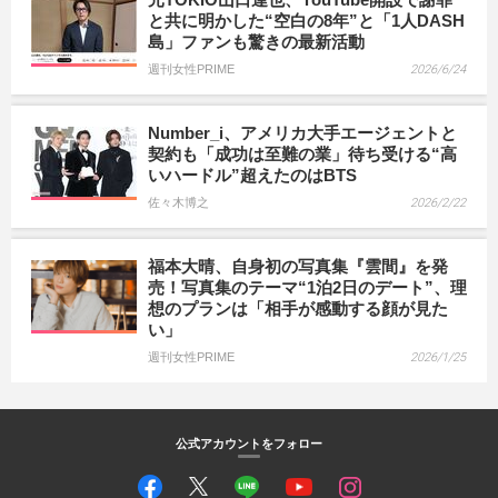
と共に明かした“空白の8年”と「1人DASH
島」ファンも驚きの最新活動
週刊女性PRIME
2026/6/24
Number_i、アメリカ大手エージェントと
契約も「成功は至難の業」待ち受ける“高
いハードル”超えたのはBTS
佐々木博之
2026/2/22
福本大晴、自身初の写真集『雲間』を発
売！写真集のテーマ“1泊2日のデート”、理
想のプランは「相手が感動する顔が見た
い」
週刊女性PRIME
2026/1/25
公式アカウントをフォロー