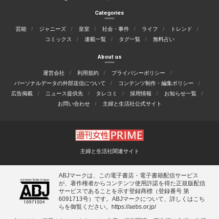
Categories
芸能
ジャニーズ
皇室
社会・事件
ライフ
トレンド
コミックス
連載一覧
タグ一覧
無料占い
About us
運営会社
利用規約
プライバシーポリシー
パーソナルデータの外部送信について
コンテンツ制作・編集ポリシー
広告掲載
ニュース提供先
タレコミ
採用情報
お知らせ一覧
お問い合わせ
主婦と生活社公式サイト
主婦と生活社関連サイト
ABJマークは、この電子書店・電子書籍配信サービス
が、著作権者からコンテンツ使用許諾を得た正規版配信
サービスであることを示す登録商標（登録番号 第
6091713号）です。ABJマークについて、詳しくはこち
らを御覧ください。
https://aebs.or.jp/