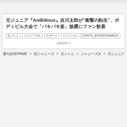
元ジュニア『AmBitious』吉川太郎が“衝撃の転生”、ボ
ディビル大会で「バキバキ姿」披露にファン歓喜
元ジャニ
ジャニーズJr.
スポーツ
ジャニーズ
STARTO_ENTERTAINMENT
2025/5/11
週刊女性PRIME
旧ジャニーズ
元ジャニ
ジャニーズJr.
元ジュニア『