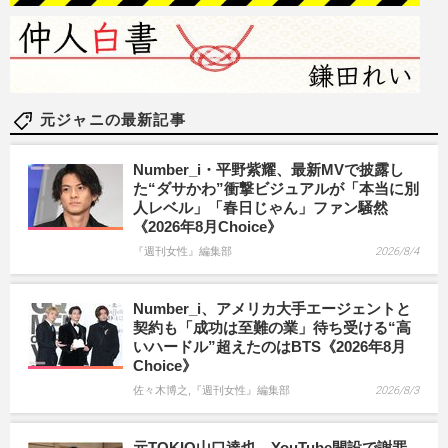
元ジャニの最新記事
Number_i・平野紫耀、最新MVで披露し
た“ダサかわ”衝撃ビジュアルが「本当に別
人レベル」「春日じゃん」ファン騒然
《2026年8月Choice》
『週刊女性』編集部
2026/8/4
Number_i、アメリカ大手エージェントと
契約も「成功は至難の業」待ち受ける“高
いハードル”超えたのはBTS《2026年8月
Choice》
佐々木博之,『週刊女性』編集部
2026/8/3
元TOKIO山口達也、YouTube開設で謝罪