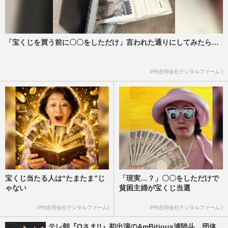
「宝くじを買う前に〇〇をしただけ」言われた通りにしてみたら…
PR(合同会社デジタルファーム )
宝くじ当たる人は“たまたま”じ
「現実…？」〇〇をしただけで
ゃない
貧困主婦が宝くじ当選
PR(合同会社デジタルファーム)
PR(合同会社デジタルファーム )
テレ朝『Qさま!!』初出演のAmBitious浦陸斗、団体