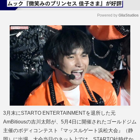
Powered by 
GliaStudios
M
u
t
e
3月末にSTARTO ENTERTAINMENTを退所した元
AmBitiousの吉川太郎が、5月4日に開催されたゴールドジム
主催のボディコンテスト『マッスルゲート浜松大会』（静
岡）に出場。大会当日のネット上では、STARTO社時代か