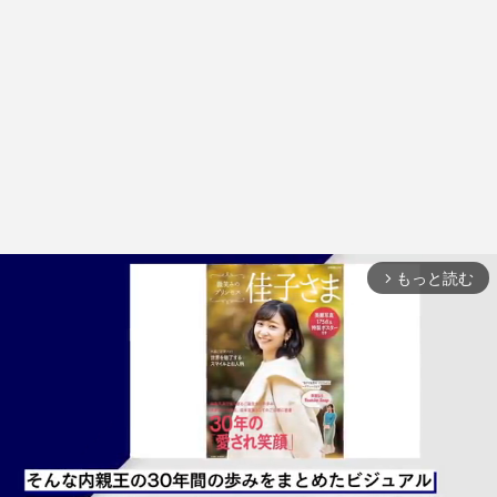
もっと読む
arrow_forward_ios