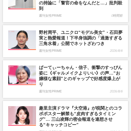
の持論に「警官の命をなんだと…」批判殺
到
週刊女性PRIME
0時間前
野村周平、ユニクロ“モデル美女”・石田夢
実と熱愛報道！下半身強調の「過激すぎる
三角水着」公開でネットざわつき
週刊女性PRIME
2026/8/6
ぱーてぃーちゃん・信子、衝撃のすっぴん
姿に《ギャルメイクよりいい》の声…“お
嬢様な素顔”とのギャップで好感度爆上が
り
週刊女性PRIME
2026/8/6
趣里主演ドラマ『大空港』が税関とのコラ
ボポスター解禁も“皮肉すぎるタイミン
グ”… 三山凌輝の密会報道を連想させ
る“キャッチコピー”