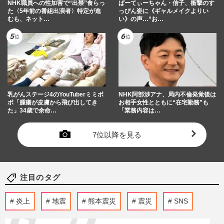
NHK職員への性加害で“出禁”食らっ
ぱーてぃーちゃん・信子、衝撃のす
た〈5年前の番組出演者〉特定が進
っぴん姿に《ギャルメイクよりい
むも、ネット…
い》の声…“お…
乳がんステージ4のYouTuberミミポ
NHK阿部渉アナ、局内不倫発覚後は
ポ「腫瘍が皮膚から飛び出してき
お相手女性とともに“在宅勤務”も
た」34歳で余命…
「業務内容は…
7位以降を見る
注目のタグ
炎上
地震
熊本震災
震災
SNS