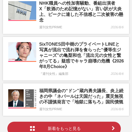
NHK職員への性加害騒動、番組出演者
X「飲酒のため記憶がない」言い訳が大炎
上、ピークに達した不信感と二次被害の懸
念
週刊女性PRIME
2026/8/6
SixTONES田中樹のプライベートLINEと
写真が流出で流れ弾を食らった“優等生ジ
ャニーズ”の亀梨和也「流出元の女性と繋
がってる」疑惑でキャラ崩壊の危機《2026
年8月Choice》
『週刊女性』編集部
2026/8/6
福岡県議会の“ドン”蔵内勇夫議長、炎上続
きの中「ネパールは天国だった」震災無視
の不謹慎発言で「地獄に落ちろ」国民憤慨
週刊女性PRIME
2026/8/6
新着をもっと見る