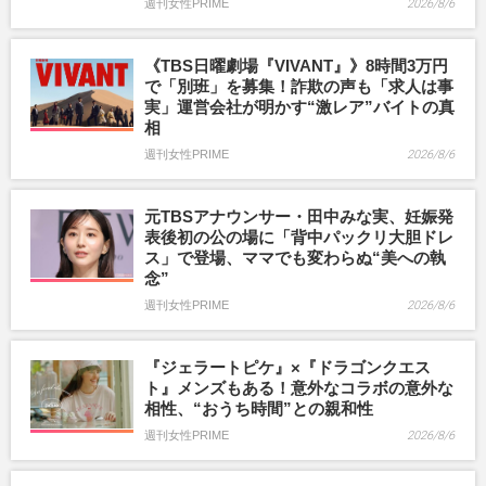
週刊女性PRIME
2026/8/6
《TBS日曜劇場『VIVANT』》8時間3万円
で「別班」を募集！詐欺の声も「求人は事
実」運営会社が明かす“激レア”バイトの真
相
週刊女性PRIME
2026/8/6
元TBSアナウンサー・田中みな実、妊娠発
表後初の公の場に「背中パックリ大胆ドレ
ス」で登場、ママでも変わらぬ“美への執
念”
週刊女性PRIME
2026/8/6
『ジェラートピケ』×『ドラゴンクエス
ト』メンズもある！意外なコラボの意外な
相性、“おうち時間”との親和性
週刊女性PRIME
2026/8/6