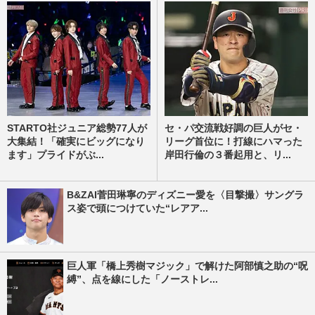
STARTO社ジュニア総勢77人が
セ・パ交流戦好調の巨人がセ・
大集結！「確実にビッグになり
リーグ首位に！打線にハマった
ます」プライドがぶ...
岸田行倫の３番起用と、リ...
B&ZAI菅田琳寧のディズニー愛を〈目撃撮〉サングラ
ス姿で頭につけていた“レアア...
巨人軍「橋上秀樹マジック」で解けた阿部慎之助の“呪
縛”、点を線にした「ノーストレ...