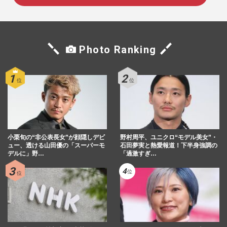
Photo Ranking
小栗旬の“非公表長女”が顔隠しデビ
野村周平、ユニクロ“モデル美女”・
ュー、透ける山田優の「スーパーモ
石田夢実と熱愛報道！下半身強調の
デルに」野…
「過激すぎ…