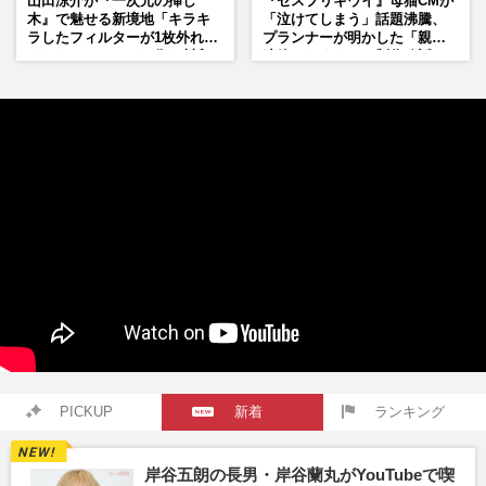
山田涼介が『一次元の挿し
『ゼスプリキウイ』母猫CMが
木』で魅せる新境地「キラキ
「泣けてしまう」話題沸騰、
ラしたフィルターが1枚外れて
プランナーが明かした「親に
くれたら」アイドル像を封印
連絡したくなる」制作秘話
した覚悟
PICKUP
新着
ランキング
岸谷五朗の長男・岸谷蘭丸がYouTubeで喫