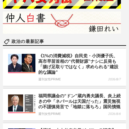
政治の最新記事
《1%の消費減税》自民党・小渕優子氏、
高市早苗首相の“代替財源”ナシに反発も
「揚げ足取りではなく」求められる“建設
的な議論”
週刊女性PRIME
2026/8/7
福岡県議会の“ドン”蔵内勇夫議長、炎上続
きの中「ネパールは天国だった」震災無視
の不謹慎発言で「地獄に落ちろ」国民憤慨
週刊女性PRIME
2026/8/6