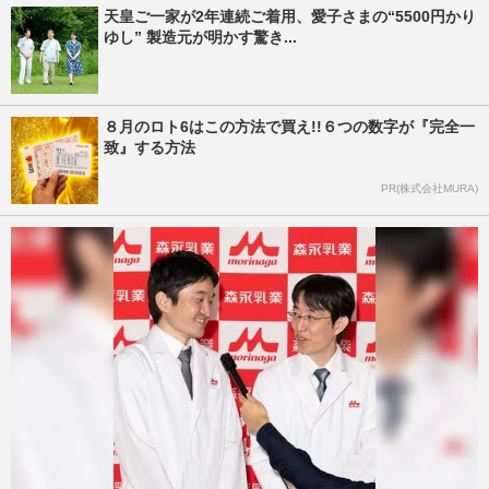
天皇ご一家が2年連続ご着用、愛子さまの“5500円かり
ゆし” 製造元が明かす驚き...
８月のロト6はこの方法で買え!!６つの数字が『完全一
致』する方法
PR(株式会社MURA)