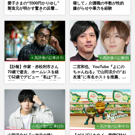
愛子さまの“5500円かりゆし”
寝して」介護職の半数が性的
製造元が明かす驚きの反響
嫌がらせや暴力を経験
「まさかうちの商品とは…」
⭐ 高評価の記事(8.5)
⭐ 高評価の記事(9)
【訃報】作家・赤松利市さん
二宮和也、YouTube『よにの
70歳で逝去、ホームレスを経
ちゃんねる』で山田涼介の“お
て62歳でデビュー「私は“下級
友達”に有名ホストを推薦、歌
国民”。死ぬまで差別と貧困を
舞伎町に“急接近”でファン
書き続けます」壮絶人生
「関わらないで！」
⭐ 高評価の記事(10)
⭐ 高評価の記事(9.5)