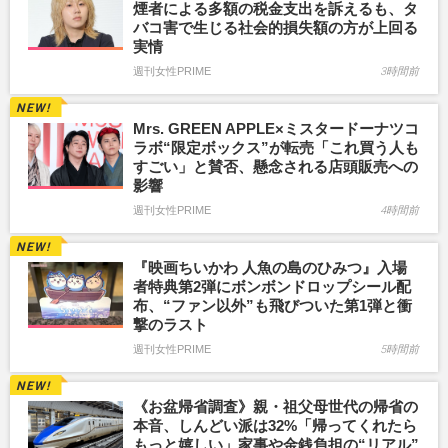
煙者による多額の税金支出を訴えるも、タ
バコ害で生じる社会的損失額の方が上回る
実情
週刊女性PRIME
3時間前
Mrs. GREEN APPLE×ミスタードーナツコ
ラボ“限定ボックス”が転売「これ買う人も
すごい」と賛否、懸念される店頭販売への
影響
週刊女性PRIME
4時間前
『映画ちいかわ 人魚の島のひみつ』入場
者特典第2弾にボンボンドロップシール配
布、“ファン以外”も飛びついた第1弾と衝
撃のラスト
週刊女性PRIME
5時間前
《お盆帰省調査》親・祖父母世代の帰省の
本音、しんどい派は32%「帰ってくれたら
もっと嬉しい」家事や金銭負担の“リアル”