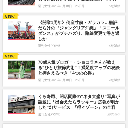
週刊女性2026年8月18日・25日号
5時間前
《開業1周年》倒産寸前・ガラガラ…酷評
だらけの『ジャングリア沖縄』「スコール
ダンス」がプチバズり、路線変更で巻き返
しか
週刊女性PRIME
6時間前
70歳人気ブロガー・ショコラさんが教え
る“ひとり旅節約術”！満足度アップの秘訣
と押さえるべき「4つの心得」
週刊女性2026年8月18日・25日号
7時間前
くら寿司、閉店間際の“ネタ大盛り”写真が
話題に「出会えたらラッキー」広報が明か
した“幻サービス”『得々ゾーン』の全容
週刊女性PRIME
2026/8/7