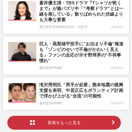
蒼井優主演・TBSドラマ『Tシャツが乾く
まで』が激バズリ中「“考察ドラマ”とは一
線を画している」散りばめられた伏線より
も大事な要素
週刊女性2026年8月18日・25日号
2026/8/7
巨人・高梨雄平投手に”お泊まり不倫”報道
も「ゾンビのせいで不倫がかわいく見え
る」ファンの反応が示す野球界の“不祥事
慣れ”
週刊女性PRIME
2026/8/7
滝沢秀明氏「男手が必要」熊本地震の復興
支援を表明、中居正広もボランティア計画
で浮かび上がる“合流”の可能性
週刊女性PRIME
2026/8/7
新着をもっと見る