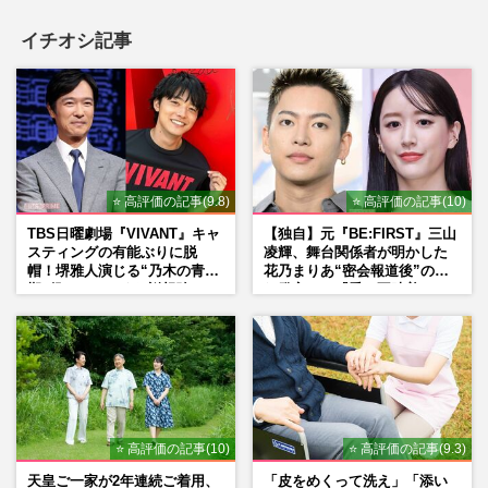
イチオシ記事
⭐ 高評価の記事(9.8)
⭐ 高評価の記事(10)
TBS日曜劇場『VIVANT』キャ
【独自】元『BE:FIRST』三山
スティングの有能ぶりに脱
凌輝、舞台関係者が明かした
帽！堺雅人演じる“乃木の青年
花乃まりあ“密会報道後”の呆
期”役は、そっくり説根強い
れ発言と、『愛の不時着』の
Mr.Children桜井和寿のバンド
劇場が答えた共演舞台の行方
マン長男・櫻井海音だった
⭐ 高評価の記事(10)
⭐ 高評価の記事(9.3)
天皇ご一家が2年連続ご着用、
「皮をめくって洗え」「添い