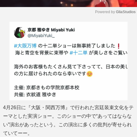
Powered by 
GliaStudios
M
u
t
e
4月26日に『大阪・関西万博』で行われた宮廷装束文化をテ
ーマとした実演ショー。このショーの中で“あってはならな
い”演出があったという。この演出に多くの批判が寄せられ
ていてーー。