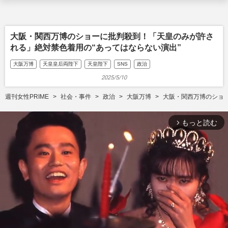
大阪・関西万博のショーに批判殺到！「天皇のみが許さ
れる」絶対禁色着用の“あってはならない演出”
大阪万博
天皇皇后両陛下
天皇陛下
SNS
政治
2025/5/10
週刊女性PRIME
社会・事件
政治
大阪万博
大阪・関西万博のショ
もっと読む
arrow_forward_ios