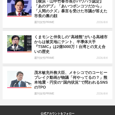
【横浜・山中竹春市長がパワハラ認定】
「あのデブ」「あいつポンコツだから」
「人間のクズ」暴言を受けた市議が答えた
市長の裏の顔
週刊女性PRIME
2026/8/6
くまモンと仲良しの“高雄熊”がいる高雄市
からは被災地にテント、半導体大手
『TSMC』は2億5000万！台湾との支え合
いの歴史
週刊女性PRIME
2026/8/6
茂木敏充外務大臣、メキシコでのコーヒー
ブレイク動画が物議「何やってるの？」熊
本地震・円安の“国内状況”で問われるSNS
のTPO
週刊女性PRIME
2026/8/6
公式アカウントをフォロー