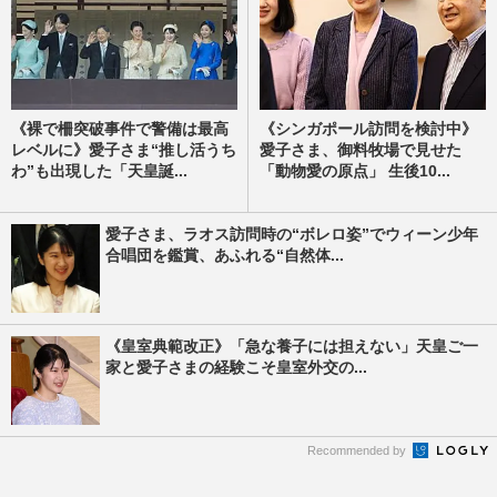
《裸で柵突破事件で警備は最高
《シンガポール訪問を検討中》
レベルに》愛子さま“推し活うち
愛子さま、御料牧場で見せた
わ”も出現した「天皇誕...
「動物愛の原点」 生後10...
愛子さま、ラオス訪問時の“ボレロ姿”でウィーン少年
合唱団を鑑賞、あふれる“自然体...
《皇室典範改正》「急な養子には担えない」天皇ご一
家と愛子さまの経験こそ皇室外交の...
Recommended by