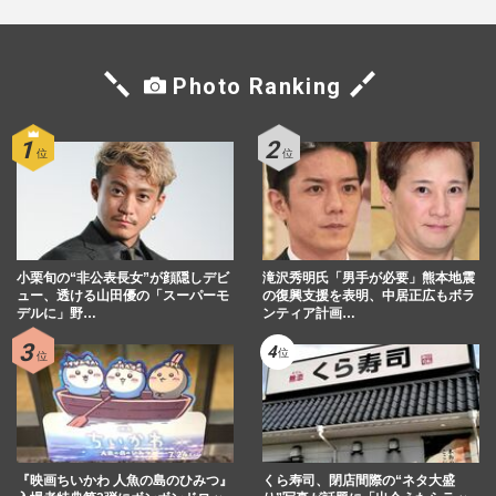
Photo Ranking
小栗旬の“非公表長女”が顔隠しデビ
滝沢秀明氏「男手が必要」熊本地震
ュー、透ける山田優の「スーパーモ
の復興支援を表明、中居正広もボラ
デルに」野…
ンティア計画…
『映画ちいかわ 人魚の島のひみつ』
くら寿司、閉店間際の“ネタ大盛