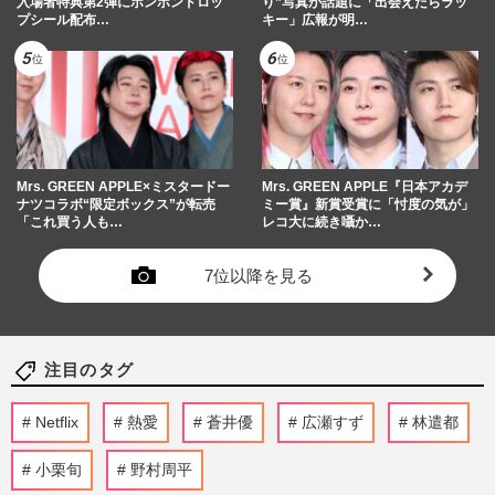
入場者特典第2弾にボンボンドロッ
り”写真が話題に「出会えたらラッ
プシール配布…
キー」広報が明…
Mrs. GREEN APPLE×ミスタードー
Mrs. GREEN APPLE『日本アカデ
ナツコラボ“限定ボックス”が転売
ミー賞』新賞受賞に「忖度の気が」
「これ買う人も…
レコ大に続き囁か…
7位以降を見る
注目のタグ
Netflix
熱愛
蒼井優
広瀬すず
林遣都
小栗旬
野村周平