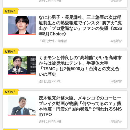
週刊女性PRIME
4時間前
なにわ男子・長尾謙杜、三上悠亜の次は稲
垣莉生との熱愛報道でインスタ“裏アカ”流
出か「プロ意識ない」ファンの失望《2026
年8月Choice》
『週刊女性』編集部
4時間前
くまモンと仲良しの“高雄熊”がいる高雄市
からは被災地にテント、半導体大手
『TSMC』は2億5000万！台湾との支え合
いの歴史
週刊女性PRIME
7時間前
茂木敏充外務大臣、メキシコでのコーヒー
ブレイク動画が物議「何やってるの？」熊
本地震・円安の“国内状況”で問われるSNS
のTPO
週刊女性PRIME
7時間前