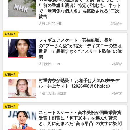
年前の番組出演者〉特定が進むも、ネット
で「無関係な個人名」も拡散される“二次
被害”
週刊女性PRIME
2時間前
フィギュアスケート・羽生結弦、長年
の“プーさん愛”が結実「ディズニーの壁は
世界一」異例すぎる“アスリート監修”の偉
業
週刊女性PRIME
3時間前
村重杏奈が熱愛！ お相手は人気DJ兼モデ
ル・井上ヤマト《2026年8月Choice》
『週刊女性』編集部
3時間前
スピードスケート・高木美帆が国民栄誉賞
受賞！副賞に「包丁10本」を選んだ背景
と、刃に刻まれた“高市早苗”の文字に疑問