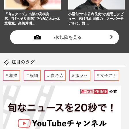
『有吉クイズ』出演の高橋真
小栗旬の“非公表長女”が顔隠しデビ
麻、“げっそり両腕”で心配された体
ュー、透ける山田優の「スーパーモ
重増減、高橋秀樹…
デルに」野…
7位以降を見る
注目のタグ
相撲
横綱
貴乃花
激ヤセ
女子アナ