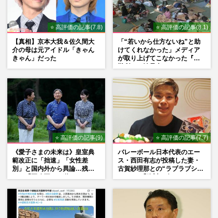
⭐ 高評価の記事(7.8)
⭐ 高評価の記事(8.1)
【真相】京本大我＆佐久間大
「“若いから仕方ないね”と助
介の母は元アイドル「きゃん
けてくれなかった」メディア
きゃん」だった
が取り上げてこなかった『避
難所での性暴力』
⭐ 高評価の記事(9)
⭐ 高評価の記事(7.7)
《愛子さまの未来は》皇室典
バレーボール日本代表のエー
範改正に「拙速」「女性差
ス・西田有志が投稿した妻・
別」と国内外から異論…残さ
古賀紗理那との“ラブラブショ
れた「再改正」の道
ット”に「絶対に今じゃない」
「空気読んで」ネット上で批
判殺到の理由