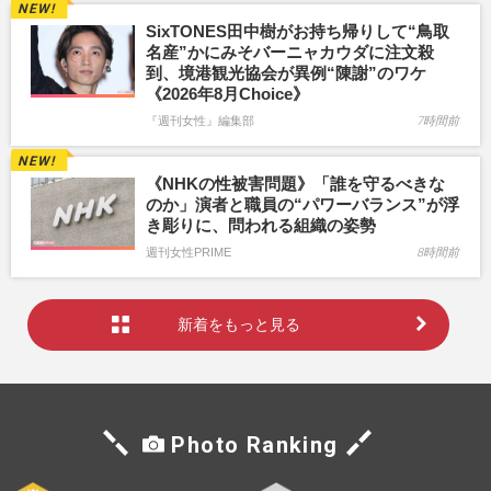
SixTONES田中樹がお持ち帰りして“鳥取
名産”かにみそバーニャカウダに注文殺
到、境港観光協会が異例“陳謝”のワケ
《2026年8月Choice》
『週刊女性』編集部
7時間前
《NHKの性被害問題》「誰を守るべきな
のか」演者と職員の“パワーバランス”が浮
き彫りに、問われる組織の姿勢
週刊女性PRIME
8時間前
新着をもっと見る
Photo Ranking