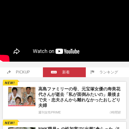
PICKUP
新着
ランキング
高島ファミリーの母、元宝塚女優の寿美花
代さんが逝去「私が面倒みたいの」最後ま
で夫・忠夫さんから離れなかったおしどり
夫婦
週刊女性PRIME
0時間前
NHK職員への性加害で“出禁”食らった〈5