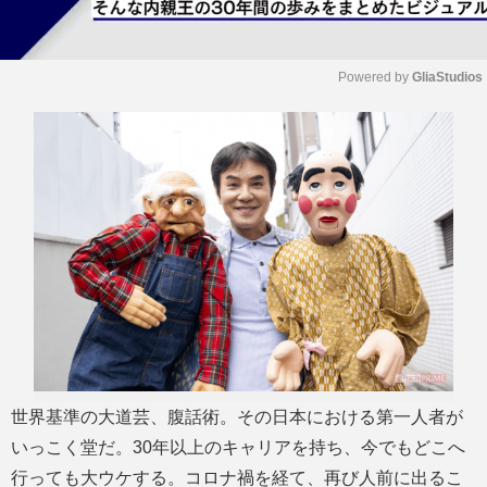
Powered by 
GliaStudios
M
u
t
e
世界基準の大道芸、腹話術。その日本における第一人者が
いっこく堂だ。30年以上のキャリアを持ち、今でもどこへ
行っても大ウケする。コロナ禍を経て、再び人前に出るこ