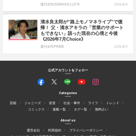
週刊女性2026年8月11日号
2026/8/4
清水良太郎が“路上モノマネライブ”で復
帰！ 父・清水アキラの「営業のサポート
もできない」語った現在の心境と今後
《2026年7月Choice》
週刊女性PRIME
2026/8/3
公式アカウントをフォロー
Categories
芸能
ジャニーズ
皇室
社会・事件
ライフ
トレンド
コミックス
連載一覧
タグ一覧
無料占い
About us
運営会社
利用規約
プライバシーポリシー