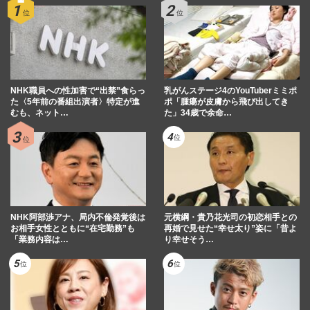
NHK職員への性加害で“出禁”食らっ
乳がんステージ4のYouTuberミミポ
た〈5年前の番組出演者〉特定が進
ポ「腫瘍が皮膚から飛び出してき
むも、ネット…
た」34歳で余命…
NHK阿部渉アナ、局内不倫発覚後は
元横綱・貴乃花光司の初恋相手との
お相手女性とともに“在宅勤務”も
再婚で見せた“幸せ太り”姿に「昔よ
「業務内容は…
り幸せそう…