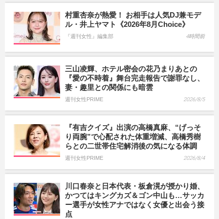
村重杏奈が熱愛！ お相手は人気DJ兼モデ
ル・井上ヤマト《2026年8月Choice》
『週刊女性』編集部
4時間前
三山凌輝、ホテル密会の花乃まりあとの
『愛の不時着』舞台完走報告で謝罪なし、
妻・趣里との関係にも暗雲
週刊女性PRIME
2026/8/5
『有吉クイズ』出演の高橋真麻、“げっそ
り両腕”で心配された体重増減、高橋秀樹
らとの二世帯住宅解消後の気になる体調
週刊女性PRIME
2026/8/4
川口春奈と日本代表・板倉滉が授かり婚、
かつてはキングカズ＆ゴン中山も…サッカ
ー選手が女性アナではなく女優と出会う接
点