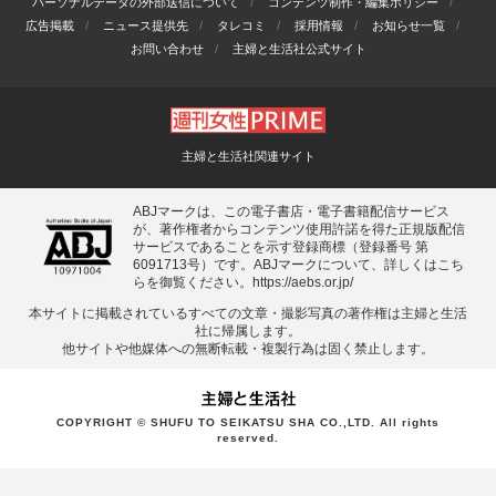
パーソナルデータの外部送信について
コンテンツ制作・編集ポリシー
広告掲載
ニュース提供先
タレコミ
採用情報
お知らせ一覧
お問い合わせ
主婦と生活社公式サイト
主婦と生活社関連サイト
ABJマークは、この電子書店・電子書籍配信サービス
が、著作権者からコンテンツ使用許諾を得た正規版配信
サービスであることを示す登録商標（登録番号 第
6091713号）です。ABJマークについて、詳しくはこち
らを御覧ください。
https://aebs.or.jp/
本サイトに掲載されているすべての⽂章・撮影写真の著作権は主婦と⽣活
社に帰属します。
他サイトや他媒体への無断転載・複製⾏為は固く禁⽌します。
COPYRIGHT © SHUFU TO SEIKATSU SHA CO.,LTD. All rights
reserved.