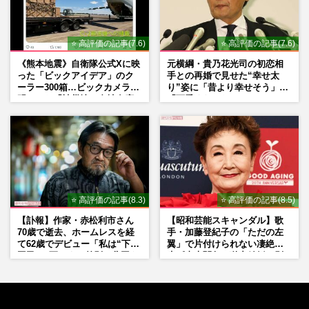
⭐ 高評価の記事(7.6)
⭐ 高評価の記事(7.6)
《熊本地震》自衛隊公式Xに映
元横綱・貴乃花光司の初恋相
った「ビックアイデア」のク
手との再婚で見せた“幸せ太
ーラー300箱…ビックカメラが
り”姿に「昔より幸せそう」
明かした「被災地に自社在庫
「可愛くなった」とファンほ
提供」の真相
っこり
⭐ 高評価の記事(8.3)
⭐ 高評価の記事(8.5)
【訃報】作家・赤松利市さん
【昭和芸能スキャンダル】歌
70歳で逝去、ホームレスを経
手・加藤登紀子の「ただの左
て62歳でデビュー「私は“下級
翼」で片付けられない凄絶半
国民”。死ぬまで差別と貧困を
生《東大闘争、獄中結婚、別
書き続けます」壮絶人生
荘で内ゲバ事件》