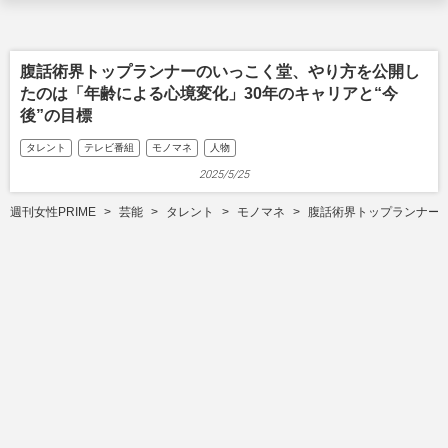
腹話術界トップランナーのいっこく堂、やり方を公開し
たのは「年齢による心境変化」30年のキャリアと“今
後”の目標
タレント
テレビ番組
モノマネ
人物
2025/5/25
週刊女性PRIME
芸能
タレント
モノマネ
腹話術界トップランナーの