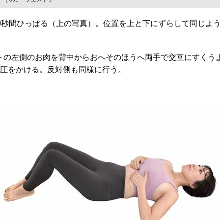
0秒間ひっぱる（上の写真）。位置を上と下にずらして同じよう
トの左側のお肉を背中からおへそのほうへ両手で交互にすくうよ
回圧をかける。反対側も同様に行う。