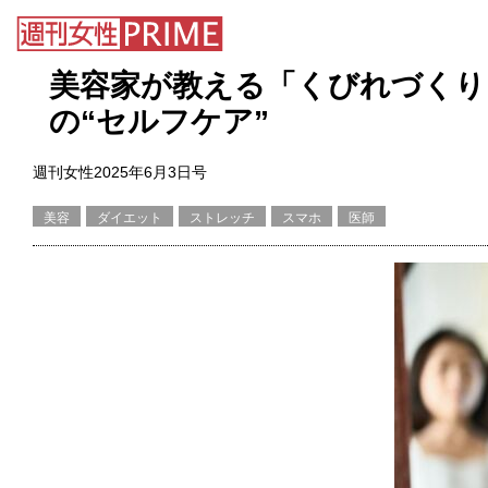
美容家が教える「くびれづくり
の“セルフケア”
週刊女性2025年6月3日号
美容
ダイエット
ストレッチ
スマホ
医師