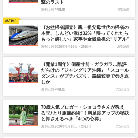
撃のラスト
週刊女性PRIME
7時間前
《お盆帰省調査》親・祖父母世代の帰省の
本音、しんどい派は32%「帰ってくれたら
もっと嬉しい」家事や金銭負担の“リアル”
週刊女性2026年8月18日・25日号
8時間前
《開業1周年》倒産寸前・ガラガラ…酷評
だらけの『ジャングリア沖縄』「スコール
ダンス」がプチバズり、路線変更で巻き返
しか
週刊女性PRIME
2026/8/8
70歳人気ブロガー・ショコラさんが教え
る“ひとり旅節約術”！満足度アップの秘訣
と押さえるべき「4つの心得」
週刊女性2026年8月18日・25日号
2026/8/8