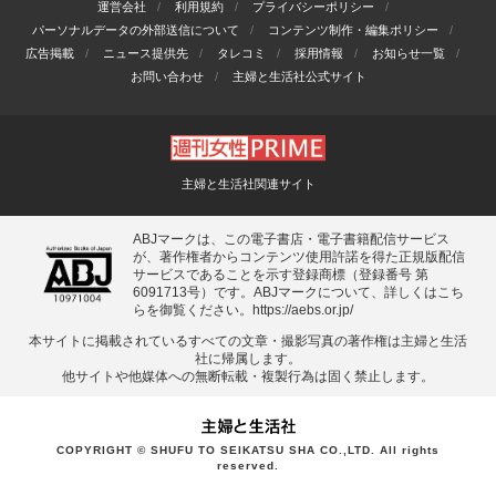
運営会社
利用規約
プライバシーポリシー
パーソナルデータの外部送信について
コンテンツ制作・編集ポリシー
広告掲載
ニュース提供先
タレコミ
採用情報
お知らせ一覧
お問い合わせ
主婦と生活社公式サイト
主婦と生活社関連サイト
ABJマークは、この電子書店・電子書籍配信サービス
が、著作権者からコンテンツ使用許諾を得た正規版配信
サービスであることを示す登録商標（登録番号 第
6091713号）です。ABJマークについて、詳しくはこち
らを御覧ください。
https://aebs.or.jp/
本サイトに掲載されているすべての⽂章・撮影写真の著作権は主婦と⽣活
社に帰属します。
他サイトや他媒体への無断転載・複製⾏為は固く禁⽌します。
COPYRIGHT © SHUFU TO SEIKATSU SHA CO.,LTD. All rights
reserved.