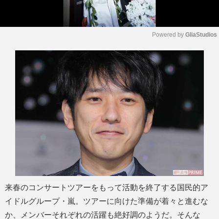
Powered by 
GliaStudios
M
u
t
e
来春のコンサートツアーをもって活動を終了する国民的ア
イドルグループ・嵐。ツアーに向けた準備が着々と進むな
か、メンバーそれぞれの活躍も絶好調のようだ。そんな