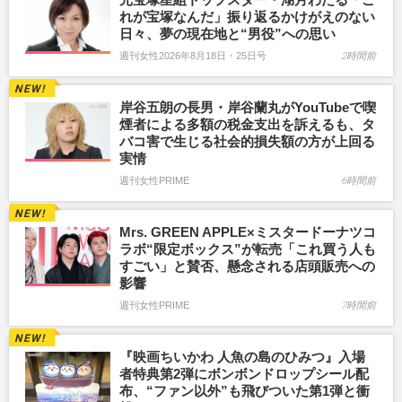
れが宝塚なんだ」振り返るかけがえのない
日々、夢の現在地と“男役”への思い
週刊女性2026年8月18日・25日号
2時間前
岸谷五朗の長男・岸谷蘭丸がYouTubeで喫
煙者による多額の税金支出を訴えるも、タ
バコ害で生じる社会的損失額の方が上回る
実情
週刊女性PRIME
6時間前
Mrs. GREEN APPLE×ミスタードーナツコ
ラボ“限定ボックス”が転売「これ買う人も
すごい」と賛否、懸念される店頭販売への
影響
週刊女性PRIME
7時間前
『映画ちいかわ 人魚の島のひみつ』入場
者特典第2弾にボンボンドロップシール配
布、“ファン以外”も飛びついた第1弾と衝