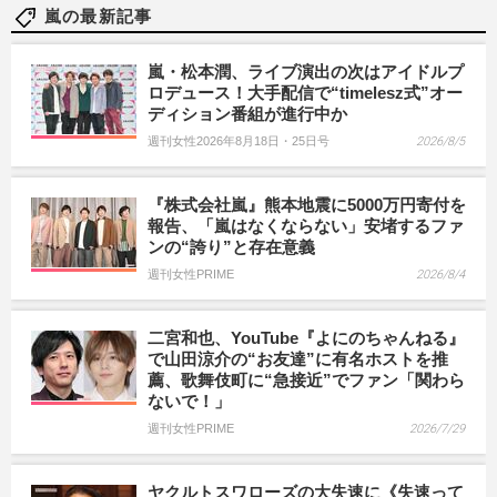
嵐の最新記事
嵐・松本潤、ライブ演出の次はアイドルプ
ロデュース！大手配信で“timelesz式”オー
ディション番組が進行中か
週刊女性2026年8月18日・25日号
2026/8/5
『株式会社嵐』熊本地震に5000万円寄付を
報告、「嵐はなくならない」安堵するファ
ンの“誇り”と存在意義
週刊女性PRIME
2026/8/4
二宮和也、YouTube『よにのちゃんねる』
で山田涼介の“お友達”に有名ホストを推
薦、歌舞伎町に“急接近”でファン「関わら
ないで！」
週刊女性PRIME
2026/7/29
ヤクルトスワローズの大失速に《失速って