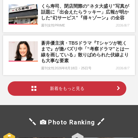
くら寿司、閉店間際の“ネタ大盛り”写真が
話題に「出会えたらラッキー」広報が明か
した“幻サービス”『得々ゾーン』の全容
週刊女性PRIME
2026/8/7
蒼井優主演・TBSドラマ『Tシャツが乾く
まで』が激バズリ中「“考察ドラマ”とは一
線を画している」散りばめられた伏線より
も大事な要素
週刊女性2026年8月18日・25日号
2026/8/7
新着をもっと見る
Photo Ranking