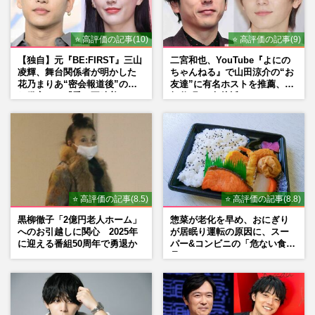
⭐ 高評価の記事(10)
⭐ 高評価の記事(9)
【独自】元『BE:FIRST』三山
二宮和也、YouTube『よにの
凌輝、舞台関係者が明かした
ちゃんねる』で山田涼介の“お
花乃まりあ“密会報道後”の呆
友達”に有名ホストを推薦、歌
れ発言と、『愛の不時着』の
舞伎町に“急接近”でファン
劇場が答えた共演舞台の行方
「関わらないで！」
⭐ 高評価の記事(8.5)
⭐ 高評価の記事(8.8)
黒柳徹子「2億円老人ホーム」
惣菜が老化を早め、おにぎり
へのお引越しに関心 2025年
が居眠り運転の原因に、スー
に迎える番組50周年で勇退か
パー&コンビニの「危ない食
品」