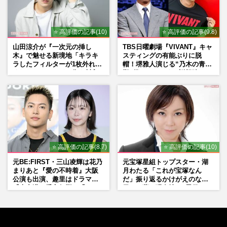
⭐ 高評価の記事(10)
⭐ 高評価の記事(9.8)
山田涼介が『一次元の挿し
TBS日曜劇場『VIVANT』キャ
木』で魅せる新境地「キラキ
スティングの有能ぶりに脱
ラしたフィルターが1枚外れて
帽！堺雅人演じる“乃木の青年
くれたら」アイドル像を封印
期”役は、そっくり説根強い
した覚悟
Mr.Children桜井和寿のバンド
マン長男・櫻井海音だった
⭐ 高評価の記事(8.7)
⭐ 高評価の記事(10)
元BE:FIRST・三山凌輝は花乃
元宝塚星組トップスター・湖
まりあと『愛の不時着』大阪
月わたる「これが宝塚なん
公演も出演、趣里はドラマ
だ」振り返るかけがえのない
『大空港』番宣行脚に「メン
日々、夢の現在地と“男役”へ
タル強すぎ」の実情
の思い