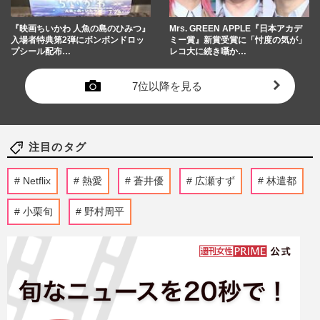
『映画ちいかわ 人魚の島のひみつ』
Mrs. GREEN APPLE『日本アカデ
入場者特典第2弾にボンボンドロッ
ミー賞』新賞受賞に「忖度の気が」
プシール配布…
レコ大に続き囁か…
7位以降を見る
注目のタグ
Netflix
熱愛
蒼井優
広瀬すず
林遣都
小栗旬
野村周平