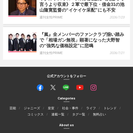
言うより収束》２軍で最下位・借金31の池
山隆寛監督の“イケイケ采配”にも不安
週刊女性PRIME
2026/7/23
『嵐』全メンバーのファンクラブ揃い踏み
で「相場ガン無視」顕著になった大野智
の“強気な価格設定”に悲鳴
週刊女性PRIME
2026/7/21
公式アカウントをフォロー
Categories
芸能
ジャニーズ
皇室
社会・事件
ライフ
トレンド
コミックス
連載一覧
タグ一覧
無料占い
About us