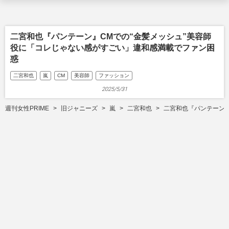
二宮和也『パンテーン』CMでの“金髪メッシュ”美容師
役に「コレじゃない感がすごい」違和感満載でファン困
惑
二宮和也
嵐
CM
美容師
ファッション
2025/5/31
週刊女性PRIME
旧ジャニーズ
嵐
二宮和也
二宮和也『パンテーン』