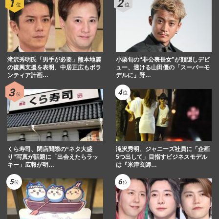
滝沢秀明氏「男手が必要」熊本地震
小栗旬の“非公表長女”が顔隠しデビ
の復興支援を表明、中居正広もボラ
ュー、透ける山田優の「スーパーモ
ンティア計画…
デルに」野…
くら寿司、閉店間際の“ネタ大盛
滝沢秀明、ジャニーズ社員に「企画
り”写真が話題に「出会えたらラッ
5つ出して」目指すビジネスモデル
キー」広報が明…
は『米津玄師…