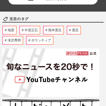
注目のタグ
地震
中居正広
熊本震災
震災
滝沢秀明
ボランティア