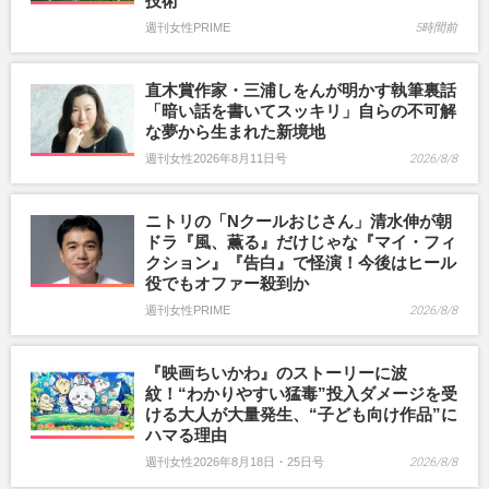
技術”
週刊女性PRIME
5時間前
直木賞作家・三浦しをんが明かす執筆裏話
「暗い話を書いてスッキリ」自らの不可解
な夢から生まれた新境地
週刊女性2026年8月11日号
2026/8/8
ニトリの「Nクールおじさん」清水伸が朝
ドラ『風、薫る』だけじゃな『マイ・フィ
クション』『告白』で怪演！今後はヒール
役でもオファー殺到か
週刊女性PRIME
2026/8/8
『映画ちいかわ』のストーリーに波
紋！“わかりやすい猛毒”投入ダメージを受
ける大人が大量発生、“子ども向け作品”に
ハマる理由
週刊女性2026年8月18日・25日号
2026/8/8