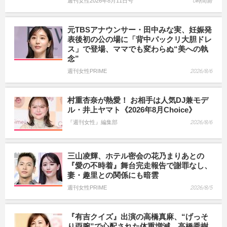
週刊女性2026年8月11日号
0時間前
元TBSアナウンサー・田中みな実、妊娠発
表後初の公の場に「背中パックリ大胆ドレ
ス」で登場、ママでも変わらぬ“美への執
念”
週刊女性PRIME
2026/8/6
村重杏奈が熱愛！ お相手は人気DJ兼モデ
ル・井上ヤマト《2026年8月Choice》
『週刊女性』編集部
2026/8/6
三山凌輝、ホテル密会の花乃まりあとの
『愛の不時着』舞台完走報告で謝罪なし、
妻・趣里との関係にも暗雲
週刊女性PRIME
2026/8/5
『有吉クイズ』出演の高橋真麻、“げっそ
り両腕”で心配された体重増減、高橋秀樹