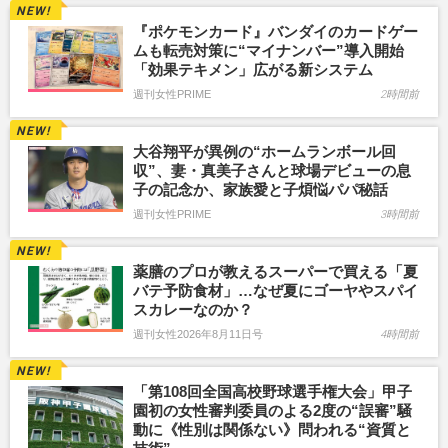
『ポケモンカード』バンダイのカードゲー
ムも転売対策に“マイナンバー”導入開始
「効果テキメン」広がる新システム
週刊女性PRIME
2時間前
大谷翔平が異例の“ホームランボール回
収”、妻・真美子さんと球場デビューの息
子の記念か、家族愛と子煩悩パパ秘話
週刊女性PRIME
3時間前
薬膳のプロが教えるスーパーで買える「夏
バテ予防食材」…なぜ夏にゴーヤやスパイ
スカレーなのか？
週刊女性2026年8月11日号
4時間前
「第108回全国高校野球選手権大会」甲子
園初の女性審判委員のよる2度の“誤審”騒
動に《性別は関係ない》問われる“資質と