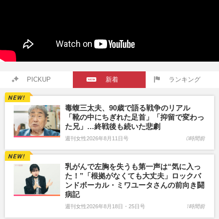
PICKUP
新着
ランキング
毒蝮三太夫、90歳で語る戦争のリアル
「靴の中にちぎれた足首」「抑留で変わっ
た兄」…終戦後も続いた悲劇
週刊女性2026年8月11日号
0時間前
乳がんで左胸を失うも第一声は“気に入っ
た！”「根拠がなくても大丈夫」ロックバ
ンドボーカル・ミワユータさんの前向き闘
病記
週刊女性2026年8月18日・25日号
1時間前