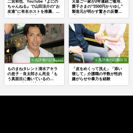
二宮和也、YouTube『よにの
天皇ご一家が2年連続ご着用、
ちゃんねる』で山田涼介の“お
愛子さまの“5500円かりゆし”
友達”に有名ホストを推薦、歌
製造元が明かす驚きの反響
舞伎町に“急接近”でファン
「まさかうちの商品とは…」
「関わらないで！」
⭐ 高評価の記事(10)
⭐ 高評価の記事(9.3)
ものまねタレント清水アキラ
「皮をめくって洗え」「添い
の息子・良太郎さん死去「も
寝して」介護職の半数が性的
う真面目に働いているの
嫌がらせや暴力を経験
で」、2度の逮捕も諦めなかっ
た芸能界“波乱に満ちた37年”