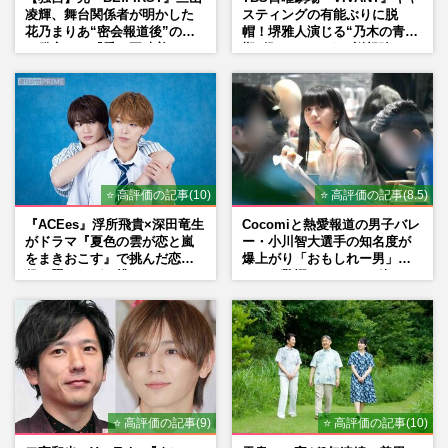
凌輝、舞台関係者が明かした
スティングの有能ぶりに脱
花乃まりあ“密会報道後”の呆
帽！堺雅人演じる“乃木の青年
れ発言と、『愛の不時着』の
期”役は、そっくり説根強い
劇場が答えた共演舞台の行方
Mr.Children桜井和寿のバンド
マン長男・櫻井海音だった
⭐ 高評価の記事(10)
⭐ 高評価の記事(8.5)
『ACEes』浮所飛貴×深田竜生
Cocomiと熱愛報道の男子バレ
がドラマ『夏色の雲が恋と嵐
ー・小川智大選手の知名度が
をまきおこす』で挑んだ恋人
爆上がり「おもしれー男」フ
役、照れながら挑んだキュン
ァンも驚愕した“ちょけ姿”
シーン秘話
⭐ 高評価の記事(9)
⭐ 高評価の記事(10)