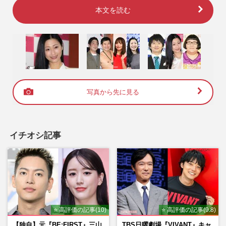
本文を読む
写真から先に見る
イチオシ記事
⭐ 高評価の記事(10)
⭐ 高評価の記事(9.8)
【独自】元『BE:FIRST』三山
TBS日曜劇場『VIVANT』キャ