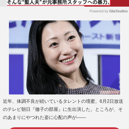
Powered by 
GliaStudios
M
u
t
e
近年、体調不良が続いているタレントの壇蜜。6月2日放送
のテレビ朝日『徹子の部屋』に生出演した。ところが、そ
のあまりにやつれた姿に心配の声が――