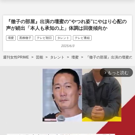
『徹子の部屋』出演の壇蜜の“やつれ姿”にやはり心配の
声が続出「本人も承知の上」体調は回復傾向か
壇蜜
黒柳徹子
テレビ朝日
タレント
テレビ番組
2025/6/3
週刊女性PRIME
芸能
タレント
壇蜜
『徹子の部屋』出演の壇蜜の“
もっと読む
arrow_forward_ios