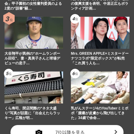
会」甲子園初の女性審判委員のよる
の復興支援を表明、中居正広もボラ
2度の“誤審”騒…
ンティア計画…
大谷翔平が異例の“ホームランボー
Mrs. GREEN APPLE×ミスタードー
ル回収”、妻・真美子さんと球場デ
ナツコラボ“限定ボックス”が転売
ビューの息子…
「これ買う人も…
くら寿司、閉店間際の“ネタ大盛
乳がんステージ4のYouTuberミミポ
り”写真が話題に「出会えたらラッ
ポ「腫瘍が皮膚から飛び出してき
キー」広報が明…
た」34歳で余命…
7位以降を見る