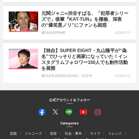
元関ジャニ∞渋谷すばる、「犯罪者シリー
ズで」後輩『KAT-TUN』を揶揄、深夜
の“爆笑悪ノリ”にファンも困惑
週刊女性PRIME
2026/5/15
【独自】SUPER EIGHT・丸山隆平が“偽
名”でひっそりと画家になっていた！イン
スタグラムフォロワー150人でも創作活動
を展開
週刊女性2026年3月24日・31日号
2026/3/13
公式アカウントをフォロー
Categories
芸能
ジャニーズ
皇室
社会・事件
ライフ
トレンド