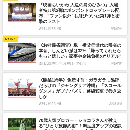
『映画ちいかわ 人魚の島のひみつ』入場
者特典第2弾にボンボンドロップシール配
布、“ファン以外”も飛びついた第1弾と衝
撃のラスト
週刊女性PRIME
7時間前
《お盆帰省調査》親・祖父母世代の帰省の
本音、しんどい派は32%「帰ってくれたら
もっと嬉しい」家事や金銭負担の“リアル”
週刊女性2026年8月18日・25日号
8時間前
《開業1周年》倒産寸前・ガラガラ…酷評
だらけの『ジャングリア沖縄』「スコール
ダンス」がプチバズり、路線変更で巻き返
しか
週刊女性PRIME
2026/8/8
70歳人気ブロガー・ショコラさんが教え
る“ひとり旅節約術”！満足度アップの秘訣