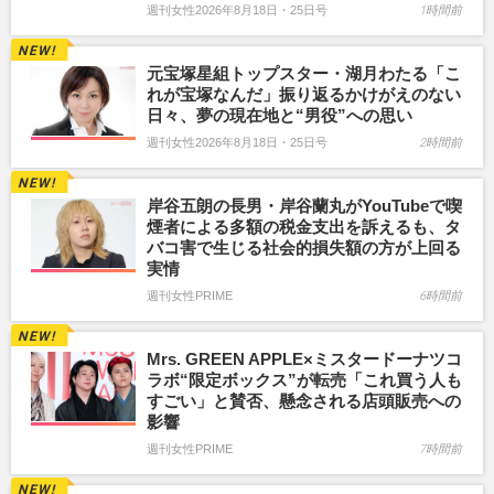
週刊女性2026年8月18日・25日号
1時間前
元宝塚星組トップスター・湖月わたる「こ
れが宝塚なんだ」振り返るかけがえのない
日々、夢の現在地と“男役”への思い
週刊女性2026年8月18日・25日号
2時間前
岸谷五朗の長男・岸谷蘭丸がYouTubeで喫
煙者による多額の税金支出を訴えるも、タ
バコ害で生じる社会的損失額の方が上回る
実情
週刊女性PRIME
6時間前
Mrs. GREEN APPLE×ミスタードーナツコ
ラボ“限定ボックス”が転売「これ買う人も
すごい」と賛否、懸念される店頭販売への
影響
週刊女性PRIME
7時間前