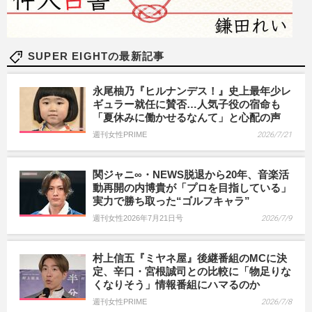
SUPER EIGHTの最新記事
永尾柚乃『ヒルナンデス！』史上最年少レ
ギュラー就任に賛否…人気子役の宿命も
「夏休みに働かせるなんて」と心配の声
週刊女性PRIME
2026/7/21
関ジャニ∞・NEWS脱退から20年、音楽活
動再開の内博貴が「プロを目指している」
実力で勝ち取った“ゴルフキャラ”
週刊女性2026年7月21日号
2026/7/9
村上信五『ミヤネ屋』後継番組のMCに決
定、辛口・宮根誠司との比較に「物足りな
くなりそう」情報番組にハマるのか
週刊女性PRIME
2026/7/8