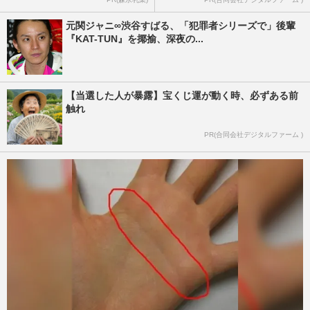
元関ジャニ∞渋谷すばる、「犯罪者シリーズで」後輩
『KAT-TUN』を揶揄、深夜の...
【当選した人が暴露】宝くじ運が動く時、必ずある前
触れ
PR(合同会社デジタルファーム )