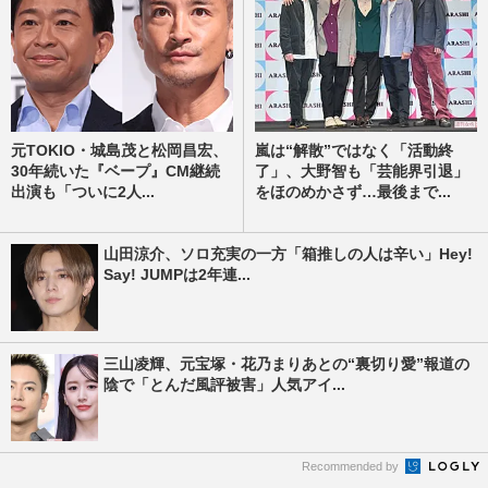
元TOKIO・城島茂と松岡昌宏、
嵐は“解散”ではなく「活動終
30年続いた『ベープ』CM継続
了」、大野智も「芸能界引退」
出演も「ついに2人...
をほのめかさず…最後まで...
山田涼介、ソロ充実の一方「箱推しの人は辛い」Hey!
Say! JUMPは2年連...
三山凌輝、元宝塚・花乃まりあとの“裏切り愛”報道の
陰で「とんだ風評被害」人気アイ...
Recommended by