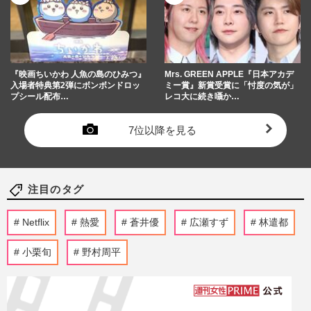
『映画ちいかわ 人魚の島のひみつ』
Mrs. GREEN APPLE『日本アカデ
入場者特典第2弾にボンボンドロッ
ミー賞』新賞受賞に「忖度の気が」
プシール配布…
レコ大に続き囁か…
7位以降を見る
注目のタグ
Netflix
熱愛
蒼井優
広瀬すず
林遣都
小栗旬
野村周平