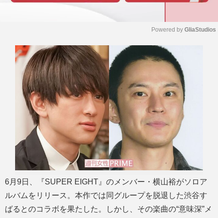
Powered by 
GliaStudios
M
u
t
e
6月9日、『SUPER EIGHT』のメンバー・横山裕がソロア
ルバムをリリース。本作では同グループを脱退した渋谷す
ばるとのコラボを果たした。しかし、その楽曲の“意味深”メ