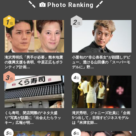
Photo Ranking
滝沢秀明氏「男手が必要」熊本地震
小栗旬の“非公表長女”が顔隠しデビ
の復興支援を表明、中居正広もボラ
ュー、透ける山田優の「スーパーモ
ンティア計画…
デルに」野…
くら寿司、閉店間際の“ネタ大盛
滝沢秀明、ジャニーズ社員に「企画
り”写真が話題に「出会えたらラッ
5つ出して」目指すビジネスモデル
キー」広報が明…
は『米津玄師…