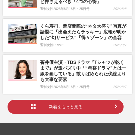
と押さえるべき「4つの心得」
週刊女性2026年8月18日・25日号
2026/8/8
くら寿司、閉店間際の“ネタ大盛り”写真が
話題に「出会えたらラッキー」広報が明か
した“幻サービス”『得々ゾーン』の全容
週刊女性PRIME
2026/8/7
蒼井優主演・TBSドラマ『Tシャツが乾く
まで』が激バズリ中「“考察ドラマ”とは一
線を画している」散りばめられた伏線より
も大事な要素
週刊女性2026年8月18日・25日号
2026/8/7
新着をもっと見る