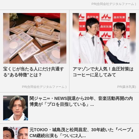
PR(合同会社デジタルファーム )
宝くじが当たる人にだけ共通す
アマゾンで大人気！血圧対策は
る“ある特徴”とは？
コーヒーに足してみて
PR(合同会社デジタルファーム )
PR(森永乳業)
関ジャニ∞・NEWS脱退から20年、音楽活動再開の内
博貴が「プロを目指している」...
元TOKIO・城島茂と松岡昌宏、30年続いた『ベープ』
CM継続出演も「ついに2人...