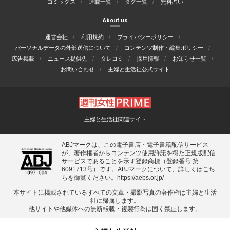
コミックス
連載一覧
タグ一覧
無料占い
About us
運営会社
利用規約
プライバシーポリシー
パーソナルデータの外部送信について
コンテンツ制作・編集ポリシー
広告掲載
ニュース提供先
タレコミ
採用情報
お知らせ一覧
お問い合わせ
主婦と生活社公式サイト
主婦と生活社関連サイト
ABJマークは、この電子書店・電子書籍配信サービス
が、著作権者からコンテンツ使用許諾を得た正規版配信
サービスであることを示す登録商標（登録番号 第
6091713号）です。ABJマークについて、詳しくはこち
らを御覧ください。
https://aebs.or.jp/
本サイトに掲載されているすべての⽂章・撮影写真の著作権は主婦と⽣活
社に帰属します。
他サイトや他媒体への無断転載・複製⾏為は固く禁⽌します。