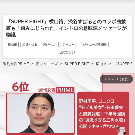
『SUPER EIGHT』横山裕、渋谷すばるとのコラボ曲披
露も「踏みにじられた」イントロの意味深メッセージが
物議
横山裕
渋谷すばる
関ジャニ∞
ジャニーズ
ジャニーズ事務所
2025/6/11
週刊女性PRIME
旧ジャニーズ
SUPER EIGHT
横山裕
『SUPER
もっと読む
arrow_forward_ios