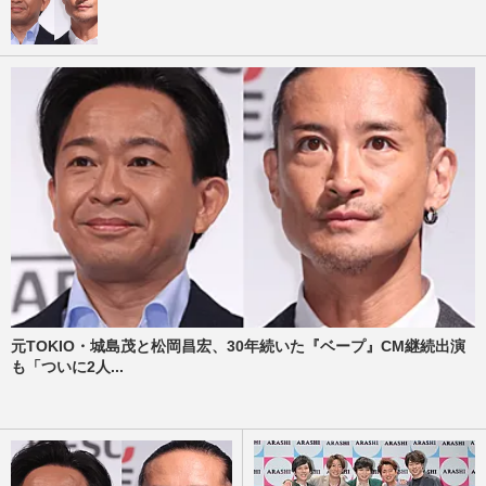
元TOKIO・城島茂と松岡昌宏、30年続いた『ベープ』CM継続出演
も「ついに2人...