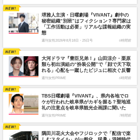
堺雅人主演・日曜劇場『VIVANT』劇中の
秘密組織“別班”はフィクション？専門家は
「工作活動は必要」リアルな諜報組織の実
態
週刊女性2026年8月18日・25日号
6時間前
大河ドラマ『豊臣兄弟！』山田涼介・栗原
類ら初出演組の“扮装公開”で「顔で天下取
れる」心配を一蹴したビジュに相次ぐ反響
週刊女性PRIME
6時間前
TBS日曜劇場『VIVANT』、県内各地でロ
ケが行われた岐阜県がカギを握る？聖地巡
礼の注意点を岐阜県観光企画課に聞いた
週刊女性PRIME
7時間前
隅田川花火大会やフジロックで「配信で楽
しむスタイル」が一般化、猛暑・混雑時代