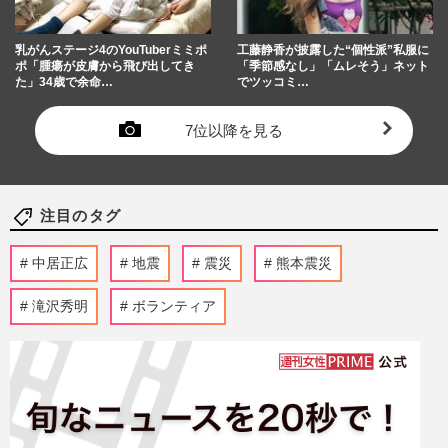
乳がんステージ4のYouTuberミミポ
工藤静香が披露した“個性派”私服に
ポ「腫瘍が皮膚から飛び出してき
「季節感なし」「ムレそう」ネット
た」34歳で余命…
でツッコミ…
7位以降を見る
注目のタグ
中居正広
地震
震災
熊本震災
滝沢秀明
ボランティア