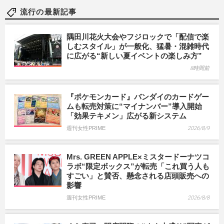
流行の最新記事
隅田川花火大会やフジロックで「配信で楽
しむスタイル」が一般化、猛暑・混雑時代
に広がる“新しい夏イベントの楽しみ方”
8時間前
『ポケモンカード』バンダイのカードゲー
ムも転売対策に“マイナンバー”導入開始
「効果テキメン」広がる新システム
週刊女性PRIME
2026/8/9
Mrs. GREEN APPLE×ミスタードーナツコ
ラボ“限定ボックス”が転売「これ買う人も
すごい」と賛否、懸念される店頭販売への
影響
週刊女性PRIME
2026/8/8