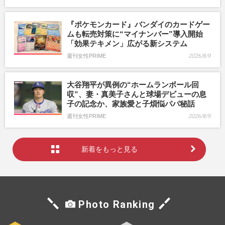
『ポケモンカード』バンダイのカードゲー
ムも転売対策に“マイナンバー”導入開始
「効果テキメン」広がる新システム
週刊女性PRIME
2026/8/9
大谷翔平が異例の“ホームランボール回
収”、妻・真美子さんと球場デビューの息
子の記念か、家族愛と子煩悩パパ秘話
週刊女性PRIME
2026/8/9
新着をもっと見る
Photo Ranking