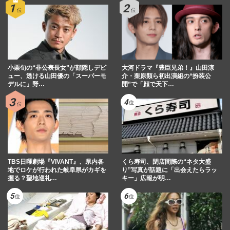
小栗旬の“非公表長女”が顔隠しデビ
大河ドラマ『豊臣兄弟！』山田涼
ュー、透ける山田優の「スーパーモ
介・栗原類ら初出演組の“扮装公
デルに」野…
開”で「顔で天下…
TBS日曜劇場『VIVANT』、県内各
くら寿司、閉店間際の“ネタ大盛
地でロケが行われた岐阜県がカギを
り”写真が話題に「出会えたらラッ
握る？聖地巡礼…
キー」広報が明…