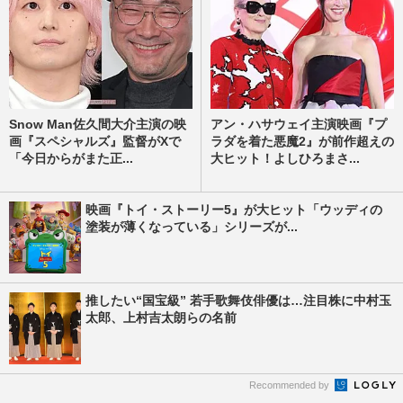
Snow Man佐久間大介主演の映
アン・ハサウェイ主演映画『プ
画『スペシャルズ』監督がXで
ラダを着た悪魔2』が前作超えの
「今日からがまた正...
大ヒット！よしひろまさ...
映画『トイ・ストーリー5』が大ヒット「ウッディの
塗装が薄くなっている」シリーズが...
推したい“国宝級” 若手歌舞伎俳優は…注目株に中村玉
太郎、上村吉太朗らの名前
Recommended by