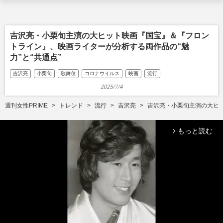
吉沢亮・小栗旬主演の大ヒット映画『国宝』＆『フロン
トライン』、映画ライターが分析する両作品の“魅
力”と“共通点”
吉沢亮
小栗旬
歌舞伎
コロナウイルス
映画
流行
2025/7/4
週刊女性PRIME
トレンド
流行
吉沢亮
吉沢亮・小栗旬主演の大ヒッ
もっと読む
arrow_forward_ios