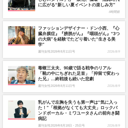
に広がる“新しい夏イベントの楽しみ方”
8時間前
ファッションデザイナー・ドン小西、『心
臓弁膜症』『膀胱がん』『咽頭がん』“3つ
の大病”を経験でたどり着いた“生きる美
学”
週刊女性2026年8月11日号
2026/8/9
毒蝮三太夫、90歳で語る戦争のリアル
「靴の中にちぎれた足首」「抑留で変わっ
た兄」…終戦後も続いた悲劇
週刊女性2026年8月11日号
2026/8/9
乳がんで左胸を失うも第一声は“気に入っ
た！”「根拠がなくても大丈夫」ロックバ
ンドボーカル・ミワユータさんの前向き闘
病記
週刊女性2026年8月18日・25日号
2026/8/9