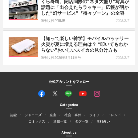
くら寿司、閉店間際の“ネタ大盛り”写真が
話題に「出会えたらラッキー」広報が明か
した“幻サービス”『得々ゾーン』の全容
週刊女性PRIME
2026/8/7
【知って楽しい雑学】モバイルバッテリー
火災が夏に増える理由は？ “叩いてもわか
らない”おいしいスイカの見分け方も
週刊女性2026年8月11日号
2026/8/7
公式アカウントをフォロー
Categories
芸能
ジャニーズ
皇室
社会・事件
ライフ
トレンド
コミックス
連載一覧
タグ一覧
無料占い
About us