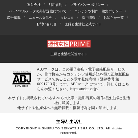
運営会社
利用規約
プライバシーポリシー
パーソナルデータの外部送信について
コンテンツ制作・編集ポリシー
広告掲載
ニュース提供先
タレコミ
採用情報
お知らせ一覧
お問い合わせ
主婦と生活社公式サイト
主婦と生活社関連サイト
ABJマークは、この電子書店・電子書籍配信サービス
が、著作権者からコンテンツ使用許諾を得た正規版配信
サービスであることを示す登録商標（登録番号 第
6091713号）です。ABJマークについて、詳しくはこち
らを御覧ください。
https://aebs.or.jp/
本サイトに掲載されているすべての⽂章・撮影写真の著作権は主婦と⽣活
社に帰属します。
他サイトや他媒体への無断転載・複製⾏為は固く禁⽌します。
COPYRIGHT © SHUFU TO SEIKATSU SHA CO.,LTD. All rights
reserved.