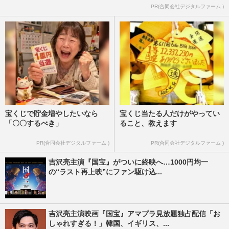
PR(合同会社デジタルファーム )
宝くじで貯金増やしたいなら
宝くじ当たる人だけがやってい
「〇〇するべき」
ること、教えます
PR(合同会社デジタルファーム )
PR(合同会社デジタルファーム )
吉沢亮主演『国宝』がついに終映へ…1000円均一
の“ラスト再上映”にファン駆け込...
吉沢亮主演映画『国宝』アマプラ見放題独占配信「お
しゃれすぎる！」韓国、イギリス、...