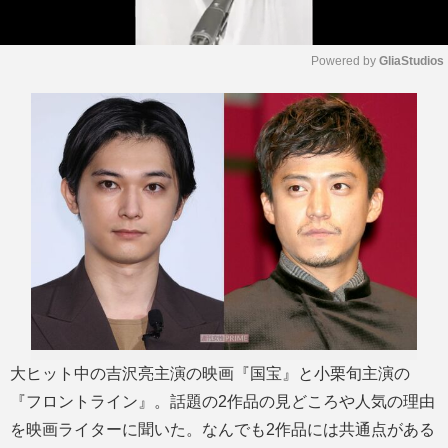
Powered by 
GliaStudios
M
u
t
e
大ヒット中の吉沢亮主演の映画『国宝』と小栗旬主演の
『フロントライン』。話題の2作品の見どころや人気の理由
を映画ライターに聞いた。なんでも2作品には共通点がある