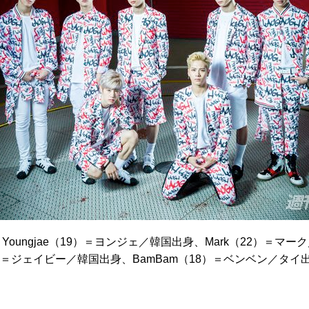
oungjae（19）＝ヨンジェ／韓国出身、Mark（22）＝マー
1）＝ジェイビー／韓国出身、BamBam（18）＝ベンベン／タイ