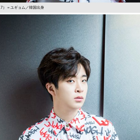
m（17）＝ユギョム／韓国出身