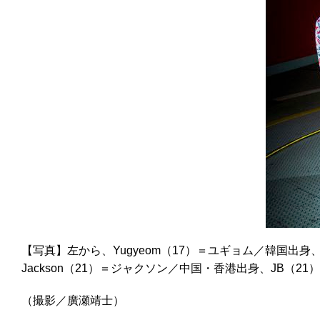
【写真】左から、Yugyeom（17）＝ユギョム／韓国出身、Y
Jackson（21）＝ジャクソン／中国・香港出身、JB（2
（撮影／廣瀬靖士）