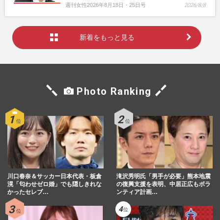
週刊女性2026年8月18日・25日号
2026/8/8
新着をもっと見る
Photo Ranking
川口春奈＆サッカー日本代表・板倉
滝沢秀明氏「男手が必要」熊本地震
滉「匂わせゼロ婚」でも隠しきれな
の復興支援を表明、中居正広もボラ
かったセレブ…
ンティア計画…