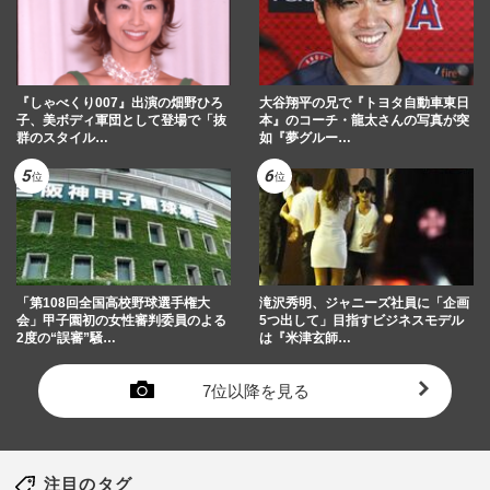
『しゃべくり007』出演の畑野ひろ
大谷翔平の兄で『トヨタ自動車東日
子、美ボディ軍団として登場で「抜
本』のコーチ・龍太さんの写真が突
群のスタイル…
如『夢グルー…
「第108回全国高校野球選手権大
滝沢秀明、ジャニーズ社員に「企画
会」甲子園初の女性審判委員のよる
5つ出して」目指すビジネスモデル
2度の“誤審”騒…
は『米津玄師…
7位以降を見る
注目のタグ