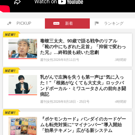
PICKUP
新着
ランキング
毒蝮三太夫、90歳で語る戦争のリアル
「靴の中にちぎれた足首」「抑留で変わっ
た兄」…終戦後も続いた悲劇
週刊女性2026年8月11日号
3時間前
乳がんで左胸を失うも第一声は“気に入っ
た！”「根拠がなくても大丈夫」ロックバ
ンドボーカル・ミワユータさんの前向き闘
病記
週刊女性2026年8月18日・25日号
4時間前
『ポケモンカード』バンダイのカードゲー
ムも転売対策に“マイナンバー”導入開始
「効果テキメン」広がる新システム