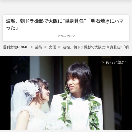
波瑠、朝ドラ撮影で大阪に”単身赴任”「明石焼きにハマ
った」
2015/10/12
週刊女性PRIME
芸能
女優
波瑠、朝ドラ撮影で大阪に”単身赴任”「明
もっと読む
arrow_forward_ios