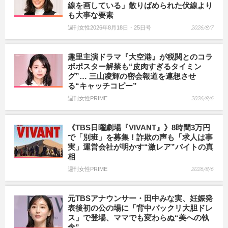
線を画している」散りばめられた伏線より
も大事な要素
週刊女性2026年8月18日・25日号
2026/8/7
趣里主演ドラマ『大空港』が税関とのコラ
ボポスター解禁も“皮肉すぎるタイミン
グ”… 三山凌輝の密会報道を連想させ
る“キャッチコピー”
週刊女性PRIME
2026/8/6
《TBS日曜劇場『VIVANT』》8時間3万円
で「別班」を募集！詐欺の声も「求人は事
実」運営会社が明かす“激レア”バイトの真
相
週刊女性PRIME
2026/8/6
元TBSアナウンサー・田中みな実、妊娠発
表後初の公の場に「背中パックリ大胆ドレ
ス」で登場、ママでも変わらぬ“美への執
念”