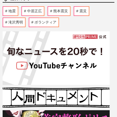
地震
中居正広
熊本震災
震災
滝沢秀明
ボランティア