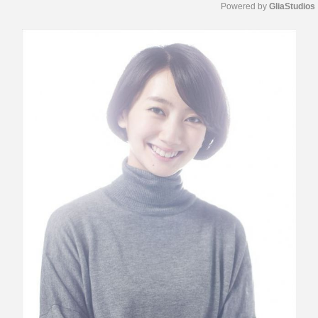
Powered by 
GliaStudios
M
u
t
e