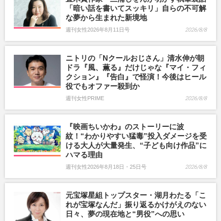
「暗い話を書いてスッキリ」自らの不可解
な夢から生まれた新境地
週刊女性2026年8月11日号
2026/8/8
ニトリの「Nクールおじさん」清水伸が朝
ドラ『風、薫る』だけじゃな『マイ・フィ
クション』『告白』で怪演！今後はヒール
役でもオファー殺到か
週刊女性PRIME
2026/8/8
『映画ちいかわ』のストーリーに波
紋！“わかりやすい猛毒”投入ダメージを受
ける大人が大量発生、“子ども向け作品”に
ハマる理由
週刊女性2026年8月18日・25日号
2026/8/8
元宝塚星組トップスター・湖月わたる「こ
れが宝塚なんだ」振り返るかけがえのない
日々、夢の現在地と“男役”への思い