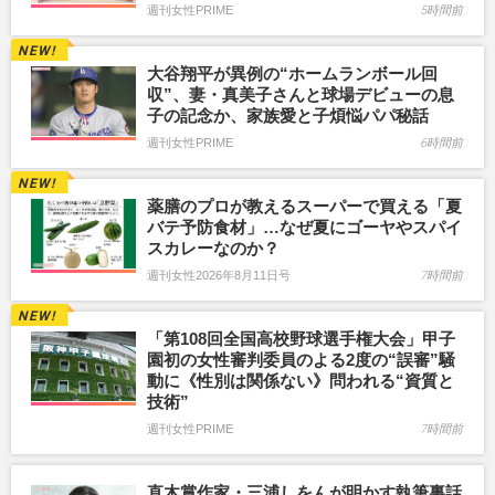
週刊女性PRIME
5時間前
大谷翔平が異例の“ホームランボール回
収”、妻・真美子さんと球場デビューの息
子の記念か、家族愛と子煩悩パパ秘話
週刊女性PRIME
6時間前
薬膳のプロが教えるスーパーで買える「夏
バテ予防食材」…なぜ夏にゴーヤやスパイ
スカレーなのか？
週刊女性2026年8月11日号
7時間前
「第108回全国高校野球選手権大会」甲子
園初の女性審判委員のよる2度の“誤審”騒
動に《性別は関係ない》問われる“資質と
技術”
週刊女性PRIME
7時間前
直木賞作家・三浦しをんが明かす執筆裏話