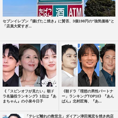
セブンイレブン『揚げたこ焼き』に賛否、3個198円の“強気価格”と
「店員大変すぎ...
《「スピンオフが見たい」朝ド
《朝ドラ「理想の男性パートナ
ラ名脇役ランキング》1位は『あ
ー」ランキングTOP10》『あん
まちゃん』の小泉今日子
ぱん』北村匠海、『あ...
「テレビ離れの救世主」ダイアン津田篤宏を焼き肉店