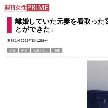
離婚していた元妻を看取った
とができた」
週刊女性2025年8月12日号
男優
離婚
大河ドラマ
NHK